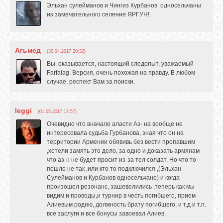
Эльхан сулейманов и Чингиз Курбанов односельчаны
GOOGLE+
из замечательного селение ЯРГУН!
TWITTER
Агьмед
(30.04.2017 20:32)
Вы, оказывается, настоящий следопыт, уважаемый
Farfalag. Версия, очень похожая на правду. В любом
FACEBOOK
случае, респект Вам за поиски.
leggi
(01.05.2017 17:57)
Очевидно что вначале аласти Аз- на вообще не
интересовала судьба Гурбанова, зная что он на
территории Армении обявивь без вести пропавшим
,хотели замять это дело, за одно и доказать армянам
что аз-н не будет просит из-за тел солдат. Но что то
пошло не так ,или кто то подключился ,(Эльхан
Сулейманов и Курбанов односельчане) и когда
произошел резонанс, зашевелились ,теперь как мы
видим и проводы,и турнир в честь погибшего, прием
Алиевым родню, должность брату погибшего, и т.д и т.п.
все заслуги и все бонусы завоевал Алиев.