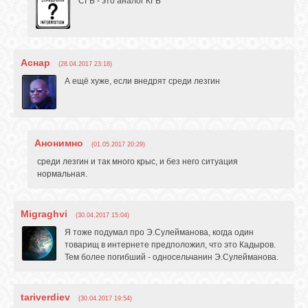
СГБ - это аналог КГБ
ОБЪЯВЛЕНИЯ
Аснар
(28.04.2017 23:18)
А ещё хуже, если внедрят среди лезгин
ВОПРОСЫ /
ОТВЕТЫ
КОНТАКТЫ
Анонимно
(01.05.2017 20:29)
среди лезгин и так много крыс, и без него ситуация
нормальная.
ВХОД
Migraghvi
(30.04.2017 15:04)
Я тоже подумал про Э.Сулейманова, когда один
RSS
товарищ в интернете предположил, что это Кадыров.
Тем более погибший - односельчанин Э.Сулейманова.
VK
tariverdiev
(30.04.2017 19:54)