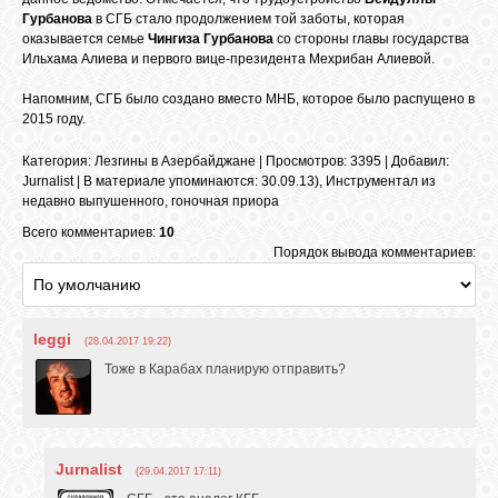
БИБЛИОТЕКА
Гурбанова
в СГБ стало продолжением той заботы, которая
оказывается семье
Чингиза Гурбанова
со стороны главы государства
Ильхама Алиева и первого вице-президента Мехрибан Алиевой.
ФОРУМ
Напомним, СГБ было создано вместо МНБ, которое было распущено в
2015 году.
ГОСТЕВАЯ
Категория
:
Лезгины в Азербайджане
|
Просмотров
: 3395 |
Добавил
:
Jurnalist
|
В материале упоминаются
:
30.09.13)
,
Инструментал из
недавно выпушенного
,
гоночная приора
О САЙТЕ
Всего комментариев:
10
Порядок вывода комментариев:
ФОТО
leggi
(28.04.2017 19:22)
ВИДЕО
Тоже в Карабах планирую отправить?
МУЗЫКА
Jurnalist
(29.04.2017 17:11)
САЙТЫ