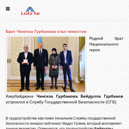
НОВОСТИ
Брат Чингиза Гурбанова стал чекистом
СЕЛА
Родной брат
Национального
героя
ИСТОРИЯ
КУЛЬТУРА
ГОЛОС
ЛЕЗГИН
Азербайджана
Чингиза Гурбанова
Бейдулла Гурбанов
устроился в Службу Государственной Безопасности (СГБ).
НАРОДЫ
В трудоустройстве ему помог Начальник Службы государственной
безопасности генерал-лейтенант Мадат Гулиев, который возглавляет
данное ведомство. Отмечается, что трудоустройство
Бейдуллы