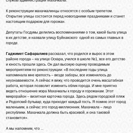
службы администрации Махачкалы.
БИБЛИОТЕКА
К реконструкции махачкалинцы относятся с особым трепетом.
Открытие улицы состоится перед новогодними праздниками и станет
ФОРУМ
настоящим подарком для горожан.
Депутаты Госдумы делились воспоминаниями о том, какой была улица
в их детстве, и назвали улицу Буйнакского одной из самых главных в
ГОСТЕВАЯ
городе.
Гаджимет Сафаралиев
рассказал, что родился и вырос в этом
О САЙТЕ
районе города – на улице Оскара, учился в школе №1, все его детство
и юность прошли здесь. Он дал высокую оценку проводимым
мероприятиям по реконструкции: «В последние годы улица
напоминала мне крепость – везде заборы, все изменилось до
ФОТО
неузнаваемости. А сейчас я вижу, что проводится очень масштабная
работа, которая позволит изменить облик города. И мне приятно
видеть отношение мэра Махачкалы к городу и горожанам. Этот
ВИДЕО
микрорайон – визитная карточка города. Здесь рядом городской пляж
и Родопский бульвар, куда приходит каждый гость. Я помню этот город
маленьким, а сейчас это город-миллионник. Махачкала – лицо
республики. Махачкала должна быть красивой, и она таковой
МУЗЫКА
становится».
А мы напомним, что ...
САЙТЫ