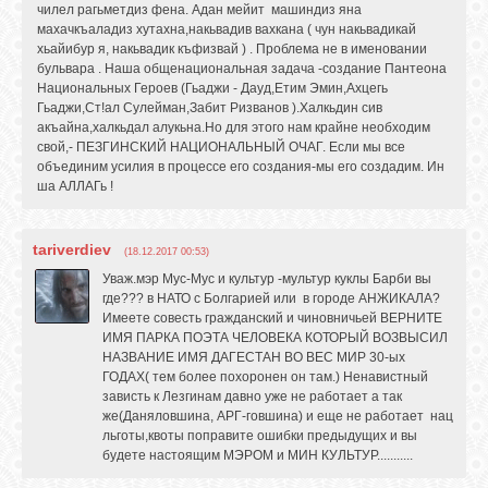
чилел рагьметдиз фена. Адан мейит машиндиз яна
махачкъаладиз хутахна,накьвадив вахкана ( чун накьвадикай
хьайибур я, накьвадик къфизвай ) . Проблема не в именовании
бульвара . Наша общенациональная задача -создание Пантеона
Национальных Героев (Гьаджи - Дауд,Етим Эмин,Ахцегь
Гьаджи,Ст!ал Сулейман,Забит Ризванов ).Халкьдин сив
акъайна,халкьдал алукьна.Но для этого нам крайне необходим
свой,- ПЕЗГИНСКИЙ НАЦИОНАЛЬНЫЙ ОЧАГ. Если мы все
объединим усилия в процессе его создания-мы его создадим. Ин
ша АЛЛАГь !
tariverdiev
(18.12.2017 00:53)
Уваж.мэр Мус-Мус и культур -мультур куклы Барби вы
где??? в НАТО с Болгарией или в городе АНЖИКАЛА?
Имеете совесть гражданский и чиновничьей ВЕРНИТЕ
ИМЯ ПАРКА ПОЭТА ЧЕЛОВЕКА КОТОРЫЙ ВОЗВЫСИЛ
НАЗВАНИЕ ИМЯ ДАГЕСТАН ВО ВЕС МИР 30-ых
ГОДАХ( тем более похоронен он там.) Ненавистный
зависть к Лезгинам давно уже не работает а так
же(Даняловшина, АРГ-говшина) и еще не работает нац
льготы,квоты поправите ошибки предыдущих и вы
будете настоящим МЭРОМ и МИН КУЛЬТУР...........