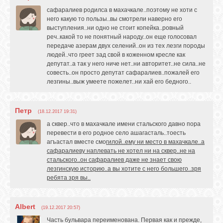
сафаралиев родилса в махачкале..поэтому не хоти с
него какую то пользы..вы смотрели наверно его
выступления..ни одно не стоит копейка..ровный
реч..какой то не понятный народу..он еще голосовал
передаче азерам двух селений..он из тех лезги породы
людей..что греет зад свой в коженном кресле как
депутат..а так у него ниче нет..ни авторитет..не сила..не
совесть..он просто депутат сафаралиев..пожалей его
лезгины..выж умеете пожелет..ни хай его бедного..
Петр
(18.12.2017 19:31)
а сквер..что в махачкале имени стальского давно пора
перевести в его родное село ашагасталь..тоесть
агъастал вместе смо
гилой..ему ни место в махачкале..а
сафаралиеву наплевать не хотел ни на сквер..не на
стальского..он сафаралиев даже не знает свою
лезгинскую историю..а вы хотите с него большего..зря
ребята зря вы..
Albert
(19.12.2017 20:57)
Часть бульвара переименована. Первая как и прежде,