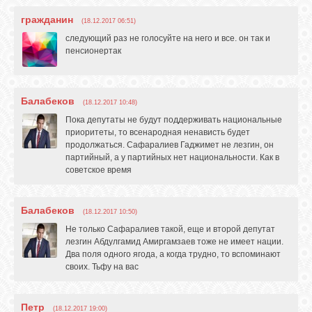
гражданин
(18.12.2017 06:51)
следующий раз не голосуйте на него и все. он так и
пенсионертак
Балабеков
(18.12.2017 10:48)
Пока депутаты не будут поддерживать национальные
приоритеты, то всенародная ненависть будет
продолжаться. Сафаралиев Гаджимет не лезгин, он
партийный, а у партийных нет национальности. Как в
советское время
Балабеков
(18.12.2017 10:50)
Не только Сафаралиев такой, еще и второй депутат
лезгин Абдулгамид Амиргамзаев тоже не имеет нации.
Два поля одного ягода, а когда трудно, то вспоминают
своих. Тьфу на вас
Петр
(18.12.2017 19:00)