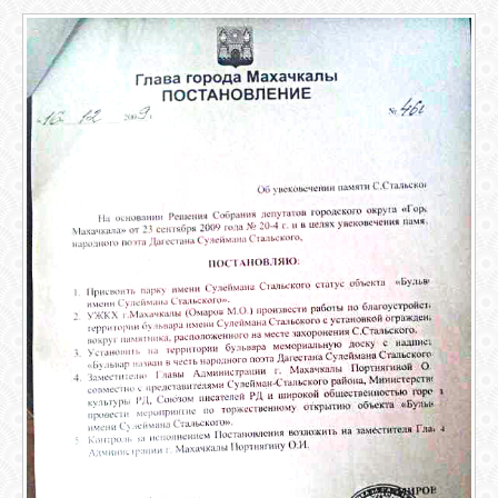
ОБЪЯВЛЕНИЯ
ВОПРОСЫ /
ОТВЕТЫ
КОНТАКТЫ
ВХОД
RSS
VK