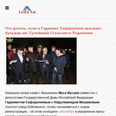
НОВОСТИ
Что делать, если и Гаджимет Сафаралиев называет
СЕЛА
бульвар им. Сулеймана Стальского Родопским
ИСТОРИЯ
КУЛЬТУРА
ГОЛОС
ЛЕЗГИН
Накануне ночью глава г. Махачкалы
Муса Мусаев
совместно с
депутатами Государственной Думы Российской Федерации
НАРОДЫ
Гаджиметом Сафаралиевым
и
Абдулмажидом Маграмовым
посетил улицу Буйнакского, чтобы ознакомиться с ходом
реконструкции, - об этом сообщили
«ЛезгиЯр»
в управлении пресс-