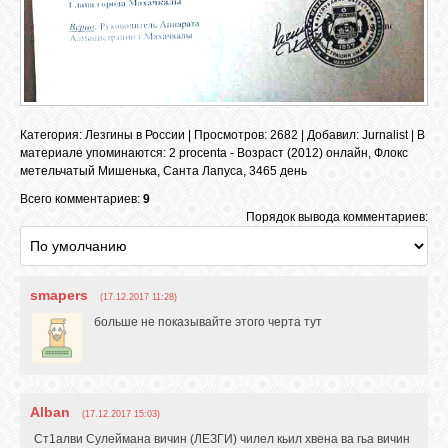
GOOGLE+
TWITTER
Категория
:
Лезгины в России
|
Просмотров
: 2682 |
Добавил
:
Jurnalist
|
В
FACEBOOK
материале упоминаются
:
2 procenta - Возраст (2012) онлайн
,
Флокс
метельчатый Мишенька
,
Санта Лапуса
,
3465 день
Всего комментариев:
9
Порядок вывода комментариев:
smapers
(17.12.2017 11:28)
больше не показывайте этого черта тут
Alban
(17.12.2017 15:03)
Ст1алви Сулеймана вичин (ЛЕЗГИ) чилел кьил хвена ва гьа вичин