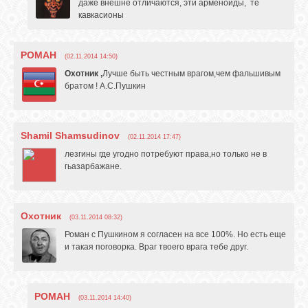
даже внешне отличаются, эти арменоиды, те
кавкасионы
РОМАН
(02.11.2014 14:50)
Охотник ,
Лучше быть честным врагом,чем фальшивым
братом ! А.С.Пушкин
Shamil Shamsudinov
(02.11.2014 17:47)
лезгины где угодно потребуют права,но только не в
гьазарбажане.
Охотник
(03.11.2014 08:32)
Роман с Пушкином я согласен на все 100%. Но есть еще
и такая поговорка. Враг твоего врага тебе друг.
РОМАН
(03.11.2014 14:40)