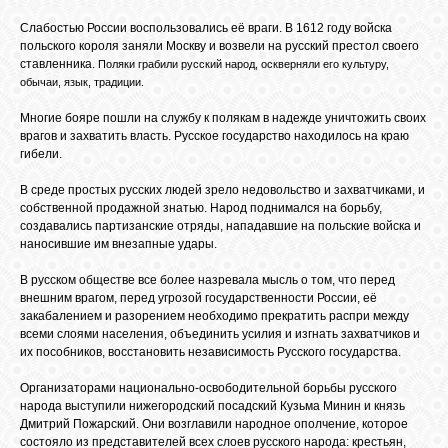
БИБЛИОТЕКА
Слабостью России воспользовались её враги. В 1612 году войска
польского короля заняли Москву и возвели на русский престол своего
ставленника.
Поляки грабили русский народ, оскверняли его культуру,
ФОРУМ
обычаи, язык, традиции.
Многие бояре пошли на службу к полякам в надежде уничтожить своих
ГОСТЕВАЯ
врагов и захватить власть. Русское государство находилось на краю
гибели.
В среде простых русских людей зрело недовольство и захватчиками, и
О САЙТЕ
собственной продажной знатью. Народ поднимался на борьбу,
создавались партизанские отряды, нападавшие на польские войска и
наносившие им внезапные удары.
ФОТО
В русском обществе все более назревала мысль о том, что перед
внешним врагом, перед угрозой государственности России, её
закабалением и разорением необходимо прекратить распри между
ВИДЕО
всеми слоями населения, объединить усилия и изгнать захватчиков и
их пособников, восстановить независимость Русского государства.
МУЗЫКА
Организаторами национально-освободительной борьбы русского
народа выступили нижегородский посадский Кузьма Минин и князь
Дмитрий Пожарский. Они возглавили народное ополчение, которое
состояло из представителей всех слоев русского народа: крестьян,
САЙТЫ