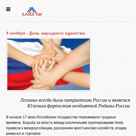
НОВОСТИ
4 ноября - День народного единства
СЕЛА
ИСТОРИЯ
КУЛЬТУРА
ГОЛОС
ЛЕЗГИН
Лезгины всегда были патриотами России и являемся
Южным форпостом необъятной Родины-России
В начале 17 века Российское государство переживало трудные
НАРОДЫ
времена. Борьба за власть между различными группировками бояр
привела к междоусобицам, разорению крестьянских хозяйств, упадку
ремесел и торговли.