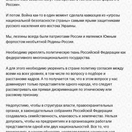
России».
И потом. Война как-то в один момент сделала кавказцев из «угрозы
национальной безопасности страны» самыми ярыми защитниками
русского населения юго-востока Украины.
Мы, лезгины всегда были патриотами России и являемся Южным
форпостом необъятной Родины-России.
Необходимо укреплять политическую ткань Российской Федерации как
федеративного многонационального государства.
А для этого необходимо укоренить в стране политику согласия между
всеми на всех уровнях, в том числе по вопросу о подборе и
расстановке кадров. А то получается так, что в этом вопросе у нас
доминирует только представители одного народа, что следует
рассматривать как прямая дискриминация по этническому или
расовому признаку.
Недопустимо, чтобы в структурах власти, правоохранительных
органах, в законодательных собраниях Российской Федерации
создавались семейственность, клановость и землячество. Нельзя
допускать, чтобы на предприятиях и в организациях работали
представители одной или двух национальностей. Все то, что