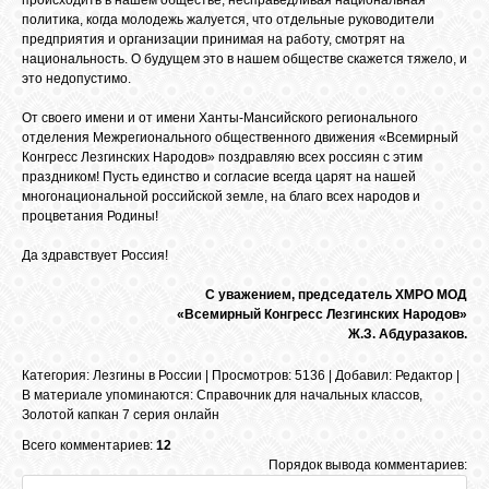
происходить в нашем обществе, несправедливая национальная
политика, когда молодежь жалуется, что отдельные руководители
предприятия и организации принимая на работу, смотрят на
национальность. О будущем это в нашем обществе скажется тяжело, и
это недопустимо.
От своего имени и от имени Ханты-Мансийского регионального
отделения Межрегионального общественного движения «Всемирный
Конгресс Лезгинских Народов» поздравляю всех россиян с этим
праздником! Пусть единство и согласие всегда царят на нашей
многонациональной российской земле, на благо всех народов и
процветания Родины!
Да здравствует Россия!
С уважением, председатель ХМРО МОД
«Всемирный Конгресс Лезгинских Народов»
Ж.З. Абдуразаков.
Категория
:
Лезгины в России
|
Просмотров
: 5136 |
Добавил
:
Редактор
|
В материале упоминаются
:
Справочник для начальных классов
,
Золотой капкан 7 серия онлайн
Всего комментариев:
12
Порядок вывода комментариев: