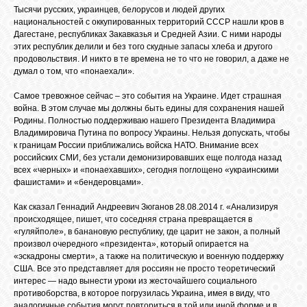
Тысячи русских, украинцев, белорусов и людей других
GOOGLE+
национальностей с оккупированных территорий СССР нашли кров в
Дагестане, республиках За​кавказья и Средней Азии. С ними народы
этих республик делили и без того скудные запасы хлеба и другого
продовольствия. И никто в те времена не то что не говорил, а даже не
TWITTER
думал о том, что «понаехали».
Самое тревожное сейчас – это события на Украине. Идет страшная
FACEBOOK
война. В этом случае мы должны быть едины для сохранения нашей
Родины. Полностью поддерживаю нашего Президента Владимира
Владимировича Путина по вопросу Украины. Нельзя допускать, чтобы
к границам России приближались войска НАТО. Внимание всех
российских СМИ, без устали демонизировавших еще полгода назад
всех «черных» и «понаехавших», сегодня поглощено «украинскими
фашистами» и «бендеровцами».
Как сказал Геннадий Андреевич Зюганов 28.08.2014 г. «Анализируя
происходящее, пишет, что соседняя страна превращается в
«гуляйполе», в банановую республику, где царит не закон, а полный
произвол очередного «президента», который опирается на
«эскадроны смерти», а также на политическую и военную поддержку
США. Все это представляет для россиян не просто теоретический
интерес — надо вынести уроки из жесточайшего социального
противоборства, в которое погрузилась Украина, имея в виду, что
аналогичные события могут повториться в той или иной форме и в