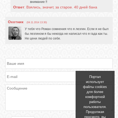
внимание !!
Ответ
: Взялись, значит, за старое. 40 дней бана
Охотник
(04.11.2014 13:30)
У тебя что Роман сомнения что я лезгин. Если я не был
бы лезгином я бы некогда не написал что я гада как ты.
Не цени людей по себе.
Портал
использует
файлы cookies
для более
комфортной
работы
пользователя.
Продолжая
просмотр, вы