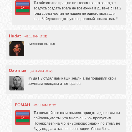
Ты абсолютно прав,но нет врага твоего врага,а с
воздуха создать врага не возможна в 21 веке. Я за 2
года среди лезгин не нашел не одного врага для
азербайджанцев,это уже серьезный показатель !!
Hudat
(03.11.2014 17:21)
смешная статья
Охотник
(03.11.2014 20:02)
Ну да Пу отдал вам наши земли а вы подарили свои
армянам молодцы и нет врагов.
РОМАН
(03.11.2014 22:50)
Ты почитай все свои комментарии,от и до, и сам ты
поймешь,что ты ,что много ошибок пропустил.
Почерк лезгина я очень хорошо знаю и по этому не
буду поддаваться на провокации. Спасибо за