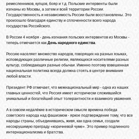
ремесленников, купцов, бояр и т.д. Польские интервенты были
изгнаны из Москвы, а затем и всей территории России.
Государственность и независимость России были восстановлены. Это
ОБЪЯВЛЕНИЯ
произошло благодаря единству и сплоченности всего народа
государства Российского.
В России 4 ноября - день изгнания польских интервентов из Москвы -
ВОПРОСЫ /
теперь отмечается как
День народного единства
.
ОТВЕТЫ
Россию населяет множество народов, говорящих на разных языках,
исповедующих различные религии, являющихся носителями разных
КОНТАКТЫ
культур, соблюдающих разные обычаи. Именно поэтому взвешенная
национальная политика всегда должна стоять в центре внимания
любой власти.
ВХОД
Президент РФ отмечает, что межнациональный мир - одна из наших
главных ценностей, что Россия имеет исторически сложившийся
уникальный и богатейший опыт толерантности и взаимного уважения.
RSS
А в совсем недалёкие в историческом смысле времена победа
советского народа над фашизмом - яркое подтверждение тому, что все
народы страны, объединившись, живя, как одна семья, создали
несокрушимую преграду «коричневой чуме». Это пример подлинного
VK
интернационализма и братства.