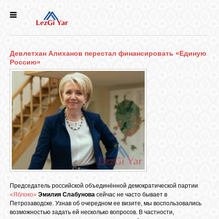
НОВОСТИ
Девлетхан Алиханов перестал финансировать «Единую
СЕЛА
Россию»
ИСТОРИЯ
КУЛЬТУРА
ГОЛОС
ЛЕЗГИН
Председатель российской объединённой демократической партии
НАРОДЫ
«Яблоко»
Эмилия Слабунова
сейчас не часто бывает в
Петрозаводске. Узнав об очередном ее визите, мы воспользовались
возможностью задать ей несколько вопросов. В частности,