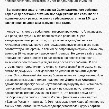
БИБЛИОТЕКА
поинтересовались, как в стране идет предвыборная кампания.
- Вы наверняка знаете, что депутат Законодательного собрания
Карелии Девлетхан Алиханов, чье задержание все связывали с
ФОРУМ
политическими разногласиями с губернатором, спустя 1,5 года
заключения на днях был выпущен под залог.
ГОСТЕВАЯ
- Конечно, я слежу за событиями, которые происходят с Алихановым.
И я рада, что судьей было принято такое решение. Я уже
неоднократно говорила о том, что уголовное дело Девлетхана
Алиханова дискредитирует всю государственную власть и все наши
О САЙТЕ
соответствующие органы, в том числе пограничную службу. Алиханову
вменяли 10 незаконных пересечений границы. Не где-то в тайге, а на
пропускном пункте человек 10 раз незаконно пересек границу, и
ФОТО
выяснилось это только спустя два года после этих событий. И при
этом ни один пограничник не лишился своих званий и не оказался на
скамье подсудимых. Срок давности по указанным событиям давно
истек. Этих обвинений Алиханову больше никто не предъявляет. Но и
ВИДЕО
оставшееся вызывает только недоумение.
Девлетхан Алиханов
вдохновил на преступление неустановленную группу лиц. Установить
членов этой группы следователи так и не смогли, но установили, что
МУЗЫКА
вдохновил их именно Алиханов. Понятно, что все это результат
разборок внутри самой «Единой России» (Алиханов - член партии
«Единая Россия» - прим. авт.). Это показывает, что Худилайнен против
любых оппонентов. Не только среди представителей других партий.
САЙТЫ