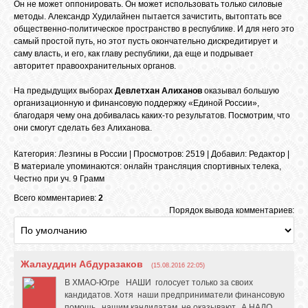
Он не может оппонировать. Он может использовать только силовые
методы. Александр Худилайнен пытается зачистить, вытоптать все
общественно-политическое пространство в республике. И для него это
ОБЪЯВЛЕНИЯ
самый простой путь, но этот пусть окончательно дискредитирует и
саму власть, и его, как главу республики, да еще и подрывает
авторитет правоохранительных органов.
ВОПРОСЫ /
На предыдущих выборах
Девлетхан Алиханов
оказывал большую
ОТВЕТЫ
организационную и финансовую поддержку «Единой России»,
благодаря чему она добивалась каких-то результатов. Посмотрим, что
они смогут сделать без Алиханова.
КОНТАКТЫ
Категория
:
Лезгины в России
|
Просмотров
: 2519 |
Добавил
:
Редактор
|
В материале упоминаются
:
онлайн трансляция спортивных телека
,
Честно при уч. 9 Грамм
ВХОД
Всего комментариев:
2
Порядок вывода комментариев:
RSS
Жалауддин Абдуразаков
(15.08.2016 22:05)
VK
В ХМАО-Югре НАШИ голосует только за своих
кандидатов. Хотя наши предприниматели финансовую
помощь, нашим кандидатам не оказывают. А НАДО