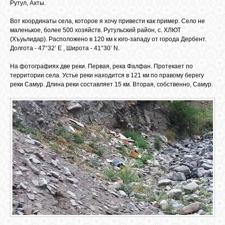
БИБЛИОТЕКА
Рутул, Ахты.
Вот координаты села, которое я хочу привести как пример. Село не
маленькое, более 500 хозяйств. Рутульский район, с. ХЛЮТ
ФОРУМ
(Хъуьлидар). Расположено в 120 км к юго-западу от города Дербент.
Долгота - 47°32’ E , Широта - 41°30’ N.
ГОСТЕВАЯ
На фотографиях две реки. Первая, река Фалфан. Протекает по
территории села. Устье реки находится в 121 км по правому берегу
реки Самур. Длина реки составляет 15 км. Вторая, собственно, Самур.
О САЙТЕ
ФОТО
ВИДЕО
МУЗЫКА
САЙТЫ