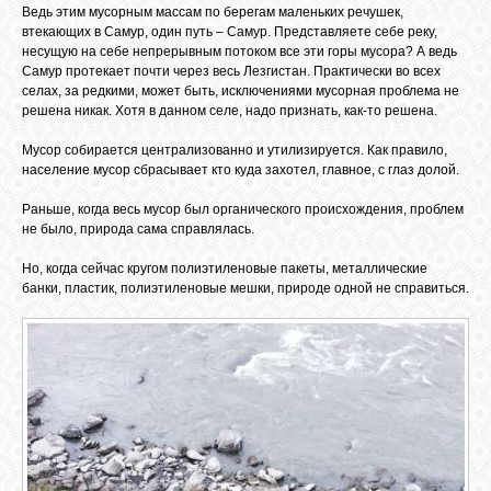
Ведь этим мусорным массам по берегам маленьких речушек,
втекающих в Самур, один путь – Самур. Представляете себе реку,
несущую на себе непрерывным потоком все эти горы мусора? А ведь
ОБЪЯВЛЕНИЯ
Самур протекает почти через весь Лезгистан. Практически во всех
селах, за редкими, может быть, исключениями мусорная проблема не
решена никак. Хотя в данном селе, надо признать, как-то решена.
ВОПРОСЫ /
Мусор собирается централизованно и утилизируется. Как правило,
ОТВЕТЫ
население мусор сбрасывает кто куда захотел, главное, с глаз долой.
Раньше, когда весь мусор был органического происхождения, проблем
КОНТАКТЫ
не было, природа сама справлялась.
Но, когда сейчас кругом полиэтиленовые пакеты, металлические
банки, пластик, полиэтиленовые мешки, природе одной не справиться.
ВХОД
RSS
VK