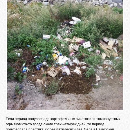
GOOGLE+
TWITTER
FACEBOOK
Если период полураспада картофельных очисток или там капустных
огрызков что-то вроде около трех-четырех дней, то период
полураспада пластика, более пятидесяти лет. Села в Самурской