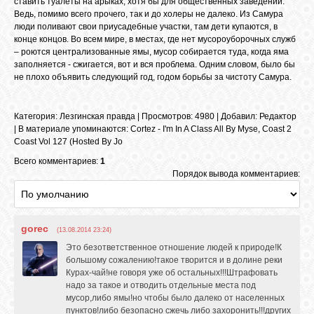
ставить туалеты на арыках, хотя бы для общественных заведений.
Ведь, помимо всего прочего, так и до холеры не далеко. Из Самура
люди поливают свои приусадебные участки, там дети купаются, в
конце концов. Во всем мире, в местах, где нет мусороуборочных служб
– роются централизованные ямы, мусор собирается туда, когда яма
заполняется - сжигается, вот и вся проблема. Одним словом, было бы
не плохо объявить следующий год, годом борьбы за чистоту Самура.
Категория
:
Лезгинская правда
|
Просмотров
: 4980 |
Добавил
:
Редактор
|
В материале упоминаются
:
Cortez - I'm In A Class All By Myse
,
Coast 2
Coast Vol 127 (Hosted By Jo
Всего комментариев:
1
Порядок вывода комментариев:
gorec
(13.08.2014 23:24)
Это безответственное отношение людей к природе!К
большому сожалению!такое творится и в долине реки
Курах-чай!не говоря уже об остальных!!!Штрафовать
надо за такое и отводить отдельные места под
мусор,либо ямы!но чтобы было далеко от населенных
пунктов!либо безопасно сжечь либо захоронить!!!других