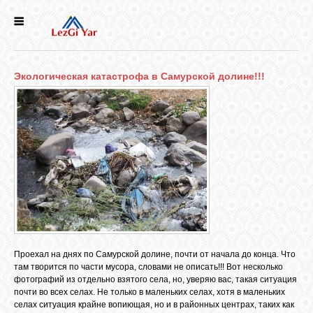
НОВОСТИ
Экологическая катастрофа в Самурской долине!!!
СЕЛА
ИСТОРИЯ
КУЛЬТУРА
ГОЛОС
ЛЕЗГИН
Проехал на днях по Самурской долине, почти от начала до конца. Что
там творится по части мусора, словами не описать!!! Вот несколько
НАРОДЫ
фотографий из отдельно взятого села, но, уверяю вас, такая ситуация
почти во всех селах. Не только в маленьких селах, хотя в маленьких
селах ситуация крайне вопиющая, но и в районных центрах, таких как