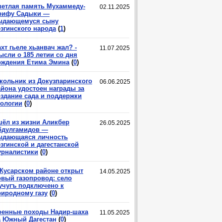
ветлая память Мухаммеду-
02.11.2025
рифу Садыки —
ыдающемуся сыну
езгинского народа
(
1
)
хт гьеле хьанвач жал? -
11.07.2025
ысли о 185 летии со дня
ождения Етима Эмина
(
0
)
кольник из Докузпаринского
06.06.2025
айона удостоен награды за
оздание сада и поддержки
кологии
(
0
)
шёл из жизни Аликбер
26.05.2025
бдулгамидов —
ыдающаяся личность
згинской и дагестанской
урналистики
(
0
)
 Кусарском районе открыт
14.05.2025
овый газопровод: село
учугъ подключено к
риродному газу
(
0
)
оенные походы Надир-шаха
11.05.2025
а Южный Дагестан
(
0
)