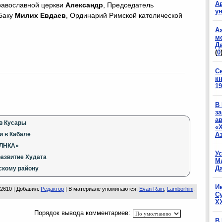
А
равославной церкви
Александр
, Председатель
у
 Баку
Милих Евдаев
, Ординарий Римской католической
А
м
Да
(
0
С
к
19
В
з
а
в Кусары
«
и в Кабале
А
ФЛНКА»
У
развитие Худата
М
Да
скому району
И
 2610 |
Добавил
:
Редактор
|
В материале упоминаются
:
Evan Rain
,
Lamborhini
,
С
X
Порядок вывода комментариев:
В