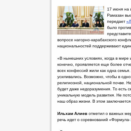
17 июня на
Рамазан вы
передает
«Л
было против
представите
вопросе нагорно-карабахского конфл
национальностей поддерживают един
«В нынешних условиях, когда в мире
конечно, проявляется еще более отче
всех конфессий жили как одна семья
усиливались. Возможно, чтобы в одно
религиозной, национальной почве. Не
будет даже недоразумения. То есть 
уникальную модель развития. Не потом
наш образ жизни. В этом заключается
Ильхам Алиев
отметил о важных мер
речь идет о соревнований «Формула-1