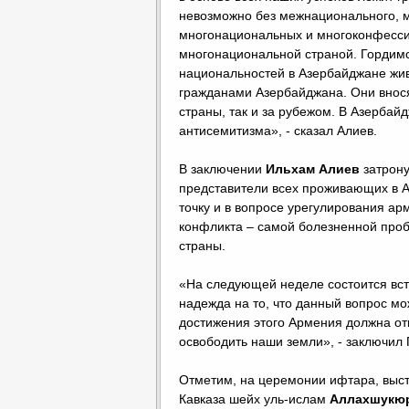
невозможно без межнационального, м
многонациональных и многоконфесси
многонациональной страной. Гордимся
национальностей в Азербайджане живу
гражданами Азербайджана. Они внося
страны, так и за рубежом. В Азербай
антисемитизма», - сказал Алиев.
В заключении
Ильхам Алиев
затрону
представители всех проживающих в А
точку и в вопросе урегулирования ар
конфликта – самой болезненной проб
страны.
«На следующей неделе состоится встр
надежда на то, что данный вопрос м
достижения этого Армения должна отк
освободить наши земли», - заключил
Отметим, на церемонии ифтара, выс
Кавказа шейх уль-ислам
Аллахшукю