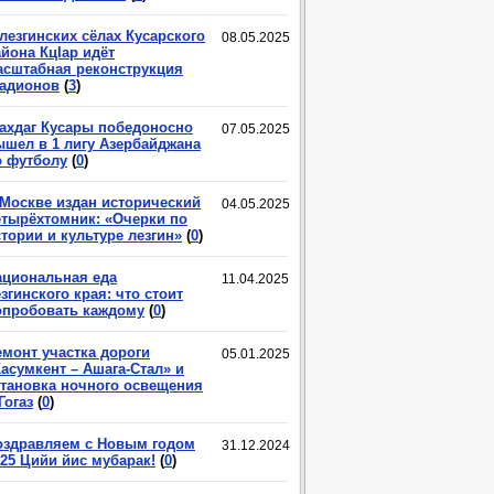
лезгинских сёлах Кусарского
08.05.2025
йона КцIар идёт
асштабная реконструкция
тадионов
(
3
)
ахдаг Кусары победоносно
07.05.2025
ышел в 1 лигу Азербайджана
о футболу
(
0
)
 Москве издан исторический
04.05.2025
етырёхтомник: «Очерки по
тории и культуре лезгин»
(
0
)
ациональная еда
11.04.2025
згинского края: что стоит
опробовать каждому
(
0
)
емонт участка дороги
05.01.2025
асумкент – Ашага-Стал» и
становка ночного освещения
Гогаз
(
0
)
оздравляем с Новым годом
31.12.2024
025 Цийи йис мубарак!
(
0
)