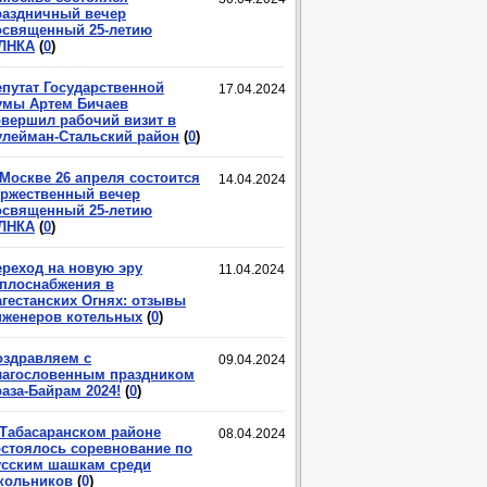
раздничный вечер
освященный 25-летию
ЛНКА
(
0
)
епутат Государственной
17.04.2024
умы Артем Бичаев
овершил рабочий визит в
улейман-Стальский район
(
0
)
 Москве 26 апреля состоится
14.04.2024
оржественный вечер
освященный 25-летию
ЛНКА
(
0
)
ереход на новую эру
11.04.2024
еплоснабжения в
агестанских Огнях: отзывы
нженеров котельных
(
0
)
оздравляем с
09.04.2024
лагословенным праздником
аза-Байрам 2024!
(
0
)
 Табасаранском районе
08.04.2024
остоялось соревнование по
усским шашкам среди
кольников
(
0
)