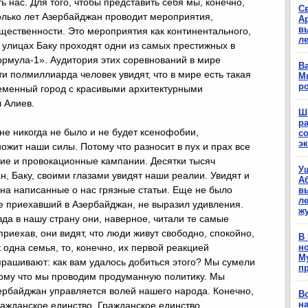
 нас. Для того, чтобы представить себя мы, конечно,
С
олько лет Азербайджан проводит мероприятия,
А
в
ественности. Это мероприятия как континентального,
л
 улицах Баку проходят одни из самых престижных в
рмула-1». Аудитория этих соревнований в мире
Ва
и полмиллиарда человек увидят, что в мире есть такая
М
р
ременный город с красивыми архитектурными
л Алиев.
Ш
р
не никогда не было и не будет ксенофобии,
с
э
ожит наши силы. Потому что разносит в пух и прах все
ие и провокационные кампании. Десятки тысяч
У
, Баку, своими глазами увидят наши реалии. Увидят и
А
на написанные о нас грязные статьи. Еще не было
в
ле
ые приехавший в Азербайджан, не выразил удивления.
ж
да в нашу страну они, наверное, читали те самые
 приехав, они видят, что люди живут свободно, спокойно,
В
 одна семья, то, конечно, их первой реакцией
н
М
прашивают: как вам удалось добиться этого? Мы сумели
п
тому что мы проводим продуманную политику. Мы
ербайджан управляется волей нашего народа. Конечно,
В
н
ражданское единство. Гражданское единство