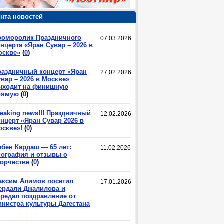
нта новостей
роморолик Праздничного
07.03.2026
нцерта «Яран Сувар – 2026 в
оскве»
(
0
)
раздничный концерт «Яран
27.02.2026
вар – 2026 в Москве»
ыходит на финишную
рямую
(
0
)
eaking news!!! Праздничный
12.02.2026
нцерт «Яран Сувар 2026 в
оскве»!
(
0
)
рбен Кардаш — 65 лет:
11.02.2026
иография и отзывы о
ворчестве
(
0
)
аксим Алимов посетил
17.01.2026
ердали Джалилова и
ередал поздравление от
инистра культуры Дагестана
)