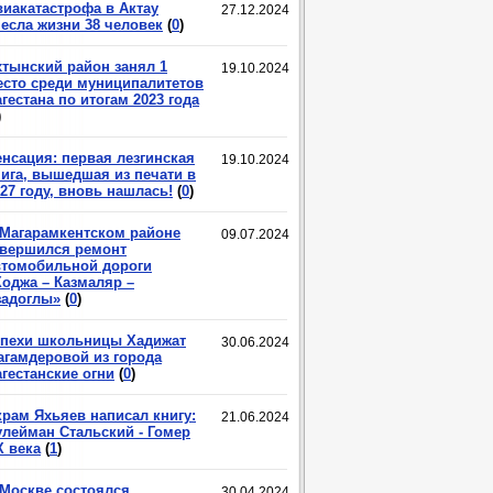
виакатастрофа в Актау
27.12.2024
несла жизни 38 человек
(
0
)
хтынский район занял 1
19.10.2024
есто среди муниципалитетов
гестана по итогам 2023 года
)
енсация: первая лезгинская
19.10.2024
нига, вышедшая из печати в
27 году, вновь нашлась!
(
0
)
 Магарамкентском районе
09.07.2024
авершился ремонт
втомобильной дороги
Ходжа – Казмаляр –
задоглы»
(
0
)
спехи школьницы Хадижат
30.06.2024
агамдеровой из города
гестанские огни
(
0
)
крам Яхьяев написал книгу:
21.06.2024
улейман Стальский - Гомер
X века
(
1
)
 Москве состоялся
30.04.2024