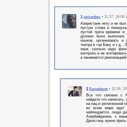
1
• 11:37, 19.06.
tariverdiev
Азеристане нету и не был 
пустую слова и показух
пустой трата времени и 
должен было выполнит,
языков, организовать и
театра в гор Баку и т д..
язык, сколько надо фин
контроль.а не агитирова
а занимается реализацией .
2
• 12:26, 1
Балабеков
Все что связано с 
найдете что написать,
на нац и религиозной п
во всем мире идет 
наблюдается, люди да
Азербайджана, к ваш
Дагестану нужно брать