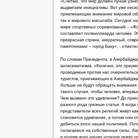
«Считаю, что мир должен лучше узнать
выдвигаем инициативы. Вот уже неск
привлекающие внимание мировой общ
так и мирового масштаба. Сегодня на
мире спортивных соревнований – «Фо
составляет полмиллиарда человек. Эт
прекрасная страна, аккуратный, сов
памятниками – город Баку», - отмети
По словам Президента, в Азербайджа
антисемитизма. «Конечно, это приумн
проводимые против нас очернительск
туристов, приезжающих в Азербайджан
больше не будут обращать внимания 
такого случая, чтобы человек, вперв
Чем вызвано это удивление? До приез
разного рода грязные статьи. А когда
представители всех религий живут как
становится удивление, а потом они с
добиться этого нашей политикой. По
полагаемся на собственные силы, Аз
в основе всех наших успехов лежит г