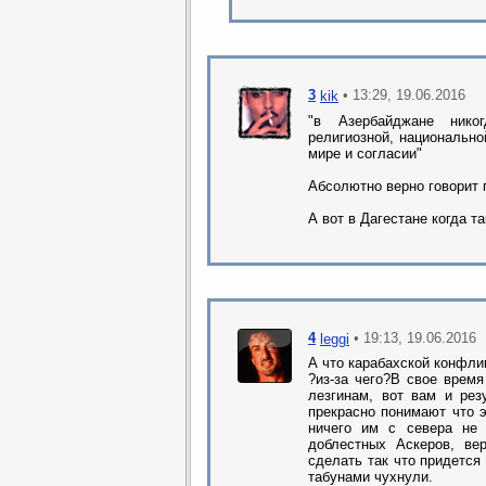
3
• 13:29, 19.06.2016
kik
"в Азербайджане нико
религиозной, национально
мире и согласии"
Абсолютно верно говорит 
А вот в Дагестане когда та
4
• 19:13, 19.06.2016
leggi
А что карабахской конфлик
?из-за чего?В свое время
лезгинам, вот вам и рез
прекрасно понимают что э
ничего им с севера не 
доблестных Аскеров, ве
сделать так что придется
табунами чухнули.