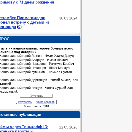
еримову с 71 днём рождения
)
устамбек Пирмагомедов
30.03.2024
овел встречу с детьми из
елгорода
(
0
)
ПРОС
 из этих национальных героев больше всего
лиял на ход истории?
Национальный герой Лезгин - Имам Хаджи Давуд
Национальный герой Аварцев - Имам Шамиль
Национальный герой Черкесов - Тугужуко Кызбэч
Национальный герой Чеченцев - Шейх Мансур
Национальный герой Кумыков - Шамхал Султан
т
Национальный герой Даргинцев - Уцмий Ахмед -Хан
тагский
Национальный герой Лакцев - Чолак Сурхай-Хан
икумухский.
[
·
]
Результаты
Архив опросов
Всего ответов:
1128
екламные публикации
аймы через Тинькофф ID:
22.05.2026
еханика работы и