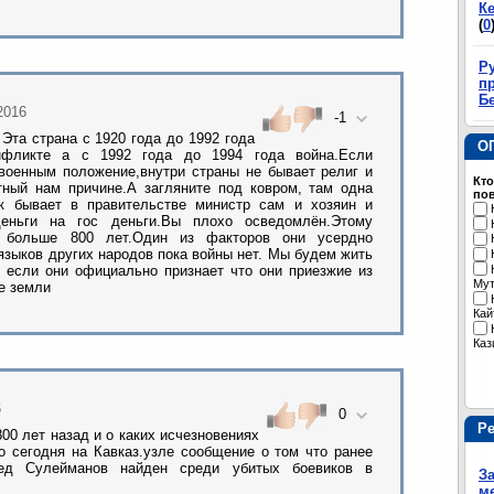
К
(
0
Р
пр
Б
.2016
-1
 Эта страна с 1920 года до 1992 года
О
фликте а с 1992 года до 1994 года война.Если
 военным положение,внутри страны не бывает религ и
Кто
тный нам причине.А загляните под ковром, там одна
пов
ак бывает в правительстве министр сам и хозяин и
деньги на гос деньги.Вы плохо осведомлён.Этому
 больше 800 лет.Один из факторов они усердно
языков других народов пока войны нет. Мы будем жить
 если они официально признает что они приезжие из
Му
ие земли
Кай
Каз
6
0
Р
00 лет назад и о каких исчезновениях
о сегодня на Кавказ.узле сообщение о том что ранее
д Сулейманов найден среди убитых боевиков в
З
м