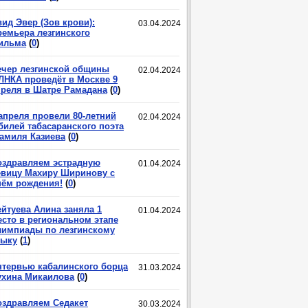
ид Эвер (Зов крови):
03.04.2024
ремьера лезгинского
ильма
(
0
)
ечер лезгинской общины
02.04.2024
ЛНКА проведёт в Москве 9
преля в Шатре Рамадана
(
0
)
 апреля провели 80-летний
02.04.2024
билей табасаранского поэта
амиля Казиева
(
0
)
оздравляем эстрадную
01.04.2024
евицу Махиру Ширинову с
нём рождения!
(
0
)
ейтуева Алина заняла 1
01.04.2024
есто в региональном этапе
лимпиады по лезгинскому
зыку
(
1
)
нтервью кабалинского борца
31.03.2024
ухина Микаилова
(
0
)
оздравляем Седакет
30.03.2024