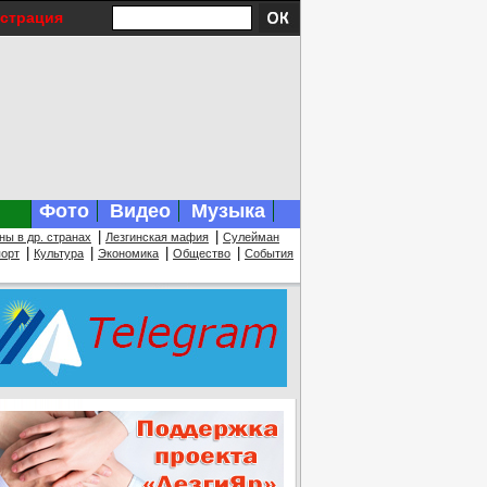
истрация
Фото
Видео
Музыка
|
|
ны в др. странах
Лезгинская мафия
Сулейман
|
|
|
|
орт
Культура
Экономика
Общество
События