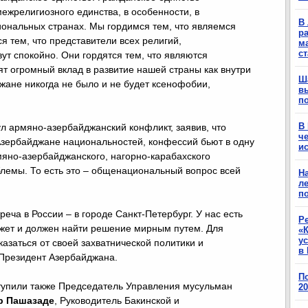
ежрелигиозного единства, в особенности, в
В 
ональных странах. Мы гордимся тем, что являемся
ра
 тем, что представители всех религий,
м
с
т спокойно. Они гордятся тем, что являются
т огромный вклад в развитие нашей страны как внутри
Ш
джане никогда не было и не будет ксенофобии,
в
п
В
л армяно-азербайджанский конфликт, заявив, что
ч
зербайджане национальностей, конфессий бьют в одну
ис
мяно-азербайджанского, нагорно-карабахского
лемы. То есть это – общенациональный вопрос всей
Н
ле
п
еча в России – в городе Санкт-Петербург. У нас есть
Р
ожет и должен найти решение мирным путем. Для
«К
у
азаться от своей захватнической политики и
в 
 Президент Азербайджана.
П
тупили также Председатель Управления мусульман
2
р Пашазаде
, Руководитель Бакинской и