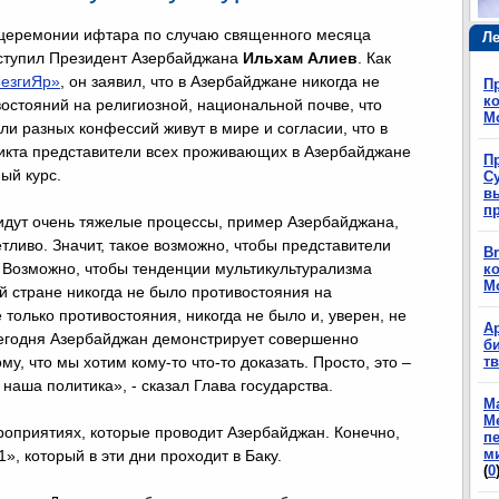
 церемонии ифтара по случаю священного месяца
Ле
ступил Президент Азербайджана
Ильхам Алиев
. Как
езгиЯр»
, он заявил, что в Азербайджане никогда не
П
ко
остояний на религиозной, национальной почве, что
М
ли разных конфессий живут в мире и согласии, что в
икта представители всех проживающих в Азербайджане
П
ый курс.
Су
в
п
 идут очень тяжелые процессы, пример Азербайджана,
тливо. Значит, такое возможно, чтобы представители
Br
. Возможно, чтобы тенденции мультикультурализма
ко
М
й стране никогда не было противостояния на
 только противостояния, никогда не было и, уверен, не
А
сегодня Азербайджан демонстрирует совершенно
б
у, что мы хотим кому-то что-то доказать. Просто, это –
т
 наша политика», - сказал Глава государства.
М
М
оприятиях, которые проводит Азербайджан. Конечно,
п
м
», который в эти дни проходит в Баку.
(
0