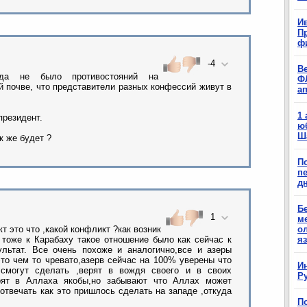
Ив
П
ф
-4
В
гда не было противостояний на
Ф
й почве, что представители разных конфессий живут в
а
1
президент.
ю
Ш
к же будет ?
П
п
д
Б
1
м
о
т это что ,какой конфликт ?как возник
я
 тоже к Карабаху такое отношение было как сейчас к
ультат. Все очень похоже и аналогично,все и азеры
то чем то чревато,азерв сейчас на 100% уверены что
И
смогут сделать ,верят в вождя своего и в своих
Р
рят в Аллаха якобы,но забывают что Аллах может
 отвечать как это пришлось сделать на западе ,откуда
П