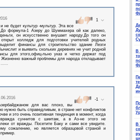
п
п
Ф
2016
1
Д
и не будет культур -мультур. Эта все
Д
а.До формула-1 Азеру до Шуммахера ой как далеко,
с
деньги, он искусственно внушает народу.До того он
С
 открыт колледж для подготовки учителей родных
 выделит финансы для строительство здание Лезги
..Вычислит и выявить скольких деревнях не учит родной
В
ансы для этого,офиц-льно указ и четко держат под
т
ть Жизненно важный проблемы для народа откладывает
п
.....
Ф
П
т
Д
и
9.06.2016
-1
П
Азербайджаном для вас плохо, вы
б
 но нужно быть справедливым, в стране нет конфликтов
Ур
очве и это очень позитивная тенденция в момент, когда
вражда суннитов с шиитам, а в Аз-не этого не
леки от вражды. Посетите Баку и сами все увидите.
В
ему сожалению, но является образцовой страной и
с
 пример.
р
ш