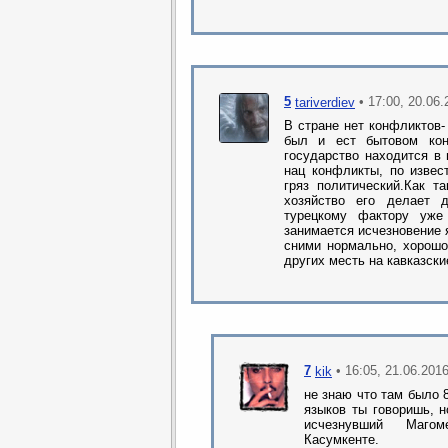
5
• 17:00, 20.06
tariverdiev
В стране нет конфликтов-
был и ест бытовом кон
государство находится в
нац конфликты, по извес
гряз политический.Как т
хозяйство его делает 
турецкому фактору уже
занимается исчезновение 
сними нормально, хорошо
других месть на кавказск
7
• 16:05, 21.06.201
kik
не знаю что там было 8
языков ты говоришь, н
исчезнувший Магоме
Касумкенте.