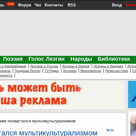
Рег
рь
|
Форум
|
Чат
|
Контакты
|
RSS
Вход
|
Поэзия
Голос Лезгин
Народы
Библиотека
|
|
|
|
ы в Азербайджане
Лезгины в России
Лезгины в Европе
Лезгины в Америке
Лезги
|
|
|
|
|
|
ериалы
Традиции Лезгин
TV-Радио
Лезгинка
Мероприятия
Происшествия
Сп
|
ельность
иев похвастался мультикультурализмом
тался мультикультурализмом
08:34