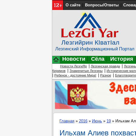
О сайте
|
Вопросы/Ответы
|
Слова
Лезгийрин КIватIал
Лезгинский Информационный Портал
Новости
Сёла
История
|
|
Новости ЛезгиЯр
Лезгинская правда
Лезгин
|
|
Керимов
Знаменитые Лезгины
Исторические мат
|
|
|
Ребенок - достояние Мира!
Разное
Благотворит
Главная
»
2016
»
Июнь
»
19
» Ильхам Ал
Ильхам Алиев похвас