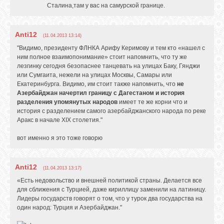
Сталина,там у вас на самурской границе.
Anti12
(11.04.2013 13:14)
"Видимо, президенту ФЛНКА Арифу Керимову и тем кто «нашел с
ним полное взаимопонимание» стоит напомнить, что ту же
лезгинку сегодня безопаснее танцевать на улицах Баку, Гянджи
или Сумгаита, нежели на улицах Москвы, Самары или
Екатеринбурга. Видимо, им стоит также напомнить, что
не
Азербайджан начертил границу с Дагестаном и история
разделения упомянутых народов
имеет те же корни что и
история с разделением самого азербайджанского народа по реке
Аракс в начале XIX столетия."
вот именно я это тоже говорю
Anti12
(11.04.2013 13:17)
«Есть недовольство и внешней политикой страны. Делается все
для сближения с Турцией, даже кириллицу заменили на латиницу.
Лидеры государств говорят о том, что у турок два государства на
один народ: Турция и Азербайджан."