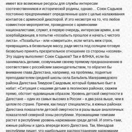
имеет все возможные ресурсы для службы интересам
соотечественников и исторической родины, однако… Союн Садыков
постоянно предпринимает определенные шаги с целью налаживания
контактов с армянской диаспорой. И это несмотря на то, что любое
совместное мероприятие, проведенное с армянскими
националистами, служит, в первую очередь, интересам армян, а не
азербайджанцев, в попытке «позабыть прошлое и начать с чистого
листа». «Позабыть» - или «смириться», если читать меж строк,
превращаясь в безвольную массу, ради места под солнцем готовую
безвольно принять презрительное отношение со стороны «хозяев».
Эту задачу выполняет Союн Садыков? Так и ФЛНКА, если бы
занималась делами, созвучными своему прямому предназначению в
соответствии с российским законодательством, то обратил бы
внимание глава Дагестана, например, на проблемы, поднятые
преподавателем средней школы села Бильбиль Магерамкедского
района Дагестана Тимуром Саидовым, который буквально бьет в
набат: «Ситуация с нашими детьми в лезгинских районах, скажем
прямо, обстоит чудовищным образом. Уровень детской смертности в
Дагестане – один из самых высоких в России – в два раза выше, чем в
целом по стране. Причем, как пишут специалисты, в южных районах
Дагестана показатели детской смертности в разы выше аналогичных
показателей северной зоны республики. Угрожающими темпами
растет в республике уровень наркомании среди детей. И опять-таки,
южные районы и здесь впереди всего Дагестана. Так, Минздрав
республики пишет, что наибольшее распространение наркомании