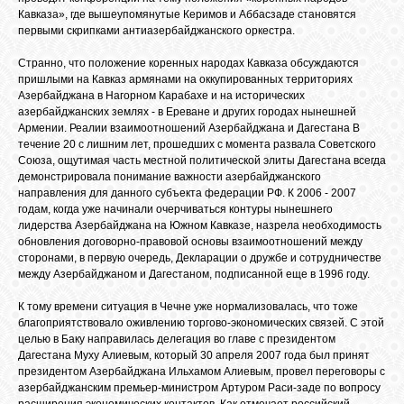
Кавказа», где вышеупомянутые Керимов и Аббасзаде становятся
первыми скрипками антиазербайджанского оркестра.
Странно, что положение коренных народах Кавказа обсуждаются
пришлыми на Кавказ армянами на оккупированных территориях
Азербайджана в Нагорном Карабахе и на исторических
азербайджанских землях - в Ереване и других городах нынешней
Армении. Реалии взаимоотношений Азербайджана и Дагестана В
течение 20 с лишним лет, прошедших с момента развала Советского
Союза, ощутимая часть местной политической элиты Дагестана всегда
демонстрировала понимание важности азербайджанского
направления для данного субъекта федерации РФ. К 2006 - 2007
годам, когда уже начинали очерчиваться контуры нынешнего
лидерства Азербайджана на Южном Кавказе, назрела необходимость
обновления договорно-правовой основы взаимоотношений между
сторонами, в первую очередь, Декларации о дружбе и сотрудничестве
между Азербайджаном и Дагестаном, подписанной еще в 1996 году.
К тому времени ситуация в Чечне уже нормализовалась, что тоже
благоприятствовало оживлению торгово-экономических связей. С этой
целью в Баку направилась делегация во главе с президентом
Дагестана Муху Алиевым, который 30 апреля 2007 года был принят
президентом Азербайджана Ильхамом Алиевым, провел переговоры с
азербайджанским премьер-министром Артуром Раси-заде по вопросу
расширения экономических контактов. Как отмечает российский