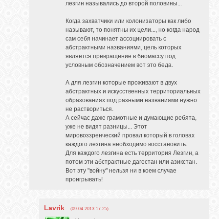
лезгин назывались до второй половины...
Когда захватчики или колонизаторы как либо
называют, то понятны их цели..., но когда народ
сам себя начинает ассоциировать с
абстрактными названиями, цель которых
является превращение в биомассу под
условным обозначением вот это беда.
А для лезгин которые проживают в двух
абстрактных и искусственных территориальных
образованиях под разными названиями нужно
не раствориться.
А сейчас даже грамотные и думающие ребята,
уже не видят разницы... Этот
мировоззренческий провал который в головах
каждого лезгина необходимо восстановить.
Для каждого лезгина есть территория Лезгин, а
потом эти абстрактные дагестан или азикстан.
Вот эту "войну" нельзя ни в коем случае
проигрывать!
Lavrik
(09.04.2013 17:25)