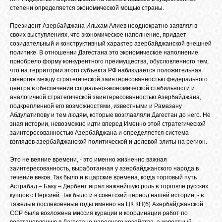
степени определяется экономической мощью страны.
Президент Азербайджана Ильхам Алиев неоднократно заявлял в
своих выступлениях, что экономическое наполнение, придает
созидательный и конструктивный характер азербайджанской внешней
политике. В отношении Дагестана это экономическое наполнение
приобрело форму конкурентного преимущества, обусловленного тем,
что на территории этого субъекта РФ наблюдается положительная
синергия между стратегической заинтересованностью федерального
центра в обеспечении социально-экономической стабильности и
аналогичной стратегической заинтересованностью Азербайджана,
подкрепленной его возможностями, известными и Рамазану
Абдулатипову и тем людям, которые возглавляли Дагестан до него. Не
зная истории, невозможно идти вперед Именно этой стратегической
заинтересованностью Азербайджана и определяется система
взглядов азербайджанской политической и деловой элиты на регион.
Это не веяние времени, - это именно жизненно важная
заинтересованность, выработанная у азербайджанского народа в
течение веков. Так было и в царские времена, когда торговый путь
Астрабад – Баку – Дербент играл важнейшую роль в торговле русских
купцов с Персией. Так было и в советский период нашей истории, - в
тяжелые послевоенные годы именно на ЦК КП(б) Азербайджанской
ССР была возложена миссия курации и координации работ по
восстановлению в Дагестане народного хозяйства, а известный