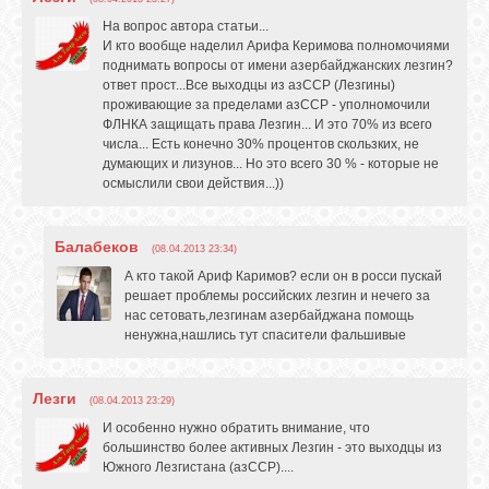
На вопрос автора статьи...
И кто вообще наделил Арифа Керимова полномочиями
поднимать вопросы от имени азербайджанских лезгин?
ответ прост...Все выходцы из азССР (Лезгины)
проживающие за пределами азССР - уполномочили
ФЛНКА защищать права Лезгин... И это 70% из всего
числа... Есть конечно 30% процентов скользких, не
думающих и лизунов... Но это всего 30 % - которые не
осмыслили свои действия...))
Балабеков
(08.04.2013 23:34)
А кто такой Ариф Каримов? если он в росси пускай
решает проблемы российских лезгин и нечего за
нас сетовать,лезгинам азербайджана помощь
ненужна,нашлись тут спасители фальшивые
Лезги
(08.04.2013 23:29)
И особенно нужно обратить внимание, что
большинство более активных Лезгин - это выходцы из
Южного Лезгистана (азССР)....