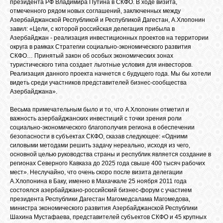
президента РФ Владимира Путина в СКФО. В ходе визита,
отмеченного рядом новых соглашений, заключенных между
Азербайджанской Республикой и Республикой Дагестан, А.Хлопонин
завил: «Цели, с которой российская делегация прибыла в
Азербайджан - реализация инвестиционных проектов на территории
округа в рамках Стратегии социально-экономического развития
СКФО… Принятый закон об особых экономических зонах
туристического типа создает льготные условия для инвесторов.
Реализация данного проекта начнется с будущего года. Мы бы хотели
видеть среди участников представителей бизнес-сообщества
Азербайджана».
Весьма примечательным было и то, что А.Хлопонин отметил и
важность азербайджанских инвестиций с точки зрения роли
социально-экономического благополучия региона в обеспечении
безопасности в субъектах СКФО, сказав следующее: «Одними
силовыми методами решить задачу нереально, исходя из чего,
основной целью руководства страны и республик является создание в
регионах Северного Кавказа до 2025 года свыше 400 тысяч рабочих
мест». Неслучайно, что очень скоро после визита делегации
А.Хлопонина в Баку, именно в Махачкале 25 ноября 2011 года
состоялся азербайджано-российский бизнес-форум с участием
президента Республики Дагестан Магомедсалама Магомедова,
министра экономического развития Азербайджанской Республики
Шахина Мустафаева, представителей субъектов СКФО и 45 крупных