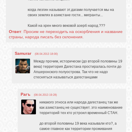
когда лезгин называют эт.дагами получается мы на
своих землях в азикстане гости... мигранты...
Какой на хрен много вековой азерб народ.???
Ответ
: Просим не переходить на оскорбления и название
страны, народа писать без склонения.
Samurar
(08.04.2013 18:00)
Между прочим, исторически (до второй половины 19
века) территория Дагестана простиралась почти до
Апшеронского полуострова. Так что не надо
стесняться называться дагестанцами
Рагъ
(08.04.2013 19:28)
никакого этноса или народа дагестанец так же
как азикстанец не существует. это наименование
территорий тех кто устроил временный СТАН.
до второй половины 19 века называли кто?, а
самое главное как территории проживания