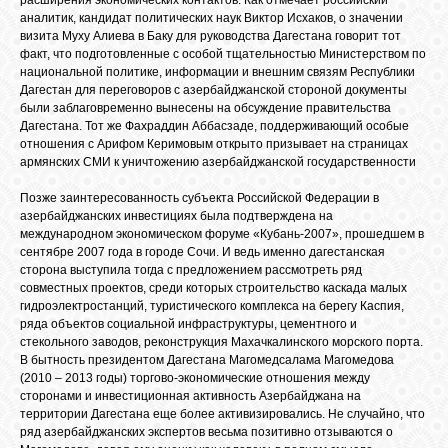
аналитик, кандидат политических наук Виктор Исхаков, о значении
визита Муху Алиева в Баку для руководства Дагестана говорит тот
факт, что подготовленные с особой тщательностью Министерством по
национальной политике, информации и внешним связям Республики
Дагестан для переговоров с азербайджанской стороной документы
были заблаговременно вынесены на обсуждение правительства
Дагестана. Тот же Фахраддин Аббасзаде, поддерживающий особые
отношения с Арифом Керимовым открыто призывает на страницах
армянских СМИ к уничтожению азербайджанской государственности
Позже заинтересованность субъекта Российской Федерации в
азербайджанских инвестициях была подтверждена на
международном экономическом форуме «Кубань-2007», прошедшем в
сентябре 2007 года в городе Сочи. И ведь именно дагестанская
сторона выступила тогда с предложением рассмотреть ряд
совместных проектов, среди которых строительство каскада малых
гидроэлектростанций, туристического комплекса на берегу Каспия,
ряда объектов социальной инфраструктуры, цементного и
стекольного заводов, реконструкция Махачкалинского морского порта.
В бытность президентом Дагестана Магомедсалама Магомедова
(2010 – 2013 годы) торгово-экономические отношения между
сторонами и инвестиционная активность Азербайджана на
территории Дагестана еще более активизировались. Не случайно, что
ряд азербайджанских экспертов весьма позитивно отзываются о