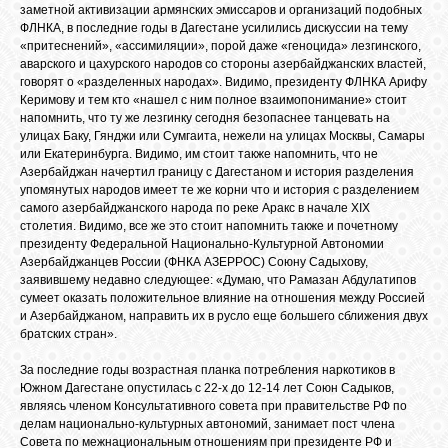
заметной активизации армянских эмиссаров и организаций подобных
ФЛНКА, в последние годы в Дагестане усилились дискуссии на тему
«притеснений», «ассимиляции», порой даже «геноцида» лезгинского,
аварского и цахурского народов со стороны азербайджанских властей,
говорят о «разделенных народах». Видимо, президенту ФЛНКА Арифу
Керимову и тем кто «нашел с ним полное взаимопонимание» стоит
напомнить, что ту же лезгинку сегодня безопаснее танцевать на
улицах Баку, Гянджи или Сумгаита, нежели на улицах Москвы, Самары
или Екатеринбурга. Видимо, им стоит также напомнить, что не
Азербайджан начертил границу с Дагестаном и история разделения
упомянутых народов имеет те же корни что и история с разделением
самого азербайджанского народа по реке Аракс в начале XIX
столетия. Видимо, все же это стоит напомнить также и почетному
президенту Федеральной Национально-Культурной Автономии
Азербайджанцев России (ФНКА АЗЕРРОС) Союну Садыхову,
заявившему недавно следующее: «Думаю, что Рамазан Абдулатипов
сумеет оказать положительное влияние на отношения между Россией
и Азербайджаном, направить их в русло еще большего сближения двух
братских стран».
За последние годы возрастная планка потребления наркотиков в
Южном Дагестане опустилась с 22-х до 12-14 лет Союн Садыков,
являясь членом Консультативного совета при правительстве РФ по
делам национально-культурных автономий, занимает пост члена
Совета по межнациональным отношениям при президенте РФ и