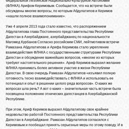
Федеральной Лезгинской Национально-Культурной Автономии
БИБЛИОТЕКА
(ФЛНКА) Арифом Керимовым. Сообщается, что на встрече были
обсуждены многие вопросы, по которым Абдулатипов и Керимов
«нашли полное взаимопонимание».
ФОРУМ
Уже 4 апреля 2013 года стало известно, что распоряжением
Абдулатипова глава Постоянного представительства Республики
Дагестан в Азербайджане, азербайджанец по национальности
ГОСТЕВАЯ
Магомед Курбанов Согласно российским СМИ, лейтмотивом встречи
Рамазана Абдулатипова и Арифа Керимова стало укрепление
взаимодействия ФЛНКА с государственными структурами Республики
О САЙТЕ
Дагестан и обсуждение важнейших вопросов, «многие из которых
требуют настоятельного решения». Ариф Керимов выразил желание
ФЛНКА принимать более активное участие в жизни Республики
Дагестан. В свою очередь Рамазан Абдулатипов «изъявил полную
ФОТО
готовность тесно взаимодействовать с ФЛНКА и использовать ее
потенциал и опыт в решении целого ряда вопросов». О каких же
вопросах шла речь? А вот о каких – значительная часть встречи была
ВИДЕО
посвящена положению этнических дагестанцев в Азербайджанской
Республике.
При этом, Ариф Керимов выразил Абдулатипову свое крайнее
МУЗЫКА
недовольство работой Постоянного представительства Республики
Дагестан в Азербайджане. Рамазан Абдулатипов согласился с
Керимовым и пообещал принять серьезные меры по этому поводу. И в
САЙТЫ