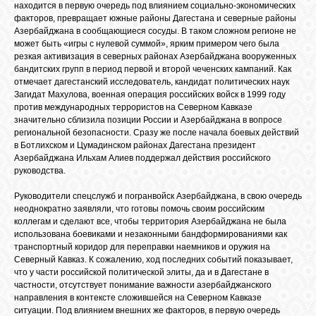
находится в первую очередь под влиянием социально-экономических
факторов, превращает южные районы Дагестана и северные районы
Азербайджана в сообщающиеся сосуды. В таком сложном регионе не
может быть «игры с нулевой суммой», ярким примером чего была
резкая активизация в северных районах Азербайджана вооруженных
бандитских групп в период первой и второй чеченских кампаний. Как
отмечает дагестанский исследователь, кандидат политических наук
Загидат Махулова, военная операция российских войск в 1999 году
против международных террористов на Северном Кавказе
значительно сблизила позиции России и Азербайджана в вопросе
региональной безопасности. Сразу же после начала боевых действий
в Ботлихском и Цумадинском районах Дагестана президент
Азербайджана Ильхам Алиев поддержал действия российского
руководства.
Руководители спецслужб и погранвойск Азербайджана, в свою очередь
неоднократно заявляли, что готовы помочь своим российским
коллегам и сделают все, чтобы территория Азербайджана не была
использована боевиками и незаконными бандформированиями как
транспортный коридор для переправки наемников и оружия на
Северный Кавказ. К сожалению, ход последних событий показывает,
что у части российской политической элиты, да и в Дагестане в
частности, отсутствует понимание важности азербайджанского
направления в контексте сложившейся на Северном Кавказе
ситуации. Под влиянием внешних же факторов, в первую очередь