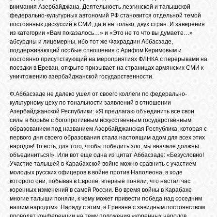
внимания Азербайджана. Деятельность лезгинской и талышской
федерально-культурных автономий РФ становится отдельной темой
постоянных дискуссий в СМИ, да и не только, двух стран. И заверения
из категории «Вам показалось…» и «Это не то что вы думаете…»
абсурдны и лицемерны, ибо тот же Фахраддин Аббасзаде,
поддерживающий особые отношения с Арифом Керимовым и
постоянно присутствующий на мероприятиях ФЛНКА с перерывами на
поездки в Ереван, открыто призывает на страницах армянских СМИ к
уничтожению азербайджанской государственности.
Ф.Аббасзаде не далеко ушел от своего коллеги по федерально-
культурному цеху по тональности заявлений в отношении
Азербайджанской Республики: «Я предлагаю объединить все свои
силы в борьбе с богопротивным искусственным государственным
образованием под названием Азербайджанская Республика, которая с
первого дня своего образования стала настоящим адом для всех этих
народов! То есть, для того, чтобы победить зло, мы вначале должны
объединиться!». Или вот еще одна из цитат Аббасзаде: «Безусловно!
Участие талышей в Карабахской войне можно сравнить с участием
молодых русских офицеров в войне против Наполеона, в ходе
которого они, побывав в Европе, впервые поняли, что настал час
коренных изменений в самой России. Во время войны в Карабахе
многие талыши поняли, к чему может привести победа над соседним
нашим народом». Наряду с этим, в Ереване с завидным постоянством
проводят конференции на тему положения «коренных народов