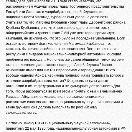
самом деле, уже 4 апреля 2013 года стало известно, что
распоряжением Абдулатипова глава Постоянного представительства
Республики Дагестан в Азербайджане, азербайджанец по
национальности Магомед Курбанов был уволен с должности.
ОБЪЯВЛЕНИЯ
Учитывая то, что Магомед Курбанов - брат главы Дербентского района
Курбана Курбанова, и то, что против последнего в некоторых
общероссийских и дагестанских СМИ уже некоторое время идет
ВОПРОСЫ /
кампания, не исключено, что это было не последнее увольнение. Если
ОТВЕТЫ
оставить в сторону факт увольнения Магомеда Курбанова, то,
казалось бы, ничего особенного не произошло. Встретился глава
республики с лидером национально-культурной автономии, обсудил
проблемы его народа… Но почему же самой обширной темой встречи
КОНТАКТЫ
стало положение дагестанских народов Азербайджана? Какое
отношение имеет ФЛНКА РФ к проблемам Азербайджана? И кто
вообще наделил Арифа Керимова полномочиями поднимать вопросы
ВХОД
от имени азербайджанских лезгин? Федерально-культурные
автономии и их не федеральная и не культурная деятельность Для
того, чтобы разобраться во всем этом и понять, с кем и в чем именно
Рамазан Абдулатипов «нашел полное взаимопонимание»,
рассмотрим сначала что такое национально-культурная автономия и
RSS
какие функции она должна выполнять по российскому
законодательству.
VK
Согласно Закону РФ «О национально-культурной автономии»,
принятому 22 мая 1996 года, национально-культурная автономия в РФ