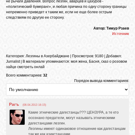
не рычаги давления. Вопрос лезгин, аварцев и цахуров -
«политический бумеранг», и любая причина по одну сторону границы
непременно приведет к таким же, если не еще более острым
следствиям по другую ее сторону.
Автор: Тимур Рзаев
Источник
Категория
:
Лезгины в Азербайджане
|
Просмотров
: 9180 |
Добавил
:
Jurnalist
|
В материале упоминаются
:
моя жена
,
Басня
,
сказ о розовом
зайце смотреть онлай
Всего комментариев:
32
Порядок вывода комментариев:
Рагъ
(08.04.2013 16:15)
Какие этнические дагестанцы??? ЦЕНЗУРА, а те кто
осознано предатели, могут называть этническими
дагестанцами лезгин.
Лезгины имеют одинаковое отношение как дагестанцам
так же как азикстанцами.