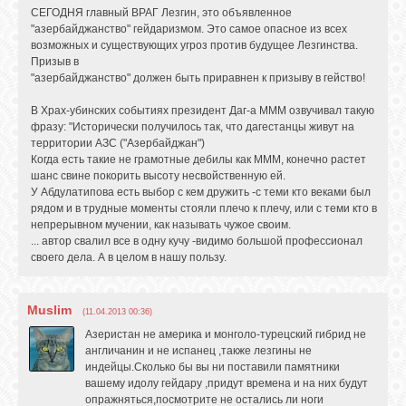
СЕГОДНЯ главный ВРАГ Лезгин, это объявленное
"азербайджанство" гейдаризмом. Это самое опасное из всех
возможных и существующих угроз против будущее Лезгинства.
Призыв в
"азербайджанство" должен быть приравнен к призыву в гейство!
В Храх-убинских событиях президент Даг-а МММ озвучивал такую
фразу: "Исторически получилось так, что дагестанцы живут на
территории АЗС ("Азербайджан")
Когда есть такие не грамотные дебилы как МММ, конечно растет
шанс свине покорить высоту несвойственную ей.
У Абдулатипова есть выбор с кем дружить -с теми кто веками был
рядом и в трудные моменты стояли плечо к плечу, или с теми кто в
непрерывном мучении, как называть чужое своим.
... автор свалил все в одну кучу -видимо большой профессионал
своего дела. А в целом в нашу пользу.
Muslim
(11.04.2013 00:36)
Азеристан не америка и монголо-турецский гибрид не
англичанин и не испанец ,также лезгины не
индейцы.Сколько бы вы ни поставили памятники
вашему идолу гейдару ,придут времена и на них будут
опражняться,посмотрите не остались ли ноги