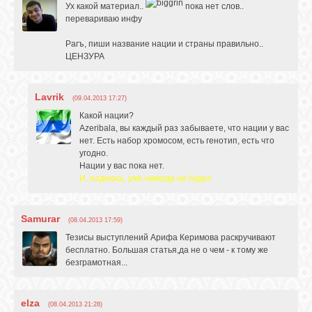
Ух какой материал..
пока нет слов..
перевариваю инфу
Рагъ, пиши название нации и страны правильно..
ЦЕНЗУРА
Lavrik
(09.04.2013 17:27)
Какой нации?
Azeribala, вы каждый раз забываете, что нации у вас
нет. Есть набор хромосом, есть генотип, есть что
угодно.
Нации у вас пока нет.
И, надеюсь, уже никогда не будет.
Samurar
(08.04.2013 17:59)
Тезисы выступлений Арифа Керимова раскручивают
бесплатно. Большая статья,да не о чем - к тому же
безграмотная...
elza
(08.04.2013 21:28)