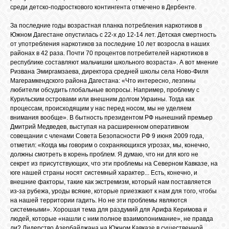
среди детско-подросткового контингента отмечено в Дербенте.
За последние годы возрастная планка потребления наркотиков в
Южном Дагестане опустилась с 22-х до 12-14 лет. Детская смертность
от употребления наркотиков за последние 10 лет возросла в наших
районах в 42 раза. Почти 70 процентов потребителей наркотиков в
республике составляют мальчишки школьного возраста». А вот мнение
Ризвана Эмиргамзаева, директора средней школы села Ново-Филя
Магерамкендского района Дагестана: «Что интересно, лезгины
любители обсудить глобальные вопросы. Например, проблему с
Курильским островами или внешним долгом Украины. Тогда как
процессам, происходящим у нас перед носом, мы не уделяем
внимания вообще». В бытность президентом РФ нынешний премьер
Дмитрий Медведев, выступая на расширенном оперативном
совещании с членами Совета Безопасности РФ 9 июня 2009 года,
отметил: «Когда мы говорим о сохраняющихся угрозах, мы, конечно,
должны смотреть в корень проблем. Я думаю, что ни для кого не
секрет из присутствующих, что эти проблемы на Северном Кавказе, на
юге нашей страны носят системный характер... Есть, конечно, и
внешние факторы, такие как экстремизм, который нам поставляется
из-за рубежа, уроды всякие, которые приезжают к нам для того, чтобы
на нашей территории гадить. Но не эти проблемы являются
системными». Хорошая тема для раздумий для Арифа Керимова и
людей, которые «нашли с ним полное взаимопонимание», не правда
ли? Лидерство Азербайджана на Южном Кавказе в существенной