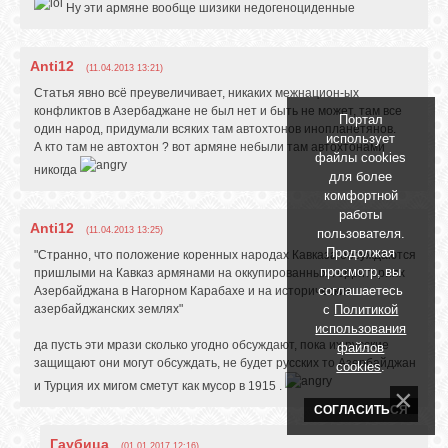
Ну эти армяне вообще шизики недогеноциденные
Anti12
(11.04.2013 13:21)
Статья явно всё преувеличивает, никаких межнацион-ых
конфликтов в Азербаджане не был нет и быть не может, там все
Портал
один народ, придумали всяких там автохтонов инопланетянов.
использует
А кто там не автохтон ? вот армяне небыли там автохтонами
файлы cookies
никогда
для более
комфортной
работы
Anti12
(11.04.2013 13:25)
пользователя.
Продолжая
"Странно, что положение коренных народах Кавказа обсуждаются
просмотр, вы
пришлыми на Кавказ армянами на оккупированных территориях
соглашаетесь
Азербайджана в Нагорном Карабахе и на исторических
азербайджанских землях"
с
Политикой
использования
да пусть эти мрази сколько угодно обсуждают, пока их русские
файлов
защищают они могут обсуждать, не будет русских то Азербайджан
cookies
.
и Турция их мигом сметут как мусор в 1915 .
СОГЛАСИТЬСЯ
Гаубица
(01.01.2017 12:16)