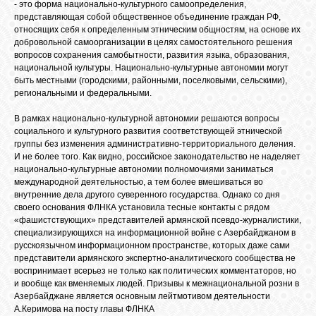
- это форма национально-культурного самоопределения,
представляющая собой общественное объединение граждан РФ,
GOOGLE+
относящих себя к определенным этническим общностям, на основе их
добровольной самоорганизации в целях самостоятельного решения
вопросов сохранения самобытности, развития языка, образования,
TWITTER
национальной культуры. Национально-культурные автономии могут
быть местными (городскими, районными, поселковыми, сельскими),
региональными и федеральными.
FACEBOOK
В рамках национально-культурной автономии решаются вопросы
социального и культурного развития соответствующей этнической
группы без изменения административно-территориального деления.
И не более того. Как видно, российское законодательство не наделяет
национально-культурные автономии полномочиями заниматься
международной деятельностью, а тем более вмешиваться во
внутренние дела другого суверенного государства. Однако со дня
своего основания ФЛНКА установила тесные контакты с рядом
«фашистствующих» представителей армянской псевдо-журналистики,
специализирующихся на информационной войне с Азербайджаном в
русскоязычном информационном пространстве, которых даже сами
представители армянского экспертно-аналитического сообщества не
воспринимает всерьез не только как политических комментаторов, но
и вообще как вменяемых людей. Призывы к межнациональной розни в
Азербайджане является основным лейтмотивом деятельности
А.Керимова на посту главы ФЛНКА