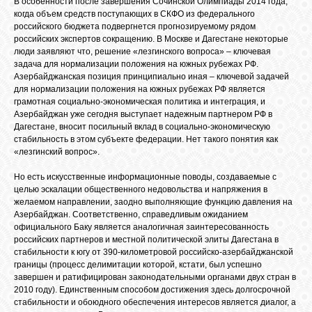
В особенности после завершения Сочинской Олимпиады 2014 года,
когда объем средств поступающих в СКФО из федерального
российского бюджета подвергнется прогнозируемому рядом
российских экспертов сокращению. В Москве и Дагестане некоторые
люди заявляют что, решение «лезгинского вопроса» – ключевая
задача для нормализации положения на южных рубежах РФ.
Азербайджанская позиция принципиально иная – ключевой задачей
для нормализации положения на южных рубежах РФ является
грамотная социально-экономическая политика и интеграция, и
Азербайджан уже сегодня выступает надежным партнером РФ в
Дагестане, вносит посильный вклад в социально-экономическую
стабильность в этом субъекте федерации. Нет такого понятия как
«лезгинский вопрос».
Но есть искусственные информационные поводы, создаваемые с
целью эскалации общественного недовольства и напряжения в
желаемом направлении, заодно выполняющие функцию давления на
Азербайджан. Соответственно, справедливым ожиданием
официального Баку является аналогичная заинтересованность
российских партнеров и местной политической элиты Дагестана в
стабильности к югу от 390-километровой российско-азербайджанской
границы (процесс делимитации которой, кстати, был успешно
завершен и ратифицирован законодательными органами двух стран в
2010 году). Единственным способом достижения здесь долгосрочной
стабильности и обоюдного обеспечения интересов является диалог, а