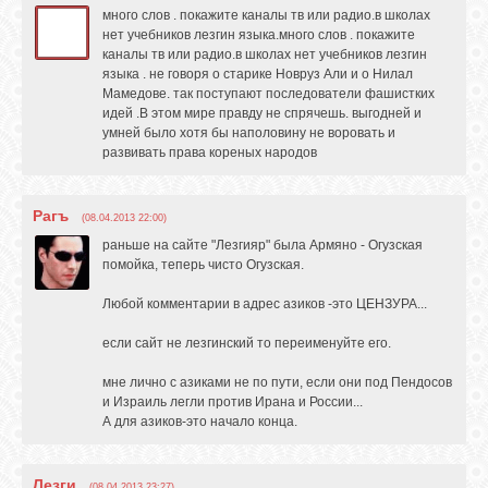
много слов . покажите каналы тв или радио.в школах
нет учебников лезгин языка.много слов . покажите
каналы тв или радио.в школах нет учебников лезгин
языка . не говоря о старике Новруз Али и о Нилал
Мамедове. так поступают последователи фашистких
идей .В этом мире правду не спрячешь. выгодней и
умней было хотя бы наполовину не воровать и
развивать права кореных народов
Рагъ
(08.04.2013 22:00)
раньше на сайте "Лезгияр" была Армяно - Огузская
помойка, теперь чисто Огузская.
Любой комментарии в адрес азиков -это ЦЕНЗУРА...
если сайт не лезгинский то переименуйте его.
мне лично с азиками не по пути, если они под Пендосов
и Израиль легли против Ирана и России...
А для азиков-это начало конца.
Лезги
(08.04.2013 23:27)