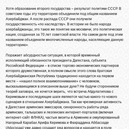
Хотя образование второго государства – результат политики СССР. В
советские годы эту территорию объединили под общим названием
Азербайджан. А после распада СССР они получили
государственность «по наследству». В истории не было народа
азербайджанцы, это такое же понятие как москвичи, это политическая
нация, созданная за 70 лет советской власти. На самом деле под этим
названием объединили многочисленные народы, населяющие данную
территорию».
Поражает абсурдностью ситуация, в которой временный
исполняющий обязанности президента Дагестана, субъекта
Российской Федерации – в списке торгово-экономических партнеров
которого дружественная, в полном смысле этого слова братская
Азербайджанская Республика традиционно находится на первом
месте – «нашел полное взаимопонимание» с человеком,
высказывающимся в описанном выше духе? Не будучи сторонником
теорий заговора, не хочется верить, что встреча Абдулатипова с
Керимовым и последующие шаги являются частью какого-то нового
сценария в отношении Азербайджана. Так как чрезмерная активность
в Дагестане армянских эмиссаров, синхронность работы ряда
армянских, талышских и лезгинских интернет-порталов (включая
интернет-сайт ФЛНКА), частые визиты в Армению и оккупированный
Нагорный Карабах Арифа Керимова и Фахраддина Аббасзаде
(Абосзода) уже давно создают ряд вопросов и находятся в поле