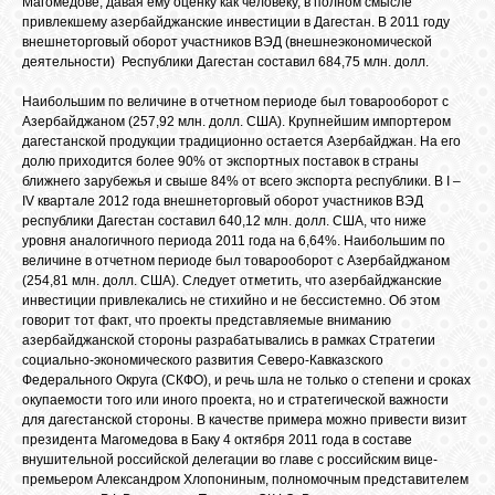
Магомедове, давая ему оценку как человеку, в полном смысле
привлекшему азербайджанские инвестиции в Дагестан. В 2011 году
внешнеторговый оборот участников ВЭД (внешнеэкономической
деятельности) Республики Дагестан составил 684,75 млн. долл.
Наибольшим по величине в отчетном периоде был товарооборот с
Азербайджаном (257,92 млн. долл. США). Крупнейшим импортером
дагестанской продукции традиционно остается Азербайджан. На его
долю приходится более 90% от экспортных поставок в страны
ближнего зарубежья и свыше 84% от всего экспорта республики. В I –
IV квартале 2012 года внешнеторговый оборот участников ВЭД
республики Дагестан составил 640,12 млн. долл. США, что ниже
уровня аналогичного периода 2011 года на 6,64%. Наибольшим по
величине в отчетном периоде был товарооборот с Азербайджаном
(254,81 млн. долл. США). Следует отметить, что азербайджанские
инвестиции привлекались не стихийно и не бессистемно. Об этом
говорит тот факт, что проекты представляемые вниманию
азербайджанской стороны разрабатывались в рамках Стратегии
социально-экономического развития Северо-Кавказского
Федерального Округа (СКФО), и речь шла не только о степени и сроках
окупаемости того или иного проекта, но и стратегической важности
для дагестанской стороны. В качестве примера можно привести визит
президента Магомедова в Баку 4 октября 2011 года в составе
внушительной российской делегации во главе с российским вице-
премьером Александром Хлопониным, полномочным представителем