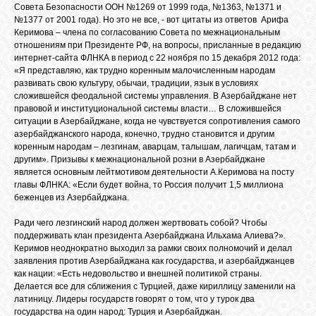
Совета Безопасности ООН №1269 от 1999 года, №1363, №1371 и
№1377 от 2001 года). Но это не все, - вот цитаты из ответов Арифа
Керимова – члена по согласованию Совета по межнациональным
отношениям при Президенте РФ, на вопросы, присланные в редакцию
интернет-сайта ФЛНКА в период с 22 ноября по 15 декабря 2012 года:
«Я представляю, как трудно коренным малочисленным народам
развивать свою культуру, обычаи, традиции, язык в условиях
сложившейся феодальной системы управления. В Азербайджане нет
правовой и институциональной системы власти… В сложившейся
ситуации в Азербайджане, когда не чувствуется сопротивления самого
азербайджанского народа, конечно, трудно становится и другим
коренным народам – лезгинам, аварцам, талышам, лагичцам, татам и
другим». Призывы к межнациональной розни в Азербайджане
является основным лейтмотивом деятельности А.Керимова на посту
главы ФЛНКА: «Если будет война, то Россия получит 1,5 миллиона
беженцев из Азербайджана.
Ради чего лезгинский народ должен жертвовать собой? Чтобы
поддерживать клан президента Азербайджана Ильхама Алиева?».
Керимов неоднократно выходил за рамки своих полномочий и делал
заявления против Азербайджана как государства, и азербайджанцев
как нации: «Есть недовольство и внешней политикой страны.
Делается все для сближения с Турцией, даже кириллицу заменили на
латиницу. Лидеры государств говорят о том, что у турок два
государства на один народ: Турция и Азербайджан.