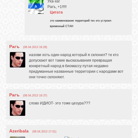
Уха-ха!
Рагъ, +1!!!!!
Цитата
это наименование территорий тех кто устроил
временный СТАН
Рагъ
(08.04.2013 16:28)
назови хоть один народ который я склонил? те кто
допускают вот такие высказывания превращая
конкретный народ в биомассу путая недавно
придуманные названные территории с народами вот
они точно склоняют.
Рагъ
(08.04.2013 16:37)
слово ИДИОТ- это тоже цезура???
Azeribala
(08.04.2013 17:01)