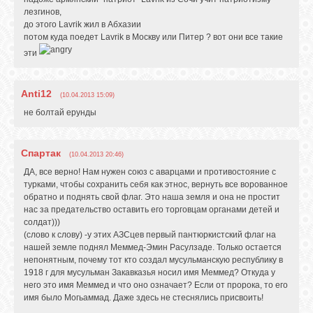
лезгинов,
до этого Lavrik жил в Абхазии
потом куда поедет Lavrik в Москву или Питер ? вот они все такие
эти
Anti12
(10.04.2013 15:09)
не болтай ерунды
Спартак
(10.04.2013 20:46)
ДА, все верно! Нам нужен союз с аварцами и противостояние с
турками, чтобы сохранить себя как этнос, вернуть все ворованное
обратно и поднять свой флаг. Это наша земля и она не простит
нас за предательство оставить его торговцам органами детей и
солдат)))
(слово к слову) -у этих АЗСцев первый пантюркистский флаг на
нашей земле поднял Меммед-Эмин Расулзаде. Только остается
непонятным, почему тот кто создал мусульманскую республику в
1918 г для мусульман Закавказья носил имя Меммед? Откуда у
него это имя Меммед и что оно означает? Если от пророка, то его
имя было Могьаммад. Даже здесь не стеснялись присвоить!