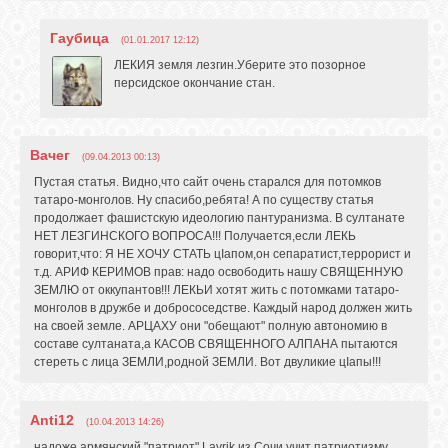
Гаубица
(01.01.2017 12:12)
ЛЕКИЯ земля лезгин.Уберите это позорное
персидское окончание стан.
Вачег
(09.04.2013 00:13)
Пустая статья. Видно,что сайт очень старался для потомков
татаро-монголов. Ну спасибо,ребята! А по существу статья
продолжает фашистскую идеологию пантуранизма. В султанате
НЕТ ЛЕЗГИНСКОГО ВОПРОСА!!! Получается,если ЛЕКЬ
говорит,что: Я НЕ ХОЧУ СТАТЬ цIапом,он сепаратист,террорист и
т.д. АРИФ КЕРИМОВ прав: надо освободить нашу СВЯЩЕННУЮ
ЗЕМЛЮ от оккупантов!!! ЛЕКЬИ хотят жить с потомками татаро-
монголов в дружбе и добрососедстве. Каждый народ должен жить
на своей земле. АРЦАХУ они "обещают" полную автономию в
составе султаната,а КАСОВ СВЯЩЕННОГО АЛПАНА пытаются
стереть с лица ЗЕМЛИ,родной ЗЕМЛИ. Вот двуликие цIапы!!!
Anti12
(10.04.2013 14:26)
надоже армянский "патриот" Lavrik из Сочи учит патриотизму