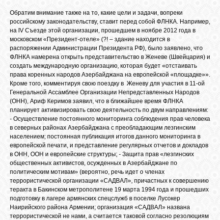
Обратим внимание также на то, какие цели и задачи, вопреки
российскому законодательству, ставит перед собой ФЛНКА. Например,
на IV Съезде этой организации, прошедшем в ноябре 2012 года в
московском «Президент-отеле» (?! – здание находится в
распоряжении Администрации Президента РФ), было заявлено, что
ФЛНКА намерена открыть представительство в Женеве (Швейцария) и
создать международную организацию, которая будет «отстаивать
права коренных народов Азербайджана на европейской «площадке»».
Кроме того, комментируя свою поездку в Женеву для участия в 11-ой
Генеральной Ассамблее Организации Непредставленных Народов
(ОНН), Ариф Керимов заявил, что в ближайшее время ФЛНКА
планирует активизировать свою деятельность по двум направлениям:
- Осуществление постоянного мониторинга соблюдения прав человека
в северных районах Азербайджана с преобладающим лезгинским
населением; постоянная публикация итогов данного мониторинга в
европейской печати, и представление регулярных отчетов и докладов
в ОНН, ООН и европейские структуры; - Защита прав «лезгинских
общественных активистов, осужденных в Азербайджане по
политическим мотивам» (вероятно, речь идет о членах
террористической организации «САДВАЛ», причастных к совершению
теракта в Бакинском метрополитене 19 марта 1994 года и прошедших
подготовку в лагере армянских спецслужб в поселке Лусокер
Наирийского района Армении; организация «САДВАЛ» названа
террористической не нами, а считается таковой согласно резолюциям