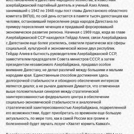
азербайджанский партийный деятель и ученый Азиз Алиев,
занимавший с 1942 по 1948 годы пост главы Дагестанского областного
комитета ВКП(б), по сей день остается в памяти тысяч дагестанцев как
человек, остановивший переселение ряда народов Дагестана по
примеру переселения чеченцев и придавший форсировавший
экономическое развитие региона. Начиная с 1969 года, когда во главе
Азербайджанской ССР находился Гейдар Алиев, связи Азербайджана
с Дагестаном еще более усилились, охватили практически все сферы
социальной, культурной и экономической жизни двух республик.
Гейдар Алиев в бытность руководителем Азербайджанской ССР,
заместителем председателя Совета министров СССР, а затем
президентом независимого Азербайджана, придавал особое
внимание Дагестану, не делал различий между большими и малыми
народами края. Единственным способом достижения здесь
долгосрочной стабильности и обоюдного обеспечения интересов
является диалог, а не рычаги давления Думается, что отмеченная
выше положительная синергия между стратегической
заинтересованностью федерального центра в обеспечении
социально-экономической стабильности и аналогичной
стратегической заинтересованностью Азербайджана, подкрепленной
его возможностями, будет приобретать со временем еще большую
актуальность, по мере того, как в самой России все громче и
болезненней будет звучать лозунг «Хватит кормить Кавказ!».