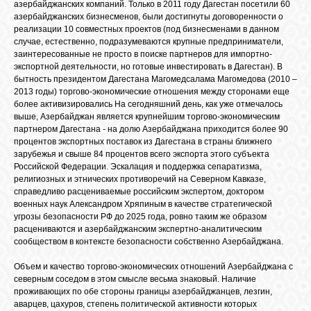
азербайджанских компаний. Только в 2011 году Дагестан посетили 60
азербайджанских бизнесменов, были достигнуты договоренности о
реализации 10 совместных проектов (под бизнесменами в данном
случае, естественно, подразумеваются крупные предприниматели,
заинтересованные не просто в поиске партнеров для импортно-
экспортной деятельности, но готовые инвестировать в Дагестан). В
бытность президентом Дагестана Магомедсалама Магомедова (2010 –
2013 годы) торгово-экономические отношения между сторонами еще
более активизировались На сегодняшний день, как уже отмечалось
выше, Азербайджан является крупнейшим торгово-экономическим
партнером Дагестана - на долю Азербайджана приходится более 90
процентов экспортных поставок из Дагестана в страны ближнего
зарубежья и свыше 84 процентов всего экспорта этого субъекта
Российской Федерации. Эскалация и поддержка сепаратизма,
религиозных и этнических противоречий на Северном Кавказе,
справедливо расцениваемые российским экспертом, доктором
военных наук Александром Хряпиным в качестве стратегической
угрозы безопасности РФ до 2025 года, ровно таким же образом
расцениваются и азербайджанским экспертно-аналитическим
сообществом в контексте безопасности собственно Азербайджана.
Объем и качество торгово-экономических отношений Азербайджана с
северным соседом в этом смысле весьма знаковый. Наличие
проживающих по обе стороны границы азербайджанцев, лезгин,
аварцев, цахуров, степень политической активности которых