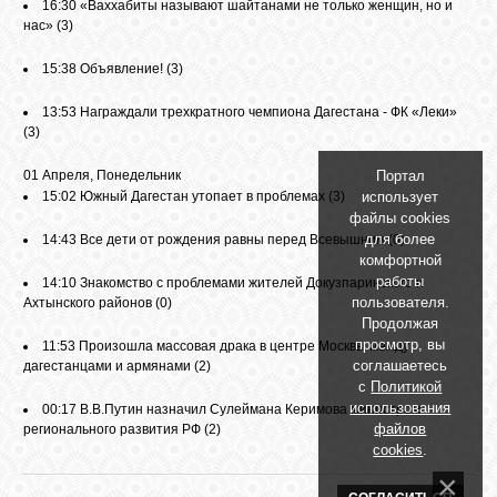
16:30
«Ваххабиты называют шайтанами не только женщин, но и
нас»
(3)
15:38
Объявление!
(3)
13:53
Награждали трехкратного чемпиона Дагестана - ФК «Леки»
(3)
Портал
01 Апреля, Понедельник
использует
15:02
Южный Дагестан утопает в проблемах
(3)
файлы cookies
для более
14:43
Все дети от рождения равны перед Всевышним
(0)
комфортной
работы
14:10
Знакомство с проблемами жителей Докузпаринского и
пользователя.
Ахтынского районов
(0)
Продолжая
просмотр, вы
11:53
Произошла массовая драка в центре Москвы между
соглашаетесь
дагестанцами и армянами
(2)
с
Политикой
использования
00:17
В.В.Путин назначил Сулеймана Керимова министром
файлов
регионального развития РФ
(2)
cookies
.