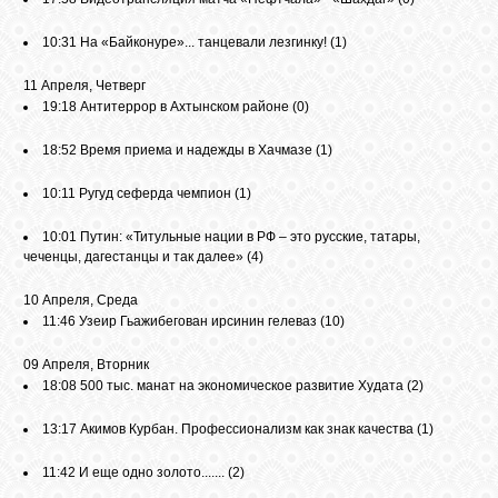
10:31
На «Байконуре»... танцевали лезгинку!
(1)
11 Апреля, Четверг
19:18
Антитеррор в Ахтынском районе
(0)
18:52
Время приема и надежды в Хачмазе
(1)
10:11
Ругуд сеферда чемпион
(1)
10:01
Путин: «Титульные нации в РФ – это русские, татары,
чеченцы, дагестанцы и так далее»
(4)
10 Апреля, Среда
11:46
Узеир Гьажибегован ирсинин гелеваз
(10)
09 Апреля, Вторник
18:08
500 тыс. манат на экономическое развитие Худата
(2)
13:17
Акимов Курбан. Профессионализм как знак качества
(1)
11:42
И еще одно золото.......
(2)