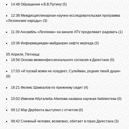
14:48
Обращение к В.В.Путину
(5)
12:38
Междисциплинарная научно-исследовательская программа
«Лезгинские народы»
(3)
11:39
Ансамбль «Лезгинка» на канале ATV продолжает радовать
(1)
10:36
Информациядин майданрин сифте жергеда
(3)
05 Апреля, Пятница
18:56
Основа межконфессионального согласия в Дагестане
(0)
17:03
«И пускай вовек не оскудеет, Сулейман, родник твоей души»
(8)
16:21
Феликс Шамхалов по прежнему сидит
(4)
10:02
Именем Абуталиба Абилова названа научная библиотека
(0)
09:12
Мэр Дербента выступил с отчетом
(0)
08:42
Снежный человек, возможно, обитает в горах Дагестана
(3)