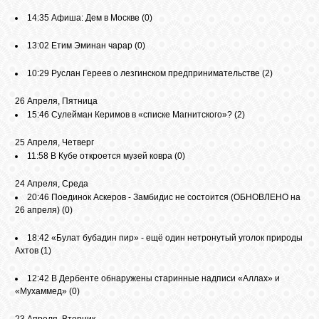
14:35
Афиша: Дем в Москве
(0)
ОБЪЯВЛЕНИЯ
13:02
Етим Эминан чарар
(0)
10:29
Руслан Гереев о лезгинском предпринимательстве
(2)
ВОПРОСЫ /
ОТВЕТЫ
26 Апреля, Пятница
15:46
Сулейман Керимов в «списке Магнитского»?
(2)
25 Апреля, Четверг
КОНТАКТЫ
11:58
В Кубе откроется музей ковра
(0)
24 Апреля, Среда
ВХОД
20:46
Поединок Аскеров - Замбидис не состоится (ОБНОВЛЕНО на
26 апреля)
(0)
18:42
«Булат бубадин пир» - ещё один нетронутый уголок природы
RSS
Ахтов
(1)
12:42
В Дербенте обнаружены старинные надписи «Аллах» и
«Мухаммед»
(0)
VK