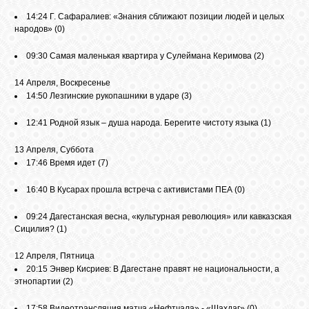
14:24
Г. Сафаралиев: «Знания сближают позиции людей и целых
народов»
(0)
09:30
Самая маленькая квартира у Сулеймана Керимова
(2)
14 Апреля, Воскресенье
14:50
Лезгинские рукопашники в ударе
(3)
12:41
Родной язык – душа народа. Берегите чистоту языка
(1)
13 Апреля, Суббота
17:46
Время идет
(7)
16:40
В Кусарах прошла встреча с активистами ПЕА
(0)
09:24
Дагестанская весна, «культурная революция» или кавказская
Сицилия?
(1)
12 Апреля, Пятница
20:15
Энвер Кисриев: В Дагестане правят не национальности, а
этнопартии
(2)
17:58
Видеотрансляция матча «Нефтчала» - «Шахдаг»
(0)