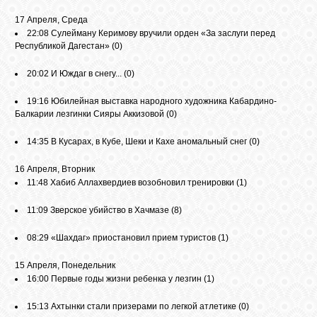
17 Апреля, Среда
22:08
Сулейману Керимову вручили орден «За заслуги перед
Республикой Дагестан»
(0)
20:02
И Юждаг в снегу...
(0)
19:16
Юбилейная выставка народного художника Кабардино-
Балкарии лезгинки Сияры Аккизовой
(0)
14:35
В Кусарах, в Кубе, Шеки и Кахе аномальный снег
(0)
16 Апреля, Вторник
11:48
Хабиб Аллахвердиев возобновил тренировки
(1)
11:09
Зверское убийство в Хачмазе
(8)
08:29
«Шахдаг» приостановил прием туристов
(1)
15 Апреля, Понедельник
16:00
Первые годы жизни ребенка у лезгин
(1)
15:13
Ахтынки стали призерами по легкой атлетике
(0)