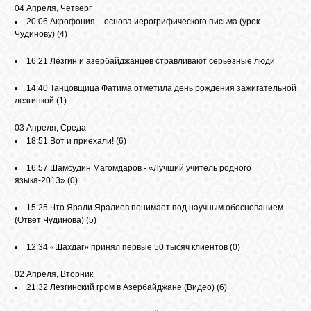
04 Апреля, Четверг
20:06
Акрофония – основа иерогрифического письма (урок
Чудинову)
(4)
16:21
Лезгин и азербайджанцев стравливают серьезные люди
14:40
Танцовщица Фатима отметила день рождения зажигательной
лезгинкой
(1)
03 Апреля, Среда
18:51
Вот и приехали!
(6)
16:57
Шамсудин Магомдаров - «Лучший учитель родного
языка-2013»
(0)
15:25
Что Ярали Яралиев понимает под научным обоснованием
(Ответ Чудинова)
(5)
12:34
«Шахдаг» принял первые 50 тысяч клиентов
(0)
02 Апреля, Вторник
21:32
Лезгинский гром в Азербайджане (Видео)
(6)