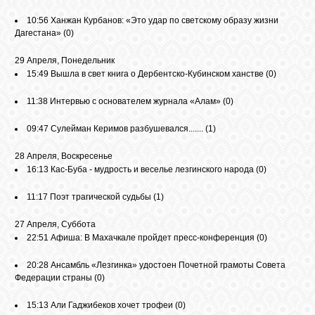
БИБЛИОТЕКА
10:56
Ханжан Курбанов: «Это удар по светскому образу жизни
Дагестана»
(0)
ФОРУМ
29 Апреля, Понедельник
15:49
Вышла в свет книга о Дербентско-Кубинском ханстве
(0)
ГОСТЕВАЯ
11:38
Интервью с основателем журнала «Алам»
(0)
09:47
Сулейман Керимов разбушевался.......
(1)
О САЙТЕ
28 Апреля, Воскресенье
16:13
Кас-Буба - мудрость и веселье лезгинского народа
(0)
ФОТО
11:17
Поэт трагической судьбы
(1)
ВИДЕО
27 Апреля, Суббота
22:51
Афиша: В Махачкале пройдет пресс-конференция
(0)
20:28
Ансамбль «Лезгинка» удостоен Почетной грамоты Совета
МУЗЫКА
Федерации страны
(0)
15:13
Али Гаджибеков хочет трофеи
(0)
САЙТЫ