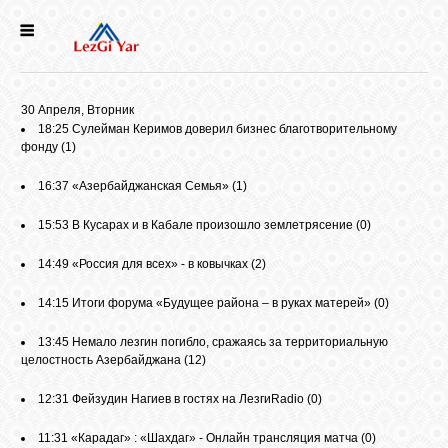
НОВОСТИ
30 Апреля, Вторник
СЕЛА
18:25
Сулейман Керимов доверил бизнес благотворительному
фонду
(1)
ИСТОРИЯ
16:37
«Азербайджанская Семья»
(1)
15:53
В Кусарах и в Кабале произошло землетрясение
(0)
КУЛЬТУРА
14:49
«Россия для всех» - в ковычках
(2)
14:15
Итоги форума «Будущее района – в руках матерей»
(0)
ГОЛОС
ЛЕЗГИН
13:45
Немало лезгин погибло, сражаясь за территориальную
целостность Азербайджана
(12)
НАРОДЫ
12:31
Фейзудин Нагиев в гостях на ЛезгиRadio
(0)
11:31
«Карадаг» : «Шахдаг» - Онлайн трансляция матча
(0)