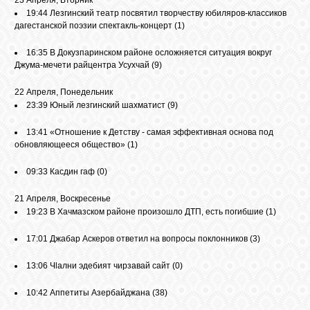
23 Апреля, Вторник
19:44
Лезгинский театр посвятил творчеству юбиляров-классиков
GOOGLE+
дагестанской поэзии спектакль-концерт
(1)
16:35
В Докузпаринском районе осложняется ситуация вокруг
TWITTER
Джума-мечети райцентра Усухчай
(9)
22 Апреля, Понедельник
FACEBOOK
23:39
Юный лезгинский шахматист
(9)
13:41
«Отношение к Детству - самая эффективная основа под
обновляющееся общество»
(1)
09:33
Касдин гаф
(0)
21 Апреля, Воскресенье
19:23
В Хачмазском районе произошло ДТП, есть погибшие
(1)
17:01
Джабар Аскеров ответил на вопросы поклонников
(3)
13:06
Чlални эдебият чирзавай сайт
(0)
10:42
Аппетиты Азербайджана
(38)