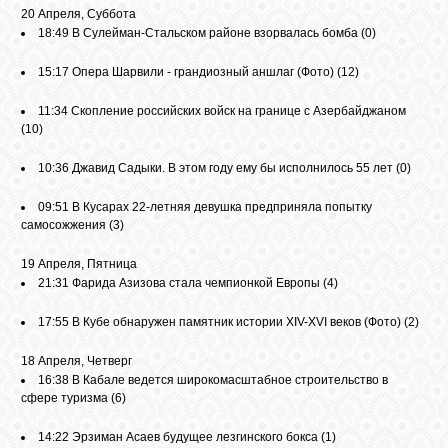
20 Апреля, Суббота
18:49
В Сулейман-Стальском районе взорвалась бомба
(0)
15:17
Опера Шарвили - грандиозный аншлаг (Фото)
(12)
11:34
Скопление российских войск на границе с Азербайджаном
(10)
10:36
Джавид Садыки. В этом году ему бы исполнилось 55 лет
(0)
09:51
В Кусарах 22-летняя девушка предприняла попытку
самосожжения
(3)
19 Апреля, Пятница
21:31
Фарида Азизова стала чемпионкой Европы
(4)
17:55
В Кубе обнаружен памятник истории XIV-XVI веков (Фото)
(2)
18 Апреля, Четверг
16:38
В Кабале ведется широкомасштабное строительство в
сфере туризма
(6)
14:22
Эрзиман Асаев будущее лезгинского бокса
(1)