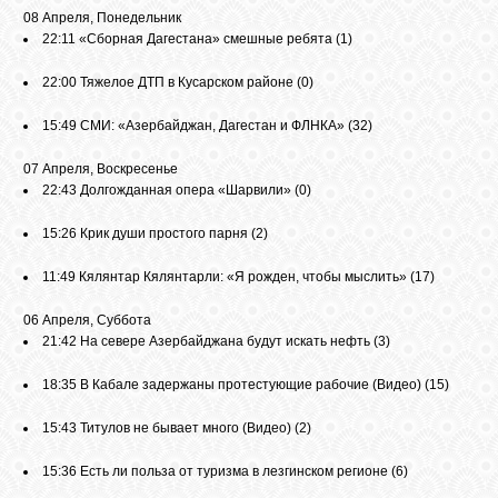
08 Апреля, Понедельник
22:11
«Сборная Дагестана» смешные ребята
(1)
22:00
Тяжелое ДТП в Кусарском районе
(0)
15:49
СМИ: «Азербайджан, Дагестан и ФЛНКА»
(32)
07 Апреля, Воскресенье
22:43
Долгожданная опера «Шарвили»
(0)
15:26
Крик души простого парня
(2)
11:49
Кялянтар Кялянтарли: «Я рожден, чтобы мыслить»
(17)
06 Апреля, Суббота
21:42
На севере Азербайджана будут искать нефть
(3)
18:35
В Кабале задержаны протестующие рабочие (Видео)
(15)
15:43
Титулов не бывает много (Видео)
(2)
15:36
Есть ли польза от туризма в лезгинском регионе
(6)