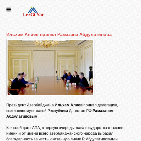
НОВОСТИ
Ильхам Алиев принял Рамазана Абдулатипова
СЕЛА
ИСТОРИЯ
КУЛЬТУРА
ГОЛОС
ЛЕЗГИН
Президент Азербайджана
Ильхам Алиев
принял делегацию,
возглавляемую главой Республики Дагестан РФ
Рамазаном
Абдулатиповым
.
НАРОДЫ
Как сообщает АПА, в первую очередь глава государства от своего
имени и от имени всего азербайджанского народа выразил
благодарность за честь, оказанную лично Р. Абдулатиповым и