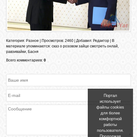
ОБЪЯВЛЕНИЯ
ВОПРОСЫ /
Категория
:
Разное
|
Просмотров
: 2460 |
Добавил
:
Редактор
|
В
ОТВЕТЫ
материале упоминаются
:
сказ о розовом зайце смотреть онлай
,
равзивайки
,
Басня
Всего комментариев:
0
КОНТАКТЫ
ВХОД
Портал
использует
RSS
файлы cookies
для более
комфортной
работы
VK
пользователя.
Продолжая