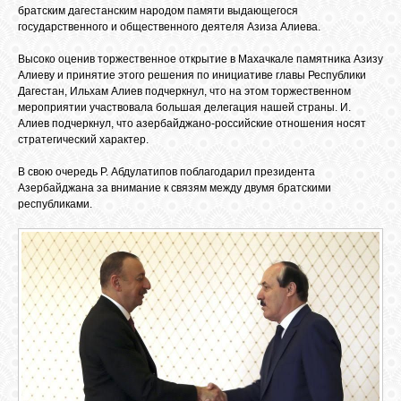
БИБЛИОТЕКА
братским дагестанским народом памяти выдающегося
государственного и общественного деятеля Азиза Алиева.
ФОРУМ
Высоко оценив торжественное открытие в Махачкале памятника Азизу
Алиеву и принятие этого решения по инициативе главы Республики
Дагестан, Ильхам Алиев подчеркнул, что на этом торжественном
мероприятии участвовала большая делегация нашей страны. И.
ГОСТЕВАЯ
Алиев подчеркнул, что азербайджано-российские отношения носят
стратегический характер.
О САЙТЕ
В свою очередь Р. Абдулатипов поблагодарил президента
Азербайджана за внимание к связям между двумя братскими
республиками.
ФОТО
ВИДЕО
МУЗЫКА
САЙТЫ