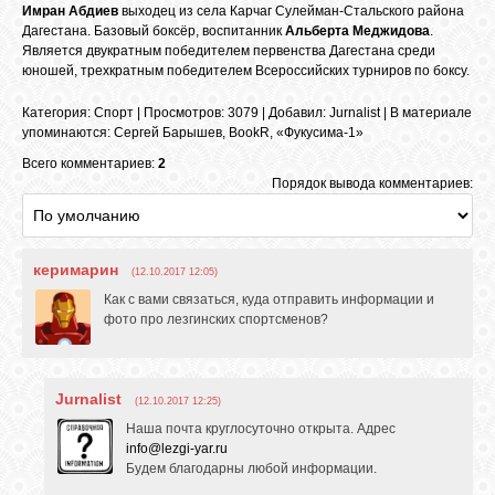
БИБЛИОТЕКА
Имран Абдиев
выходец из села Карчаг Сулейман-Стальского района
Дагестана. Базовый боксёр, воспитанник
Альберта Меджидова
.
Является двукратным победителем первенства Дагестана среди
юношей, трехкратным победителем Всероссийских турниров по боксу.
ФОРУМ
Категория
:
Спорт
|
Просмотров
: 3079 |
Добавил
:
Jurnalist
|
В материале
упоминаются
:
Сергей Барышев
,
BookR
,
«Фукусима-1»
ГОСТЕВАЯ
Всего комментариев:
2
Порядок вывода комментариев:
О САЙТЕ
керимарин
(12.10.2017 12:05)
ФОТО
Как с вами связаться, куда отправить информации и
фото про лезгинских спортсменов?
ВИДЕО
Jurnalist
(12.10.2017 12:25)
МУЗЫКА
Наша почта круглосуточно открыта. Адрес
info@lezgi-yar.ru
Будем благодарны любой информации.
САЙТЫ