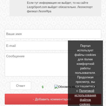
Если тут информация не выйдет, то на сайте
LezgiSport.com выйдет обязательно. Лезгиспорт
филиал ЛезгиЯра
ОБЪЯВЛЕНИЯ
ВОПРОСЫ /
ОТВЕТЫ
Портал
КОНТАКТЫ
использует
файлы cookies
для более
ВХОД
комфортной
работы
пользователя.
Продолжая
просмотр, вы
RSS
соглашаетесь
с
Политикой
использования
VK
файлов
cookies
.