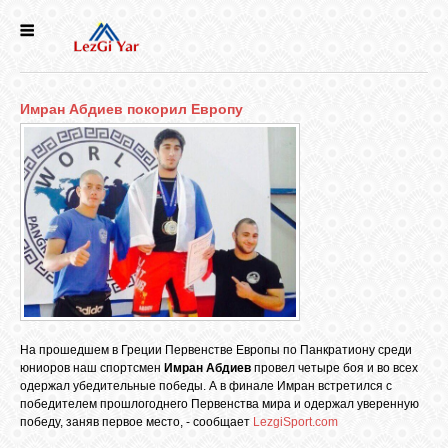
НОВОСТИ
Имран Абдиев покорил Европу
СЕЛА
ИСТОРИЯ
КУЛЬТУРА
ГОЛОС
ЛЕЗГИН
На прошедшем в Греции Первенстве Европы по Панкратиону среди
юниоров наш спортсмен
Имран Абдиев
провел четыре боя и во всех
одержал убедительные победы. А в финале Имран встретился с
НАРОДЫ
победителем прошлогоднего Первенства мира и одержал уверенную
победу, заняв первое место, - сообщает
LezgiSport.com