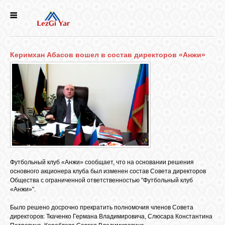
НОВОСТИ
Керимхан Абасов вошел в состав директоров «Анжи»
СЕЛА
ИСТОРИЯ
КУЛЬТУРА
ГОЛОС
Футбольный клуб «Анжи» сообщает, что на основании решения
ЛЕЗГИН
основного акционера клуба был изменен состав Совета директоров
Общества с ограниченной ответственностью "Футбольный клуб
«Анжи»".
НАРОДЫ
Было решено досрочно прекратить полномочия членов Совета
директоров: Ткаченко Германа Владимировича, Слюсара Константина