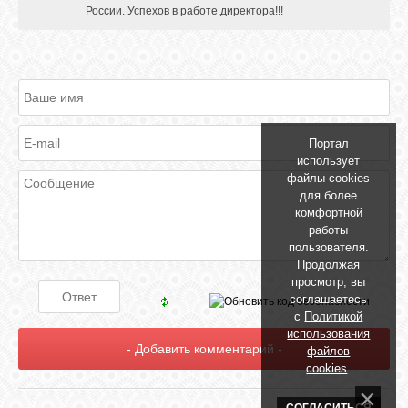
России. Успехов в работе,директора!!!
ОБЪЯВЛЕНИЯ
ВОПРОСЫ /
ОТВЕТЫ
Портал
использует
файлы cookies
КОНТАКТЫ
для более
комфортной
работы
ВХОД
пользователя.
Продолжая
просмотр, вы
соглашаетесь
с
Политикой
RSS
использования
файлов
cookies
.
VK
СОГЛАСИТЬСЯ