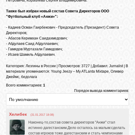
Петровича, Кораблева Сергея Владимировича.
БИБЛИОТЕКА
Также был избран новый состав Совета Директоров ООО
"Футбольный клуб «Анжи»":
ФОРУМ
- Кадиев Осман Гаирбекович - Председатель (Президент) Совета
Директоров;
- Абасов Керимхан Саидахмедович;
ГОСТЕВАЯ
- Абдулаев Саид Абдуллаевич;
- Гамидов Муртазали Гамидович;
- Исаев Шамиль Абдулаевич.
О САЙТЕ
Категория
:
Лезгины в России
|
Просмотров
: 3727 |
Добавил
:
Jurnalist
|
В
материале упоминаются
:
Young Jeezy – My ATLanta Mixtape
,
Оливер
ФОТО
Джеймс
,
бедолага
Всего комментариев:
1
Порядок вывода комментариев:
ВИДЕО
Хелибек
МУЗЫКА
(31.01.2017 18:08)
Наконец-то,состав совета директоров "Анжи" стал
истинно дагестанским.Дело осталось за малым:сделать
состав игроков тоже дагестанским и стать чемпионами
САЙТЫ