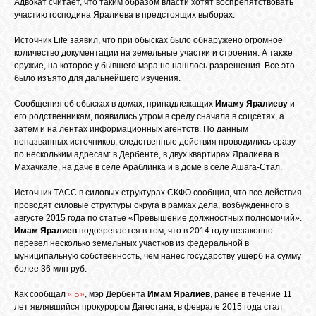
БИБЛИОТЕКА
Адвокат считает, что таким образом власти хотят воспрепятствовать
участию господина Яралиева в предстоящих выборах.
Источник Life заявил, что при обысках было обнаружено огромное
ФОРУМ
количество документации на земельные участки и строения. А также
оружие, на которое у бывшего мэра не нашлось разрешения. Все это
было изъято для дальнейшего изучения.
ГОСТЕВАЯ
Сообщения об обысках в домах, принадлежащих
Имаму Яралиеву
и
его родственникам, появились утром в среду сначала в соцсетях, а
затем и на лентах информационных агентств. По данным
О САЙТЕ
неназванных источников, следственные действия проводились сразу
по нескольким адресам: в Дербенте, в двух квартирах Яралиева в
Махачкале, на даче в селе Араблинка и в доме в селе Ашага-Стал.
ФОТО
Источник ТАСС в силовых структурах СКФО сообщил, что все действия
проводят силовые структуры округа в рамках дела, возбужденного в
августе 2015 года по статье «Превышение должностных полномочий».
ВИДЕО
Имам Яралиев
подозревается в том, что в 2014 году незаконно
перевел несколько земельных участков из федеральной в
муниципальную собственность, чем нанес государству ущерб на сумму
МУЗЫКА
более 36 млн руб.
Как сообщал
«Ъ»
, мэр Дербента
Имам Яралиев
, ранее в течение 11
лет являвшийся прокурором Дагестана, в феврале 2015 года стал
САЙТЫ