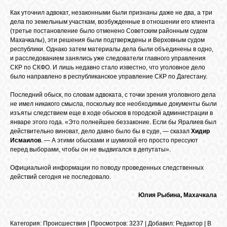
GOOGLE+
Как уточнил адвокат, незаконными были признаны даже не два, а три
дела по земельным участкам, возбужденные в отношении его клиента
(третье постановление было отменено Советским районным судом
Махачкалы), эти решения были подтверждены и Верховным судом
TWITTER
республики. Однако затем материалы дела были объединены в одно,
и расследованием занялись уже следователи главного управления
СКР по СКФО. И лишь недавно стало известно, что уголовное дело
FACEBOOK
было направлено в республиканское управление СКР по Дагестану.
Последний обыск, по словам адвоката, с точки зрения уголовного дела
не имел никакого смысла, поскольку все необходимые документы были
изъяты следствием еще в ходе обысков в городской администрации в
январе этого года. «Это полнейшее беззаконие. Если бы Яралиев был
действительно виноват, дело давно было бы в суде, — сказал
Хидир
Исмаилов
. — А этими обысками и шумихой его просто прессуют
перед выборами, чтобы он не выдвигался в депутаты».
Официальной информации по поводу проведенных следственных
действий сегодня не последовало.
Юлия Рыбина, Махачкала
Категория
:
Происшествия
|
Просмотров
: 3237 |
Добавил
:
Редактор
|
В