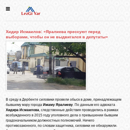
НОВОСТИ
Хидир Исмаилов: «Яралиева прессуют перед
СЕЛА
выборами, чтобы он не выдвигался в депутаты»
ИСТОРИЯ
КУЛЬТУРА
ГОЛОС
ЛЕЗГИН
В среду в Дербенте силовики провели обыск в доме, принадлежащем
бывшему мэру города
Имаму Яралиеву
. По данным его адвоката
Хидира Исмаилова
, следственные действия проводились в рамках
НАРОДЫ
возбужденного в 2015 году уголовного дела о превышении бывшим
градоначальником должностных полномочий. Ничего
противозаконного, по словам защитника, силовики не обнаружили.