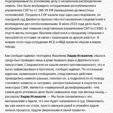
подозреваемым по уголовному делу о незаконном распределении
земель. Оно было возбуждено сотрудниками республиканского
управления СКР по ст. 286 УК РФ (превышение должностных
ОБЪЯВЛЕНИЯ
полномочий). Позднее в СКР начали еще одно расследование, но
городской суд Дербента признал оба постановления следователей о
возбуждении дел необоснованными. В июле 2015 года дело было
возбуждено уже главным следственным управлением СКР по СКФО. А
ВОПРОСЫ /
спустя месяц господин Яралиев обратился к городскому собранию с
ОТВЕТЫ
просьбой об отставке «в связи с переходом на другую работу». В
январе этого года сотрудники ФСБ и МВД провели обыски в мэрии
города.
КОНТАКТЫ
Как сообщил адвокат господина Яралиева
Хидир Исмаилов
, обыск в
среду был проведен лишь в доме бывшего мэра в Дербенте в его
присутствии. Следователи не нашли ничего противозаконного, что и
ВХОД
было зафиксировано в протоколе, сообщил адвокат. По остальным
адресам, названным в сообщениях, следственные действия
проводились намного раньше, пояснил он, а подробности по поводу
«силового захвата» и «штурма», распространенные в соцсетях и в
RSS
некоторых СМИ, являются «намеренной дезинформацией». «На
самом деле уголовное дело было завершено еще три месяца назад,—
рассказал
Хидир Исмаилов
. — Мы были ознакомлены с его
материалами и ждали, что оно будет направлено в суд. Обжаловать
VK
мы уже ничего не стали, просто махнули рукой и спокойно ждали
начала процесса, будучи уверенными в своей правоте».