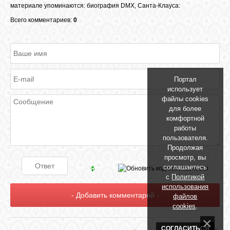
материале упоминаются
:
биография DMX
,
Санта-Клауса:
Всего комментариев:
0
Портал
использует
файлы cookies
для более
комфортной
работы
пользователя.
Продолжая
просмотр, вы
соглашаетесь
с
Политикой
использования
файлов
cookies
.
СОГЛАСИТЬСЯ