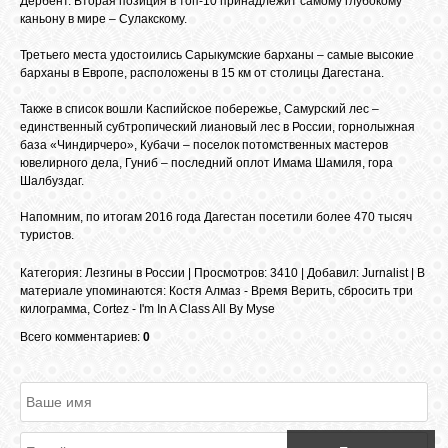
Дербент. Вторая позиция в топ-10 принадлежит самому глубокому
БИБЛИОТЕКА
каньону в мире – Сулакскому.
Третьего места удостоились Сарыкумские барханы – самые высокие
ФОРУМ
барханы в Европе, расположены в 15 км от столицы Дагестана.
Также в список вошли Каспийское побережье, Самурский лес –
единственный субтропический лиановый лес в России, горнолыжная
ГОСТЕВАЯ
база «Чиндирчеро», Кубачи – поселок потомственных мастеров
ювелирного дела, Гуниб – последний оплот Имама Шамиля, гора
Шалбуздаг.
О САЙТЕ
Напомним, по итогам 2016 года Дагестан посетили более 470 тысяч
туристов.
ФОТО
Категория
:
Лезгины в России
|
Просмотров
: 3410 |
Добавил
:
Jurnalist
|
В
материале упоминаются
:
Костя Алмаз - Время Верить
,
сбросить три
килограмма
,
Cortez - I'm In A Class All By Myse
ВИДЕО
Всего комментариев:
0
МУЗЫКА
САЙТЫ