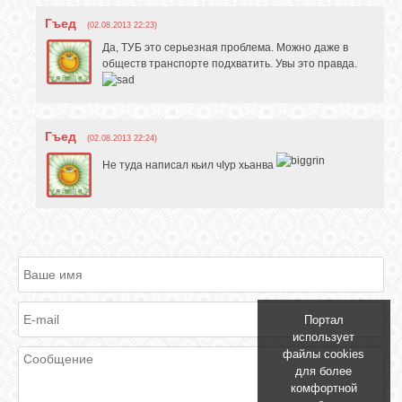
Гъед
(02.08.2013 22:23)
Да, ТУБ это серьезная проблема. Можно даже в
обществ транспорте подхватить. Увы это правда.
Гъед
(02.08.2013 22:24)
Не туда написал кьил чIур хьанва
Портал
использует
файлы cookies
для более
комфортной