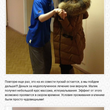
ОБЪЯВЛЕНИЯ
ВОПРОСЫ /
ОТВЕТЫ
КОНТАКТЫ
ВХОД
Повторю еще раз, это на их совести пускай остается, а мы пойдем
RSS
дальше!!! Деньги за недополученное лечение они вернули. Малик
получил небольшой курс массажа, иглоукалывания. Эффект от этого
возможно проявится в скором времени. Условия проживания в клинике
были просто чудовищными!
VK