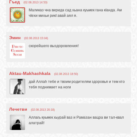
Гъед
(02.08.2013 14:53)
Маликаз чна вирида сад хьана куьмек гана кIанда. Ам
чIехи михьи рикI авай аял я.
Эмин
(02.08.2013 15:04)
скорейшего выздоровления!
Aktau-Makhachkala
(02.08.2013 18:50)
дай Аллаh тебе и твоим родителям здоровья и тем кто
тебя поднимает на ноги
Лечетви
(02.08.2013 20:18)
Аллагь куьмек хьурай ваз и Рамазан вацра ви тал-квал
алатрай!