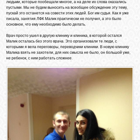
БИБЛИОТЕКА
людьми, которые пообещали многое, а на деле их слова оказались
пустыми. Мы не будем выносить на всеобщее обсуждение эту тему,
пускай это останется на совести этих людей. Бог им судья. Как я уже
писала, занятия ЛФК Малик практически не получил, а это было
ФОРУМ
основное, что ему необходимо было делать.
Врач просто ушел в другую клинику и клиника, в которой остался
ГОСТЕВАЯ
Малик осталась без этого врача. Это организовали те люди, с
которыми я вела переговоры, переводчики клиники. В новую клинику
Малика взять не захотели, для них смысла не было, он большой уже,
не ребенок, с ним работать сложнее.
О САЙТЕ
ФОТО
ВИДЕО
МУЗЫКА
САЙТЫ