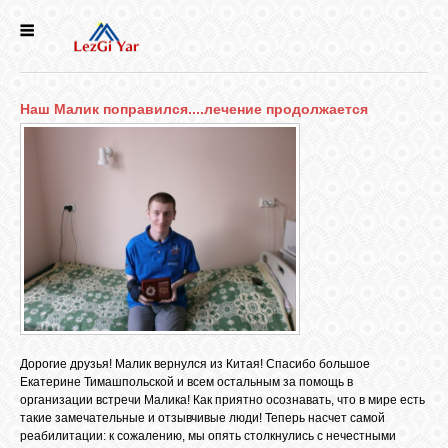
НОВОСТИ
Наш Малик поправился....лечение продолжается
СЕЛА
ИСТОРИЯ
КУЛЬТУРА
ГОЛОС
ЛЕЗГИН
Дорогие друзья! Малик вернулся из Китая! Спасибо большое
Екатерине Тимашпольской и всем остальным за помощь в
НАРОДЫ
организации встречи Малика! Как приятно осознавать, что в мире есть
такие замечательные и отзывчивые люди! Теперь насчет самой
реабилитации: к сожалению, мы опять столкнулись с нечестными