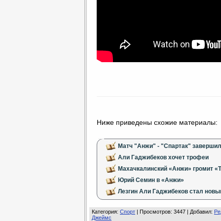
Ниже приведены схожие материалы:
Матч "Анжи" - "Спартак" заверши
Али Гаджибеков хочет трофеи
Махачкалинский «Анжи» громит «Т
Юрий Семин в «Анжи»
Лезгин Али Гаджибеков стал новы
Категория
:
Спорт
|
Просмотров
: 3447 |
Добавил
:
Ре
Джеймс