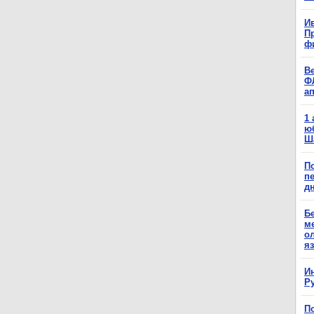
Ив
П
ф
В
Ф
а
1
ю
Ш
П
п
д
Б
м
о
я
И
Р
П