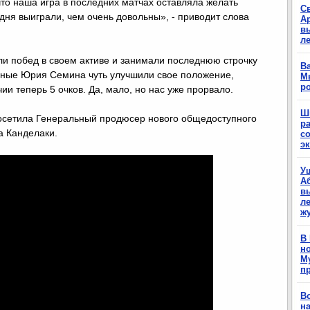
то наша игра в последних матчах оставляла желать
С
одня выиграли, чем очень довольны», - приводит слова
А
в
л
ли побед в своем активе и занимали последнюю строчку
Ва
чные Юрия Семина чуть улучшили свое положение,
М
р
ии теперь 5 очков. Да, мало, но нас уже прорвало.
Ш
посетила Генеральный продюсер нового общедоступного
р
а Канделаки.
с
э
У
А
в
ле
ж
В
н
М
п
В
н