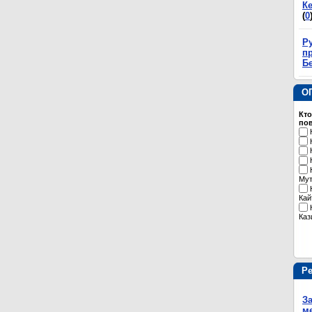
К
(
0
Р
пр
Б
О
Кто
пов
Му
Кай
Каз
Р
З
м