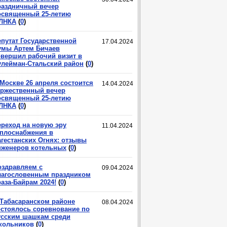
раздничный вечер
освященный 25-летию
ЛНКА
(
0
)
епутат Государственной
17.04.2024
умы Артем Бичаев
овершил рабочий визит в
улейман-Стальский район
(
0
)
 Москве 26 апреля состоится
14.04.2024
оржественный вечер
освященный 25-летию
ЛНКА
(
0
)
ереход на новую эру
11.04.2024
еплоснабжения в
агестанских Огнях: отзывы
нженеров котельных
(
0
)
оздравляем с
09.04.2024
лагословенным праздником
аза-Байрам 2024!
(
0
)
 Табасаранском районе
08.04.2024
остоялось соревнование по
усским шашкам среди
кольников
(
0
)