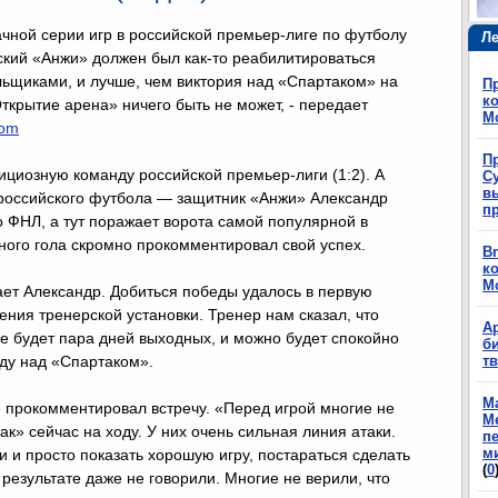
чной серии игр в российской премьер-лиге по футболу
Ле
кий «Анжи» должен был как-то реабилитироваться
ьщиками, и лучше, чем виктория над «Спартаком» на
П
ко
ткрытие арена» ничего быть не может, - передает
М
com
П
циозную команду российской премьер-лиги (1:2). А
Су
в
российского футбола — защитник «Анжи» Александр
п
 ФНЛ, а тут поражает ворота самой популярной в
ного гола скромно прокомментировал свой успех.
Br
ко
М
ет Александр. Добиться победы удалось в первую
ения тренерской установки. Тренер нам сказал, что
А
е будет пара дней выходных, и можно будет спокойно
б
еду над «Спартаком».
т
М
 прокомментировал встречу. «Перед игрой многие не
М
к» сейчас на ходу. У них очень сильная линия атаки.
п
м
и и просто показать хорошую игру, постараться сделать
(
0
 результате даже не говорили. Многие не верили, что