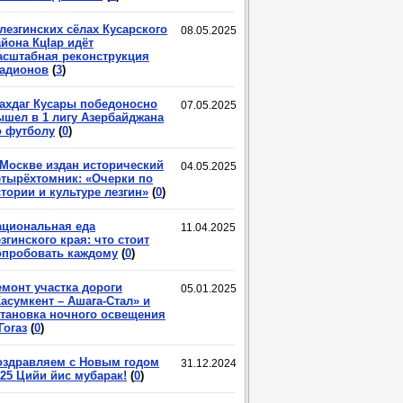
лезгинских сёлах Кусарского
08.05.2025
йона КцIар идёт
асштабная реконструкция
тадионов
(
3
)
ахдаг Кусары победоносно
07.05.2025
ышел в 1 лигу Азербайджана
о футболу
(
0
)
 Москве издан исторический
04.05.2025
етырёхтомник: «Очерки по
тории и культуре лезгин»
(
0
)
ациональная еда
11.04.2025
згинского края: что стоит
опробовать каждому
(
0
)
емонт участка дороги
05.01.2025
асумкент – Ашага-Стал» и
становка ночного освещения
Гогаз
(
0
)
оздравляем с Новым годом
31.12.2024
025 Цийи йис мубарак!
(
0
)