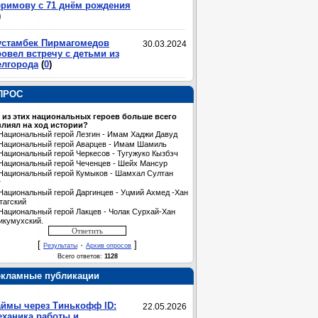
еримову с 71 днём рождения
)
устамбек Пирмагомедов
30.03.2024
овел встречу с детьми из
елгорода
(
0
)
ПРОС
 из этих национальных героев больше всего
лиял на ход истории?
Национальный герой Лезгин - Имам Хаджи Давуд
Национальный герой Аварцев - Имам Шамиль
Национальный герой Черкесов - Тугужуко Кызбэч
Национальный герой Чеченцев - Шейх Мансур
Национальный герой Кумыков - Шамхал Султан
т
Национальный герой Даргинцев - Уцмий Ахмед -Хан
тагский
Национальный герой Лакцев - Чолак Сурхай-Хан
икумухский.
[
·
]
Результаты
Архив опросов
Всего ответов:
1128
екламные публикации
аймы через Тинькофф ID:
22.05.2026
еханика работы и