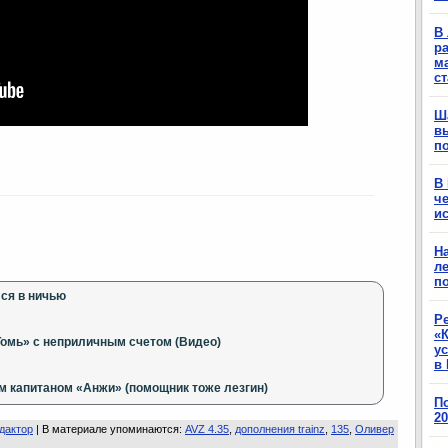
В 
ра
м
с
Ш
в
п
В
ч
ис
Н
ле
п
лся в ничью
Р
«К
омь» с неприличным счетом (Видео)
у
в 
м капитаном «Анжи» (помощник тоже лезгин)
П
2
дактор
|
В материале упоминаются
:
AVZ 4.35
,
дополнения trainz
,
135
,
Оливер