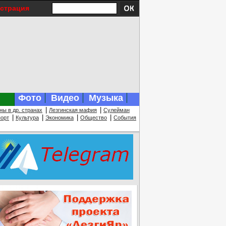
истрация
Фото
Видео
Музыка
|
|
ны в др. странах
Лезгинская мафия
Сулейман
|
|
|
|
орт
Культура
Экономика
Общество
События