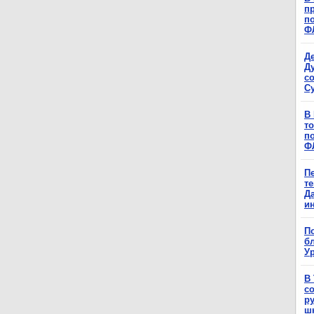
п
п
Ф
Д
Д
с
С
В
т
п
Ф
П
т
Д
и
П
б
Ур
В
с
р
ш