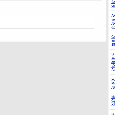
А
у
А
м
Да
(
0
С
к
19
В
з
а
«
А
У
М
Да
И
С
X
В