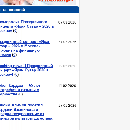
нта новостей
роморолик Праздничного
07.03.2026
нцерта «Яран Сувар – 2026 в
оскве»
(
0
)
раздничный концерт «Яран
27.02.2026
вар – 2026 в Москве»
ыходит на финишную
рямую
(
0
)
eaking news!!! Праздничный
12.02.2026
нцерт «Яран Сувар 2026 в
оскве»!
(
0
)
рбен Кардаш — 65 лет:
11.02.2026
иография и отзывы о
ворчестве
(
0
)
аксим Алимов посетил
17.01.2026
ердали Джалилова и
ередал поздравление от
инистра культуры Дагестана
)