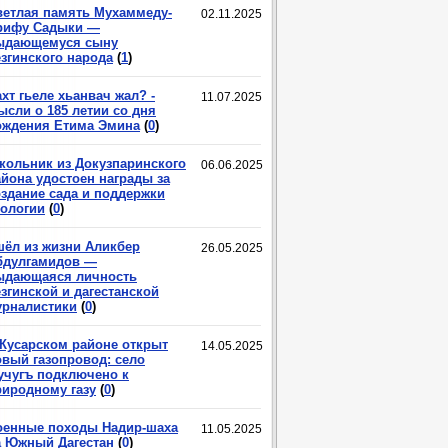
ветлая память Мухаммеду-
02.11.2025
рифу Садыки —
ыдающемуся сыну
езгинского народа
(
1
)
хт гьеле хьанвач жал? -
11.07.2025
ысли о 185 летии со дня
ождения Етима Эмина
(
0
)
кольник из Докузпаринского
06.06.2025
айона удостоен награды за
оздание сада и поддержки
кологии
(
0
)
шёл из жизни Аликбер
26.05.2025
бдулгамидов —
ыдающаяся личность
згинской и дагестанской
урналистики
(
0
)
 Кусарском районе открыт
14.05.2025
овый газопровод: село
учугъ подключено к
риродному газу
(
0
)
оенные походы Надир-шаха
11.05.2025
а Южный Дагестан
(
0
)