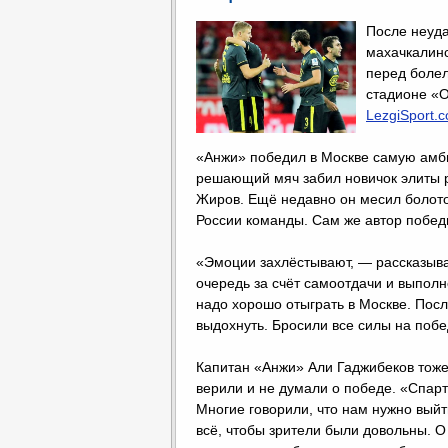
После неуда
махачкалинс
перед болел
стадионе «О
LezgiSport.
«Анжи» победил в Москве самую амби
решающий мяч забил новичок элиты 
Жиров. Ещё недавно он месил болото
России команды. Сам же автор побед
«Эмоции захлёстывают, — рассказыва
очередь за счёт самоотдачи и выполн
надо хорошо отыграть в Москве. Посл
выдохнуть. Бросили все силы на поб
Капитан «Анжи» Али Гаджибеков тоже
верили и не думали о победе. «Спарта
Многие говорили, что нам нужно выйт
всё, чтобы зрители были довольны. О