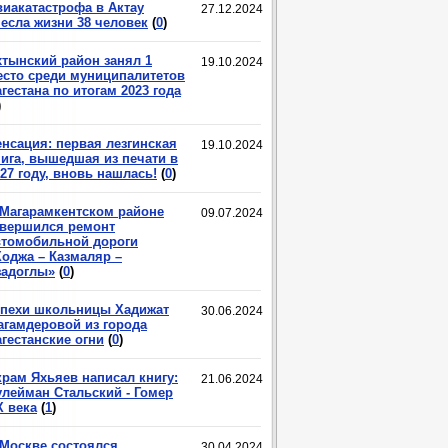
виакатастрофа в Актау
27.12.2024
несла жизни 38 человек
(
0
)
хтынский район занял 1
19.10.2024
есто среди муниципалитетов
гестана по итогам 2023 года
)
енсация: первая лезгинская
19.10.2024
нига, вышедшая из печати в
27 году, вновь нашлась!
(
0
)
 Магарамкентском районе
09.07.2024
авершился ремонт
втомобильной дороги
Ходжа – Казмаляр –
задоглы»
(
0
)
спехи школьницы Хадижат
30.06.2024
агамдеровой из города
гестанские огни
(
0
)
крам Яхьяев написал книгу:
21.06.2024
улейман Стальский - Гомер
X века
(
1
)
 Москве состоялся
30.04.2024