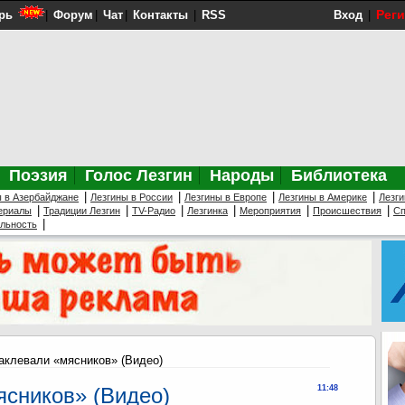
Рег
рь
|
Форум
|
Чат
|
Контакты
|
RSS
Вход
|
Поэзия
Голос Лезгин
Народы
Библиотека
|
|
|
|
ы в Азербайджане
Лезгины в России
Лезгины в Европе
Лезгины в Америке
Лезги
|
|
|
|
|
|
ериалы
Традиции Лезгин
TV-Радио
Лезгинка
Мероприятия
Происшествия
Сп
|
ельность
аклевали «мясников» (Видео)
сников» (Видео)
11:48