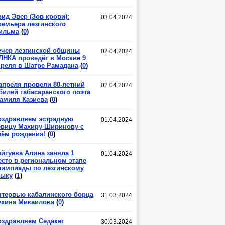
ид Эвер (Зов крови):
03.04.2024
ремьера лезгинского
ильма
(
0
)
ечер лезгинской общины
02.04.2024
ЛНКА проведёт в Москве 9
преля в Шатре Рамадана
(
0
)
 апреля провели 80-летний
02.04.2024
билей табасаранского поэта
амиля Казиева
(
0
)
оздравляем эстрадную
01.04.2024
евицу Махиру Ширинову с
нём рождения!
(
0
)
ейтуева Алина заняла 1
01.04.2024
есто в региональном этапе
лимпиады по лезгинскому
зыку
(
1
)
нтервью кабалинского борца
31.03.2024
ухина Микаилова
(
0
)
оздравляем Седакет
30.03.2024