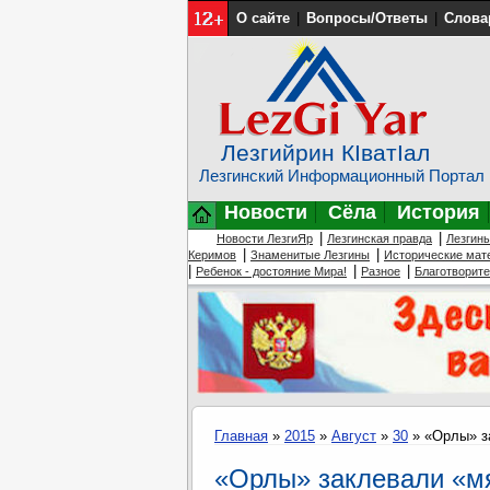
О сайте
|
Вопросы/Ответы
|
Слова
Лезгийрин КIватIал
Лезгинский Информационный Портал
Новости
Сёла
История
|
|
Новости ЛезгиЯр
Лезгинская правда
Лезгин
|
|
Керимов
Знаменитые Лезгины
Исторические мат
|
|
|
Ребенок - достояние Мира!
Разное
Благотворит
Главная
»
2015
»
Август
»
30
» «Орлы» з
«Орлы» заклевали «мя