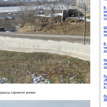
В 
ра
м
с
Ш
в
п
В
ч
ис
Н
ле
п
Р
«К
у
в 
трассы строится аллея.
П
2