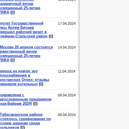
раздничный вечер
освященный 25-летию
ЛНКА
(
0
)
епутат Государственной
17.04.2024
умы Артем Бичаев
овершил рабочий визит в
улейман-Стальский район
(
0
)
 Москве 26 апреля состоится
14.04.2024
оржественный вечер
освященный 25-летию
ЛНКА
(
0
)
ереход на новую эру
11.04.2024
еплоснабжения в
агестанских Огнях: отзывы
нженеров котельных
(
0
)
оздравляем с
09.04.2024
лагословенным праздником
аза-Байрам 2024!
(
0
)
 Табасаранском районе
08.04.2024
остоялось соревнование по
усским шашкам среди
кольников
(
0
)