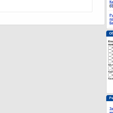
К
(
0
Р
пр
Б
О
Кто
пов
Му
Кай
Каз
Р
З
м