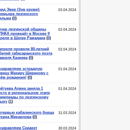
ид Эвер (Зов крови):
03.04.2024
ремьера лезгинского
ильма
(
0
)
ечер лезгинской общины
02.04.2024
ЛНКА проведёт в Москве 9
преля в Шатре Рамадана
(
0
)
 апреля провели 80-летний
02.04.2024
билей табасаранского поэта
амиля Казиева
(
0
)
оздравляем эстрадную
01.04.2024
евицу Махиру Ширинову с
нём рождения!
(
0
)
ейтуева Алина заняла 1
01.04.2024
есто в региональном этапе
лимпиады по лезгинскому
зыку
(
1
)
нтервью кабалинского борца
31.03.2024
ухина Микаилова
(
0
)
оздравляем Седакет
30.03.2024