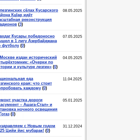
лезгинских сёлах Кусарского
08.05.2025
йона КцIар идёт
асштабная реконструкция
тадионов
(
3
)
ахдаг Кусары победоносно
07.05.2025
ышел в 1 лигу Азербайджана
о футболу
(
0
)
 Москве издан исторический
04.05.2025
етырёхтомник: «Очерки по
тории и культуре лезгин»
(
0
)
ациональная еда
11.04.2025
згинского края: что стоит
опробовать каждому
(
0
)
емонт участка дороги
05.01.2025
асумкент – Ашага-Стал» и
становка ночного освещения
Гогаз
(
0
)
оздравляем с Новым годом
31.12.2024
025 Цийи йис мубарак!
(
0
)