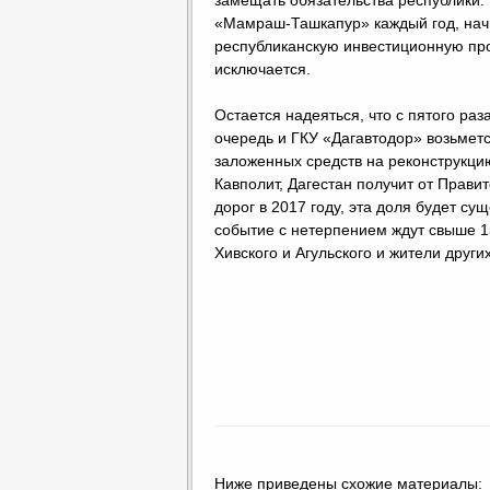
замещать обязательства республики. 
«Мамраш-Ташкапур» каждый год, начи
республиканскую инвестиционную пр
исключается.
Остается надеяться, что с пятого раз
очередь и ГКУ «Дагавтодор» возьметс
заложенных средств на реконструкцию 
Кавполит, Дагестан получит от Прави
дорог в 2017 году, эта доля будет су
событие с нетерпением ждут свыше 1
Хивского и Агульского и жители друг
Ниже приведены схожие материалы: