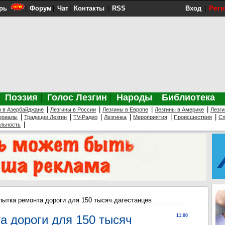
Рег
рь
|
Форум
|
Чат
|
Контакты
|
RSS
Вход
|
Поэзия
Голос Лезгин
Народы
Библиотека
|
|
|
|
ы в Азербайджане
Лезгины в России
Лезгины в Европе
Лезгины в Америке
Лезги
|
|
|
|
|
|
ериалы
Традиции Лезгин
TV-Радио
Лезгинка
Мероприятия
Происшествия
Сп
|
ельность
пытка ремонта дороги для 150 тысяч дагестанцев
а дороги для 150 тысяч
11:00