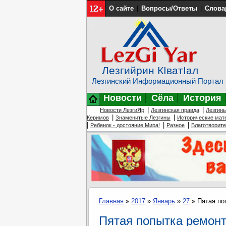
О сайте
|
Вопросы/Ответы
|
Слова
Лезгийрин КIватIал
Лезгинский Информационный Портал
Новости
Сёла
История
|
|
Новости ЛезгиЯр
Лезгинская правда
Лезгин
|
|
Керимов
Знаменитые Лезгины
Исторические мат
|
|
|
Ребенок - достояние Мира!
Разное
Благотворит
Главная
»
2017
»
Январь
»
27
» Пятая по
Пятая попытка ремонт