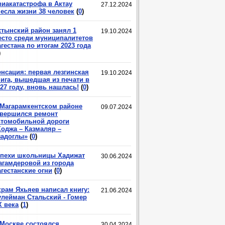
виакатастрофа в Актау
27.12.2024
несла жизни 38 человек
(
0
)
хтынский район занял 1
19.10.2024
есто среди муниципалитетов
гестана по итогам 2023 года
)
енсация: первая лезгинская
19.10.2024
нига, вышедшая из печати в
27 году, вновь нашлась!
(
0
)
 Магарамкентском районе
09.07.2024
авершился ремонт
втомобильной дороги
Ходжа – Казмаляр –
задоглы»
(
0
)
спехи школьницы Хадижат
30.06.2024
агамдеровой из города
гестанские огни
(
0
)
крам Яхьяев написал книгу:
21.06.2024
улейман Стальский - Гомер
X века
(
1
)
 Москве состоялся
30.04.2024