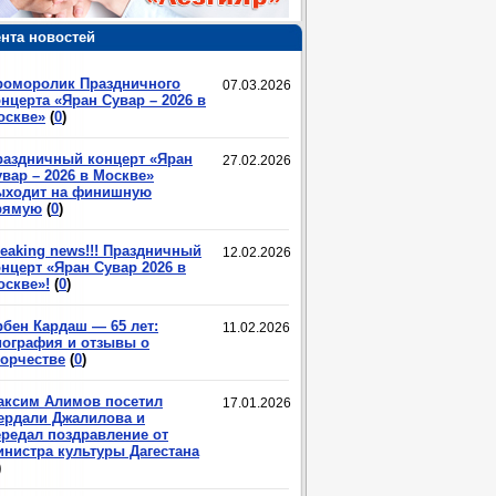
нта новостей
роморолик Праздничного
07.03.2026
нцерта «Яран Сувар – 2026 в
оскве»
(
0
)
раздничный концерт «Яран
27.02.2026
вар – 2026 в Москве»
ыходит на финишную
рямую
(
0
)
eaking news!!! Праздничный
12.02.2026
нцерт «Яран Сувар 2026 в
оскве»!
(
0
)
рбен Кардаш — 65 лет:
11.02.2026
иография и отзывы о
ворчестве
(
0
)
аксим Алимов посетил
17.01.2026
ердали Джалилова и
ередал поздравление от
инистра культуры Дагестана
)