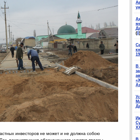
А
у
А
м
Да
(
0
С
к
19
В
з
а
«
А
У
М
Да
И
С
X
частных инвесторов не может и не должна собою
В