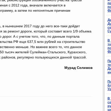
Так, реконструкция обозначенного участка трассы
п
ная с 2012 года, вначале включается в
п
ограмму, а затем по непонятным причинам
Ф
Д
Д
а, в нынешнем 2017 году до него все-таки дойдет
с
С
я за ремонт дороги, который составит всего 1/9 объема
дорог. А с учетом того, что, по данным портала
В
тельства РФ еще 637,5 млн рублей на строительство
т
щественно меньше. Но важнее всего то, что данное
п
Ф
50 тысяч жителей Сулейман-Стальского, Курахского,
их районов, регулярно пользующихся данной трассой.
П
т
Мурад Селимов
Д
и
П
б
Ур
В
с
р
ш