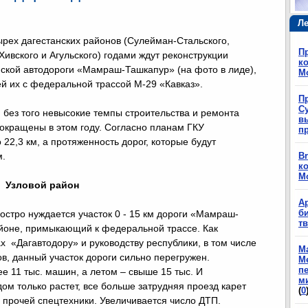
Ле
рех дагестанских районов (Сулейман-Стальского,
П
 Хивского и Агульского) годами ждут реконструкции
ко
ской автодороги «Мамраш-Ташкапур» (на фото в лиде),
М
й их с федеральной трассой М-29 «Кавказ».
П
Су
и без того невысокие темпы строительства и ремонта
в
сокращены в этом году. Согласно планам ГКУ
п
 22,3 км, а протяженность дорог, которые будут
м.
Br
ко
М
Узловой район
А
б
остро нуждается участок 0 - 15 км дороги «Мамраш-
т
йоне, примыкающий к федеральной трассе. Как
 «Дагавтодору» и руководству республики, в том числе
М
в, данный участок дороги сильно перегружен.
М
п
е 11 тыс. машин, а летом – свыше 15 тыс. И
м
ом только растет, все больше затрудняя проезд карет
(
0
 прочей спецтехники. Увеличивается число ДТП.