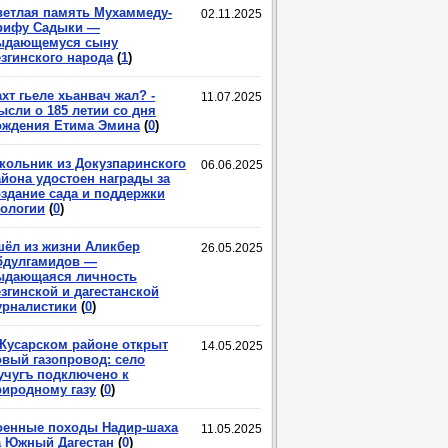
ветлая память Мухаммеду-
02.11.2025
рифу Садыки —
ыдающемуся сыну
езгинского народа
(
1
)
хт гьеле хьанвач жал? -
11.07.2025
ысли о 185 летии со дня
ождения Етима Эмина
(
0
)
кольник из Докузпаринского
06.06.2025
айона удостоен награды за
оздание сада и поддержки
кологии
(
0
)
шёл из жизни Аликбер
26.05.2025
бдулгамидов —
ыдающаяся личность
згинской и дагестанской
урналистики
(
0
)
 Кусарском районе открыт
14.05.2025
овый газопровод: село
учугъ подключено к
риродному газу
(
0
)
оенные походы Надир-шаха
11.05.2025
а Южный Дагестан
(
0
)