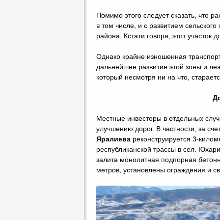
Помимо этого следует сказать, что ра
в том числе, и с развитием сельског
района. Кстати говоря, этот участок 
Однако крайне изношенная транспор
дальнейшее развитие этой зоны и л
который несмотря ни на что, старает
Д
Местные инвесторы в отдельных случ
улучшению дорог. В частности, за сч
Яралиева
реконструируется 3-киломе
республиканской трассы в сел. Юхар
залита монолитная подпорная бетонна
метров, установлены ограждения и с