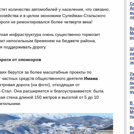
С
А
стет количество автомобилей у населения, что связано,
в
о хозяйства и в целом экономики Сулейман-Стальского
л
дороги не ремонтировался более четверти века!
Ва
М
тная инфраструктура очень существенно тормозит
р
ежит непосильным бременем на бюджете района,
ся поддерживать дорогу.
Ш
р
с
ороги от спонсоров
э
аях берутся за более масштабные проекты по
У
ет частных средств общественного деятеля
Имама
А
в
тровая дорога (на фото), отходящая от
ле
и-Стал. Она расширяется и благоустраивается: была
ж
я стена длиной 150 метров и высотой от 5 до 10
В
ветильники.
н
М
п
В
н