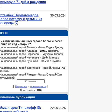
еримову с 71 днём рождения
)
устамбек Пирмагомедов
30.03.2024
овел встречу с детьми из
елгорода
(
0
)
ПРОС
 из этих национальных героев больше всего
лиял на ход истории?
Национальный герой Лезгин - Имам Хаджи Давуд
Национальный герой Аварцев - Имам Шамиль
Национальный герой Черкесов - Тугужуко Кызбэч
Национальный герой Чеченцев - Шейх Мансур
Национальный герой Кумыков - Шамхал Султан
т
Национальный герой Даргинцев - Уцмий Ахмед -Хан
тагский
Национальный герой Лакцев - Чолак Сурхай-Хан
икумухский.
[
·
]
Результаты
Архив опросов
Всего ответов:
1128
екламные публикации
аймы через Тинькофф ID:
22.05.2026
еханика работы и