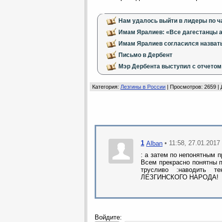
Нам удалось выйти в лидеры по 
Имам Яралиев: «Все дагестанцы а
Имам Яралиев согласился назват
Письмо в Дербент
Мэр Дербента выступил с отчетом
Категория
:
Лезгины в России
|
Просмотров
: 2659 |
1
• 11:58, 27.01.2017
Alban
: а затем по непон
Всем прекрасно понятны 
трусливо :наводить т
ЛЕЗГИНСКОГО НАРОДА!
Войдите: