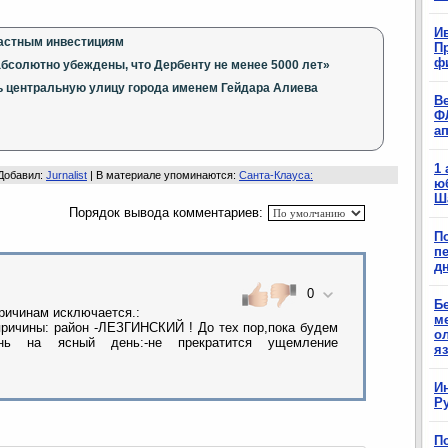
Ив
частным инвестициям
П
ф
бсолютно убеждены, что Дербенту не менее 5000 лет»
ь центральную улицу города именем Гейдара Алиева
В
Ф
а
1
Добавил
:
Jurnalist
|
В материале упоминаются
:
Санта-Клауса:
ю
Ш
Порядок вывода комментариев:
П
п
д
0
Б
ятным причинам исключается.:
м
причины: район -ЛЕЗГИНСКИЙ ! До тех пор,пока будем
о
ень на ясный день:-не прекратится ущемление
я
И
Р
П