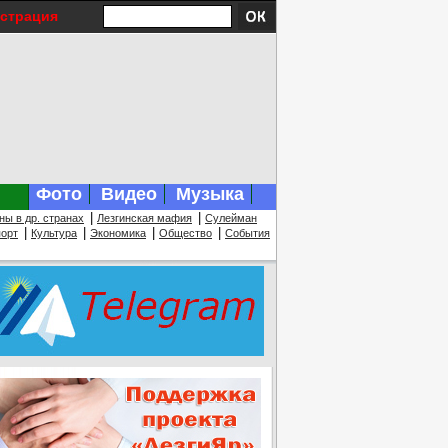
истрация
Фото
Видео
Музыка
|
|
ны в др. странах
Лезгинская мафия
Сулейман
|
|
|
|
орт
Культура
Экономика
Общество
События