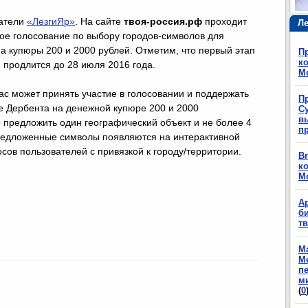
татели
«ЛезгиЯр»
. На сайте
твоя-россия.рф
проходит
Ле
ое голосование по выбору городов-символов для
а купюры 200 и 2000 рублей. Отметим, что первый этап
П
ко
 продлится до 28 июля 2016 года.
М
ас может принять участие в голосовании и поддержать
П
 Дербента на денежной купюре 200 и 2000
Су
в
 предложить один географический объект и не более 4
п
редложенные символы появляются на интерактивной
осов пользователей с привязкой к городу/территории.
Br
ко
М
А
б
т
М
М
п
м
(
0