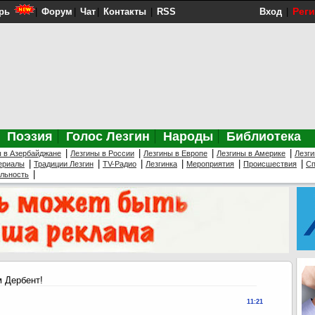
Рег
рь
|
Форум
|
Чат
|
Контакты
|
RSS
Вход
|
Поэзия
Голос Лезгин
Народы
Библиотека
|
|
|
|
ы в Азербайджане
Лезгины в России
Лезгины в Европе
Лезгины в Америке
Лезги
|
|
|
|
|
|
ериалы
Традиции Лезгин
TV-Радио
Лезгинка
Мероприятия
Происшествия
Сп
|
ельность
 Дербент!
11:21