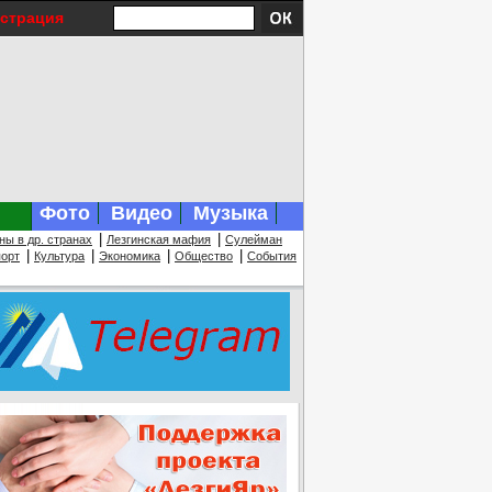
истрация
Фото
Видео
Музыка
|
|
ны в др. странах
Лезгинская мафия
Сулейман
|
|
|
|
орт
Культура
Экономика
Общество
События