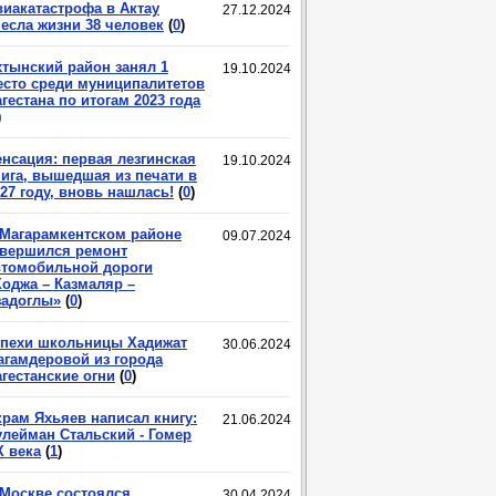
виакатастрофа в Актау
27.12.2024
несла жизни 38 человек
(
0
)
хтынский район занял 1
19.10.2024
есто среди муниципалитетов
гестана по итогам 2023 года
)
енсация: первая лезгинская
19.10.2024
нига, вышедшая из печати в
27 году, вновь нашлась!
(
0
)
 Магарамкентском районе
09.07.2024
авершился ремонт
втомобильной дороги
Ходжа – Казмаляр –
задоглы»
(
0
)
спехи школьницы Хадижат
30.06.2024
агамдеровой из города
гестанские огни
(
0
)
крам Яхьяев написал книгу:
21.06.2024
улейман Стальский - Гомер
X века
(
1
)
 Москве состоялся
30.04.2024