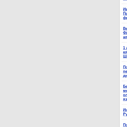
Ив
П
ф
В
Ф
а
1
ю
Ш
П
п
д
Б
м
о
я
И
Р
П