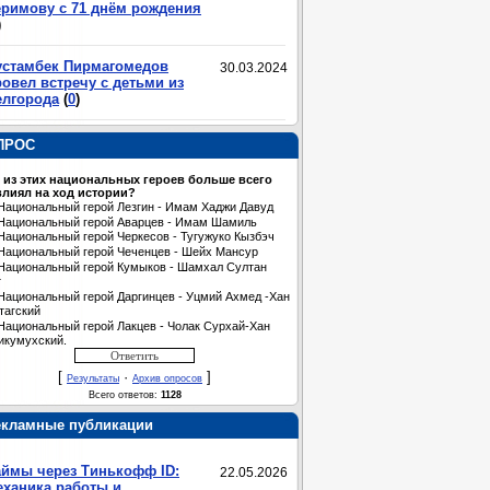
еримову с 71 днём рождения
)
устамбек Пирмагомедов
30.03.2024
овел встречу с детьми из
елгорода
(
0
)
ПРОС
 из этих национальных героев больше всего
лиял на ход истории?
Национальный герой Лезгин - Имам Хаджи Давуд
Национальный герой Аварцев - Имам Шамиль
Национальный герой Черкесов - Тугужуко Кызбэч
Национальный герой Чеченцев - Шейх Мансур
Национальный герой Кумыков - Шамхал Султан
т
Национальный герой Даргинцев - Уцмий Ахмед -Хан
тагский
Национальный герой Лакцев - Чолак Сурхай-Хан
икумухский.
[
·
]
Результаты
Архив опросов
Всего ответов:
1128
екламные публикации
аймы через Тинькофф ID:
22.05.2026
еханика работы и