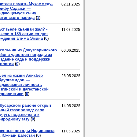
ветлая память Мухаммеду-
02.11.2025
рифу Садыки —
ыдающемуся сыну
езгинского народа
(
1
)
хт гьеле хьанвач жал? -
11.07.2025
ысли о 185 летии со дня
ождения Етима Эмина
(
0
)
кольник из Докузпаринского
06.06.2025
айона удостоен награды за
оздание сада и поддержки
кологии
(
0
)
шёл из жизни Аликбер
26.05.2025
бдулгамидов —
ыдающаяся личность
згинской и дагестанской
урналистики
(
0
)
 Кусарском районе открыт
14.05.2025
овый газопровод: село
учугъ подключено к
риродному газу
(
0
)
оенные походы Надир-шаха
11.05.2025
а Южный Дагестан
(
0
)