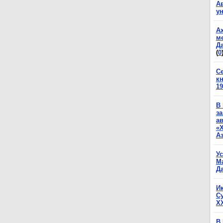
А
у
А
м
Да
(
0
С
к
19
В
з
а
«
А
У
М
Да
И
С
X
В