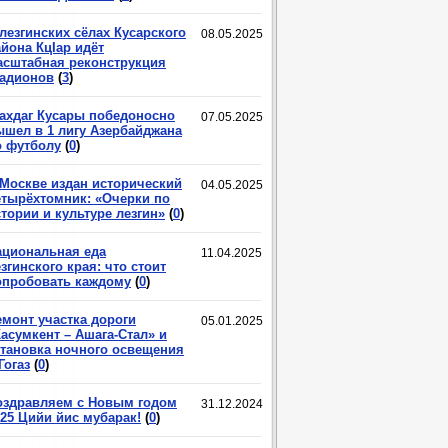
лезгинских сёлах Кусарского
08.05.2025
йона КцIар идёт
асштабная реконструкция
тадионов
(
3
)
ахдаг Кусары победоносно
07.05.2025
ышел в 1 лигу Азербайджана
о футболу
(
0
)
 Москве издан исторический
04.05.2025
етырёхтомник: «Очерки по
тории и культуре лезгин»
(
0
)
ациональная еда
11.04.2025
згинского края: что стоит
опробовать каждому
(
0
)
емонт участка дороги
05.01.2025
асумкент – Ашага-Стал» и
становка ночного освещения
Гогаз
(
0
)
оздравляем с Новым годом
31.12.2024
025 Цийи йис мубарак!
(
0
)