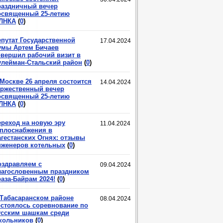
раздничный вечер
освященный 25-летию
ЛНКА
(
0
)
епутат Государственной
17.04.2024
умы Артем Бичаев
овершил рабочий визит в
улейман-Стальский район
(
0
)
 Москве 26 апреля состоится
14.04.2024
оржественный вечер
освященный 25-летию
ЛНКА
(
0
)
ереход на новую эру
11.04.2024
еплоснабжения в
агестанских Огнях: отзывы
нженеров котельных
(
0
)
оздравляем с
09.04.2024
лагословенным праздником
аза-Байрам 2024!
(
0
)
 Табасаранском районе
08.04.2024
остоялось соревнование по
усским шашкам среди
кольников
(
0
)