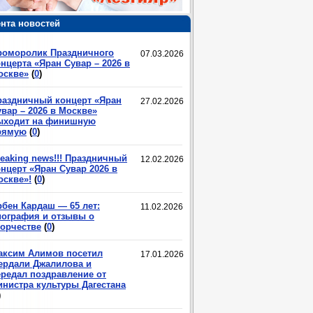
нта новостей
роморолик Праздничного
07.03.2026
нцерта «Яран Сувар – 2026 в
оскве»
(
0
)
раздничный концерт «Яран
27.02.2026
вар – 2026 в Москве»
ыходит на финишную
рямую
(
0
)
eaking news!!! Праздничный
12.02.2026
нцерт «Яран Сувар 2026 в
оскве»!
(
0
)
рбен Кардаш — 65 лет:
11.02.2026
иография и отзывы о
ворчестве
(
0
)
аксим Алимов посетил
17.01.2026
ердали Джалилова и
ередал поздравление от
инистра культуры Дагестана
)