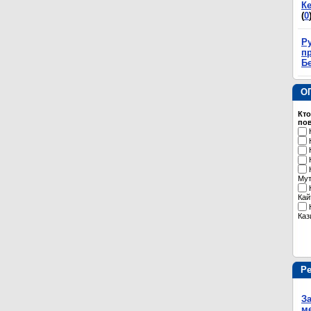
К
(
0
Р
пр
Б
О
Кто
пов
Му
Кай
Каз
Р
З
м