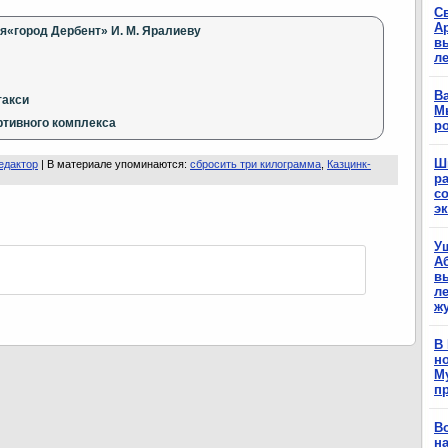
С
А
я«город Дербент» И. М. Яралиеву
в
л
Ва
такси
М
ртивного комплекса
р
Ш
едактор
|
В материале упоминаются
:
сбросить три килограмма
,
Казцинк-
р
с
э
У
А
в
ле
ж
В
н
М
п
В
н