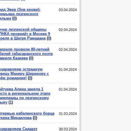
ид Эвер (Зов крови):
03.04.2024
ремьера лезгинского
ильма
(
0
)
ечер лезгинской общины
02.04.2024
ЛНКА проведёт в Москве 9
преля в Шатре Рамадана
(
0
)
 апреля провели 80-летний
02.04.2024
билей табасаранского поэта
амиля Казиева
(
0
)
оздравляем эстрадную
01.04.2024
евицу Махиру Ширинову с
нём рождения!
(
0
)
ейтуева Алина заняла 1
01.04.2024
есто в региональном этапе
лимпиады по лезгинскому
зыку
(
1
)
нтервью кабалинского борца
31.03.2024
ухина Микаилова
(
0
)
оздравляем Седакет
30.03.2024