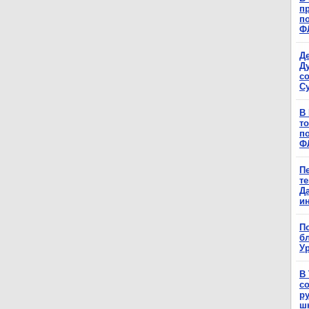
п
п
Ф
Д
Д
с
С
В
т
п
Ф
П
т
Д
и
П
б
Ур
В
с
р
ш