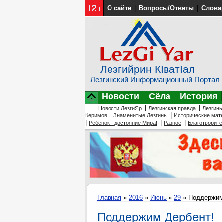
О сайте
|
Вопросы/Ответы
|
Слова
Лезгийрин КIватIал
Лезгинский Информационный Портал
Новости
Сёла
История
|
|
Новости ЛезгиЯр
Лезгинская правда
Лезгин
|
|
Керимов
Знаменитые Лезгины
Исторические мат
|
|
|
Ребенок - достояние Мира!
Разное
Благотворит
Главная
»
2016
»
Июнь
»
29
» Поддержим
Поддержим Дербент!