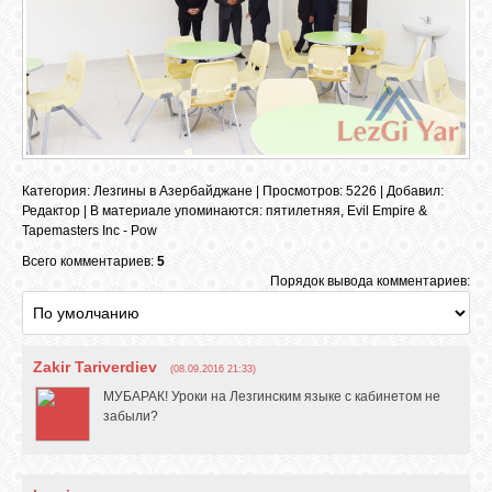
Категория
:
Лезгины в Азербайджане
|
Просмотров
: 5226 |
Добавил
:
Редактор
|
В материале упоминаются
:
пятилетняя
,
Evil Empire &
Tapemasters Inc - Pow
Всего комментариев:
5
Порядок вывода комментариев:
Zakir Tariverdiev
(08.09.2016 21:33)
МУБАРАК! Уроки на Лезгинским языке с кабинетом не
забыли?