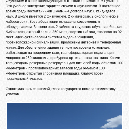
Обучением и воспитанием учащихся в школе занимается 61 учитель.
Это учебное заведение гордится своими выпускниками. В настоящее
время среди воспитанников школы – 4 доктора наук, 6 кандидатов
наук. В школе имеется 2 физические, 2 химические, 2 биологические
ОБЪЯВЛЕНИЯ
лаборатории. Все лаборатории оснащены современным
оборудованием. В школе есть 2 кабинета трудового обучения, богатая
библиотека, актовый зал на 350 мест, спортивный зал, столовая на 92
ВОПРОСЫ /
мест. Здесь установлены системы видеонаблюдения,
ОТВЕТЫ
противопожарной сигнализации, проложены интернет и телефонная
линия. Для обеспечения здания теплом построены котельная,
работающая на природном газе, трансформаторная подстанция
мощностью 250 киловольт, пробурена артезианская скважина. Кроме
КОНТАКТЫ
того, созданы резервные резервуары для питьевой воды объемом 100
кубометров и противопожарных запасов воды объемом 100
кубометров, открытая спортивная площадка, благоустроен
ВХОД
пришкольный участок.
Ознакомившись со школой, глава государства пожелал коллективу
успехов.
RSS
VK