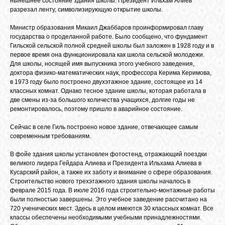
нынешнее состояние здания школы. Президент Ильхам Алиев
БИБЛИОТЕКА
разрезал ленту, символизирующую открытие школы.
Министр образования Микаил Джаббаров проинформировал главу
ФОРУМ
государства о проделанной работе. Было сообщено, что фундамент
Гильской сельской полной средней школы был заложен в 1928 году и в
первое время она функционировала как школа сельской молодежи.
Для школы, носящей имя выпускника этого учебного заведения,
ГОСТЕВАЯ
доктора физико-математических наук, профессора Керима Керимова,
в 1973 году было построено двухэтажное здание, состоящее из 14
классных комнат. Однако тесное здание школы, которая работала в
О САЙТЕ
две смены из-за большого количества учащихся, долгие годы не
ремонтировалось, поэтому пришло в аварийное состояние.
Сейчас в селе Гиль построено новое здание, отвечающее самым
ФОТО
современным требованиям.
В фойе здания школы установлен фотостенд, отражающий поездки
ВИДЕО
великого лидера Гейдара Алиева и Президента Ильхама Алиева в
Кусарский район, а также их заботу и внимание о сфере образования.
Строительство нового трехэтажного здания школы началось в
феврале 2015 года. В июле 2016 года строительно-монтажные работы
МУЗЫКА
были полностью завершены. Это учебное заведение рассчитано на
720 ученических мест. Здесь в целом имеются 30 классных комнат. Все
классы обеспечены необходимыми учебными принадлежностями.
САЙТЫ