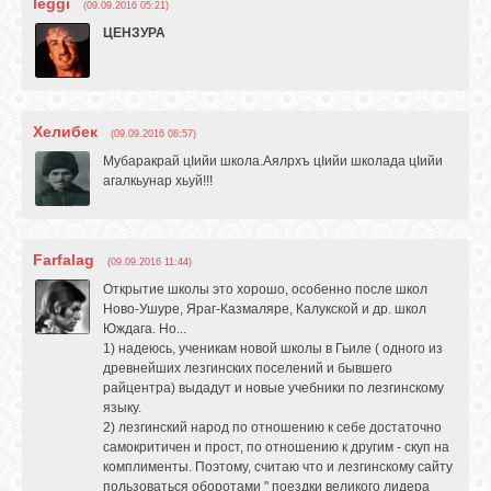
leggi
(09.09.2016 05:21)
ЦЕНЗУРА
Хелибек
(09.09.2016 08:57)
Мубаракрай цIийи школа.Аялрхъ цIийи школада цIийи
агалкьунар хьуй!!!
Farfalag
(09.09.2016 11:44)
Открытие школы это хорошо, особенно после школ
Ново-Ушуре, Яраг-Казмаляре, Калукской и др. школ
Юждага. Но...
1) надеюсь, ученикам новой школы в Гьиле ( одного из
древнейших лезгинских поселений и бывшего
райцентра) выдадут и новые учебники по лезгинскому
языку.
2) лезгинский народ по отношению к себе достаточно
самокритичен и прост, по отношению к другим - скуп на
комплименты. Поэтому, считаю что и лезгинскому сайту
пользоваться оборотами " поездки великого лидера