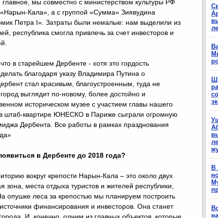
 главное, мы совместно с министерством культуры РФ
С
 «Нарын-Кала», а с группой «Сумма» Зиявудина
А
в
мик Петра I». Затраты были немалые: нам выделили из
л
й, республика смогла привлечь за счет инвесторов и
ей.
Ва
М
р
что в старейшем Дербенте - хотя это гордость
 сделать благодаря указу Владимира Путина о
Ш
ербент стал красивым, благоустроенным, туда не
р
 город выглядит по-новому, более достойно и
с
э
твенном историческом музее с участием главы нашего
а в штаб-квартире ЮНЕСКО в Париже сыграли огромную
У
миджа Дербента. Все работы в рамках празднования
А
ода»
в
ле
ж
оявиться в Дербенте до 2018 года?
В
н
иторию вокруг крепости Нарын-Кала – это около двух
М
ая зона, места отдыха туристов и жителей республики,
п
На опушке леса за крепостью мы планируем построить
источники финансирования и инвесторов. Она станет
В
н
рода. И, конечно, одним из главных объектов, которые