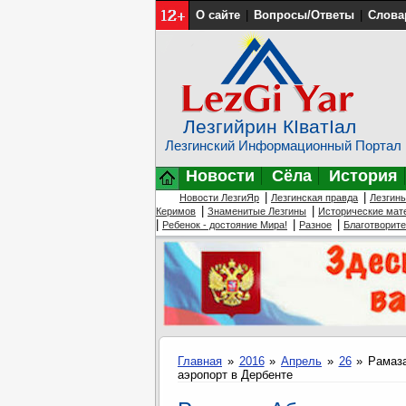
О сайте
|
Вопросы/Ответы
|
Слова
Лезгийрин КIватIал
Лезгинский Информационный Портал
Новости
Сёла
История
|
|
Новости ЛезгиЯр
Лезгинская правда
Лезгин
|
|
Керимов
Знаменитые Лезгины
Исторические мат
|
|
|
Ребенок - достояние Мира!
Разное
Благотворит
Главная
»
2016
»
Апрель
»
26
» Рамаза
аэропорт в Дербенте