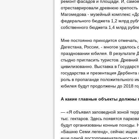
ремонт фасадов и площади. И, самое
отреставрировали древнюю крепость
Магомедова - музейный комплекс «До
федерального бюджета 1,2 млрд рубле
собственного бюджета 1,4 млрд рубл
Мне постоянно приходится отмечать, 
Дагестана, России, - многое удалось
праздновании юбилея. В результате Д
стыдно пригласить туристов. Древний
цивилизованно. Выставка в Государс
государства и презентация Дербент
роль в пропаганде положительного и
юбилея будут продолжены до 2018 г
А какие главные объекты должны п
— «Я объявил заповедной зоной терр
тыс. гектаров. Здесь появятся парков
будут организованы конные походы. 
«Башню Семи легенд», сейчас ищем 
еще одной достопримечательностью го