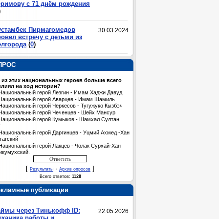
еримову с 71 днём рождения
)
устамбек Пирмагомедов
30.03.2024
овел встречу с детьми из
елгорода
(
0
)
ПРОС
 из этих национальных героев больше всего
лиял на ход истории?
Национальный герой Лезгин - Имам Хаджи Давуд
Национальный герой Аварцев - Имам Шамиль
Национальный герой Черкесов - Тугужуко Кызбэч
Национальный герой Чеченцев - Шейх Мансур
Национальный герой Кумыков - Шамхал Султан
т
Национальный герой Даргинцев - Уцмий Ахмед -Хан
тагский
Национальный герой Лакцев - Чолак Сурхай-Хан
икумухский.
[
·
]
Результаты
Архив опросов
Всего ответов:
1128
екламные публикации
аймы через Тинькофф ID:
22.05.2026
еханика работы и