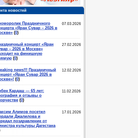
нта новостей
роморолик Праздничного
07.03.2026
нцерта «Яран Сувар – 2026 в
оскве»
(
0
)
раздничный концерт «Яран
27.02.2026
вар – 2026 в Москве»
ыходит на финишную
рямую
(
0
)
eaking news!!! Праздничный
12.02.2026
нцерт «Яран Сувар 2026 в
оскве»!
(
0
)
рбен Кардаш — 65 лет:
11.02.2026
иография и отзывы о
ворчестве
(
0
)
аксим Алимов посетил
17.01.2026
ердали Джалилова и
ередал поздравление от
инистра культуры Дагестана
)