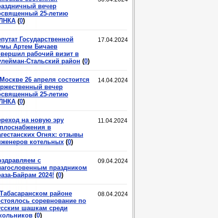
раздничный вечер
освященный 25-летию
ЛНКА
(
0
)
епутат Государственной
17.04.2024
умы Артем Бичаев
овершил рабочий визит в
улейман-Стальский район
(
0
)
 Москве 26 апреля состоится
14.04.2024
оржественный вечер
освященный 25-летию
ЛНКА
(
0
)
ереход на новую эру
11.04.2024
еплоснабжения в
агестанских Огнях: отзывы
нженеров котельных
(
0
)
оздравляем с
09.04.2024
лагословенным праздником
аза-Байрам 2024!
(
0
)
 Табасаранском районе
08.04.2024
остоялось соревнование по
усским шашкам среди
кольников
(
0
)