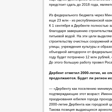
предстоит сдать до 2018 года, являе
Из федерального бюджета через Минк
еще 23 млн - из республиканской каз
К 1 сентября в Дербенте полностью 
благодаря завершению строительства
питьевой водой. На эти цели выделяе
строительству очистных сооружений 
улицы, учреждения культуры и образо
объездной автодороги от федеральной
году будет потрачено 12 млн рублей,
До этого большую работу провел Рос
Дербент отметил 2000-летие, но с
продолжаются. Будет ли регион ис
— «Дербенту как поселению минимум 
подтверждающие этот возраст. Именн
празднования юбилея города проходил
2000-летие Дербента как городской ц
Такова позиция выдающихся археоло