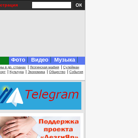
истрация
Фото
Видео
Музыка
|
|
ны в др. странах
Лезгинская мафия
Сулейман
|
|
|
|
орт
Культура
Экономика
Общество
События