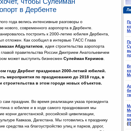
хочет, чтобы Сулейман
опорт в Дербенте
Ле
ого года велись интенсивные разговоры о
П
ко
ве нового, современного аэропорта в Дербенте.
М
анировалось построить к 2000-летию юбилея Дербента,
ыл отложен. Как сообщил в интервью ТАСС Глава
П
амазан Абдулатипов
, идея строительства аэропорта
Су
в
 главой правительства России Дмитрием Анатольевичем
п
ором может выступить бизнесмен
Сулейман Керимов
.
Br
ом году Дербент праздновал 2000-летний юбилей.
ко
М
ь мероприятия по празднованию до 2018 года, в
и строительства в этом городе новых объектов.
А
б
т
о сам праздник. Во время реализации указа президента
М
тина о юбилее и в ходе самого празднования мы
М
кие корни дагестанской, российской цивилизации,
п
м
ультуре Кавказа, Дагестана. Мы готовились к празднику
(
0
е средства на благоустройство улиц и парков, дорог,