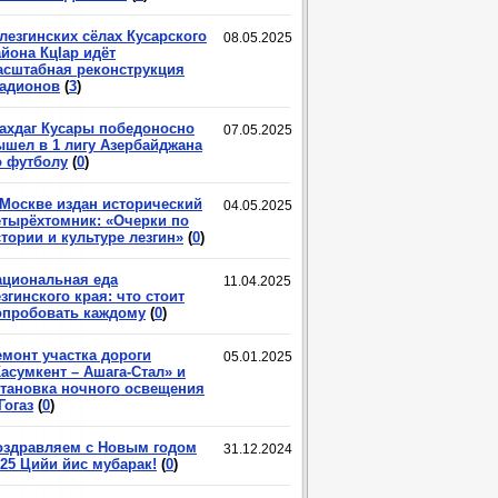
лезгинских сёлах Кусарского
08.05.2025
йона КцIар идёт
асштабная реконструкция
тадионов
(
3
)
ахдаг Кусары победоносно
07.05.2025
ышел в 1 лигу Азербайджана
о футболу
(
0
)
 Москве издан исторический
04.05.2025
етырёхтомник: «Очерки по
тории и культуре лезгин»
(
0
)
ациональная еда
11.04.2025
згинского края: что стоит
опробовать каждому
(
0
)
емонт участка дороги
05.01.2025
асумкент – Ашага-Стал» и
становка ночного освещения
Гогаз
(
0
)
оздравляем с Новым годом
31.12.2024
025 Цийи йис мубарак!
(
0
)