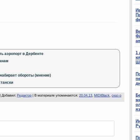
Ив
П
ф
В
Ф
а
1
ть аэропорт в Дербенте
ю
ланам
Ш
П
набирает обороты (мнение)
п
стански
д
Б
 |
Добавил
:
Редактор
|
В материале упоминаются
:
20.04.13
,
MIDIBlack
,
сказ о
м
о
я
И
Р
П