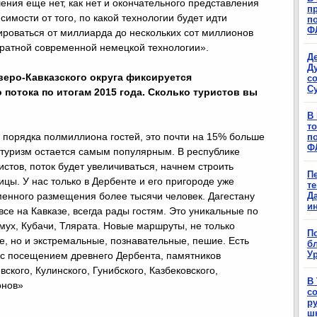
шения еще нет, как нет и окончательного представления
п
симости от того, по какой технологии будет идти
п
Ф
ироваться от миллиарда до нескольких сот миллионов
тратной современной немецкой технологии».
Д
Д
веро-Кавказского округа фиксируется
с
С
 потока по итогам 2015 года. Сколько туристов вы
В
т
 порядка полмиллиона гостей, это почти на 15% больше
п
Ф
туризм остается самым популярным. В республике
стов, поток будет увеличиваться, начнем строить
П
ицы. У нас только в Дербенте и его пригороде уже
т
менного размещения более тысячи человек. Дагестану
Д
и
 все на Кавказе, всегда рады гостям. Это уникальные по
умух, Кубачи, Тлярата. Новые маршруты, не только
П
е, но и экстремальные, познавательные, пешие. Есть
б
Ур
 с посещением древнего Дербента, памятников
ского, Кулинского, Гунибского, Казбековского,
В
онов»
с
р
ш