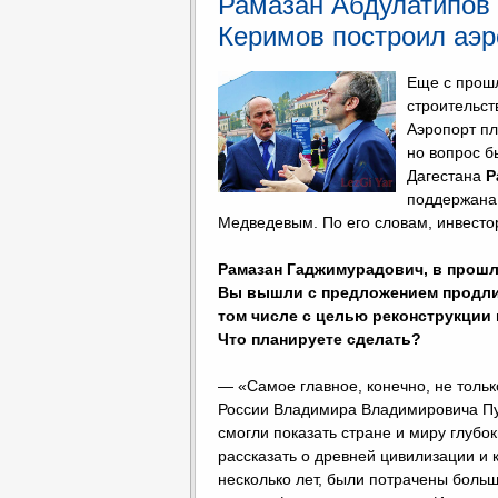
Рамазан Абдулатипов 
Керимов построил аэр
Еще с прошл
строительст
Аэропорт пл
но вопрос б
Дагестана
Р
поддержана
Медведевым. По его словам, инвест
Рамазан Гаджимурадович, в прошл
Вы вышли с предложением продлит
том числе с целью реконструкции 
Что планируете сделать?
— «Самое главное, конечно, не тольк
России Владимира Владимировича Пу
смогли показать стране и миру глубо
рассказать о древней цивилизации и к
несколько лет, были потрачены больши