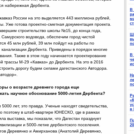
тся набережная Дербента.
В 
ра
авказ России на это выделяется 443 миллиона рублей,
м
с
ны. Уже готова проектно-сметная документация проекта.
завершим строительство школы №15, до конца года,
Ш
 Самурского водовода, обеспечим город чистой
в
тся 45 млн рублей, 39 млн пойдут на работы по
п
и канализации Дербента. Приведены в порядок многие
В
вания. Также в этом году начинается проектирование
ч
 трассы М-29 «Кавказ» до Дербента. На это в 2016
ис
 строить дорогу будем силами дагестанского Автодора.
автодор».
Н
ле
п
поры о возрасте древнего города еще
кать научное обоснование 5000-летия Дербента?
Р
«К
у
5000 лет, это правда. Ученые находят свидетельства,
в 
о поэтому в штаб-квартире ЮНЕСКО, где в рамках
а выставка, мы показали, что Дагестан празднует
П
ивилизации и 5000-летие дербентского поселения.
2
гов Деревянко и Амирханова (Анатолий Деревянко,