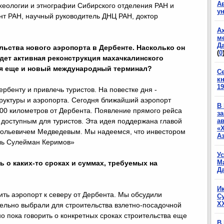
А
рхеологии и этнографии Сибирского отделения РАН и
у
нт РАН, научный руководитель ДНЦ РАН, доктор
А
м
Да
льства нового аэропорта в Дербенте. Насколько он
(
0
идет активная реконструкция махачкалинского
тся еще и новый международный терминал?
С
к
19
рбенту и привлечь туристов. На повестке дня -
руктуры и аэропорта. Сегодня ближайший аэропорт
В
100 километров от Дербента. Появление прямого рейса
з
 доступным для туристов. Эта идея поддержана главой
а
«
тольевичем Медведевым. Мы надеемся, что инвестором
А
ль Сулейман Керимов»
У
М
ь о каких-то сроках и суммах, требуемых на
Да
И
оить аэропорт к северу от Дербента. Мы обсудили
С
X
ельно выбрали для строительства взлетно-посадочной
но пока говорить о конкретных сроках строительства еще
В