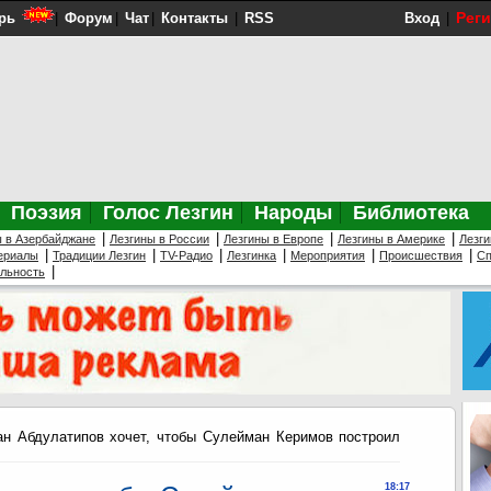
Рег
рь
|
Форум
|
Чат
|
Контакты
|
RSS
Вход
|
Поэзия
Голос Лезгин
Народы
Библиотека
|
|
|
|
ы в Азербайджане
Лезгины в России
Лезгины в Европе
Лезгины в Америке
Лезги
|
|
|
|
|
|
ериалы
Традиции Лезгин
TV-Радио
Лезгинка
Мероприятия
Происшествия
Сп
|
ельность
н Абдулатипов хочет, чтобы Сулейман Керимов построил
18:17