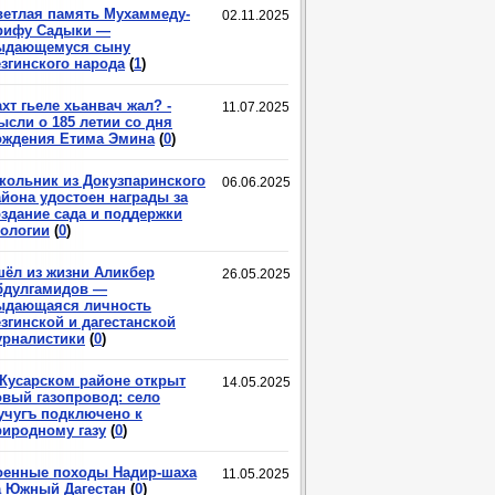
ветлая память Мухаммеду-
02.11.2025
рифу Садыки —
ыдающемуся сыну
езгинского народа
(
1
)
хт гьеле хьанвач жал? -
11.07.2025
ысли о 185 летии со дня
ождения Етима Эмина
(
0
)
кольник из Докузпаринского
06.06.2025
айона удостоен награды за
оздание сада и поддержки
кологии
(
0
)
шёл из жизни Аликбер
26.05.2025
бдулгамидов —
ыдающаяся личность
згинской и дагестанской
урналистики
(
0
)
 Кусарском районе открыт
14.05.2025
овый газопровод: село
учугъ подключено к
риродному газу
(
0
)
оенные походы Надир-шаха
11.05.2025
а Южный Дагестан
(
0
)