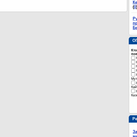
К
(
0
Р
пр
Б
О
Кто
пов
Му
Кай
Каз
Р
З
м