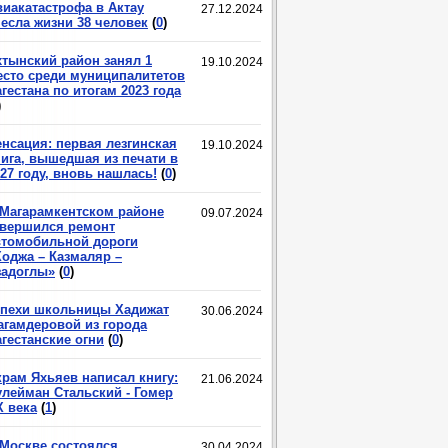
виакатастрофа в Актау
27.12.2024
несла жизни 38 человек
(
0
)
хтынский район занял 1
19.10.2024
есто среди муниципалитетов
гестана по итогам 2023 года
)
енсация: первая лезгинская
19.10.2024
нига, вышедшая из печати в
27 году, вновь нашлась!
(
0
)
 Магарамкентском районе
09.07.2024
авершился ремонт
втомобильной дороги
Ходжа – Казмаляр –
задоглы»
(
0
)
спехи школьницы Хадижат
30.06.2024
агамдеровой из города
гестанские огни
(
0
)
крам Яхьяев написал книгу:
21.06.2024
улейман Стальский - Гомер
X века
(
1
)
 Москве состоялся
30.04.2024