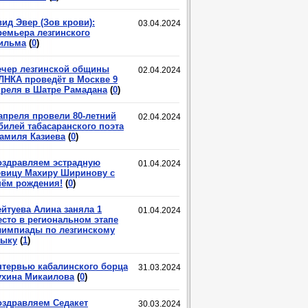
ид Эвер (Зов крови):
03.04.2024
ремьера лезгинского
ильма
(
0
)
ечер лезгинской общины
02.04.2024
ЛНКА проведёт в Москве 9
преля в Шатре Рамадана
(
0
)
 апреля провели 80-летний
02.04.2024
билей табасаранского поэта
амиля Казиева
(
0
)
оздравляем эстрадную
01.04.2024
евицу Махиру Ширинову с
нём рождения!
(
0
)
ейтуева Алина заняла 1
01.04.2024
есто в региональном этапе
лимпиады по лезгинскому
зыку
(
1
)
нтервью кабалинского борца
31.03.2024
ухина Микаилова
(
0
)
оздравляем Седакет
30.03.2024