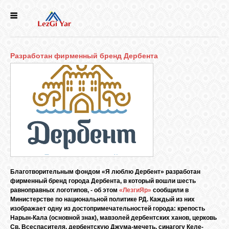
НОВОСТИ
Разработан фирменный бренд Дербента
СЕЛА
ИСТОРИЯ
КУЛЬТУРА
ГОЛОС
ЛЕЗГИН
Благотворительным фондом «Я люблю Дербент» разработан
фирменный бренд города Дербента, в который вошли шесть
равноправных логотипов, - об этом
«ЛезгиЯр»
сообщили в
НАРОДЫ
Министерстве по национальной политике РД. Каждый из них
изображает одну из достопримечательностей города: крепость
Нарын-Кала (основной знак), мавзолей дербентских ханов, церковь
Св. Всеспасителя, дербентскую Джума-мечеть, синагогу Келе-