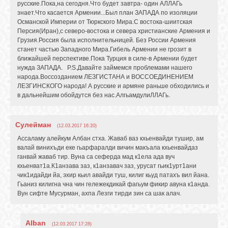
русские.Пока,на сегодня.Что будет завтра- один АЛЛАГь
знает.Что касается Армении...Был план ЗАПАДА по изоляции
Османской Империи от Тюркского Мира.С востока-шиитская
Персия(Иран),с северо-востока и севера христианские Армения и
Грузия.Россия была исполнительницей. Без России Армения
станет частью Западного Мира.Гибель Армении не грозит в
ближайшей перспективе.Пока Турция в силе-в Армении будет
нужда ЗАПАДА. P.S.Давайте займемся проблемами нашего
народа.Воссозданием ЛЕЗГИСТАНА и ВОССОЕДИНЕНИЕМ
ЛЕЗГИНСКОГО народа! А русские и армяне раньше обходились и
в дальнейшим обойдутся без нас.АлгьамдулиЛЛАГь.
Сулейман
(12.03.2017 16:20)
Ассаламу алейкум Албан стха. Жаваб ваз кхьенвайди тушир, ам
валай винихъди еке гьарфаралди вичин макъала кхьенвайдаз
ганвай жаваб тир. Вуна са сеферда мад к1ела ада вуч
кхьенват1а.К1анзава заз, к1анзавач заз, урусат гьик1урт1ани
чик1идайди йа, эхир кьил авайди туш, килиг кьуд патахъ вил йана.
Гьаниз килигна чна чин гележекдикай фагьум фикир авуна к1анда.
Вун сифте Мусурман, ахпа Лезги тирди зин са шак алач.
Alban
(12.03.2017 17:28)