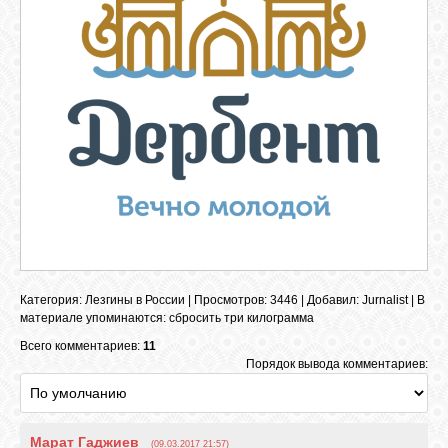
ОБЪЯВЛЕНИЯ
ВОПРОСЫ /
ОТВЕТЫ
КОНТАКТЫ
ВХОД
Категория
:
Лезгины в России
|
Просмотров
: 3446 |
Добавил
:
Jurnalist
|
В
материале упоминаются
:
сбросить три килограмма
Всего комментариев:
11
RSS
Порядок вывода комментариев:
VK
Марат Гаджиев
(09.03.2017 21:57)