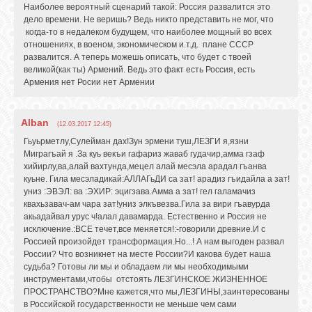
Наиболее вероятный сценарий такой: Россия развалится это
дело времени. Не веришь? Ведь никто представить не мог, что
когда-то в недалеком будущем, что наиболее мощный во всех
отношениях, в военом, экономическом и.т.д. плане СССР
развалится. А теперь можешь описать, что будет с твоей
великой(как ты) Армений. Ведь это факт есть Россия, есть
Армения нет Росии нет Армении
Alban
(12.03.2017 12:45)
Гьуьрметлу,Сулейман дах!Зун эрмени туш,ЛЕЗГИ я,язни
Миграгъай я .За куь векъи гафариз жаваб гудачир,амма гзаф
хийирлу,ва,алай вахтунда,мецел алай месэла арадал гъанва
куьне. Гила месэладикай:АЛЛАГьДИ са зат! арадиз гъидайла а зат!
униз :ЭВЭЛ: ва :ЭХИР: эцигзава.Амма а зат! гел галамачиз
квахьзавач-ам чара зат!униз элкъвезва.Гила за вири гъавурда
акьадайвал урус ч!алал давамарда. Естественно и Россия не
исключение.:ВСЕ течет,все меняется!:-говорили древние.И с
Россией произойдет трансформация.Но...! А нам выгоден развал
России? Что возникнет на месте России?И какова будет наша
судьба? Готовы ли мы и обладаем ли мы необходимыми
инструментами,чтобы отстоять ЛЕЗГИНСКОЕ ЖИЗНЕННОЕ
ПРОСТРАНСТВО?Мне кажется,что мы,ЛЕЗГИНЫ,заинтересованы
в Российской государственности не меньше чем сами