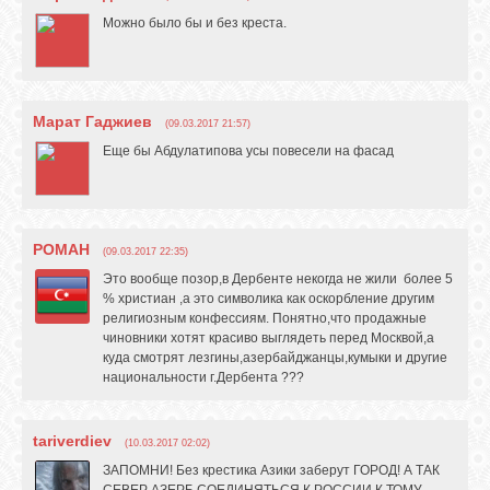
Можно было бы и без креста.
GOOGLE+
TWITTER
Марат Гаджиев
(09.03.2017 21:57)
Еще бы Абдулатипова усы повесели на фасад
FACEBOOK
РОМАН
(09.03.2017 22:35)
Это вообще позор,в Дербенте некогда не жили более 5
% христиан ,а это символика как оскорбление другим
религиозным конфессиям. Понятно,что продажные
чиновники хотят красиво выглядеть перед Москвой,а
куда смотрят лезгины,азербайджанцы,кумыки и другие
национальности г.Дербента ???
tariverdiev
(10.03.2017 02:02)
ЗАПОМНИ! Без крестика Азики заберут ГОРОД! А ТАК
СЕВЕР АЗЕРБ СОЕДИНЯТЬСЯ К РОССИИ К ТОМУ