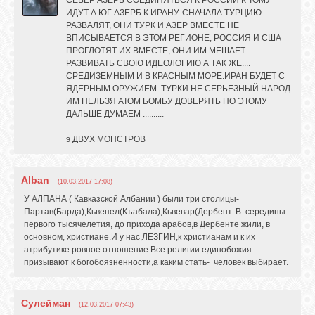
ИДУТ А ЮГ АЗЕРБ К ИРАНУ. СНАЧАЛА ТУРЦИЮ
РАЗВАЛЯТ, ОНИ ТУРК И АЗЕР ВМЕСТЕ НЕ
ВПИСЫВАЕТСЯ В ЭТОМ РЕГИОНЕ, РОССИЯ И США
ПРОГЛОТЯТ ИХ ВМЕСТЕ, ОНИ ИМ МЕШАЕТ
РАЗВИВАТЬ СВОЮ ИДЕОЛОГИЮ А ТАК ЖЕ....
СРЕДИЗЕМНЫМ И В КРАСНЫМ МОРЕ.ИРАН БУДЕТ С
ЯДЕРНЫМ ОРУЖИЕМ. ТУРКИ НЕ СЕРЬЕЗНЫЙ НАРОД
ИМ НЕЛЬЗЯ АТОМ БОМБУ ДОВЕРЯТЬ ПО ЭТОМУ
ДАЛЬШЕ ДУМАЕМ ..........
э ДВУХ МОНСТРОВ
Alban
(10.03.2017 17:08)
У АЛПАНА ( Кавказской Албании ) были три столицы-
Партав(Барда),Кьвепел(Къабала),Кьвевар(Дербент. В середины
первого тысячелетия, до прихода арабов,в Дербенте жили, в
основном, христиане.И у нас,ЛЕЗГИН,к христианам и к их
атрибутике ровное отношение.Все религии единобожия
призывают к богобоязненности,а каким стать- человек выбирает.
Сулейман
(12.03.2017 07:43)