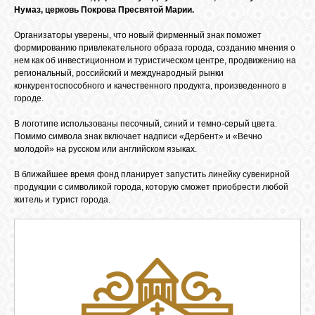
БИБЛИОТЕКА
Нумаз, церковь Покрова Пресвятой Марии.
Организаторы уверены, что новый фирменный знак поможет
ФОРУМ
формированию привлекательного образа города, созданию мнения о
нем как об инвестиционном и туристическом центре, продвижению на
региональный, российский и международный рынки
конкурентоспособного и качественного продукта, произведенного в
ГОСТЕВАЯ
городе.
В логотипе использованы песочный, синий и темно-серый цвета.
О САЙТЕ
Помимо символа знак включает надписи «Дербент» и «Вечно
молодой» на русском или английском языках.
В ближайшее время фонд планирует запустить линейку сувенирной
ФОТО
продукции с символикой города, которую сможет приобрести любой
житель и турист города.
ВИДЕО
МУЗЫКА
САЙТЫ