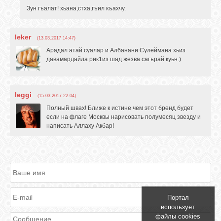
Зун гъалат! хьана,стха,гъил къахчу.
leker
(13.03.2017 14:47)
Арадал атай суалар и Албанани Сулеймана хьиз
давамардайла рик1из шад жезва.сагърай куьн.)
leggi
(15.03.2017 22:04)
Полный швах! Ближе к истине чем этот бренд будет
если на флаге Москвы нарисовать полумесяц звезду и
написать Аллаху Акбар!
Портал
использует
файлы cookies