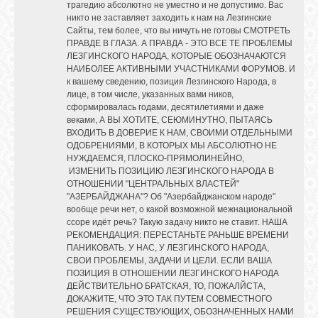
трагедию абсолютно не уместно и не допустимо. Вас
никто не заставляет заходить к нам на Лезгинские
Сайты, тем более, что вы ничуть не готовы СМОТРЕТЬ
ПРАВДЕ В ГЛАЗА. А ПРАВДА - ЭТО ВСЕ ТЕ ПРОБЛЕМЫ
ЛЕЗГИНСКОГО НАРОДА, КОТОРЫЕ ОБОЗНАЧАЮТСЯ
НАИБОЛЕЕ АКТИВНЫМИ УЧАСТНИКАМИ ФОРУМОВ. И
к вашему сведению, позиция Лезгинского Народа, в
лице, в том числе, указанных вами ников,
сформировалась годами, десятилетиями и даже
веками, А ВЫ ХОТИТЕ, СЕЮМИНУТНО, ПЫТАЯСЬ
ВХОДИТЬ В ДОВЕРИЕ К НАМ, СВОИМИ ОТДЕЛЬНЫМИ
ОДОБРЕНИЯМИ, В КОТОРЫХ МЫ АБСОЛЮТНО НЕ
НУЖДАЕМСЯ, ПЛОСКО-ПРЯМОЛИНЕЙНО,
ИЗМЕНИТЬ ПОЗИЦИЮ ЛЕЗГИНСКОГО НАРОДА В
ОТНОШЕНИИ "ЦЕНТРАЛЬНЫХ ВЛАСТЕЙ"
"АЗЕРБАЙДЖАНА"? Об "Азербайджанском народе"
вообще речи нет, о какой возможной межнациональной
ссоре идёт речь? Такую задачу никто не ставит. НАША
РЕКОМЕНДАЦИЯ: ПЕРЕСТАНЬТЕ РАНЬШЕ ВРЕМЕНИ
ПАНИКОВАТЬ. У НАС, У ЛЕЗГИНСКОГО НАРОДА,
СВОИ ПРОБЛЕМЫ, ЗАДАЧИ И ЦЕЛИ. ЕСЛИ ВАША
ПОЗИЦИЯ В ОТНОШЕНИИ ЛЕЗГИНСКОГО НАРОДА
ДЕЙСТВИТЕЛЬНО БРАТСКАЯ, ТО, ПОЖАЛЙСТА,
ДОКАЖИТЕ, ЧТО ЭТО ТАК ПУТЕМ СОВМЕСТНОГО
РЕШЕНИЯ СУЩЕСТВУЮЩИХ, ОБОЗНАЧЕННЫХ НАМИ