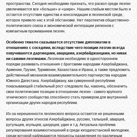
пространства. Сегодня необходимо признать, что раскол среди лезгин
GOOGLE+
увеличивается все «больше» и «шире». Нашим слабым местом было и
остается отсутствие единства и консолидации в лезгинской среде,
которое привело нас к этой обстановке. Нет перспектив общественно-
политического союза и экономической интеграции регионов с
TWITTER
компактным проживанием лезгин.
Особенно тяжело сказывается отсутствие дипломатии в
FACEBOOK
отношениях с соседями, вследствие чего позиции лезгин всегда
озвучиваются даргинцами, аварцами, азербайджанцами, но никак
ни самими лезгинами.
Лезгинам необходимо в одностороннем
порядке развивать отношения с братскими народами Азербайджана,
Армении, Грузии, Туркмении, Казахстана и Ирана, а также предложить
действенный механизм взаимоуважительного партнерства народам
Южного Дагестана. Азербайджану, как суверенной республике
показывающей стабильный рост следовало бы, наконец, обозначить
свои политические позиции в отношении лезгин - самого крупного
этнического сообщества способного стать примером для внутренней
организации других народов республики.
Из-за нерешенности лезгинского вопроса остаются не решенными
вопросы других этносов Азербайджана, русских, талышей, аварцев,
рутульцев, агульцев, цахурцев, удин и т.д. Актуальна проблема
регулирования взаимоотношений в среде югодагестанской молодежи,
среди которой наблюдаются процессы разделения по различным