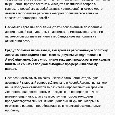
их решения, прежде всего каким видится лезгинский вопрос в
контексте российско-азербайджанских отношений, и каково место
лезгин в геополитике региона в котором политическое влияние
зависит от договоренностей?
Насколько серьезны проблемы утраты современным поколением
лезгин родной культуры, языка, лезгинского менталитета, и что же
является следствием влияния азербайджанцев на политику в
отношении лезгин?
Грядут большие перемены, и, выстраивая региональную политику
лезгинам необходимо стать мостом дружбы между Россией и
Азербайджаном, быть участником текущих процессов, и тем самым
влиять на события получая выгодные преференции своему
народу.
Неспособность элиты на союзнические отношения отодвинуло
лезгинский кадровый вопрос в Дагестане и Азербайджане, из-за чего
наша молодежь становится выразителем протестных настроений.
Лезгинская общественность, и прежде всего ее передовая часть -
интеллигенция оказалась не в состоянии помочь молодежи
преодолеть устоявшийся этнонациональный кризис, который в
отсутствие решения преобразился во внутриконфессиональную
проблему.