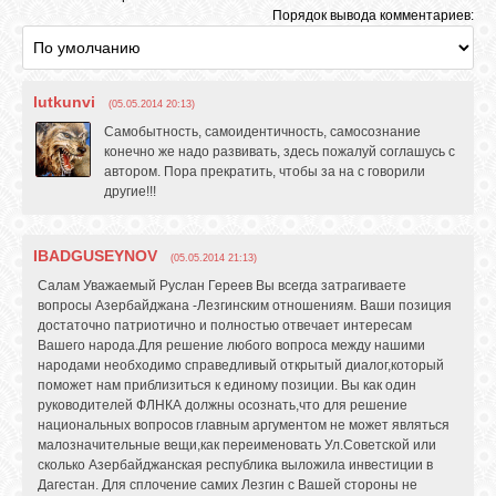
Порядок вывода комментариев:
lutkunvi
(05.05.2014 20:13)
Самобытность, самоидентичность, самосознание
конечно же надо развивать, здесь пожалуй соглашусь с
автором. Пора прекратить, чтобы за на с говорили
другие!!!
IBADGUSEYNOV
(05.05.2014 21:13)
Салам Уважаемый Руслан Гереев Вы всегда затрагиваете
вопросы Азербайджана -Лезгинским отношениям. Ваши позиция
достаточно патриотично и полностью отвечает интересам
Вашего народа.Для решение любого вопроса между нашими
народами необходимо справедливый открытый диалог,который
поможет нам приблизиться к единому позиции. Вы как один
руководителей ФЛНКА должны осознать,что для решение
национальных вопросов главным аргументом не может являться
малозначительные вещи,как переименовать Ул.Советской или
сколько Азербайджанская республика выложила инвестиции в
Дагестан. Для сплочение самих Лезгин с Вашей стороны не