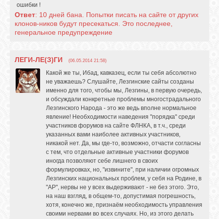
ошибки !
Ответ
: 10 дней бана. Попытки писать на сайте от других
клонов-ников будут пресекаться. Это последнее,
генеральное предупреждение
ЛЕГИ-ЛЕ(З)ГИ
(06.05.2014 21:58)
Какой же ты, Ибад, кавказец, если ты себя абсолютно
не уважаешь? Слушайте, Лезгинские сайты созданы
именно для того, чтобы мы, Лезгины, в первую очередь,
и обсуждали конкретные проблемы многострадального
Лезгинского Народа - это же ведь вполне нормальное
явление! Необходимости наведения "порядка" среди
участников форумов на сайте ФЛНКА, в т.ч., среди
указанных вами наиболее активных участников,
никакой нет. Да, мы где-то, возможно, отчасти согласны
с тем, что отдельные активные участники форумов
иногда позволяют себе лишнего в своих
формулировках, но, "извините", при наличии огромных
Лезгинских национальных проблем, у себя на Родине, в
"АР", нервы не у всех выдерживают - не без этого. Это,
на наш взгляд, в общем-то, допустимая погрешность,
хотя, конечно же, признаём необходимость управления
своими нервами во всех случаях. Но, из этого делать