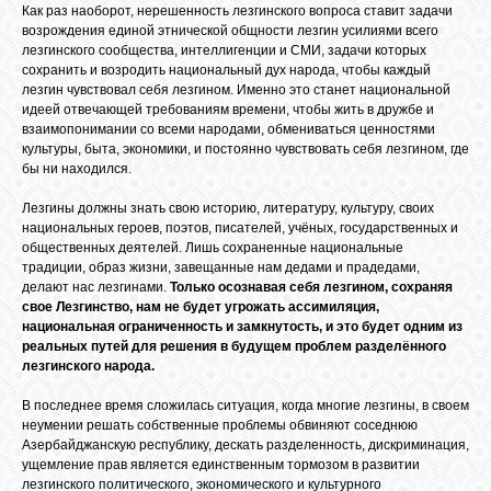
Как раз наоборот, нерешенность лезгинского вопроса ставит задачи
возрождения единой этнической общности лезгин усилиями всего
лезгинского сообщества, интеллигенции и СМИ, задачи которых
ОБЪЯВЛЕНИЯ
сохранить и возродить национальный дух народа, чтобы каждый
лезгин чувствовал себя лезгином. Именно это станет национальной
идеей отвечающей требованиям времени, чтобы жить в дружбе и
взаимопонимании со всеми народами, обмениваться ценностями
ВОПРОСЫ /
культуры, быта, экономики, и постоянно чувствовать себя лезгином, где
ОТВЕТЫ
бы ни находился.
Лезгины должны знать свою историю, литературу, культуру, своих
КОНТАКТЫ
национальных героев, поэтов, писателей, учёных, государственных и
общественных деятелей. Лишь сохраненные национальные
традиции, образ жизни, завещанные нам дедами и прадедами,
делают нас лезгинами.
Только осознавая себя лезгином, сохраняя
ВХОД
свое Лезгинство, нам не будет угрожать ассимиляция,
национальная ограниченность и замкнутость, и это будет одним из
реальных путей для решения в будущем проблем разделённого
лезгинского народа.
RSS
В последнее время сложилась ситуация, когда многие лезгины, в своем
неумении решать собственные проблемы обвиняют соседнюю
Азербайджанскую республику, дескать разделенность, дискриминация,
VK
ущемление прав является единственным тормозом в развитии
лезгинского политического, экономического и культурного