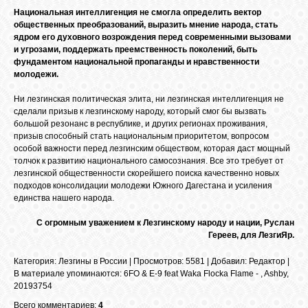
Национальная интеллигенция не смогла определить вектор
общественных преобразований, выразить мнение народа, стать
ядром его духовного возрождения перед современными вызовами
и угрозами, поддержать преемственность поколений, быть
фундаментом национальной пропаганды и нравственности
молодежи.
Ни лезгинская политическая элита, ни лезгинская интеллигенция не
сделали призыв к лезгинскому народу, который смог бы вызвать
большой резонанс в республике, и других регионах проживания,
призыв способный стать национальным приоритетом, вопросом
особой важности перед лезгинским обществом, которая даст мощный
толчок к развитию национального самосознания. Все это требует от
лезгинской общественности скорейшего поиска качественно новых
подходов консолидации молодежи Южного Дагестана и усиления
единства нашего народа.
С огромным уважением к Лезгинскому народу и нации, Руслан
Гереев, для ЛезгиЯр.
Категория
:
Лезгины в России
|
Просмотров
: 5581 |
Добавил
:
Редактор
|
В материале упоминаются
:
6FO & E-9 feat Waka Flocka Flame -
,
Ashby
,
20193754
Всего комментариев:
4