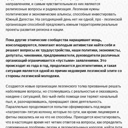
направлениям, и самым чувствительным из них являются
религиозные вопросы и радикализация. Лезгинам нужны
политические и экономические альянсы, способные инвестировать
Южный Дагестан. На сегодняшний день нет ни одной, про - лезгинской
организации способной предложить южным территориям реальные
проекты развития региона и нации.
Пока другие этнические сообщества наращивают мощь,
консолидируются, помогают молодым активистам найти себя и
решают вопросы их трудоустройства, наши политики, экономисты,
депутаты, чиновники, предприниматели, руководители различных
организаций ограничивается «пустыми» заявлениями. Это
происходит из года в год, продолжается десятилетиями, и такая
ситуация является одной из причин недоверия лезгинской элите со
стороны лезгинской молодежи.
Создаются новые организации лезгинского толка призванные решать
наболевшие вопросы, но столкнувшись с реальностью и оказавшись
наедине с ситуацией, без чьей-либо помощи они теряют начальный
пыл, и, разочаровавшись, прекращают свою деятельность.
Параллельно продолжаются попытки сформировать под видом
«патриотов» пятую колонну, которые по сути, как кроме лицемерия и
фитны оказались ни на что не способны. Приходится констатировать,
что в настоящее время нет четких ответов на вопросы, как определить
современные проблемы лезгин и лезгиноязычных народов, найти пути