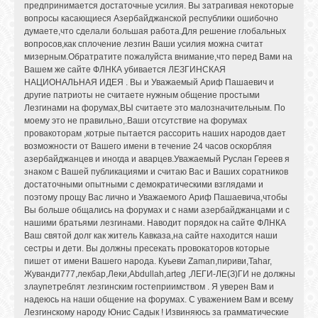
предпринимается достаточные усилия. Вы затрагивая некоторые
вопросы касающиеся Азербайджанской республики ошибочно
думаете,что сделали большая работа.Для решение глобальных
вопросов,как сплочение лезгин Ваши усилия можна считат
мизерным.Обратратите пожалуйста внимание,что перед Вами на
Вашем же сайте ФЛНКА убивается ЛЕЗГИНСКАЯ
НАЦИОНАЛЬНАЯ ИДЕЯ . Вы и Уважаемый Ариф Пашаевич и
другие патриоты не считаете нужным общение простыми
Лезгинами на форумах,ВЫ считаете это малозначительным. По
моему это не правильно,.Ваши отсутствие на форумах
провакоторам ,котрые пытается рассорить наших народов дает
возможности от Вашего имени в течение 24 часов оскорбляя
азербайджанцев и иногда и аварцев.Уважаемый Руслан Гереев я
знаком с Вашей публикациями и считаю Вас и Ваших соратников
достаточными опытными с демократическими взглядами и
поэтому прощу Вас лично и Уважаемого Ариф Пашаевича,чтобы
Вы больше общались на форумах и с нами азербайджанцами и с
нашими братьями лезгинами. Наводит порядок на сайте ФЛНКА
Ваш святой долг как житель Кавказа,на сайте находится наши
сестры и дети. Вы должны пресекать провокаторов которые
пишет от имени Вашего народа. Куьеви Zaman,пириви,Tahar,
Жуванди777,лекбар,Леки,Abdullah,arteg ,ЛЕГИ-ЛЕ(З)ГИ не должны
злаупетреблят лезгинским гостеприимством . Я уверен Вам и
надеюсь на наши общение на форумах. С уважением Вам и всему
Лезгинскому народу Юнис Садык ! Извиняюсь за грамматические