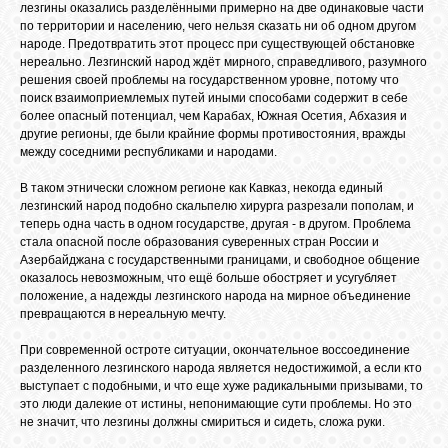
БИБЛИОТЕКА
лезгины оказались разделёнными примерно на две одинаковые части
по территории и населению, чего нельзя сказать ни об одном другом
народе. Предотвратить этот процесс при существующей обстановке
нереально. Лезгинский народ ждёт мирного, справедливого, разумного
ФОРУМ
решения своей проблемы на государственном уровне, потому что
поиск взаимоприемлемых путей иными способами содержит в себе
более опасный потенциал, чем Карабах, Южная Осетия, Абхазия и
ГОСТЕВАЯ
другие регионы, где были крайние формы противостояния, вражды
между соседними республиками и народами.
В таком этнически сложном регионе как Кавказ, некогда единый
О САЙТЕ
лезгинский народ подобно скальпелю хирурга разрезали пополам, и
теперь одна часть в одном государстве, другая - в другом. Проблема
стала опасной после образования суверенных стран России и
ФОТО
Азербайджана с государственными границами, и свободное общение
оказалось невозможным, что ещё больше обостряет и усугубляет
положение, а надежды лезгинского народа на мирное объединение
превращаются в нереальную мечту.
ВИДЕО
При современной остроте ситуации, окончательное воссоединение
разделенного лезгинского народа является недостижимой, а если кто
МУЗЫКА
выступает с подобными, и что еще хуже радикальными призывами, то
это люди далекие от истины, непонимающие сути проблемы. Но это
не значит, что лезгины должны смириться и сидеть, сложа руки.
САЙТЫ