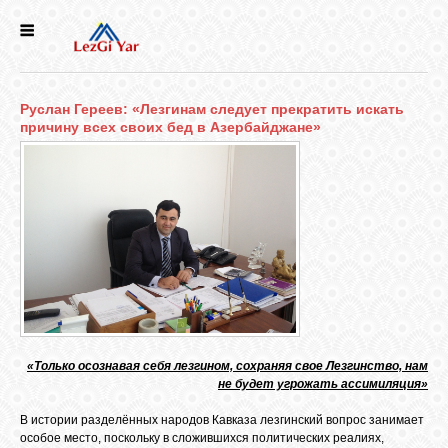
НОВОСТИ
Руслан Гереев: «Лезгинам следует прекратить искать
СЕЛА
причину всех своих бед в Азербайджане»
ИСТОРИЯ
КУЛЬТУРА
ГОЛОС
ЛЕЗГИН
«Только осознавая себя лезгином, сохраняя свое Лезгинство, нам
не будет угрожать ассимиляция»
НАРОДЫ
В истории разделённых народов Кавказа лезгинский вопрос занимает
особое место, поскольку в сложившихся политических реалиях,