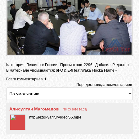
ОБЪЯВЛЕНИЯ
ВОПРОСЫ /
ОТВЕТЫ
КОНТАКТЫ
Категория
:
Лезгины в России
|
Просмотров
: 2296 |
Добавил
:
Редактор
|
В материале упоминаются
:
6FO & E-9 feat Waka Flocka Flame -
Всего комментариев:
1
ВХОД
Порядок вывода комментариев:
RSS
Алисултан Магомедов
(28.05.2016 16:53)
http://lezgi-yar.ru/Video/55.mp4
VK