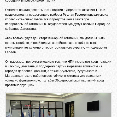
сообщили в пресс-службе партии.
БИБЛИОТЕКА
Отмечая начало деятельности партии в Дербенте, активист НПК и
выдвиженец на предстоящие выборы
Руслан Гереев
призвал своих
ФОРУМ
коллег интенсивно готовится к предстоящей в сентябре
избирательной кампании в Государственную думу России и Народное
собрание Дагестана.
ГОСТЕВАЯ
«Как только будет дан старт выборной компании, мы должны быть
готовы к работе, и необходимо задействовать штабы во всех
муниципалитетах южного территориального округа», — подчеркнул
О САЙТЕ
Гереев.
Он рассказал присутствующим о том, что НПК укрепляет свои позиции
в Южном Дагестане, и поддержку партии выразили активисты из
ФОТО
городов Дербента, ДагОгни, а также Агульского, Рутульского и
Магарамкентского районов республики в которых уже созданы и
успешно функционируют штабы Общероссийской партии «Народ
ВИДЕО
против коррупции».
МУЗЫКА
САЙТЫ