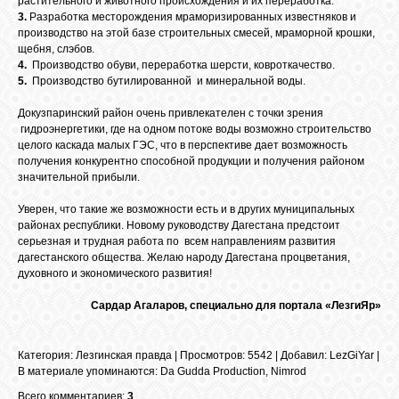
растительного и животного происхождения и их переработка.
3.
Разработка месторождения мраморизированных известняков и
производство на этой базе строительных смесей, мраморной крошки,
щебня, слэбов.
4.
Производство обуви, переработка шерсти, ковроткачество.
5.
Производство бутилированной и минеральной воды.
Докузпаринский район очень привлекателен с точки зрения
гидроэнергетики, где на одном потоке воды возможно строительство
целого каскада малых ГЭС, что в перспективе дает возможность
получения конкурентно способной продукции и получения районом
значительной прибыли.
Уверен, что такие же возможности есть и в других муниципальных
районах республики. Новому руководству Дагестана предстоит
серьезная и трудная работа по всем направлениям развития
дагестанского общества. Желаю народу Дагестана процветания,
духовного и экономического развития!
Сардар Агаларов, специально для портала «ЛезгиЯр»
Категория
:
Лезгинская правда
|
Просмотров
: 5542 |
Добавил
:
LezGiYar
|
В материале упоминаются
:
Da Gudda Production
,
Nimrod
Всего комментариев:
3