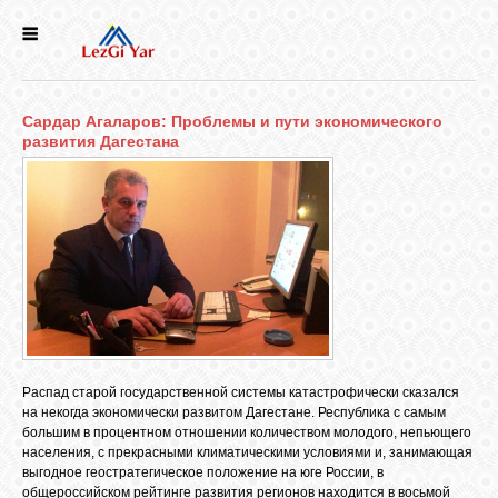
НОВОСТИ
Сардар Агаларов: Проблемы и пути экономического
СЕЛА
развития Дагестана
ИСТОРИЯ
КУЛЬТУРА
ГОЛОС
ЛЕЗГИН
Распад старой государственной системы катастрофически сказался
на некогда экономически развитом Дагестане. Республика с самым
НАРОДЫ
большим в процентном отношении количеством молодого, непьющего
населения, с прекрасными климатическими условиями и, занимающая
выгодное геостратегическое положение на юге России, в
общероссийском рейтинге развития регионов находится в восьмой