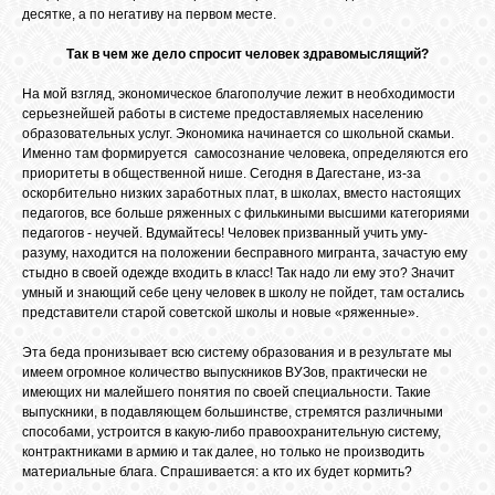
БИБЛИОТЕКА
десятке, а по негативу на первом месте.
Так в чем же дело спросит человек здравомыслящий?
ФОРУМ
На мой взгляд, экономическое благополучие лежит в необходимости
серьезнейшей работы в системе предоставляемых населению
образовательных услуг. Экономика начинается со школьной скамьи.
ГОСТЕВАЯ
Именно там формируется самосознание человека, определяются его
приоритеты в общественной нише. Сегодня в Дагестане, из-за
оскорбительно низких заработных плат, в школах, вместо настоящих
О САЙТЕ
педагогов, все больше ряженных с филькиными высшими категориями
педагогов - неучей. Вдумайтесь! Человек призванный учить уму-
разуму, находится на положении бесправного мигранта, зачастую ему
стыдно в своей одежде входить в класс! Так надо ли ему это? Значит
ФОТО
умный и знающий себе цену человек в школу не пойдет, там остались
представители старой советской школы и новые «ряженные».
ВИДЕО
Эта беда пронизывает всю систему образования и в результате мы
имеем огромное количество выпускников ВУЗов, практически не
имеющих ни малейшего понятия по своей специальности. Такие
выпускники, в подавляющем большинстве, стремятся различными
МУЗЫКА
способами, устроится в какую-либо правоохранительную систему,
контрактниками в армию и так далее, но только не производить
материальные блага. Спрашивается: а кто их будет кормить?
САЙТЫ