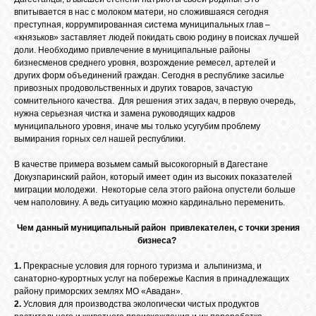
впитывается в нас с молоком матери, но сложившаяся сегодня
GOOGLE+
преступная, коррумпированная система муниципальных глав –
«князьков» заставляет людей покидать свою родину в поисках лучшей
доли. Необходимо привлечение в муниципальные районы
TWITTER
бизнесменов среднего уровня, возрождение ремесел, артелей и
других форм объединений граждан. Сегодня в республике засилье
привозных продовольственных и других товаров, зачастую
сомнительного качества. Для решения этих задач, в первую очередь,
FACEBOOK
нужна серьезная чистка и замена руководящих кадров
муниципального уровня, иначе мы только усугубим проблему
вымирания горных сел нашей республики.
В качестве примера возьмем самый высокогорный в Дагестане
Докузпаринский район, который имеет один из высоких показателей
миграции молодежи. Некоторые села этого района опустели больше
чем наполовину. А ведь ситуацию можно кардинально переменить.
Чем данный муниципальный район привлекателен, с точки зрения
бизнеса?
1.
Прекрасные условия для горного туризма и альпинизма, и
санаторно-курортных услуг на побережье Каспия в принадлежащих
району приморских землях МО «Авадан».
2.
Условия для производства экологически чистых продуктов