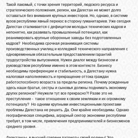
Такой лакомый, с точки зрения территорий, людского ресурса и
стратегического положения, регион, как Дагестан не может долго
оставаться без внимания крупных инвесторов. Но, однако, в системе
ОБЪЯВЛЕНИЯ
вузов республики явный перекос в сторону гуманитариев. Уже сегодня
Дагестан сталкивается с дефицитом молодых технических кадров и
непонятно, как развивать промышленный потенциал, как
ВОПРОСЫ /
реанимировать крупные оборонные заводы без подготовленных
ОТВЕТЫ
кадров? Необходима срочная реанимация системы
производственных училищ и колледжей технического направления с
одновременным обязательным предоставлением гарантий
трудоустройства выпускников. Нужен диалог между бизнесом и
КОНТАКТЫ
руководством республики именно в этом контексте. Бизнесу
необходимы преференции и стабильность, а Дагестану нужна
налоговая наполняемость и прекращение оттока граждан
ВХОД
работоспособного возраста за пределы региона. Почему рожденные
здесь наши братья, сестры и сыновья должны поднимать экономику
других регионов? Неужели тут все прекрасно?! Разве это не
преступление - такое отношение к своим землякам и их огромному
потенциалу? Но одними крупными инвестиционными проектами
RSS
проблемы Дагестана не решить. Да. Они крайне необходимы. Однако
географическая специфика, аграрный сектор экономики республики
требует, в том числе, привлечения предпринимателей и бизнесменов
VK
среднего уровня.
Дагестанцы, в высшей степени патриоты своей родины! Это