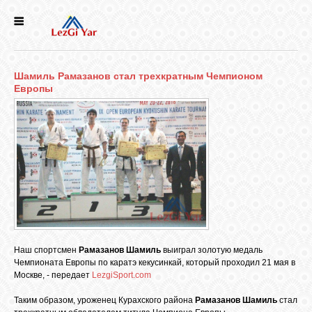
НОВОСТИ
Шамиль Рамазанов стал трехкратным Чемпионом
СЕЛА
Европы
ИСТОРИЯ
КУЛЬТУРА
ГОЛОС
ЛЕЗГИН
Наш спортсмен
Рамазанов Шамиль
выиграл золотую медаль
Чемпионата Европы по каратэ кекусинкай, который проходил 21 мая в
НАРОДЫ
Москве, - передает
LezgiSport.com
Таким образом, уроженец Курахского района
Рамазанов Шамиль
стал