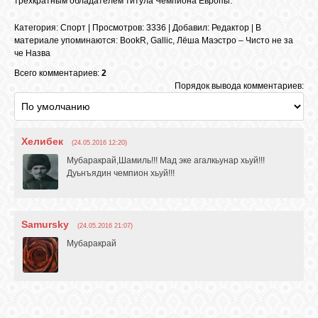
трехкратным обладателем титула Чемпиона Европы.
БИБЛИОТЕКА
Категория
:
Спорт
|
Просмотров
: 3336 |
Добавил
:
Редактор
|
В
материале упоминаются
:
BookR
,
Gallic
,
Лёша Маэстро – Чисто не за
ФОРУМ
че Назва
Всего комментариев:
2
Порядок вывода комментариев:
ГОСТЕВАЯ
О САЙТЕ
Хелибек
(24.05.2016 12:20)
Мубаракрай,Шамиль!!! Мад эке агалкьунар хьуй!!!
Дуьнъядин чемпион хьуй!!!
ФОТО
Samursky
ВИДЕО
(24.05.2016 21:07)
Мубаракрай
МУЗЫКА
САЙТЫ