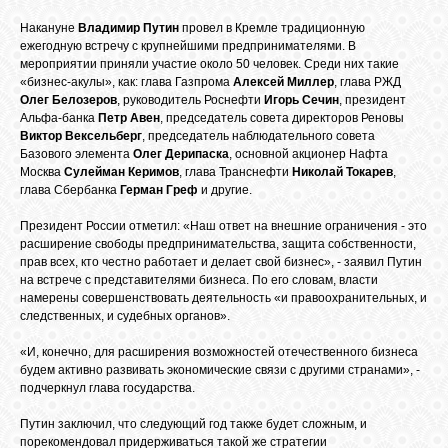
БИБЛИОТЕКА
Накануне
Владимир Путин
провел в Кремле традиционную
ежегодную встречу с крупнейшими предпринимателями. В
мероприятии приняли участие около 50 человек. Среди них такие
ФОРУМ
«бизнес-акулы», как: глава Газпрома
Алексей Миллер
, глава РЖД
Олег Белозеров
, руководитель Роснефти
Игорь Сечин
, президент
Альфа-банка
Петр Авен
, председатель совета директоров Реновы
ГОСТЕВАЯ
Виктор Вексельберг
, председатель наблюдательного совета
Базового элемента
Олег Дерипаска
, основной акционер Нафта
Москва
Сулейман Керимов
, глава Транснефти
Николай Токарев
,
глава Сбербанка
Герман Греф
и другие.
О САЙТЕ
Президент России отметил: «Наш ответ на внешние ограничения - это
расширение свободы предпринимательства, защита собственности,
ФОТО
прав всех, кто честно работает и делает свой бизнес», - заявил Путин
на встрече с представителями бизнеса. По его словам, власти
намерены совершенствовать деятельность «и правоохранительных, и
следственных, и судебных органов».
ВИДЕО
«И, конечно, для расширения возможностей отечественного бизнеса
будем активно развивать экономические связи с другими странами», -
МУЗЫКА
подчеркнул глава государства.
Путин заключил, что следующий год также будет сложным, и
порекомендовал придерживаться такой же стратегии
САЙТЫ