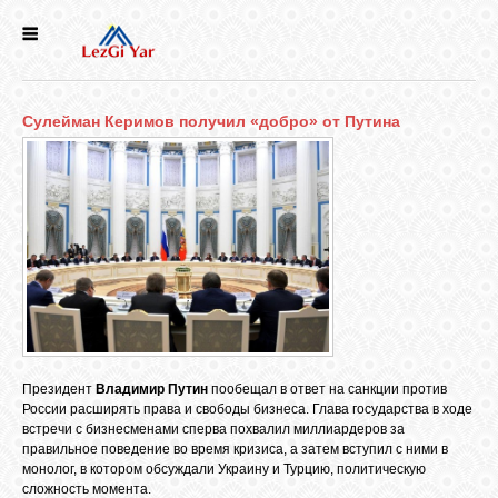
НОВОСТИ
Сулейман Керимов получил «добро» от Путина
СЕЛА
ИСТОРИЯ
КУЛЬТУРА
ГОЛОС
ЛЕЗГИН
Президент
Владимир Путин
пообещал в ответ на санкции против
России расширять права и свободы бизнеса. Глава государства в ходе
встречи с бизнесменами сперва похвалил миллиардеров за
НАРОДЫ
правильное поведение во время кризиса, а затем вступил с ними в
монолог, в котором обсуждали Украину и Турцию, политическую
сложность момента.