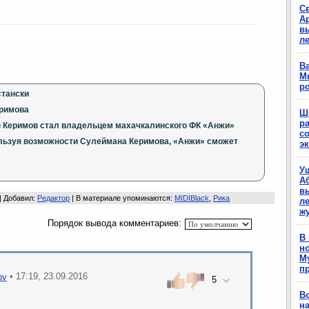
С
А
в
л
Ва
М
р
стански
еримова
Ш
р
 Керимов стал владельцем махачкалинского ФК «Анжи»
с
ьзуя возможности Сулеймана Керимова, «Анжи» сможет
э
У
А
в
 |
Добавил
:
Редактор
|
В материале упоминаются
:
MIDIBlack
,
Рика
ле
ж
Порядок вывода комментариев:
В
н
М
п
• 17:19, 23.09.2016
ov
5
В
н