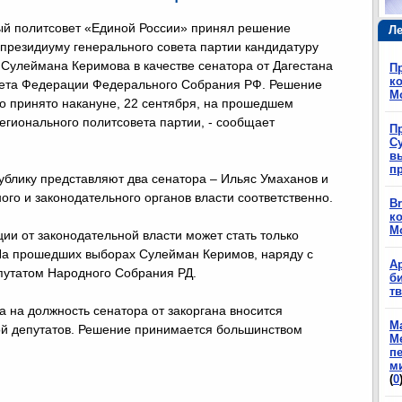
ый политсовет «Единой России» принял решение
Ле
президиуму генерального совета партии кандидатуру
Сулеймана Керимова в качестве сенатора от Дагестана
П
ко
вета Федерации Федерального Собрания РФ. Решение
М
о принято накануне, 22 сентября, на прошедшем
егионального политсовета партии, - сообщает
П
Су
в
п
блику представляют два сенатора – Ильяс Умаханов и
го и законодательного органов власти соответственно.
Br
ко
М
ии от законодательной власти может стать только
 На прошедших выборах Сулейман Керимов, наряду с
А
путатом Народного Собрания РД.
б
т
а на должность сенатора от закоргана вносится
М
ой депутатов. Решение принимается большинством
М
п
м
(
0