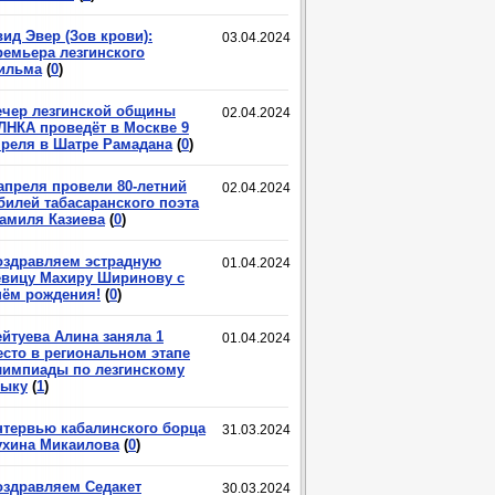
ид Эвер (Зов крови):
03.04.2024
ремьера лезгинского
ильма
(
0
)
ечер лезгинской общины
02.04.2024
ЛНКА проведёт в Москве 9
преля в Шатре Рамадана
(
0
)
 апреля провели 80-летний
02.04.2024
билей табасаранского поэта
амиля Казиева
(
0
)
оздравляем эстрадную
01.04.2024
евицу Махиру Ширинову с
нём рождения!
(
0
)
ейтуева Алина заняла 1
01.04.2024
есто в региональном этапе
лимпиады по лезгинскому
зыку
(
1
)
нтервью кабалинского борца
31.03.2024
ухина Микаилова
(
0
)
оздравляем Седакет
30.03.2024