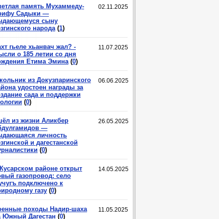
ветлая память Мухаммеду-
02.11.2025
рифу Садыки —
ыдающемуся сыну
езгинского народа
(
1
)
хт гьеле хьанвач жал? -
11.07.2025
ысли о 185 летии со дня
ождения Етима Эмина
(
0
)
кольник из Докузпаринского
06.06.2025
айона удостоен награды за
оздание сада и поддержки
кологии
(
0
)
шёл из жизни Аликбер
26.05.2025
бдулгамидов —
ыдающаяся личность
згинской и дагестанской
урналистики
(
0
)
 Кусарском районе открыт
14.05.2025
овый газопровод: село
учугъ подключено к
риродному газу
(
0
)
оенные походы Надир-шаха
11.05.2025
а Южный Дагестан
(
0
)