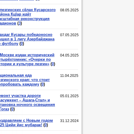
лезгинских сёлах Кусарского
08.05.2025
йона КцIар идёт
асштабная реконструкция
тадионов
(
3
)
ахдаг Кусары победоносно
07.05.2025
ышел в 1 лигу Азербайджана
о футболу
(
0
)
 Москве издан исторический
04.05.2025
етырёхтомник: «Очерки по
тории и культуре лезгин»
(
0
)
ациональная еда
11.04.2025
згинского края: что стоит
опробовать каждому
(
0
)
емонт участка дороги
05.01.2025
асумкент – Ашага-Стал» и
становка ночного освещения
Гогаз
(
0
)
оздравляем с Новым годом
31.12.2024
025 Цийи йис мубарак!
(
0
)