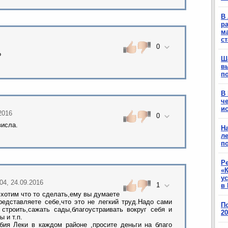
В 
ра
м
с
0
?
Ш
в
п
В
ч
ис
.2016
0
висла.
Н
ле
п
Р
«К
у
:04, 24.09.2016
1
в 
хотим что то сделать,ему вы думаете
редставляете себе,что это не легкий труд.Надо сами
П
строить,сажать сады,благоустраивать вокруг себя и
2
 и т.п.
ия Леки в каждом районе ,просите деньги на благо