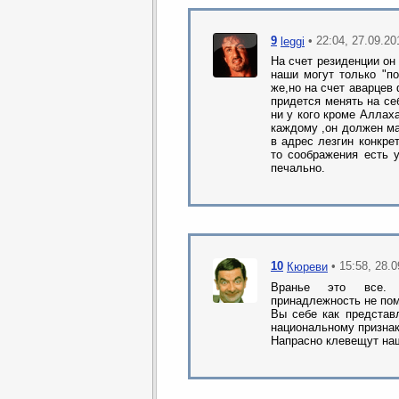
9
• 22:04, 27.09.20
leggi
На счет резиденции он
наши могут только "п
же,но на счет аварцев
придется менять на се
ни у кого кроме Аллах
каждому ,он должен ма
в адрес лезгин конкре
то соображения есть у
печально.
10
• 15:58, 28.
Кюреви
Вранье это все.
принадлежность не поме
Вы себе как представ
национальному признак
Напрасно клевещут наш