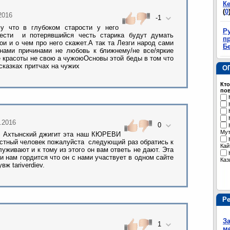
К
(
0
.2016
-1
у что в глубоком старости у него
Р
ести и потерявшийся честь старика будут думать
пр
ои и о чем про него скажет.А так та Лезги народ сами
Б
нами причинами не любовь к ближнему/не все/яркие
красоты не свою а чужоюОсновы этой беды в том что
сказках притчах на чужих
О
Кто
пов
9.2016
0
Му
й Ахтынский джигит эта наш КЮРЕВИ
естный человек пожалуйста следующий раз обратись к
Кай
уживают и к тому из этого он вам ответь не дают. Эта
и нам гордится что он с нами участвует в одном сайте
Каз
вж tariverdiev.
Р
З
1
м