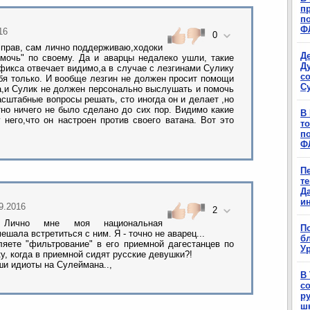
п
п
Ф
16
0
 прав, сам лично поддерживаю,ходоки
Д
омочь" по своему. Да и аварцы недалеко ушли, такие
Д
 фикса отвечает видимо,а в случае с лезгинами Сулику
с
бя только. И вообще лезгин не должен просит помощи
С
а,и Сулик не должен персонально выслушать и помочь
сштабные вопросы решать, сто иногда он и делает ,но
тно ничего не было сделано до сих пор. Видимо какие
В
 него,что он настроен против своего ватана. Вот это
т
п
Ф
П
т
Д
и
09.2016
2
 Лично мне моя национальная
П
шала встретиться с ним. Я - точно не аварец...
б
ляете "фильтрование" в его приемной дагестанцев по
Ур
у, когда в приемной сидят русские девушки?!
и идиоты на Сулеймана..,
В
с
р
ш