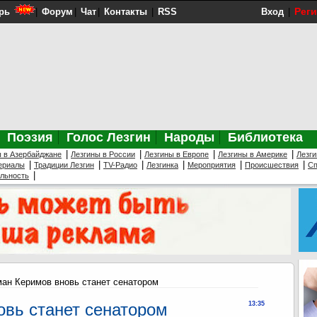
Рег
рь
|
Форум
|
Чат
|
Контакты
|
RSS
Вход
|
Поэзия
Голос Лезгин
Народы
Библиотека
|
|
|
|
ы в Азербайджане
Лезгины в России
Лезгины в Европе
Лезгины в Америке
Лезги
|
|
|
|
|
|
ериалы
Традиции Лезгин
TV-Радио
Лезгинка
Мероприятия
Происшествия
Сп
|
ельность
ан Керимов вновь станет сенатором
вь станет сенатором
13:35