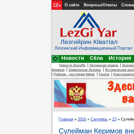
О сайте
|
Вопросы/Ответы
|
Слова
Лезгийрин КIватIал
Лезгинский Информационный Портал
Новости
Сёла
История
|
|
Новости ЛезгиЯр
Лезгинская правда
Лезгин
|
|
Керимов
Знаменитые Лезгины
Исторические мат
|
|
|
Ребенок - достояние Мира!
Разное
Благотворит
Главная
»
2016
»
Сентябрь
»
23
» Сулейм
Сулейман Керимов вно