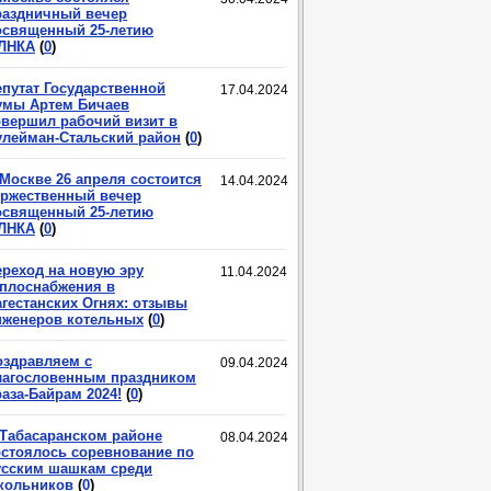
раздничный вечер
освященный 25-летию
ЛНКА
(
0
)
епутат Государственной
17.04.2024
умы Артем Бичаев
овершил рабочий визит в
улейман-Стальский район
(
0
)
 Москве 26 апреля состоится
14.04.2024
оржественный вечер
освященный 25-летию
ЛНКА
(
0
)
ереход на новую эру
11.04.2024
еплоснабжения в
агестанских Огнях: отзывы
нженеров котельных
(
0
)
оздравляем с
09.04.2024
лагословенным праздником
аза-Байрам 2024!
(
0
)
 Табасаранском районе
08.04.2024
остоялось соревнование по
усским шашкам среди
кольников
(
0
)