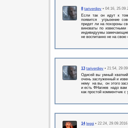
8
• 04:16, 25.09
tariverdiev
Если так он идут к том
появится угрызение сов
придет ли на похороны св
виноваты по известными 
индивидуумы замечающие 
не воспитанно не на свою 
13
• 21:54, 29.0
tariverdiev
Одисей вы умный хватки
очень заслуженный и изв
нему на вы, он этого засл
и есть ФНагиев надо вам 
как простой комментчик с у
14
• 22:24, 29.09.2016
leggi