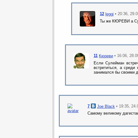
12
• 20:36, 29.
leggi
Ты же КЮРЕВИ а С
11
• 16:06, 28.
Кюреви
Если Сулейман встреч
встретиться, а среди 
занимался бы своими 
7
• 19:35, 24
Joe Black
Самому великому дагестан