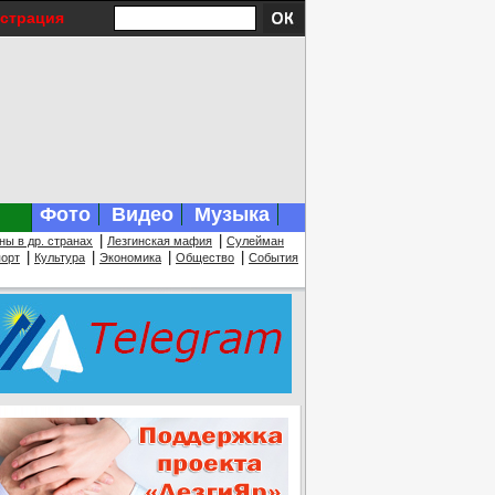
истрация
Фото
Видео
Музыка
|
|
ны в др. странах
Лезгинская мафия
Сулейман
|
|
|
|
орт
Культура
Экономика
Общество
События