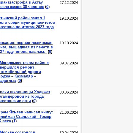
виакатастрофа в Актау
27.12.2024
несла жизни 38 человек
(
0
)
хтынский район занял 1
19.10.2024
есто среди муниципалитетов
гестана по итогам 2023 года
)
енсация: первая лезгинская
19.10.2024
нига, вышедшая из печати в
27 году, вновь нашлась!
(
0
)
 Магарамкентском районе
09.07.2024
авершился ремонт
втомобильной дороги
Ходжа – Казмаляр –
задоглы»
(
0
)
спехи школьницы Хадижат
30.06.2024
агамдеровой из города
гестанские огни
(
0
)
крам Яхьяев написал книгу:
21.06.2024
улейман Стальский - Гомер
X века
(
1
)
 Москве состоялся
30.04.2024