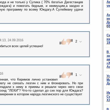
А
ода и не только у Сулика ( 70% богатых Дагестанцев
у
юждага) и помогать бедным, и неимущим,а заодно и
бную программу по всему Юждагу.А Сулейману удачи
А
м
Да
(
0
С
к
4:13, 24.09.2016
2
19
обиться всех целей успешно!
В
з
а
«
А
016
1
У
нная, что Керимов лично установил
М
иату не связать лезгин с ним и блокировать. Но при
Да
опадали к нему в приемы и решали через него свои
фонд "ЛЕКИ"? Что-то сделал до сих пор для Юждага?
И
змерении в котором народа лезгинского не существует
С
X
В