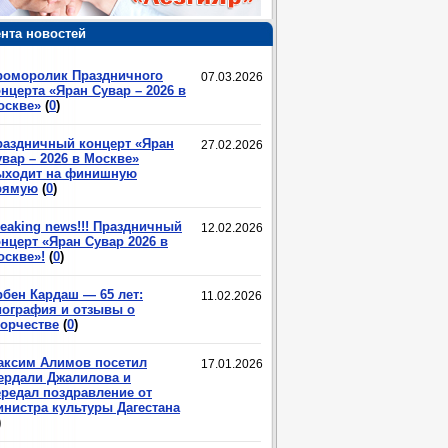
нта новостей
роморолик Праздничного
07.03.2026
нцерта «Яран Сувар – 2026 в
оскве»
(
0
)
раздничный концерт «Яран
27.02.2026
вар – 2026 в Москве»
ыходит на финишную
рямую
(
0
)
eaking news!!! Праздничный
12.02.2026
нцерт «Яран Сувар 2026 в
оскве»!
(
0
)
рбен Кардаш — 65 лет:
11.02.2026
иография и отзывы о
ворчестве
(
0
)
аксим Алимов посетил
17.01.2026
ердали Джалилова и
ередал поздравление от
инистра культуры Дагестана
)