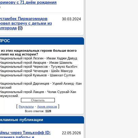
еримову с 71 днём рождения
)
устамбек Пирмагомедов
30.03.2024
овел встречу с детьми из
елгорода
(
0
)
ПРОС
 из этих национальных героев больше всего
лиял на ход истории?
Национальный герой Лезгин - Имам Хаджи Давуд
Национальный герой Аварцев - Имам Шамиль
Национальный герой Черкесов - Тугужуко Кызбэч
Национальный герой Чеченцев - Шейх Мансур
Национальный герой Кумыков - Шамхал Султан
т
Национальный герой Даргинцев - Уцмий Ахмед -Хан
тагский
Национальный герой Лакцев - Чолак Сурхай-Хан
икумухский.
[
·
]
Результаты
Архив опросов
Всего ответов:
1128
екламные публикации
аймы через Тинькофф ID:
22.05.2026
еханика работы и