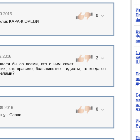
Ив
09.2016
П
0
ф
улик КАРА-КЮРЕВИ
В
Ф
а
1
09.2016
ю
2
Ш
ался бы со всеми, кто с ним хочет
них, как правило, большинство - идиоты, то когда он
делами?!
П
п
д
Б
м
о
.09.2016
0
я
цу - Слава
И
Р
П