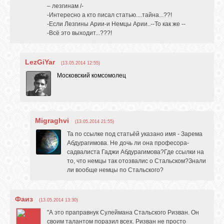
– лезгинам /-
-Интересно а кто писал статью....тайна...??!
-Если Лезгины Арии-и Немцы Арии..--То как же --
-Всё это выходит...???!
LezGiYar
(13.05.2014 12:55)
Московский комсомолец
Migraghvi
(13.05.2014 21:55)
Та по ссылке под статьёй указано имя - Зарема
Абдурагимова. Не дочь ли она професора-
садвалиста Гаджи Абдурагимова?Где ссылки на
то, что немцы так отозвалис о Стальском?Знали
ли вообще немцы по Стальского?
Фаиз
(13.05.2014 13:30)
"А это праправнук Сулеймана Стальского Ризван. Он
своим талантом поразил всех. Ризван не просто