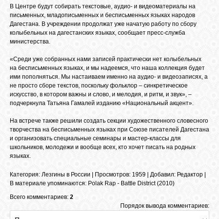
БИБЛИОТЕКА
В Центре будут собирать текстовые, аудио- и видеоматериалы на
письменных, младописьменных и бесписьменных языках народов
Дагестана. В учреждении продолжат уже начатую работу по сбору
ФОРУМ
колыбельных на дагестанских языках, сообщает пресс-служба
министерства.
«Среди уже собранных нами записей практически нет колыбельных
ГОСТЕВАЯ
на бесписьменных языках, и мы надеемся, что наша коллекция будет
ими пополняться. Мы настаиваем именно на аудио- и видеозаписях, а
не просто сборе текстов, поскольку фольклор – синкретическое
О САЙТЕ
искусство, в котором важны и слово, и мелодия, и ритм, и звук», –
подчеркнула Татьяна Гамалей изданию «Национальный акцент».
На встрече также решили создать секции художественного словесного
ФОТО
творчества на бесписьменных языках при Союзе писателей Дагестана
и организовать специальные семинары и мастер-классы для
школьников, молодежи и вообще всех, кто хочет писать на родных
ВИДЕО
языках.
Категория
:
Лезгины в России
|
Просмотров
: 1959 |
Добавил
:
Редактор
|
В материале упоминаются
:
Polak Rap - Battle District (2010)
МУЗЫКА
Всего комментариев:
2
Порядок вывода комментариев:
САЙТЫ