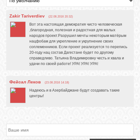
Zakir Tariverdiev
(22.08.2016 20:32)
ОБЪЯВЛЕНИЯ
Вот эта настоящая демократия чисто человеческая
,благородная, полезная и радостная для малых
народов проект.Разрушил мечты некоторым матёрым
ВОПРОСЫ /
нацфобам для укрепление и укрупнение своих
ОТВЕТЫ
соплеменников. Если проект реализуется то перепись
20-году нац состав Дагестане будет по другому
справедливо. Татьяна Владимировну честь и хвала и
КОНТАКТЫ
удачи по своей работе! УРА! УРА! УРА!
Фейсал Леков
(23.08.2016 14:18)
ВХОД
Надеюсь и в Азербайджане будут создавать такие
центры!
RSS
VK