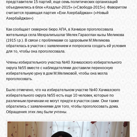
БИБЛИОТЕКА
представители 15 партий, еще семь политических организаций
объединились в блок «Азадлыг-2015» («Свобода-2015»). Фаворитом
считается правящая партия «Ени Азербайджан» («Новый
Азербайджан»)
ФОРУМ
Как сообщает северное бюро АПА, в Хачмазе проголосовала
жительница села Мехралигышлаг Мелек Гараоглан кызы Меликова
ГОСТЕВАЯ
(1915 г.р.). В связи с проблемами со здоровьем М.Меликова
обратилась в участок с заявлением и попросила создать ей условия
для то, чтобы она проголосовала.
О САЙТЕ
Члены избирательного участка №40 Хачмазского избирательного
округа №55 вместе с наблюдателями доставили переносную
избирательную урну в дом М.Меликовой, чтобы она могла
ФОТО
проголосовать.
Было отмечено, что на избирательном участке №40 Хачмазского
избирательного округа №55 есть еще 10 человек, которые по
ВИДЕО
различным причинам не могут придти в участок сами. Они также
обратились с заявлениями для того, чтобы проголосовать дома.
Обращения этих лиц были учтены.
МУЗЫКА
САЙТЫ