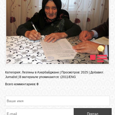
ОБЪЯВЛЕНИЯ
ВОПРОСЫ /
ОТВЕТЫ
КОНТАКТЫ
ВХОД
Категория
:
Лезгины в Азербайджане
|
Просмотров
: 2025 |
Добавил
:
Jurnalist
|
В материале упоминаются
:
(2011/ENG
Всего комментариев:
0
RSS
VK
Портал