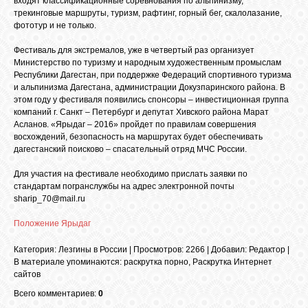
входят классификационные соревнования по альпинизму,
БИБЛИОТЕКА
трекинговые маршруты, туризм, рафтинг, горный бег, скалолазание,
фототур и не только.
ФОРУМ
Фестиваль для экстремалов, уже в четвертый раз организует
Министерство по туризму и народным художественным промыслам
Республики Дагестан, при поддержке Федераций спортивного туризма
и альпинизма Дагестана, администрации Докузпаринского района. В
ГОСТЕВАЯ
этом году у фестиваля появились спонсоры – инвестиционная группа
компаний г. Санкт – Петербург и депутат Хивского района Марат
Асланов. «Ярыдаг – 2016» пройдет по правилам совершения
О САЙТЕ
восхождений, безопасность на маршрутах будет обеспечивать
дагестанский поисково – спасательный отряд МЧС России.
Для участия на фестивале необходимо прислать заявки по
ФОТО
стандартам погранслужбы на адрес электронной почты
sharip_70@mail.ru
ВИДЕО
Положение Ярыдаг
Категория
:
Лезгины в России
|
Просмотров
: 2266 |
Добавил
:
Редактор
|
МУЗЫКА
В материале упоминаются
:
раскрутка порно
,
Раскрутка Интернет
сайтов
Всего комментариев:
0
САЙТЫ