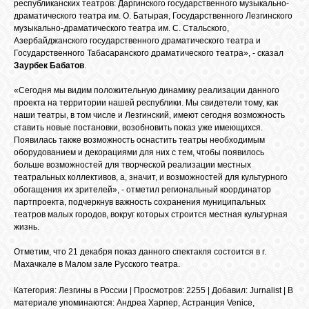
республиканских театров: Даргинского государственного музыкально-
драматического театра им. О. Батырая, Государственного Лезгинского
GOOGLE+
музыкально-драматического театра им. С. Стальского,
Азербайджанского государственного драматического театра и
Государственного Табасаранского драматического театра», - сказал
TWITTER
Заурбек Бабатов
.
«Сегодня мы видим положительную динамику реализации данного
проекта на территории нашей республики. Мы свидетели тому, как
FACEBOOK
наши театры, в том числе и Лезгинский, имеют сегодня возможность
ставить новые постановки, возобновить показ уже имеющихся.
Появилась также возможность оснастить театры необходимым
оборудованием и декорациями для них с тем, чтобы появилось
больше возможностей для творческой реализации местных
театральных коллективов, а, значит, и возможностей для культурного
обогащения их зрителей», - отметил региональный координатор
партпроекта, подчеркнув важность сохранения муниципальных
театров малых городов, вокруг которых строится местная культурная
жизнь.
Отметим, что 21 декабря показ данного спектакля состоится в г.
Махачкале в Малом зале Русского театра.
Категория
:
Лезгины в России
|
Просмотров
: 2255 |
Добавил
:
Jurnalist
|
В
материале упоминаются
:
Андреа Харпер
,
Астранция Venice
,