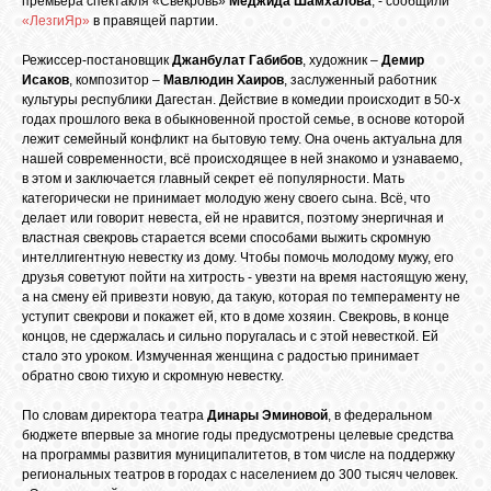
премьера спектакля «Свекровь»
Меджида Шамхалова
, - сообщили
БИБЛИОТЕКА
«ЛезгиЯр»
в правящей партии.
Режиссер-постановщик
Джанбулат Габибов
, художник –
Демир
ФОРУМ
Исаков
, композитор –
Мавлюдин Хаиров
, заслуженный работник
культуры республики Дагестан. Действие в комедии происходит в 50-х
годах прошлого века в обыкновенной простой семье, в основе которой
лежит семейный конфликт на бытовую тему. Она очень актуальна для
ГОСТЕВАЯ
нашей современности, всё происходящее в ней знакомо и узнаваемо,
в этом и заключается главный секрет её популярности. Мать
категорически не принимает молодую жену своего сына. Всё, что
О САЙТЕ
делает или говорит невеста, ей не нравится, поэтому энергичная и
властная свекровь старается всеми способами выжить скромную
интеллигентную невестку из дому. Чтобы помочь молодому мужу, его
друзья советуют пойти на хитрость - увезти на время настоящую жену,
ФОТО
а на смену ей привезти новую, да такую, которая по темпераменту не
уступит свекрови и покажет ей, кто в доме хозяин. Свекровь, в конце
концов, не сдержалась и сильно поругалась и с этой невесткой. Ей
ВИДЕО
стало это уроком. Измученная женщина с радостью принимает
обратно свою тихую и скромную невестку.
По словам директора театра
Динары Эминовой
, в федеральном
МУЗЫКА
бюджете впервые за многие годы предусмотрены целевые средства
на программы развития муниципалитетов, в том числе на поддержку
региональных театров в городах с населением до 300 тысяч человек.
САЙТЫ