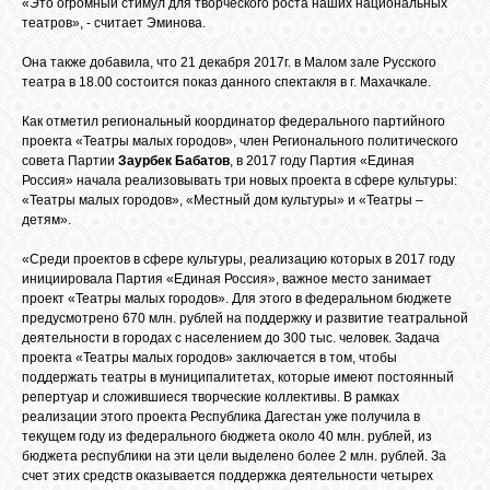
«Это огромный стимул для творческого роста наших национальных
театров», - считает Эминова.
Она также добавила, что 21 декабря 2017г. в Малом зале Русского
ОБЪЯВЛЕНИЯ
театра в 18.00 состоится показ данного спектакля в г. Махачкале.
Как отметил региональный координатор федерального партийного
ВОПРОСЫ /
проекта «Театры малых городов», член Регионального политического
ОТВЕТЫ
совета Партии
Заурбек Бабатов
, в 2017 году Партия «Единая
Россия» начала реализовывать три новых проекта в сфере культуры:
«Театры малых городов», «Местный дом культуры» и «Театры –
детям».
КОНТАКТЫ
«Среди проектов в сфере культуры, реализацию которых в 2017 году
инициировала Партия «Единая Россия», важное место занимает
ВХОД
проект «Театры малых городов». Для этого в федеральном бюджете
предусмотрено 670 млн. рублей на поддержку и развитие театральной
деятельности в городах с населением до 300 тыс. человек. Задача
проекта «Театры малых городов» заключается в том, чтобы
поддержать театры в муниципалитетах, которые имеют постоянный
RSS
репертуар и сложившиеся творческие коллективы. В рамках
реализации этого проекта Республика Дагестан уже получила в
текущем году из федерального бюджета около 40 млн. рублей, из
VK
бюджета республики на эти цели выделено более 2 млн. рублей. За
счет этих средств оказывается поддержка деятельности четырех