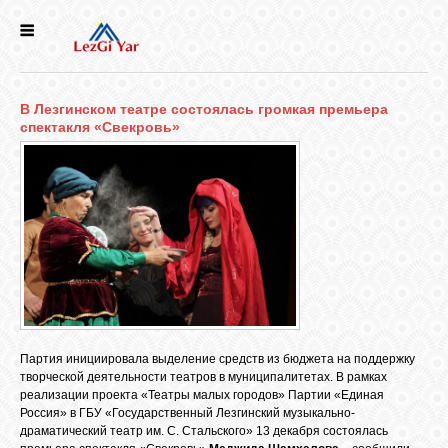
НОВОСТИ
В Лезгинском театре состоялась громкая премьера
СЕЛА
спектакля «Свекровь»
ИСТОРИЯ
КУЛЬТУРА
ГОЛОС
ЛЕЗГИН
Партия инициировала выделение средств из бюджета на поддержку
творческой деятельности театров в муниципалитетах. В рамках
НАРОДЫ
реализации проекта «Театры малых городов» Партии «Единая
Россия» в ГБУ «Государственный Лезгинский музыкально-
драматический театр им. С. Стальского» 13 декабря состоялась