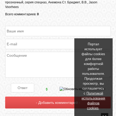
прозначный
,
серия спецназ
,
Анемона Ст. Бриджит
,
B.B.
,
Jason
Voorhees
Всего комментариев:
0
Портал
использует
файлы cookies
для более
комфортной
работы
пользователя.
Продолжая
просмотр, вы
соглашаетесь
с
Политикой
использования
файлов
cookies
.