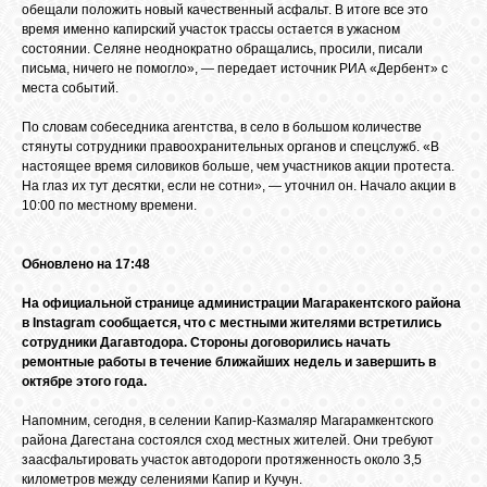
БИБЛИОТЕКА
обещали положить новый качественный асфальт. В итоге все это
время именно капирский участок трассы остается в ужасном
состоянии. Селяне неоднократно обращались, просили, писали
письма, ничего не помогло», — передает источник РИА «Дербент» с
ФОРУМ
места событий.
По словам собеседника агентства, в село в большом количестве
ГОСТЕВАЯ
стянуты сотрудники правоохранительных органов и спецслужб. «В
настоящее время силовиков больше, чем участников акции протеста.
На глаз их тут десятки, если не сотни», — уточнил он. Начало акции в
10:00 по местному времени.
О САЙТЕ
Обновлено на 17:48
ФОТО
На официальной странице администрации Магаракентского района
в Instagram сообщается, что с местными жителями встретились
сотрудники Дагавтодора. Стороны договорились начать
ВИДЕО
ремонтные работы в течение ближайших недель и завершить в
октябре этого года.
МУЗЫКА
Напомним, сегодня, в селении Капир-Казмаляр Магарамкентского
района Дагестана состоялся сход местных жителей. Они требуют
заасфальтировать участок автодороги протяженность около 3,5
километров между селениями Капир и Кучун.
САЙТЫ