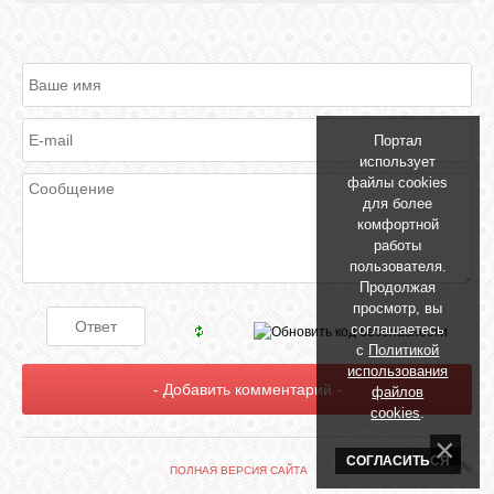
GOOGLE+
TWITTER
Портал
использует
FACEBOOK
файлы cookies
для более
комфортной
работы
пользователя.
Продолжая
просмотр, вы
соглашаетесь
с
Политикой
использования
файлов
cookies
.
СОГЛАСИТЬСЯ
ПОЛНАЯ ВЕРСИЯ САЙТА