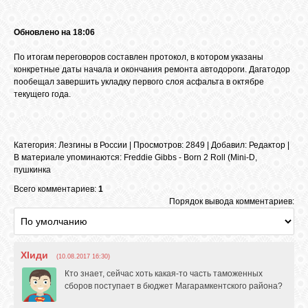
Обновлено на 18:06
ОБЪЯВЛЕНИЯ
По итогам переговоров составлен протокол, в котором указаны
конкретные даты начала и окончания ремонта автодороги. Дагатодор
пообещал завершить укладку первого слоя асфальта в октябре
ВОПРОСЫ /
текущего года.
ОТВЕТЫ
КОНТАКТЫ
Категория
:
Лезгины в России
|
Просмотров
: 2849 |
Добавил
:
Редактор
|
В материале упоминаются
:
Freddie Gibbs - Born 2 Roll (Mini-D
,
пушкинка
ВХОД
Всего комментариев:
1
Порядок вывода комментариев:
RSS
ХIиди
(10.08.2017 16:30)
Кто знает, сейчас хоть какая-то часть таможенных
VK
сборов поступает в бюджет Магарамкентского района?