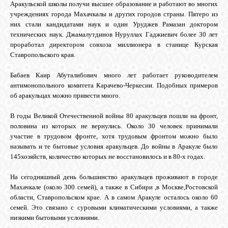
Аракульской школы получи высшее образование и работают во многих
учреждениях города Махачкалы и других городов страны. Пятеро из
них стали кандидатами наук и один Уруджев Рамазан доктором
ОБЪЯВЛЕНИЯ
технических наук. Джамалутдинов Нуруллах Гаджиевич более 30 лет
проработал директором совхоза миллионера в станице Курская
Ставропольского края.
ВОПРОСЫ /
ОТВЕТЫ
Бабаев Каир Абуталибович много лет работает руководителем
антимонопольного комитета Карачево-Черкесии. Подобных примеров
об аракульцах можно привести много.
КОНТАКТЫ
В годы Великой Отечественной войны 80 аракульцев пошли на фронт,
половина из которых не вернулись. Около 30 человек принимали
ВХОД
участие в трудовом фронте, хотя трудовым фронтом можно было
называть и те бытовые условия аракульцев. До войны в Аракуле было
145хозяйств, количество которых не восстановилось и в 80-х годах.
На сегодняшный день большинство аракульцев проживают в городе
RSS
Махачкале (около 300 семей), а также в Сибири ,в Москве,Ростовской
области, Ставропольском крае. А в самом Аракуле осталось около 60
семей. Это связано с суровыми климатическими условиями, а также
VK
низкими бытовыми условиями.