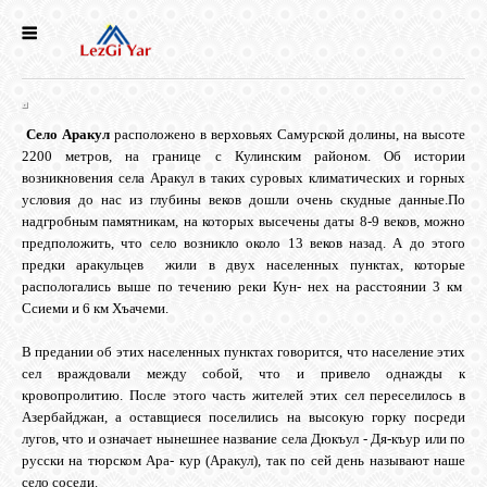
НОВОСТИ
СЕЛА
Село Аракул
расположено в верховьях Самурской долины, на высоте
2200 метров, на границе с Кулинским районом. Об истории
возникновения села Аракул в таких суровых климатических и горных
ИСТОРИЯ
условия до нас из глубины веков дошли очень скудные данные.По
надгробным памятникам, на которых высечены даты 8-9 веков, можно
предположить, что село возникло около 13 веков назад. А до этого
предки аракульцев жили в двух населенных пунктах, которые
КУЛЬТУРА
распологались выше по течению реки Кун- нех на расстоянии 3 км
Ссиеми и 6 км Хъачеми.
ГОЛОС
В предании об этих населенных пунктах говорится, что население этих
ЛЕЗГИН
сел враждовали между собой, что и привело однажды к
кровопролитию. После этого часть жителей этих сел переселилось в
Азербайджан, а оставщиеся поселились на высокую горку посреди
НАРОДЫ
лугов, что и означает нынешнее название села Дюкъул - Дя-къур или по
русски на тюрском Ара- кур (Аракул), так по сей день называют наше
село соседи.