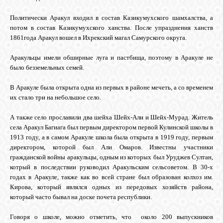
БИБЛИОТЕКА
Политически Аракул входил в состав Казикумухского шамхалства, а
потом в состав Казикумухского ханства. После упразднения ханств
ФОРУМ
1861года Аракул вошел в Ихрекский магал Самурского округа.
Аракульцы имели обширные луга и пастбища, поэтому в Аракуле не
ГОСТЕВАЯ
было безземельных семей.
В Аракуле была открыта одна из первых в районе мечеть, а со временем
О САЙТЕ
их стало три на небольшое село.
А также село прославили два шейха Шейх-Али и Шейх-Мурад. Житель
ФОТО
села Аракул Багиага был первым директором первой Кулинской школы в
1913 году, а в самом Аракуле школа была открыта в 1919 году, первым
директором, которой был Али Омаров. Известны участники
гражданской войны аракульцы, одным из которых был Уруджев Султан,
ВИДЕО
котрый в последствии руководил Аракульским сельсоветом. В 30-х
годах в Аракуле, также как во всей стране был образован колхоз им.
Кирова, который являлся одных из передовых хозяйств района,
МУЗЫКА
который часто бывал на доске почета республики.
Говоря о школе, можно отметить, что около 200 выпускников
САЙТЫ