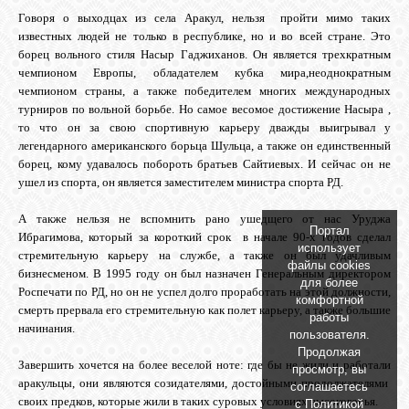
Говоря о выходцах из села Аракул, нельзя пройти мимо таких
GOOGLE+
известных людей не только в республике, но и во всей стране. Это
борец вольного стиля Насыр Гаджиханов. Он является трехкратным
чемпионом Европы, обладателем кубка мира,неоднократным
TWITTER
чемпионом страны, а также победителем многих международных
турниров по вольной борьбе. Но самое весомое достижение Насыра ,
то что он за свою спортивную карьеру дважды выигрывал у
FACEBOOK
легендарного американского борьца Шульца, а также он единственный
борец, кому удавалось побороть братьев Сайтиевых. И сейчас он не
ушел из спорта, он является заместителем министра спорта РД.
А также нельзя не вспомнить рано ушедщего от нас Уруджа
Портал
Ибрагимова, который за короткий срок в начале 90-х годов сделал
использует
стремительную карьеру на службе, а также он был удачливым
файлы cookies
бизнесменом. В 1995 году он был назначен Генеральным директором
для более
Роспечати по РД, но он не успел долго проработать на этой должности,
комфортной
смерть прервала его стремительную как полет карьеру, а также большие
работы
начинания.
пользователя.
Продолжая
Завершить хочется на более веселой ноте: где бы не жили и работали
просмотр, вы
аракульцы, они являются созидателями, достойными продолжателями
соглашаетесь
своих предков, которые жили в таких суровых условиях высокогорья.
с
Политикой