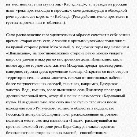
БИБЛИОТЕКА
на местном наречии звучит как «Каб ад нецl», в переводе на русский
язык «река протекающая в зарослях», сами джилихурцы в обиходной
речи произносят коротко - «Кабнецl. (Река действительно протекает в
ФОРУМ
густых зарослях ивы и облепихи).
Само расположение села удивительным образом сочетает в себе веяния
ГОСТЕВАЯ
времен: старая часть села, с узкими и кривыми улочками прилепилась
на правой стороне речки Мюхрекчай, у подножия горы под названием
«Цlайлахана», на противоположной стороне речки можно увидеть
О САЙТЕ
широкие улочки и аккуратно выстроенные дома. Изначально, как и
всякое другое горное село, жители Мюхрека, предки джилихурцев,
наверное, строили здесь временные жилища. Открытая со всех сторон
территория села не могла защитить сельчан от постоянных набегов
ФОТО
более могущественных соседей, таких как, например, Цахурское
ханство. Ведь, именно, возле нынешнего села Джилихур проходил
древний торговый путь, который и поныне называется «Караванный
ВИДЕО
путь». И неудивительно, что село начало бурно строиться после
вхождения всего Рутульского вольного общества в подданство
Россиской империи. Обширные поля, расположенные на ровном,
МУЗЫКА
поливном месте, лес под названием «Гаша», раскинувшийся на
противоположной стороне реки Кара-Самур, а также гарантия
безопасности со стороны новых властей, способствовали
САЙТЫ