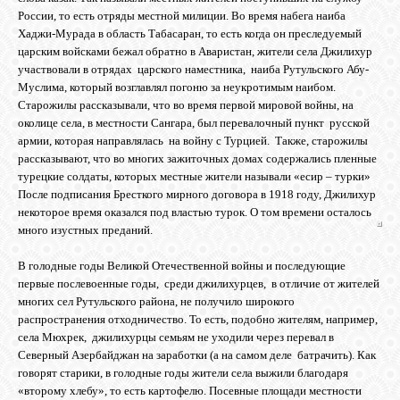
России, то есть отряды местной милиции. Во время набега наиба
GOOGLE+
Хаджи-Мурада в область Табасаран, то есть когда он преследуемый
царским войсками бежал обратно в Аваристан, жители села Джилихур
участвовали в отрядах царского наместника, наиба Рутульского Абу-
TWITTER
Муслима, который возглавлял погоню за неукротимым наибом.
Старожилы рассказывали, что во время первой мировой войны, на
околице села, в местности Сангара, был перевалочный пункт русской
FACEBOOK
армии, которая направлялась на войну с Турцией. Также, старожилы
рассказывают, что во многих зажиточных домах содержались пленные
турецкие солдаты, которых местные жители называли «есир – турки»
После подписания Бресткого мирного договора в 1918 году, Джилихур
некоторое время оказался под властью турок. О том времени осталось
много изустных преданий.
В голодные годы Великой Отечественной войны и последующие
первые послевоенные годы, среди джилихурцев, в отличие от жителей
многих сел Рутульского района, не получило широкого
распространения отходничество. То есть, подобно жителям, например,
села Мюхрек, джилихурцы семьям не уходили через перевал в
Северный Азербайджан на заработки (а на самом деле батрачить). Как
говорят старики, в голодные годы жители села выжили благодаря
«второму хлебу», то есть картофелю. Посевные площади местности