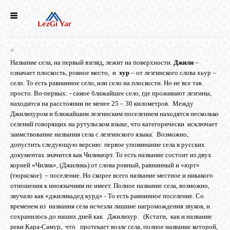
НОВОСТИ
СЕЛА
Название села, на первый взгляд, лежит на поверхности.
Джили
–
означает плоскость, ровное место, и
хур
– от лезгинского слова хьур –
село. То есть равнинное село, или село на плоскости. Но не все так
ИСТОРИЯ
просто. Во-первых: - самое ближайшее село, где проживают лезгины,
находится на расстоянии не менее 25 – 30 километров. Между
Джилихуром и ближайшим лезгинским поселением находятся несколько
селений говорящих на рутульском языке, что категорически исключает
КУЛЬТУРА
заимствование названия села с лезгинского языка. Возможно,
допустить следующую версию: первое упоминание села в русских
документах значится как Чиликюрт. То есть название состоит из двух
ГОЛОС
корней «Чилик», (Джиликь) от слова ровный, равнинный и «юрт»
ЛЕЗГИН
(тюркское) – поселение. Но скорее всего название местное и никакого
отношения к иноязычиям не имеет. Полное название села, возможно,
звучало как «джиликьдед курд» - То есть равнинное поселение. Со
НАРОДЫ
временем из названия села исчезли лишние нагромождения звуков, и
сохранилось до наших дней как Джилихур. (Кстати, как и название
реки Кара-Самур, что протекает возле села, полное название которой,