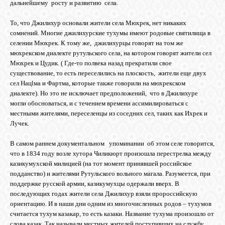
дальнейшему росту и развитию села.
То, что Джилихур основали жители села Мюхрек, нет никаких
ОБЪЯВЛЕНИЯ
сомнений. Многие джилихурские тухумы имеют родовые святилища в
селении Мюхрек. К тому же, джилихурцы говорят на том же
мюхрекском диалекте рутульского села, на котором говорят жители сел
ВОПРОСЫ /
Мюхрек и Цудик. ( Где-то полвека назад прекратили свое
ОТВЕТЫ
существование, то есть переселились на плоскость, жители еще двух
сел Нацlма и Фартма, которые также говорили на мюхрекском
диалекте). Но это не исключает предположений, что в Джилихуре
КОНТАКТЫ
могли обосноваться, и с течением времени ассимилироваться с
местными жителями, переселенцы из соседних сел, таких как Ихрек и
Лучек.
ВХОД
В самом раннем документальном упоминании об этом селе говорится,
что в 1834 году возле хутора Чиликюрт произошла перестрелка между
казикумухской милицией (на тот момент принявшей российское
подданство) и жителями Рутульского вольного магала. Разумеется, при
RSS
поддержке русской армии, казикумухцы одержали вверх. В
последующих годах жители села Джилихур взяли пророссийскую
ориентацию. И в наши дни одним из многочисленных родов – тухумов
VK
считается тухум казакар, то есть казаки. Название тухума произошло от
слова казак. Так называли местных жителей поступивших на службу