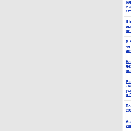
ра
ма
ст
Ша
вы
по
В 
че
ис
На
ле
по
Ре
«К
ус
в 
По
20
Ав
ун