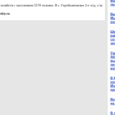
вы
ле
хозяйств с населением 3570 человек. В с. Герейхановское 2-е отд. с/за
skiy.ru
Ва
Мы
ро
Шк
ра
со
эк
Уш
Аб
вы
ле
жу
В 
но
Му
пр
Во
на
В 