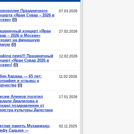
оморолик Праздничного
07.03.2026
нцерта «Яран Сувар – 2026 в
скве»
(
0
)
аздничный концерт «Яран
27.02.2026
вар – 2026 в Москве»
ходит на финишную
ямую
(
0
)
eaking news!!! Праздничный
12.02.2026
нцерт «Яран Сувар 2026 в
скве»!
(
0
)
бен Кардаш — 65 лет:
11.02.2026
ография и отзывы о
орчестве
(
0
)
ксим Алимов посетил
17.01.2026
рдали Джалилова и
редал поздравление от
нистра культуры Дагестана
етлая память Мухаммеду-
02.11.2025
ифу Садыки —