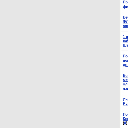
Пр
фи
Ве
ФЛ
ап
1 
юб
Ша
По
пе
дн
Бе
ме
ол
яз
Ин
Ру
По
Ке
(
0
)