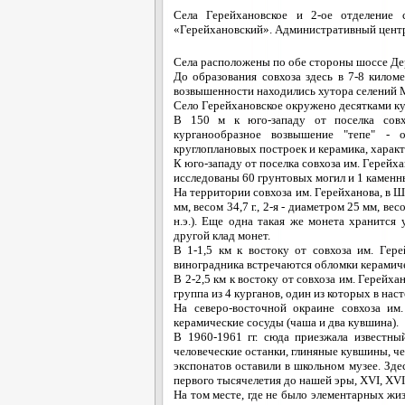
Села Герейхановское и 2-ое отделение с
«Герейхановский». Административный центр
Села расположены по обе стороны шоссе Де
До образования совхоза здесь в 7-8 килом
возвышенности находились хутора селений М
Село Герейхановское окружено десятками ку
В 150 м к юго-западу от поселка совхо
курганообразное возвышение "тепе" - 
круглоплановых построек и керамика, характ
К юго-западу от поселка совхоза им. Герейх
исследованы 60 грунтовых могил и 1 каменный 
На территории совхоза им. Герейханова, в 
мм, весом 34,7 г., 2-я - диаметром 25 мм, ве
н.э.). Еще одна такая же монета хранитс
другой клад монет.
В 1-1,5 км к востоку от совхоза им. Гере
виноградника встречаются обломки керамиче
В 2-2,5 км к востоку от совхоза им. Герейха
группа из 4 курганов, один из которых в на
На северо-восточной окраине совхоза и
керамические сосуды (чаша и два кувшина).
В 1960-1961 гг. сюда приезжала известн
человеческие останки, глиняные кувшины, чет
экспонатов оставили в школьном музее. Зде
первого тысячелетия до нашей эры, XVI, XVII
На том месте, где не было элементарных жи