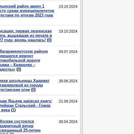
тынский район занял 1
19.10.2024
сто среди муниципалитетов
гестана по итогам 2023 года
нсация: первая лезгинская
19.10.2024
ига, вышедшая из печати в
27 году, вновь нашлась!
(
0
)
Магарамкентском районе
09.07.2024
вершился ремонт
томобильной дороги
оджа – Казмаляр –
адоглы»
(
0
)
пехи школьницы Хадижат
30.06.2024
гамдеровой из города
гестанские огни
(
0
)
рам Яхьяев написал книгу:
21.06.2024
лейман Стальский - Гомер
 века
(
1
)
Москве состоялся
30.04.2024
аздничный вечер
священный 25-летию