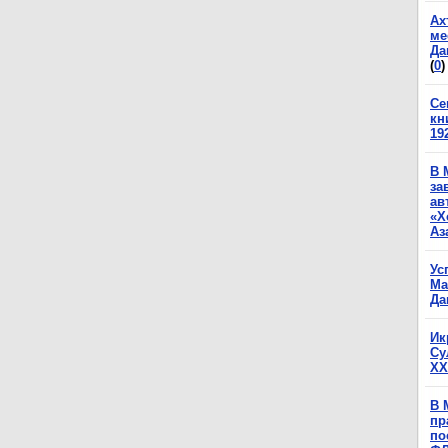
Ах
ме
Да
(
0
)
Се
кн
19
В 
за
ав
«Х
Аз
Ус
Ма
Да
Ик
Су
XX
В 
пр
по