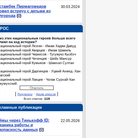
стамбек Пирмагомедов
30.03.2024
овел встречу с детьми из
лгорода
(
0
)
РОС
 из этих национальных героев больше всего
лиял на ход истории?
ациональный герой Лезгин - Имам Хаджи Давуд
ациональный герой Аварцев - Имам Шамиль
ациональный герой Черкесов - Тугужуко Кызбэч
ациональный герой Чеченцев - Шейх Мансур
ациональный герой Кумыков - Шамхал Султан
ациональный герой Даргинцев - Уцмий Ахмед -Хан
агский
ациональный герой Лакцев - Чолак Сурхай-Хан
кумухский.
[
·
]
Результаты
Архив опросов
Всего ответов:
1128
кламные публикации
ймы через Тинькофф ID:
22.05.2026
ханика работы и
зопасность данных
(
0
)