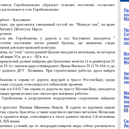
овхоза Герейхановское образуют сельское поселение «сельсовет
 расположен в селе Герейхановское.
Пр
ко
Мо
рбент – Касумкент.
етрах, где красовался смешанный густой лес "Макъун там", на краю
агьмут, ЦIелегуьн, Царук.
Пр
рганов.
Су
за им. Герей­ханова, у дороги в сел. Касумкент, находится
вы
остатки поселения эпохи ранней бронзы, где выявлены следы
пр
ерная для куро-аракской культуры.
анова, на "тепе" эпохи ранней бронзы находится могильник, на котором
Br
ящик VI в. до н.э. - Ш в. н.э.
ко
Шаракунской долине найдены две бронзовые монеты (1-я диаметром 35
Мо
сом 19 г) с именем царя селевкидского Ирана Интиоха IV (176-164 гг. до
я у доцента ДГУ Полякина. При строительных работах здесь найден
Ар
би
йханова и справа от дороги, ведущей к трассе Ростов-Баку, среди
тв
ских сосудов, относящихся к албанскому времени.
нова и в 0.6-0.7 км справа от дороги на трассу Москва-Баку, находится
Ма
стоящее время полностью снесен при земляных работах.
Ме
м. Герейханова в разрушенном подкурганном сооружении найдены
пе
ми
ый археолог Милица Ивановна Пикуль. В одном из курганов нашли
(
0
)
ки, серьги, браслеты, а также изделия из цветных металлов. Несколько
сь хранятся вещи, относящиеся к эпохе раннего железа 2-й половины
, XIX векам.
Св
Ар
зненных условий, где от лихорадки умирали люди, сейчас раскинулось