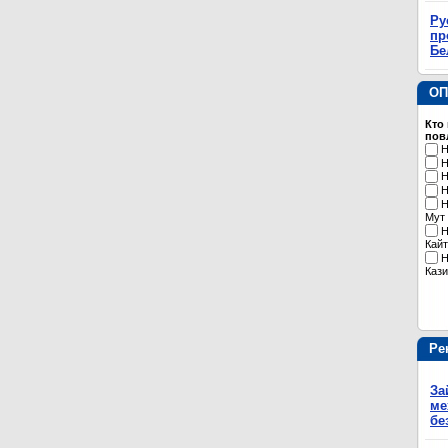
Ру
пр
Бе
ОП
Кто
пов
Н
Н
Н
Н
Н
Мут
Н
Кайт
Н
Кази
Ре
За
ме
бе