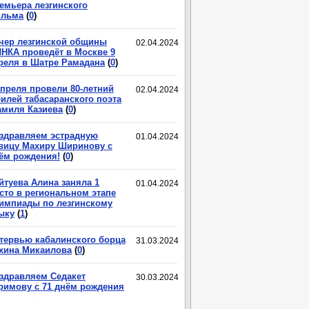
емьера лезгинского
льма
(
0
)
чер лезгинской общины
02.04.2024
НКА проведёт в Москве 9
реля в Шатре Рамадана
(
0
)
апреля провели 80-летний
02.04.2024
илей табасаранского поэта
миля Казиева
(
0
)
здравляем эстрадную
01.04.2024
вицу Махиру Ширинову с
ём рождения!
(
0
)
йтуева Алина заняла 1
01.04.2024
сто в региональном этапе
импиады по лезгинскому
ыку
(
1
)
тервью кабалинского борца
31.03.2024
хина Микаилова
(
0
)
здравляем Седакет
30.03.2024
римову с 71 днём рождения