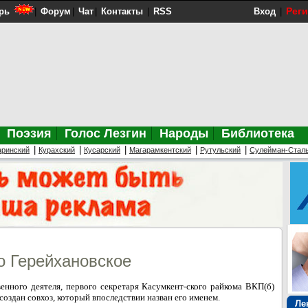
Рег
рь
|
Форум
|
Чат
|
Контакты
|
RSS
Вход
|
Поэзия
Голос Лезгин
Народы
Библиотека
|
|
|
|
|
аринский
Курахский
Кусарский
Магарамкентский
Рутульский
Сулейман-Стал
о Герейхановское
венного деятеля, первого секретаря Касумкент-ского райкома ВКП(б)
оздан совхоз, который впоследствии назван его именем.
Ле