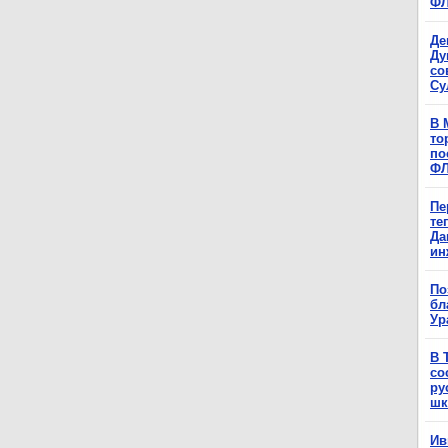
Ф
Де
Ду
со
Су
В 
то
по
Ф
Пе
те
Да
ин
По
бл
Ур
В 
со
ру
шк
Ив