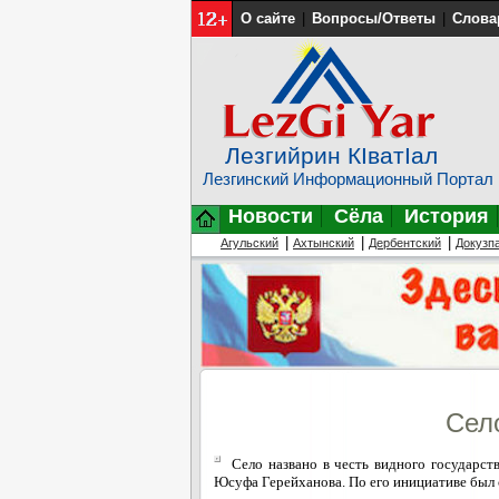
О сайте
|
Вопросы/Ответы
|
Слова
Лезгийрин КIватIал
Лезгинский Информационный Портал
Новости
Сёла
История
|
|
|
Агульский
Ахтынский
Дербентский
Докузп
Сел
Село названо в честь видного государст
Юсуфа Герейханова. По его инициативе был с