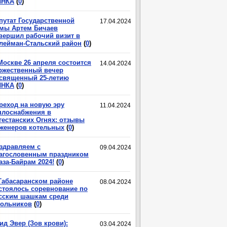
ЛНКА
(
0
)
путат Государственной
17.04.2024
мы Артем Бичаев
вершил рабочий визит в
лейман-Стальский район
(
0
)
Москве 26 апреля состоится
14.04.2024
ржественный вечер
священный 25-летию
ЛНКА
(
0
)
реход на новую эру
11.04.2024
плоснабжения в
гестанских Огнях: отзывы
женеров котельных
(
0
)
здравляем с
09.04.2024
агословенным праздником
аза-Байрам 2024!
(
0
)
Табасаранском районе
08.04.2024
стоялось соревнование по
сским шашкам среди
ольников
(
0
)
ид Эвер (Зов крови):
03.04.2024