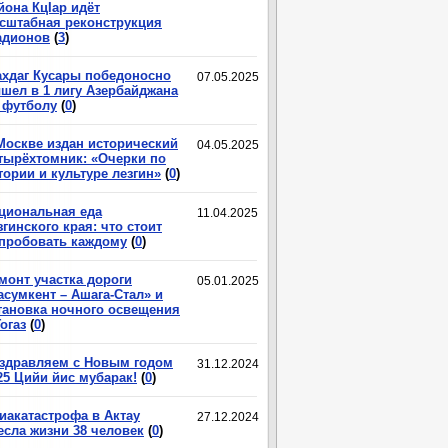
йона КцIар идёт
сштабная реконструкция
адионов
(
3
)
хдаг Кусары победоносно
07.05.2025
шел в 1 лигу Азербайджана
 футболу
(
0
)
Москве издан исторический
04.05.2025
тырёхтомник: «Очерки по
тории и культуре лезгин»
(
0
)
циональная еда
11.04.2025
згинского края: что стоит
пробовать каждому
(
0
)
монт участка дороги
05.01.2025
асумкент – Ашага-Стал» и
тановка ночного освещения
Гогаз
(
0
)
здравляем с Новым годом
31.12.2024
25 Цийи йис мубарак!
(
0
)
иакатастрофа в Актау
27.12.2024
есла жизни 38 человек
(
0
)