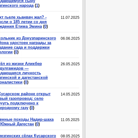
дающемуся сыну
згинского народа
(
1
)
хт гьеле хьанвач жал? -
11.07.2025
сли о 185 летии со дня
ждения Етима Эмина
(
0
)
ольник из Докузпаринского
06.06.2025
йона удостоен награды за
здание сада и поддержки
ологии
(
0
)
ёл из жизни Аликбер
26.05.2025
дулгамидов —
дающаяся личность
згинской и дагестанской
рналистики
(
0
)
Кусарском районе открыт
14.05.2025
вый газопровод: село
чугъ подключено к
иродному газу
(
0
)
енные походы Надир-шаха
11.05.2025
 Южный Дагестан
(
0
)
лезгинских сёлах Кусарского
08.05.2025