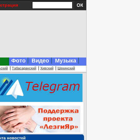
истрация
Фото
Видео
Музыка
|
|
|
ьский
Табасаранский
Хивский
Шекинский
нта новостей