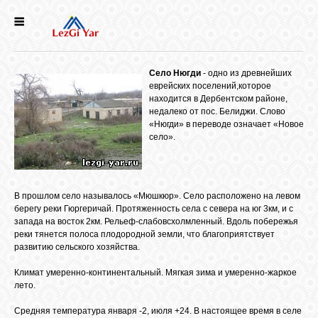
НОВОСТИ
Село Нюгди
- одно из древнейших
СЕЛА
еврейских поселений,которое
находится в Дербентском районе,
недалеко от пос. Белиджи. Слово
«Нюгди» в переводе означает «Новое
ИСТОРИЯ
село».
КУЛЬТУРА
В прошлом село называлось «Мюшкюр». Село расположено на левом
берегу реки Гюргеричай. Протяженность села с севера на юг 3км, и с
ГОЛОС
запада на восток 2км. Рельеф-слабовсхолмленный. Вдоль побережья
ЛЕЗГИН
реки тянется полоса плодородной земли, что благоприятствует
развитию сельского хозяйства.
Климат умеренно-континентальный. Мягкая зима и умеренно-жаркое
НАРОДЫ
лето.
Средняя температура января -2, июля +24. В настоящее время в селе