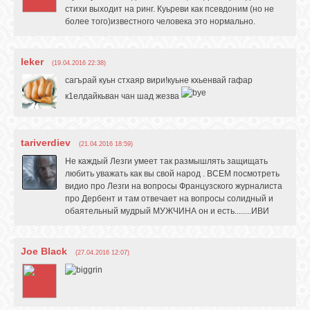
стихи выходит на ринг. Куьреви как псевдоним (но не
более того)известного человека это нормально.
leker
(19.04.2016 22:38)
сагърай куьн стхаяр вири!куьне кхьенвай гафар
к1елдайкьван чан шад жезва
tariverdiev
(21.04.2016 18:59)
Не каждый Лезги умеет так размышлять защищать
любить уважать как вы свой народ . ВСЕМ посмотреть
видио про Лезги на вопросы Французского журналиста
про Дербент и там отвечает на вопросы солидный и
обаятельный мудрый МУЖЧИНА он и есть........ИВИ
Joe Black
(27.04.2016 12:07)