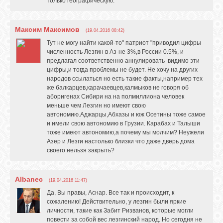
только географическую.
Максим Максимов
(19.04.2016 08:42)
Тут не могу найти какой-то" патриот "приводил цифры
численность Лезгин в Аз-не 3%,в России 0.5%, и
предлагал соответственно аннулировать видимо эти
цифры,и тогда проблемы не будет. Не хочу на других
народов ссылаться но есть такие факты,например тех
же балкарцев,карачаевцев,калмыков не говоря об
аборигенах Сибири на на полмиллиона человек
меньше чем Лезгин но имеют свою
автономию.Аджарцы,Абхазы и юж Осетины тоже самое
и имели свою автономию в Грузии. Карабах и Талыши
тоже имеют автономию,а почему мы молчим? Неужели
Азер и Лезги настолько близки что даже дверь дома
своего нельзя закрыть?
Albanec
(19.04.2016 11:47)
Да, Вы правы, Аснар. Все так и происходит, к
сожалению! Действительно, у лезгин были яркие
личности, такие как Забит Ризванов, которые могли
повести за собой вес лезгинский народ. Но сегодня не