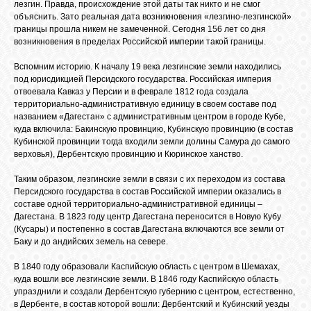
БИБЛИОТЕКА
лезгин. Правда, происхождение этой даты так никто и не смог
объяснить. Зато реальная дата возникновения «лезгино-лезгинской»
границы прошла никем не замеченной. Сегодня 156 лет со дня
возникновения в пределах Российской империи такой границы.
ФОРУМ
Вспомним историю. К началу 19 века лезгинские земли находились
под юрисдикцией Персидского государства. Российская империя
ГОСТЕВАЯ
отвоевала Кавказ у Персии и в феврале 1812 года создала
территориально-административную единицу в своем составе под
названием «Дагестан» с административным центром в городе Кубе,
куда включила: Бакинскую провинцию, Кубинскую провинцию (в состав
О САЙТЕ
Кубинской провинции тогда входили земли долины Самура до самого
верховья), Дербентскую провинцию и Кюринское ханство.
ФОТО
Таким образом, лезгинские земли в связи с их переходом из состава
Персидского государства в состав Российской империи оказались в
составе одной территориально-административной единицы –
Дагестана. В 1823 году центр Дагестана переносится в Новую Кубу
ВИДЕО
(Кусары) и постепенно в состав Дагестана включаются все земли от
Баку и до андийских земель на севере.
МУЗЫКА
В 1840 году образовали Каспийскую область с центром в Шемахах,
куда вошли все лезгинские земли. В 1846 году Каспийскую область
упразднили и создали Дербентскую губернию с центром, естественно,
в Дербенте, в состав которой вошли: Дербентский и Кубинский уезды
САЙТЫ