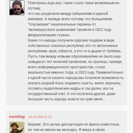
Повторюсь еще раз, такое стало такое возможным не
потому,
что нас разделили между губерниями в единой
империи. А прежде всего потому, что большевики,
"спасающие" национальные окраины от
"великорусского шовинизма" провели в 1922 году
федерализацию страны.
Какие-то народы получили царские подарки в виде
собственных союзных республик, кто-то автономные
республики, края, области, а кто-то и дырки от бублика.
Пусть там между новыми образованиями не было еще
семьдесят лет колючей проволоки, но границы, прежде
всего информационного пространства, стали
реальностью именно тогда, в 1922 году. Применительно
к одной части нашего народа,мы получили возможность
изучать родной язык, издавать газеты, книги, журналы,
готовить педагогические кадры и так далее, все за
государственный счет. А что получила другая, даже
большая часть народа знаете не хуже меня...
samdag
(18.04.2016 21:17)
Кюреви. Это целая диссертация но факты известные,
но тем не менее вы молодец. Я вчера в своих