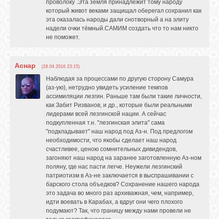
проволоку .Эта земля принадлежит тому народу
который живот веками защищал оберегал сохранил как
эта оказалась народы дали снотворный а на элиту
надели очки тёмный.САМИМ создать что то нам никто
не поможет.
Аснар
(18.04.2016 23:15)
Наблюдая за процессами по другую сторону Самура
(аз-ую), нетрудно увидеть усиление темпов
ассимиляции лезгин. Раньше там были такие личности,
как Забит Ризванов, и др., которые были реальными
лидерами всей лезгинской нации. А сейчас
подкупленная т.н. "лезгинская элита" сама
"подкладывает" наш народ под Аз-н. Под предлогом
необходимости, что якобы сделает наш народ
счастливее, ценою сомнительных дивидендов,
загоняют наш народ на заранее заготовленную Аз-ном
поляну, где нас пасти легче. Неужели лезгинский
патриотизм в Аз-не заключается в выспрашивании с
барского стола объедков? Сохранение нашего народа
это задача во много раз архиважная, чем, например,
идти воевать в Карабах, а вдруг они чего плохого
подумают? Так, что границу между нами провели не