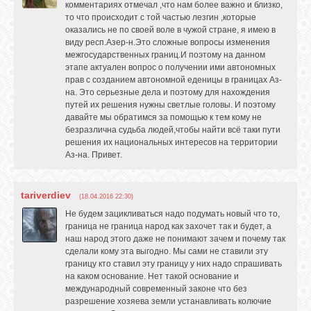
комментариях отмечал ,что нам более важно и близко,
то что происходит с той частью лезгин ,которые
оказались не по своей воле в чужой стране, я имею в
виду респ.Азер-н.Это сложные вопросы изменения
межгосударственных границ.И поэтому на данном
этапе актуален вопрос о получении ими автономных
прав с созданием автономной еденицы в границах Аз-
на. Это серьезные дела и поэтому для нахождения
путей их решения нужны светлые головы. И поэтому
давайте мы обратимся за помощью к тем кому не
безразлична судьба людей,чтобы найти всё таки пути
решения их национальных интересов на территории
Аз-на. Привет.
tariverdiev
(18.04.2016 22:30)
Не будем зацикливаться надо подумать новый что то,
граница не граница народ как захочет так и будет, а
наш народ этого даже не понимают зачем и почему так
сделали кому эта выгодно. Мы сами не ставили эту
границу кто ставил эту границу у них надо спрашивать
на каком основание. Нет такой основание и
международный современный законе что без
разрешение хозяева земли устанавливать колючие