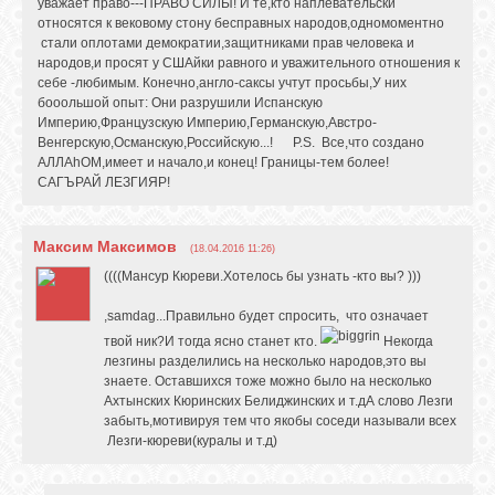
уважает право---ПРАВО СИЛЫ! И те,кто наплевательски
относятся к вековому стону бесправных народов,одномоментно
стали оплотами демократии,защитниками прав человека и
народов,и просят у СШАйки равного и уважительного отношения к
себе -любимым. Конечно,англо-саксы учтут просьбы,У них
бооольшой опыт: Они разрушили Испанскую
Империю,Французскую Империю,Германскую,Австро-
Венгерскую,Османскую,Российскую...! P.S. Все,что создано
АЛЛАhОМ,имеет и начало,и конец! Границы-тем более!
САГЪРАЙ ЛЕЗГИЯР!
Максим Максимов
(18.04.2016 11:26)
((((Мансур Кюреви.Хотелось бы узнать -кто вы? )))
,samdag...Правильно будет спросить, что означает
твой ник?И тогда ясно станет кто.
Некогда
лезгины разделились на несколько народов,это вы
знаете. Оставшихся тоже можно было на несколько
Ахтынских Кюринских Белиджинских и т.дА слово Лезги
забыть,мотивируя тем что якобы соседи называли всех
Лезги-кюреви(куралы и т.д)