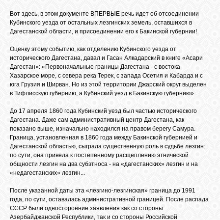
GOOGLE+
Вот здесь, в этом документе ВПЕРВЫЕ речь идет об отсоединении
Кубинского уезда от остальных лезгинских земель, оставшихся в
Дагестанской области, и присоединении его к Бакинской губернии!
TWITTER
Оценку этому событию, как отделению Кубинского уезда от
исторического Дагестана, давал и Гасан Алкадарский в книге «Асари
Дагестан»: «Первоначальные границы Дагестана - с востока
FACEBOOK
Хазарское море, с севера река Терек, с запада Осетия и Кабарда и с
юга Грузия и Ширван. Но из этой территории Джарский округ выделен
в Тифлисскую губернию, а Кубинский уезд в Бакинскую губернию».
До 17 апреля 1860 года Кубинский уезд был частью исторического
Дагестана. Даже сам административный центр Дагестана, как
показано выше, изначально находился на правом берегу Самура.
Граница, установленная в 1860 года между Бакинской губернией и
Дагестанской областью, сыграла существенную роль в судьбе лезгин:
по сути, она привела к постепенному расщеплению этнической
общности лезгин на два субэтноса - на «дагестанских» лезгин и на
«недагестанских» лезгин...
После указанной даты эта «лезгино-лезгинская» граница до 1991
года, по сути, оставалась административной границей. После распада
СССР были односторонние заявления как со стороны
Азербайджанской Республики, так и со стороны Российской