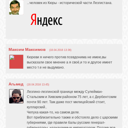
...человек из Кюры - исторической части Лезгистана.
Максим Максимов
(18.04.2016 13:36)
Кюреви я ничего против псевдонима не имею,вы
высказали свое мнение а я своё,и то и другое имеет
место т.е не выдумано.
Агьмед
(18.04.2016 13:45)
Лезгино-лезгинской границе между Сулейман-
Стальским и Хивским районом 75 лет, а с Дербентским
почти 90 лет. Там даже пост милицейский стоит,
кулларский..
Чепуха какая-то, на самом деле.
Вот приблизительно также и обстояло дело с царскими
губерниями, где правили балы русские генерал-
губернаторы, назначаемые императором. Потому все