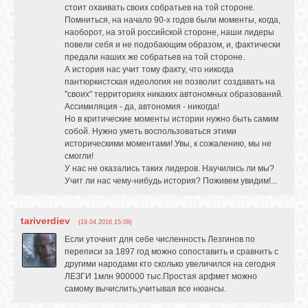
стоит охаивать своих собратьев на той стороне.
Помниться, на начало 90-х годов были моменты, когда,
наоборот, на этой российской стороне, наши лидеры
повели себя и не подобающим образом, и, фактически
предали наших же собратьев на той стороне.
А история нас учит тому факту, что никогда
пантюркистская идеология не позволит создавать на
"своих" территориях никаких автономных образований.
Ассимиляция - да, автономия - никогда!
Но в критические моменты истории нужно быть самим
собой. Нужно уметь воспользоваться этими
историческими моментами! Увы, к сожалению, мы не
смогли!
У нас не оказались таких лидеров. Научились ли мы?
Учит ли нас чему-нибудь история? Поживем увидим!...
tariverdiev
(19.04.2016 15:09)
Если уточнит для себе численность Лезгинов по
переписи за 1897 год можно сопоставить и сравнить с
другими народами кто сколько увеличился на сегодня
ЛЕЗГИ 1млн 900000 тыс.Простая арфмет можно
самому вычислить,учитывая все нюансы.