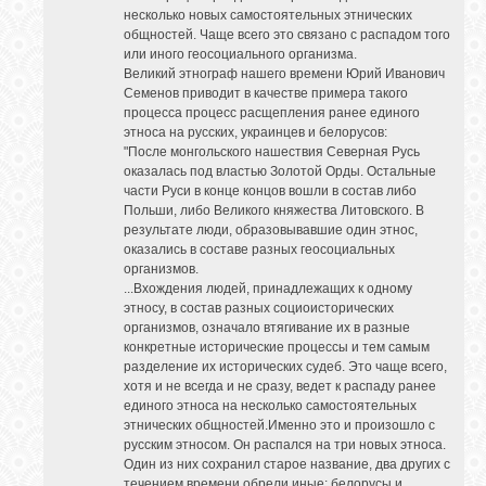
несколько новых самостоятельных этнических
общностей. Чаще всего это связано с распадом того
или иного геосоциального организма.
Великий этнограф нашего времени Юрий Иванович
Семенов приводит в качестве примера такого
процесса процесс расщепления ранее единого
этноса на русских, украинцев и белорусов:
"После монгольского нашествия Северная Русь
оказалась под властью Золотой Орды. Остальные
части Руси в конце концов вошли в состав либо
Польши, либо Великого княжества Литовского. В
результате люди, образовывавшие один этнос,
оказались в составе разных геосоциальных
организмов.
...Вхождения людей, принадлежащих к одному
этносу, в состав разных социоисторических
организмов, означало втягивание их в разные
конкретные исторические процессы и тем самым
разделение их исторических судеб. Это чаще всего,
хотя и не всегда и не сразу, ведет к распаду ранее
единого этноса на несколько самостоятельных
этнических общностей.Именно это и произошло с
русским этносом. Он распался на три новых этноса.
Один из них сохранил старое название, два других с
течением времени обрели иные: белорусы и