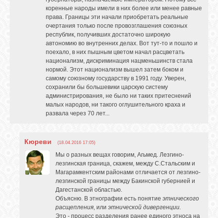
коренные народы имели в них более или менее равные
права. Границы эти начали приобретать реальные
очертания только после провозглашения союзных
республик, получивших достаточно широкую
автономию во внутренних делах. Вот тут-то и пошло и
поехало, в них пышным цветом начал расцветать
национализм, дискриминация нацменьшинств стала
нормой. Этот национализм вышел затем боком и
самому союзному государству в 1991 году. Уверен,
сохранили бы большевики царскую систему
администрирования, не было ни таких притеснений
малых народов, ни такого оглушительного краха и
развала через 70 лет...
Кюреви
(18.04.2016 17:05)
Мы о разных вещах говорим, Агьмед. Лезгино-
лезгинская граница, скажем, между С.Стальским и
Магарамкентским районами отличается от лезгино-
лезгинской границы между Бакинской губернией и
Дагестанской областью.
Объясню. В этнографии есть понятие
этнического
расщепления
, или
этнической дивергенции.
Это - процесс разделения ранее единого этноса на