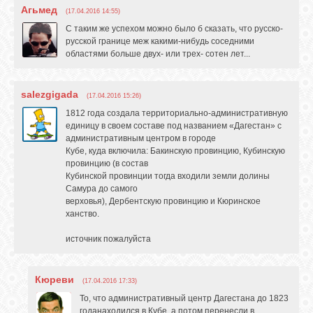
Агьмед
(17.04.2016 14:55)
С таким же успехом можно было б сказать, что русско-
русской границе меж какими-нибудь соседними
областями больше двух- или трех- сотен лет...
salezgigada
(17.04.2016 15:26)
1812 года создала территориально-административную
единицу в своем составе под названием «Дагестан» с
административным центром в городе
Кубе, куда включила: Бакинскую провинцию, Кубинскую
провинцию (в состав
Кубинской провинции тогда входили земли долины
Самура до самого
верховья), Дербентскую провинцию и Кюринское
ханство.
источник пожалуйста
Кюреви
(17.04.2016 17:33)
То, что административный центр Дагестана до 1823
годанаходился в Кубе, а потом перенесли в