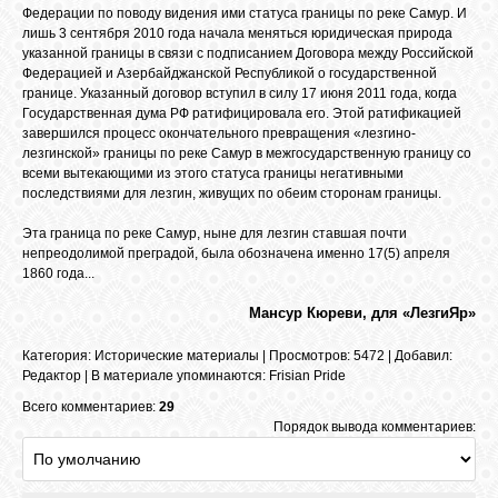
Федерации по поводу видения ими статуса границы по реке Самур. И
лишь 3 сентября 2010 года начала меняться юридическая природа
указанной границы в связи с подписанием Договора между Российской
Федерацией и Азербайджанской Республикой о государственной
границе. Указанный договор вступил в силу 17 июня 2011 года, когда
Государственная дума РФ ратифицировала его. Этой ратификацией
завершился процесс окончательного превращения «лезгино-
лезгинской» границы по реке Самур в межгосударственную границу со
всеми вытекающими из этого статуса границы негативными
последствиями для лезгин, живущих по обеим сторонам границы.
Эта граница по реке Самур, ныне для лезгин ставшая почти
непреодолимой преградой, была обозначена именно 17(5) апреля
1860 года...
Мансур Кюреви, для «ЛезгиЯр»
Категория
:
Исторические материалы
|
Просмотров
: 5472 |
Добавил
:
Редактор
|
В материале упоминаются
:
Frisian Pride
Всего комментариев:
29
Порядок вывода комментариев: