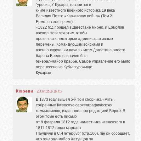
"урочище" Кусары, говорится в
книге известного военного историка 19 века
Василия Потте «Кавказская война» (Том 2.
Ермоловское время):
«1822 год прошел в Дагестане мирно, и Ермолов
воспользовался этим, чтобы
произвести некоторые административные
перемены. Командующим войсками и
военно-окружным начальником Дагестана вместо
барона Вреде назначен был
генерал-майор Краббе. Самое управление его было
перенесено из Кубы в урочище
Кусары».
Кюреви
(17.04.2016 19:41)
В 1873 году вышел 5-й том сборника «Акты,
собранные Кавказскоюархеографическою
коммиссиею», изданного под редакцией Берже. В
этом томе есть письмо
от 9 февраля 1812 года наместника кавказского в
1811-1812 годах маркиза
Пауличчи в С.-Петербург (стр.160), где он сообщает,
что генерал-майор Хатунцов по