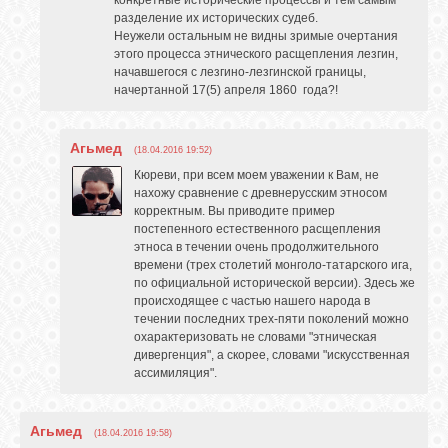
разделение их исторических судеб.
Неужели остальным не видны зримые очертания
этого процесса этнического расщепления лезгин,
начавшегося с лезгино-лезгинской границы,
начертанной 17(5) апреля 1860 года?!
Агьмед
(18.04.2016 19:52)
Кюреви, при всем моем уважении к Вам, не
нахожу сравнение с древнерусским этносом
корректным. Вы приводите пример
постепенного естественного расщепления
этноса в течении очень продолжительного
времени (трех столетий монголо-татарского ига,
по официальной исторической версии). Здесь же
происходящее с частью нашего народа в
течении последних трех-пяти поколений можно
охарактеризовать не словами "этническая
дивергенция", а скорее, словами "искусственная
ассимиляция".
Агьмед
(18.04.2016 19:58)