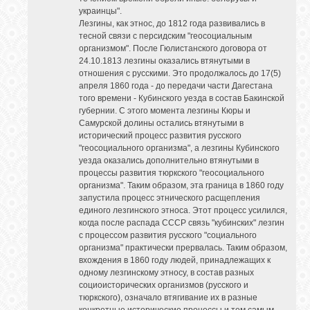
украинцы".
Лезгины, как этнос, до 1812 года развивались в
тесной связи с персидским "геосоциальным
организмом". После Гюлистанского договора от
24.10.1813 лезгины оказались втянутыми в
отношения с русскими. Это продолжалось до 17(5)
апреля 1860 года - до передачи части Дагестана
того времени - Кубинского уезда в состав Бакинской
губернии. С этого момента лезгины Кюры и
Самурской долины остались втянутыми в
исторический процесс развития русского
"геосоциального организма", а лезгины Кубинского
уезда оказались дополнительно втянутыми в
процессы развития тюркского "геосоциального
организма". Таким образом, эта граница в 1860 году
запустила процесс этнического расщепления
единого лезгинского этноса. Этот процесс усилился,
когда после распада СССР связь "кубинских" лезгин
с процессом развития русского "социального
организма" практически прервалась. Таким образом,
вхождения в 1860 году людей, принадлежащих к
одному лезгинскому этносу, в состав разных
социоисторических организмов (русского и
тюркского), означало втягивание их в разные
конкретные исторические процессы и тем самым