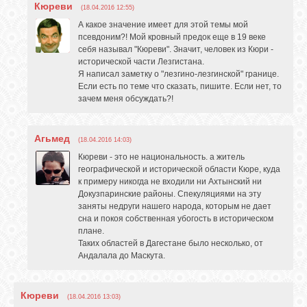
Кюреви
(18.04.2016 12:55)
А какое значение имеет для этой темы мой
псевдоним?! Мой кровный предок еще в 19 веке
себя называл "Кюреви". Значит, человек из Кюри -
исторической части Лезгистана.
Я написал заметку о "лезгино-лезгинской" границе.
Если есть по теме что сказать, пишите. Если нет, то
зачем меня обсуждать?!
Агьмед
(18.04.2016 14:03)
Кюреви - это не национальность. а житель
географической и исторической области Кюре, куда
к примеру никогда не входили ни Ахтынский ни
Докузпаринские районы. Спекуляциями на эту
заняты недруги нашего народа, которым не дает
сна и покоя собственная убогость в историческом
плане.
Таких областей в Дагестане было несколько, от
Андалала до Маскута.
Кюреви
(18.04.2016 13:03)