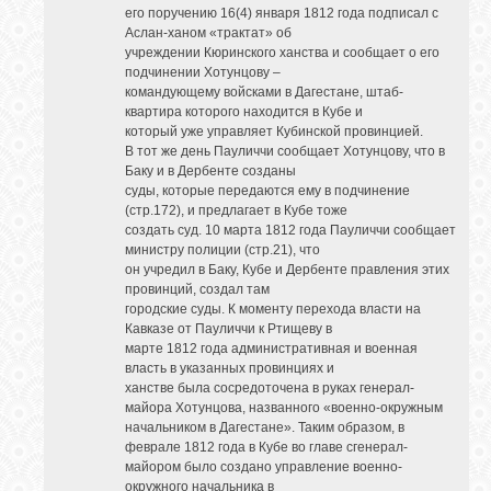
его поручению 16(4) января 1812 года подписал с
Аслан-ханом «трактат» об
учреждении Кюринского ханства и сообщает о его
подчинении Хотунцову –
командующему войсками в Дагестане, штаб-
квартира которого находится в Кубе и
который уже управляет Кубинской провинцией.
В тот же день Пауличчи сообщает Хотунцову, что в
Баку и в Дербенте созданы
суды, которые передаются ему в подчинение
(стр.172), и предлагает в Кубе тоже
создать суд. 10 марта 1812 года Пауличчи сообщает
министру полиции (стр.21), что
он учредил в Баку, Кубе и Дербенте правления этих
провинций, создал там
городские суды. К моменту перехода власти на
Кавказе от Пауличчи к Ртищеву в
марте 1812 года административная и военная
власть в указанных провинциях и
ханстве была сосредоточена в руках генерал-
майора Хотунцова, названного «военно-окружным
начальником в Дагестане». Таким образом, в
феврале 1812 года в Кубе во главе сгенерал-
майором было создано управление военно-
окружного начальника в