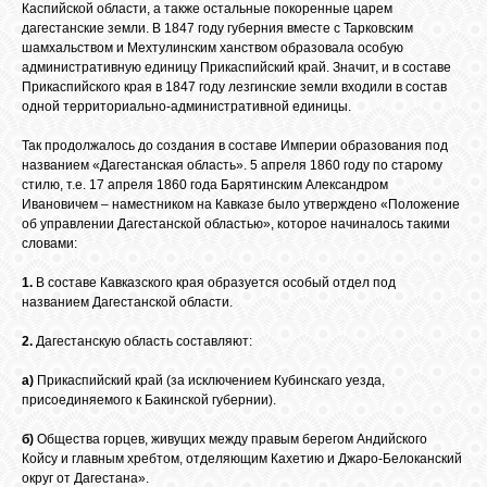
Каспийской области, а также остальные покоренные царем
дагестанские земли. В 1847 году губерния вместе c Тарковским
шамхальством и Мехтулинским ханством образовала особую
ОБЪЯВЛЕНИЯ
административную единицу Прикаспийский край. Значит, и в составе
Прикаспийского края в 1847 году лезгинские земли входили в состав
одной территориально-административной единицы.
ВОПРОСЫ /
Так продолжалось до создания в составе Империи образования под
ОТВЕТЫ
названием «Дагестанская область». 5 апреля 1860 году по старому
стилю, т.е. 17 апреля 1860 года Барятинским Александром
Ивановичем – наместником на Кавказе было утверждено «Положение
КОНТАКТЫ
об управлении Дагестанской областью», которое начиналось такими
словами:
1.
В составе Кавказского края образуется особый отдел под
ВХОД
названием Дагестанской области.
2.
Дагестанскую область составляют:
RSS
а)
Прикаспийский край (за исключением Кубинскаго уезда,
присоединяемого к Бакинской губернии).
б)
Общества горцев, живущих между правым берегом Андийского
VK
Койсу и главным хребтом, отделяющим Кахетию и Джаро-Белоканский
округ от Дагестана».