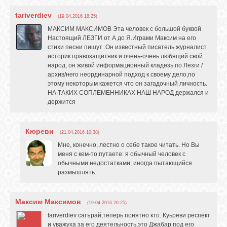
tariverdiev
(19.04.2016 18:25)
МАКСИМ МАКСИМОВ Эта человек с большой буквой
Настоящий ЛЕЗГИ от А до Я.Играми Максим на его
стихи песни пишут .Он известный писатель журналист
историк правозащитник и очень-очень любящий свой
народ, он живой информационный кладезь по Лезги /
архив/него неординарной подход к своему дело,по
этому некоторым кажется что он загадочный личность.
НА ТАКИХ СОПЛЕМЕННИКАХ НАШ НАРОД держался и
держится
Кюреви
(21.04.2016 10:38)
Мне, конечно, лестно о себе такое читать. Но Вы
меня с кем-то путаете: я обычный человек с
обычными недостатками, иногда пытающийся
размышлять.
Максим Максимов
(19.04.2016 20:25)
tariverdiev сагърай,теперь понятно кто. Куьреви респект
и уважуха за его деятельность,это Джабар под его