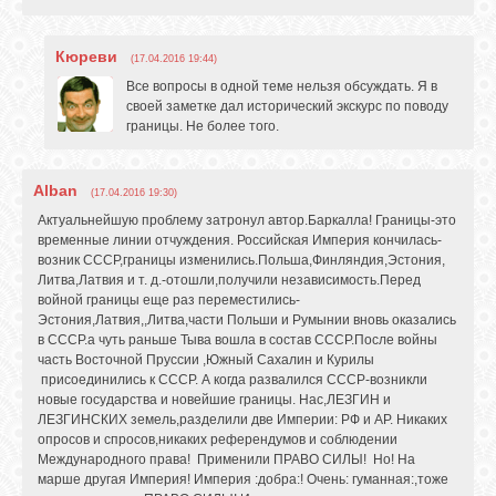
Кюреви
(17.04.2016 19:44)
Все вопросы в одной теме нельзя обсуждать. Я в
своей заметке дал исторический экскурс по поводу
границы. Не более того.
Alban
(17.04.2016 19:30)
Актуальнейшую проблему затронул автор.Баркалла! Границы-это
временные линии отчуждения. Российская Империя кончилась-
возник СССР,границы изменились.Польша,Финляндия,Эстония,
Литва,Латвия и т. д.-отошли,получили независимость.Перед
войной границы еще раз переместились-
Эстония,Латвия,,Литва,части Польши и Румынии вновь оказались
в СССР.а чуть раньше Тыва вошла в состав СССР.После войны
часть Восточной Пруссии ,Южный Сахалин и Курилы
присоединились к СССР. А когда развалился СССР-возникли
новые государства и новейшие границы. Нас,ЛЕЗГИН и
ЛЕЗГИНСКИХ земель,разделили две Империи: РФ и АР. Никаких
опросов и спросов,никаких референдумов и соблюдении
Международного права! Применили ПРАВО СИЛЫ! Но! На
марше другая Империя! Империя :добра:! Очень: гуманная:,тоже