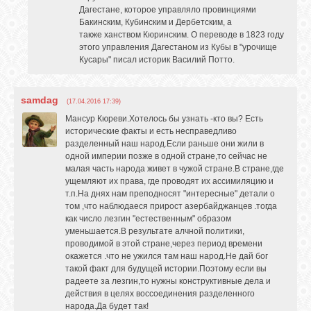
Дагестане, которое управляло провинциями
Бакинским, Кубинским и Дербетским, а
также ханством Кюринским. О переводе в 1823 году
этого управления Дагестаном из Кубы в "урочище
Кусары" писал историк Василий Потто.
samdag
(17.04.2016 17:39)
Мансур Кюреви.Хотелось бы узнать -кто вы? Есть
исторические факты и есть несправедливо
разделенный наш народ.Если раньше они жили в
одной империи позже в одной стране,то сейчас не
малая часть народа живет в чужой стране.В стране,где
ущемляют их права, где проводят их ассимиляцию и
т.п.На днях нам преподносят "интересные" детали о
том ,что наблюдаеся прирост азербайджанцев .тогда
как число лезгин "естественным" образом
уменьшается.В результате алчной политики,
проводимой в этой стране,через период времени
окажется .что не ужился там наш народ.Не дай бог
такой факт для будущей истории.Поэтому если вы
радеете за лезгин,то нужны конструктивные дела и
действия в целях воссоединения разделенного
народа.Да будет так!