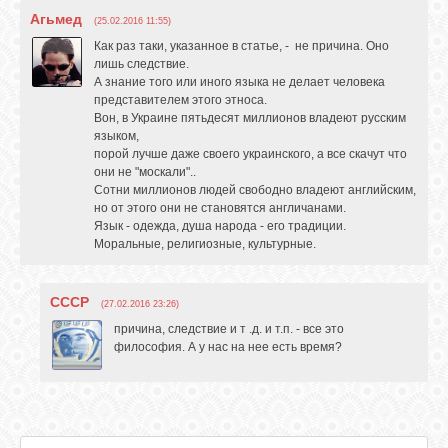
Агьмед
(25.02.2016 11:55)
Как раз таки, указанное в статье, - не причина. Оно
лишь следствие.
А знание того или иного языка не делает человека
представителем этого этноса.
Вон, в Украине пятьдесят миллионов владеют русским
языком,
порой лучше даже своего украинского, а все скачут что
они не "москали"..
Сотни миллионов людей свободно владеют английским,
но от этого они не становятся англичанами.
Язык - одежда, душа народа - его традиции.
Моральные, религиозные, культурные.
СССР
(27.02.2016 23:26)
причина, следствие и т .д. и т.п. - все это
философия. А у нас на нее есть время?