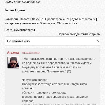
Валди дуьня кьатIузва за!
Билал Адилов
ОБЪЯВЛЕНИЯ
Категория
:
Новости ЛезгиЯр
|
Просмотров
: 4678 |
Добавил
:
Jurnalist
|
В
материале упоминаются
:
Guenhwyvar
,
Christmas clock
ВОПРОСЫ /
Всего комментариев:
4
ОТВЕТЫ
Порядок вывода комментариев:
КОНТАКТЫ
Агьмед
(21.02.2016 10:43)
" Мы призываем лезгин не терять язык, разговаривать
ВХОД
на родном языке и передавать знания своим детям,
будущему поколению. Если исчезает язык –
исчезает и народ. Помните это.." (С)
Чепуха это полная.
RSS
Народ исчезает тогда и только лишь тогда, когда
исчезают
обычаи и традиции этого народа
VK
В особенности в наше время это касается малых
народов,