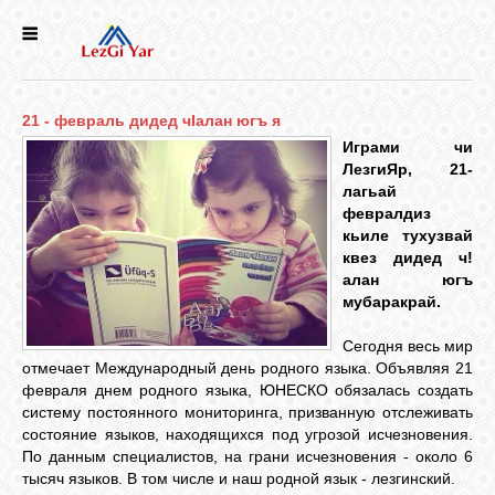
НОВОСТИ
21 - февраль дидед чIалан югъ я
СЕЛА
Играми чи
ЛезгиЯр, 21-
лагьай
ИСТОРИЯ
февралдиз
кьиле тухузвай
квез дидед ч!
КУЛЬТУРА
алан югъ
мубаракрай.
ГОЛОС
Сегодня весь мир
ЛЕЗГИН
отмечает Международный день родного языка. Объявляя 21
февраля днем родного языка, ЮНЕСКО обязалась создать
систему постоянного мониторинга, призванную отслеживать
НАРОДЫ
состояние языков, находящихся под угрозой исчезновения.
По данным специалистов, на грани исчезновения - около 6
тысяч языков. В том числе и наш родной язык - лезгинский.