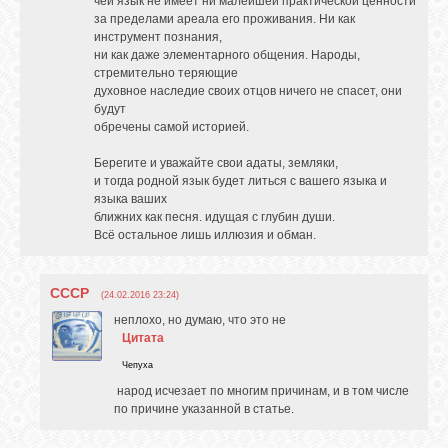
чей язык не имеет ни малейшей практической ценности
за пределами ареала его проживания. Ни как
GOOGLE+
инструмент познания,
ни как даже элементарного общения. Народы,
стремительно теряющие
TWITTER
духовное наследие своих отцов ничего не спасет, они
будут
обречены самой историей.
FACEBOOK
Берегите и уважайте свои адаты, земляки,
и тогда родной язык будет литься с вашего языка и
языка ваших
ближних как песня. идущая с глубин души.
Всё остальное лишь иллюзия и обман.
СССР
(24.02.2016 23:24)
неплохо, но думаю, что это не
Цитата
Чепуха
народ исчезает по многим причинам, и в том числе
по причине указанной в статье.