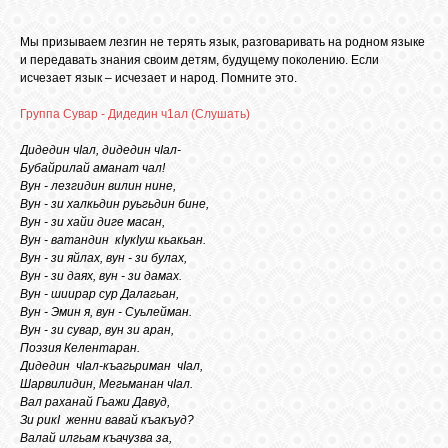
БИБЛИОТЕКА
Мы призываем лезгин не терять язык, разговаривать на родном языке
и передавать знания своим детям, будущему поколению. Если
ФОРУМ
исчезает язык – исчезает и народ. Помните это.
Группа Сувар - Дидедин ч1ал (Слушать)
ГОСТЕВАЯ
Дидедин чIал, дидедин чIал-
Бубайрилай аманат чал!
Вун - лезгидин вилин нине,
О САЙТЕ
Вун - зи халкьдин руьгьдин бине,
Вун - зи хайи диге масан,
Вун - ватандин кIукIуш кьакьан.
ФОТО
Вун - зи яйлах, вун - зи булах,
Вун - зи даях, вун - зи дамах.
Вун - шиирар сур Далагьан,
Вун - Эмин я, вун - Суьлейман.
ВИДЕО
Вун - зи сувар, вун зи аран,
Поэзия Келентаран.
Дидедин чIал-къагьриман чIал,
МУЗЫКА
Шарвилидин, Мегьманан чIал.
Вал раханай Гьажи Давуд,
Зи рикI женни вавай къакъуд?
Валай илгьам къачузва за,
САЙТЫ