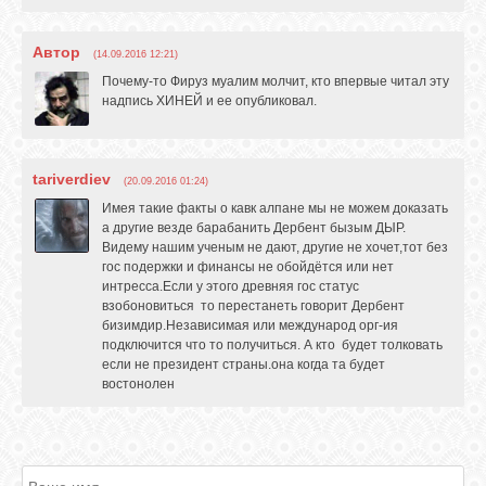
Автор
(14.09.2016 12:21)
Почему-то Фируз муалим молчит, кто впервые читал эту
надпись ХИНЕЙ и ее опубликовал.
tariverdiev
(20.09.2016 01:24)
Имея такие факты о кавк алпане мы не можем доказать
а другие везде барабанить Дербент бызым ДЫР.
Видему нашим ученым не дают, другие не хочет,тот без
гос подержки и финансы не обойдётся или нет
интресса.Если у этого древняя гос статус
взобоновиться то перестанеть говорит Дербент
бизимдир.Независимая или международ орг-ия
подключится что то получиться. А кто будет толковать
если не президент страны.она когда та будет
востонолен