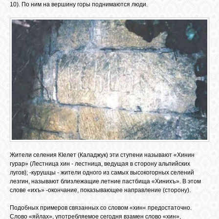
10). По ним на вершину горы поднимаются люди.
GOOGLE+
TWITTER
FACEBOOK
Жители селения КIелет (Каладжук) эти ступени называют «Хинин
гурар» (Лестница хин - лестница, ведущая в сторону альпийских
лугов); -курушцы - жители одного из самых высокогорных селений
лезгин, называют близлежащие летние пастбища «Хинихъ». В этом
слове «ихъ» -окончание, показывающее направление (сторону).
Подобных примеров связанных со словом «хин« предостаточно.
Слово «яйлах», употребляемое сегодня взамен слово «хин»,