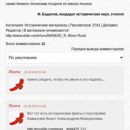
заимствовано лезгинами позднее из южных языков.
Ф. Бадалов, кандидат исторических наук, этнолог
Категория
:
Исторические материалы
|
Просмотров
: 3781 |
Добавил
:
Редактор
|
В материале упоминаются
:
http://www.slide.com/r/unu9NPjK0D_R
,
Moon Rush
Всего комментариев:
11
Порядок вывода комментариев:
Лезги
(11.09.2016 22:40)
нужно следить, чтобы не увели и эту надпись...
Лезги
(11.09.2016 22:42)
Вот тут есть исторические факты о посторойке
Кавказских Ворот Александром Македонским,
http://royallib.com/read....tml#425
335