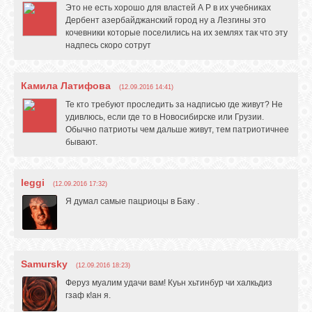
Это не есть хорошо для властей А Р в их учебниках
Дербент азербайджанский город ну а Лезгины это
кочевники которые поселились на их землях так что эту
надпесь скоро сотрут
Камила Латифова
(12.09.2016 14:41)
Те кто требуют проследить за надписью где живут? Не
удивлюсь, если где то в Новосибирске или Грузии.
Обычно патриоты чем дальше живут, тем патриотичнее
бывают.
leggi
(12.09.2016 17:32)
Я думал самые пацриоцы в Баку .
Samursky
(12.09.2016 18:23)
Феруз муалим удачи вам! Куьн хьтинбур чи халкьдиз
гзаф к!ан я.