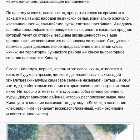
БИБЛИОТЕКА
«ей»-окончанием, указывающее направление.
По нашему мнению, слово «хин«, превратившееся со временем в
архаизм на языках народов лезгинской семьи, изначально означало
ФОРУМ
«возвышенность», «альпийские луга
, «летние пастбища». И надпись
»
на албанском алфавите переводится с лезгинского языка как «родник,
который течет со стороны вершины (возвышенности)». Наше
ГОСТЕВАЯ
предположение основывается на языковом материале. Следующие
примеры дают довольно ясное представление о значении слова
«хин»: -на территории Кубинского района АР самое высокогорное
селения называется Хиналуг.
О САЙТЕ
Слово «Хиналуг», вернее, корень этого слова «хин», относится к
языкам будухцев, крызов, джеков и др. лезгиноязычных соседей
ФОТО
хиналугцев (хиналугцы сами свое селение называют «Кетьш», а себя
«кетид»), собственные селения которых расположены сравнительно
ниже. Интересно отметить, что курушцы, собственное селение (с.
Куруш Докузпаринского района), которых расположено выше, чем
ВИДЕО
Хиналуг, это селение называют по-другому - «Лехин», а население
«лехинар» («ле» означает нижерасположенный, «ар» окончание
множественного числа).
МУЗЫКА
САЙТЫ