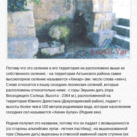
ОБЪЯВЛЕНИЯ
ВОПРОСЫ /
ОТВЕТЫ
КОНТАКТЫ
Потому что это селение и его территория не расположено выше их
собственного селения; - на территории Ахтынского района самое
высокогорное селение называется «Хинар» (мн. число слова «хин»).
ВХОД
Слово относится к языку соседних лезгинских селений, которые
расположены относительно ниже; -с горы Экуьнин дагъ (гора
Восходящего Солнца. Высота - 2364 м.), расположенной на
территории Южного Дагестана (Докузпаринский район), падает с
RSS
высоты более чем в 100 метров родниковая вода, которая населением
соседних сел называется «Хинин булах» (Родник хин).
Родник получил это название, потому что он падает с возвышенности
VK
(со стороны альпийских лугов - летних пастбищ); -на вышеназванной
горе (Экуьнин дагъ) вырезаны в отвесной каменной скале ступени (их