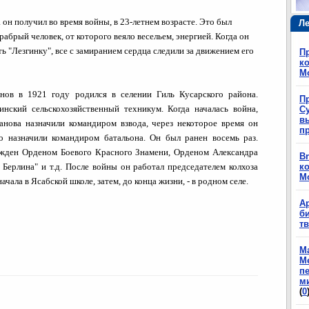
 он получил во время войны, в 23-летнем возрасте. Это был
Ле
рабрый человек, от которого веяло весельем, энергией. Когда он
ть "Лезгинку", все с замиранием сердца следили за движением его
П
ко
М
нов в 1921 году родился в селении Гиль Кусарского района.
П
инский сельскохозяйственный техникум. Когда началась война,
Су
в
анова назначили командиром взвода, через некоторое время он
п
о назначили командиром батальона. Он был ранен восемь раз.
жден Орденом Боевого Красного Знамени, Орденом Александра
Br
е Берлина" и т.д. После войны он работал председателем колхоза
ко
М
чала в Ясабской школе, затем, до конца жизни, - в родном селе.
А
б
т
М
М
п
м
(
0