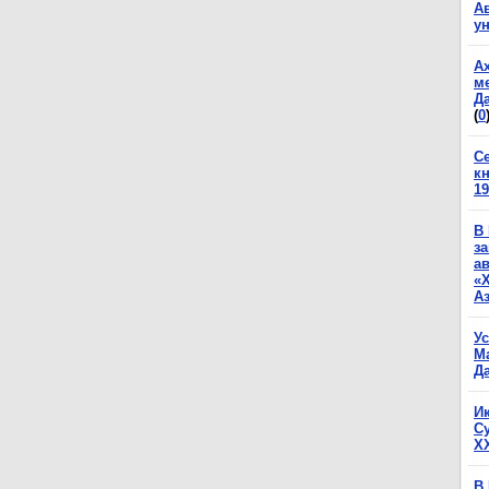
А
у
А
м
Да
(
0
С
к
19
В
з
а
«
А
У
М
Да
И
С
X
В