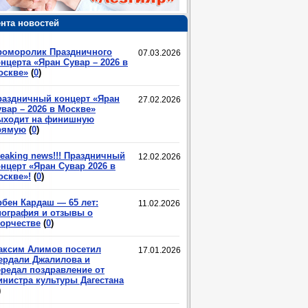
нта новостей
роморолик Праздничного
07.03.2026
нцерта «Яран Сувар – 2026 в
оскве»
(
0
)
раздничный концерт «Яран
27.02.2026
вар – 2026 в Москве»
ыходит на финишную
рямую
(
0
)
eaking news!!! Праздничный
12.02.2026
нцерт «Яран Сувар 2026 в
оскве»!
(
0
)
рбен Кардаш — 65 лет:
11.02.2026
иография и отзывы о
ворчестве
(
0
)
аксим Алимов посетил
17.01.2026
ердали Джалилова и
ередал поздравление от
инистра культуры Дагестана
)