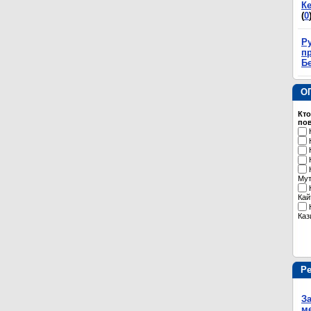
К
(
0
Р
пр
Б
О
Кто
пов
Му
Кай
Каз
Р
З
м