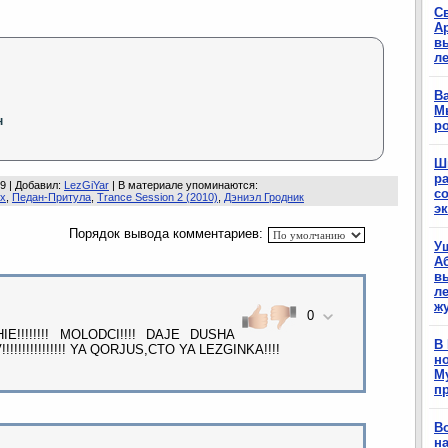
С
А
в
л
Ва
М
н
р
Ш
р
09 |
Добавил
:
LezGiYar
|
В материале упоминаются
:
с
ях
,
Педан-Притула
,
Trance Session 2 (2010)
,
Дэниэл Гродник
э
Порядок вывода комментариев:
У
А
в
ле
ж
0
LUCSHIE!!!!!!!! MOLODCI!!!! DAJE DUSHA
В
!!!!!!!!!!!! YA QORJUS,CTO YA LEZGINKA!!!!
н
М
п
В
н