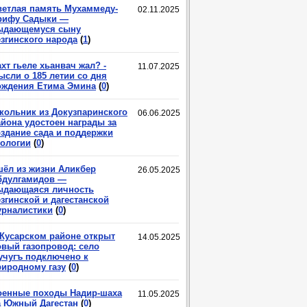
ветлая память Мухаммеду-
02.11.2025
рифу Садыки —
ыдающемуся сыну
езгинского народа
(
1
)
хт гьеле хьанвач жал? -
11.07.2025
ысли о 185 летии со дня
ождения Етима Эмина
(
0
)
кольник из Докузпаринского
06.06.2025
айона удостоен награды за
оздание сада и поддержки
кологии
(
0
)
шёл из жизни Аликбер
26.05.2025
бдулгамидов —
ыдающаяся личность
згинской и дагестанской
урналистики
(
0
)
 Кусарском районе открыт
14.05.2025
овый газопровод: село
учугъ подключено к
риродному газу
(
0
)
оенные походы Надир-шаха
11.05.2025
а Южный Дагестан
(
0
)