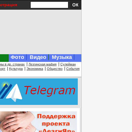
истрация
Фото
Видео
Музыка
|
|
ны в др. странах
Лезгинская мафия
Сулейман
|
|
|
|
орт
Культура
Экономика
Общество
События