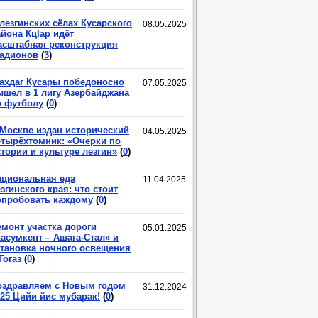
лезгинских сёлах Кусарского
08.05.2025
йона КцIар идёт
асштабная реконструкция
тадионов
(
3
)
ахдаг Кусары победоносно
07.05.2025
ышел в 1 лигу Азербайджана
о футболу
(
0
)
 Москве издан исторический
04.05.2025
етырёхтомник: «Очерки по
тории и культуре лезгин»
(
0
)
ациональная еда
11.04.2025
згинского края: что стоит
опробовать каждому
(
0
)
емонт участка дороги
05.01.2025
асумкент – Ашага-Стал» и
становка ночного освещения
Гогаз
(
0
)
оздравляем с Новым годом
31.12.2024
025 Цийи йис мубарак!
(
0
)