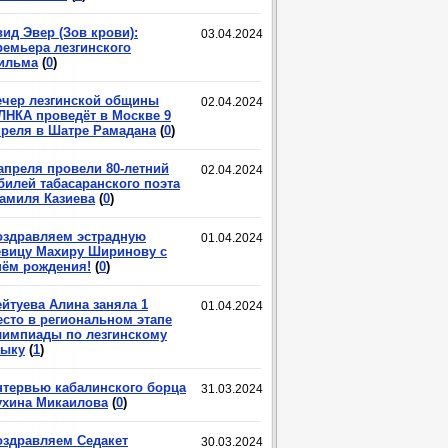
ид Эвер (Зов крови):
03.04.2024
ремьера лезгинского
ильма
(
0
)
ечер лезгинской общины
02.04.2024
ЛНКА проведёт в Москве 9
преля в Шатре Рамадана
(
0
)
 апреля провели 80-летний
02.04.2024
билей табасаранского поэта
амиля Казиева
(
0
)
оздравляем эстрадную
01.04.2024
евицу Махиру Ширинову с
нём рождения!
(
0
)
ейтуева Алина заняла 1
01.04.2024
есто в региональном этапе
лимпиады по лезгинскому
зыку
(
1
)
нтервью кабалинского борца
31.03.2024
ухина Микаилова
(
0
)
оздравляем Седакет
30.03.2024