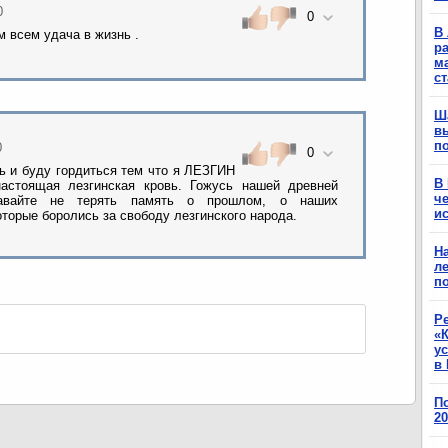
0
0
В 
м всем удача в жизнь .
ра
м
с
Ш
в
п
0
0
сь и буду гордиться тем что я ЛЕЗГИН
В
астоящая лезгинская кровь. Гожусь нашей древней
ч
 Давайте не терять память о прошлом, о наших
ис
оторые боролись за свободу лезгинского народа.
Н
ле
п
Р
«К
у
в 
П
2