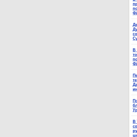
п
п
Ф
Д
Д
с
С
В
т
п
Ф
П
т
Д
и
П
б
Ур
В
с
р
ш