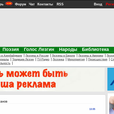
Рег
рь
|
Форум
|
Чат
|
Контакты
|
RSS
Вход
|
Поэзия
Голос Лезгин
Народы
Библиотека
|
|
|
|
ы в Азербайджане
Лезгины в России
Лезгины в Европе
Лезгины в Америке
Лезги
|
|
|
|
|
|
ериалы
Традиции Лезгин
TV-Радио
Лезгинка
Мероприятия
Происшествия
Сп
|
ельность
ханов
13:05