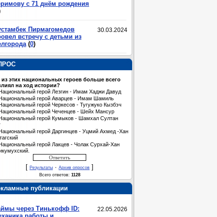
еримову с 71 днём рождения
)
устамбек Пирмагомедов
30.03.2024
овел встречу с детьми из
елгорода
(
0
)
ПРОС
 из этих национальных героев больше всего
лиял на ход истории?
Национальный герой Лезгин - Имам Хаджи Давуд
Национальный герой Аварцев - Имам Шамиль
Национальный герой Черкесов - Тугужуко Кызбэч
Национальный герой Чеченцев - Шейх Мансур
Национальный герой Кумыков - Шамхал Султан
т
Национальный герой Даргинцев - Уцмий Ахмед -Хан
тагский
Национальный герой Лакцев - Чолак Сурхай-Хан
икумухский.
[
·
]
Результаты
Архив опросов
Всего ответов:
1128
екламные публикации
аймы через Тинькофф ID:
22.05.2026
еханика работы и