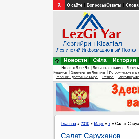
О сайте
|
Вопросы/Ответы
|
Слова
Лезгийрин КIватIал
Лезгинский Информационный Портал
Новости
Сёла
История
|
|
Новости ЛезгиЯр
Лезгинская правда
Лезгин
|
|
Керимов
Знаменитые Лезгины
Исторические мат
|
|
|
Ребенок - достояние Мира!
Разное
Благотворит
Главная
»
2010
»
Март
»
7
» Салат Сару
Салат Саруханов