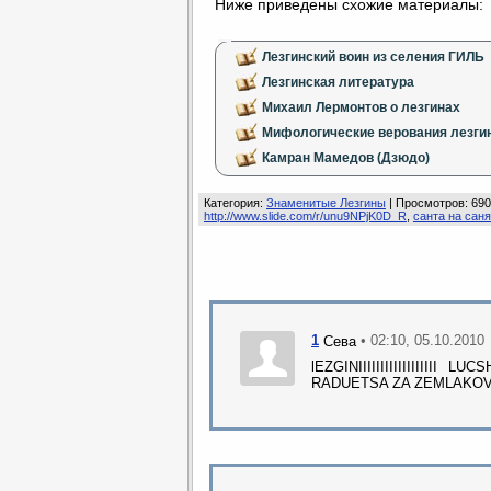
Ниже приведены схожие материалы:
Лезгинский воин из селения ГИЛЬ
Лезгинская литература
Михаил Лермонтов о лезгинах
Мифологические верования лезги
Камран Мамедов (Дзюдо)
Категория
:
Знаменитые Лезгины
|
Просмотров
: 69
http://www.slide.com/r/unu9NPjK0D_R
,
санта на сан
1
• 02:10, 05.10.2010
Сева
lEZGINIIIIIIIIIIIIIIIIII 
RADUETSA ZA ZEMLAKOV!!!!