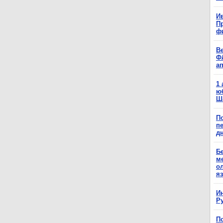
Ив
П
ф
В
Ф
а
1
ю
Ш
П
п
д
Б
м
о
я
И
Р
П