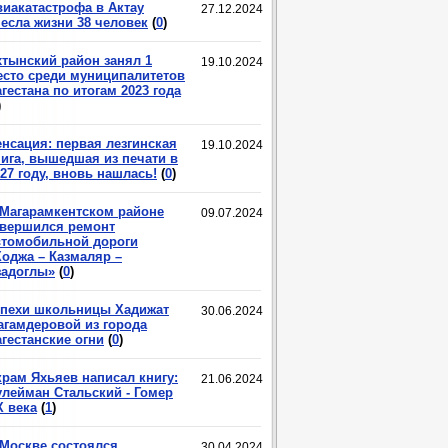
виакатастрофа в Актау
27.12.2024
несла жизни 38 человек
(
0
)
хтынский район занял 1
19.10.2024
есто среди муниципалитетов
гестана по итогам 2023 года
)
енсация: первая лезгинская
19.10.2024
нига, вышедшая из печати в
27 году, вновь нашлась!
(
0
)
 Магарамкентском районе
09.07.2024
авершился ремонт
втомобильной дороги
Ходжа – Казмаляр –
задоглы»
(
0
)
спехи школьницы Хадижат
30.06.2024
агамдеровой из города
гестанские огни
(
0
)
крам Яхьяев написал книгу:
21.06.2024
улейман Стальский - Гомер
X века
(
1
)
 Москве состоялся
30.04.2024