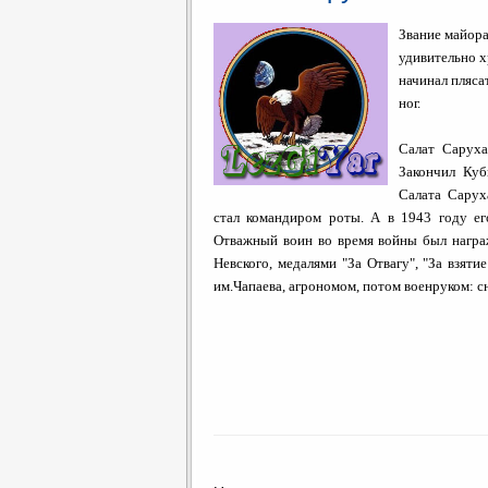
Звание майора
удивительно х
начинал пляса
ног.
Салат Саруха
Закончил Куб
Салата Сарух
стал командиром роты. А в 1943 году ег
Отважный воин во время войны был награ
Невского, медалями "За Отвагу", "За взяти
им.Чапаева, агрономом, потом военруком: сна