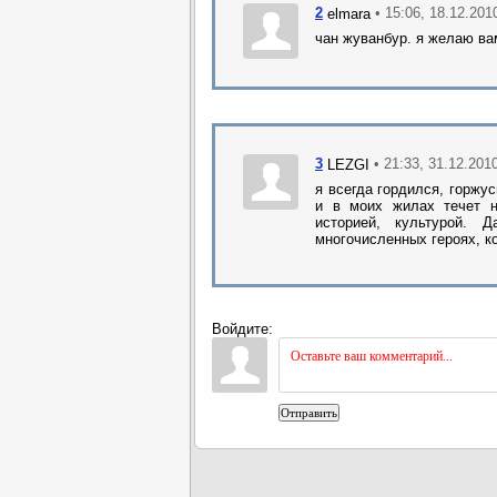
2
• 15:06, 18.12.201
elmara
чан жуванбур. я желаю ва
3
• 21:33, 31.12.201
LEZGI
я всегда гордился, горжу
и в моих жилах течет н
историей, культурой.
многочисленных героях, к
Войдите:
Отправить