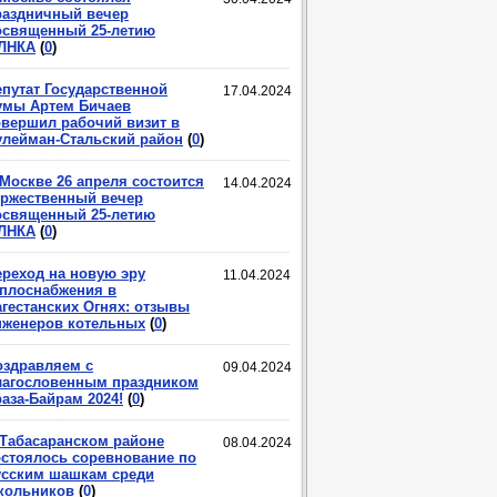
раздничный вечер
освященный 25-летию
ЛНКА
(
0
)
епутат Государственной
17.04.2024
умы Артем Бичаев
овершил рабочий визит в
улейман-Стальский район
(
0
)
 Москве 26 апреля состоится
14.04.2024
оржественный вечер
освященный 25-летию
ЛНКА
(
0
)
ереход на новую эру
11.04.2024
еплоснабжения в
агестанских Огнях: отзывы
нженеров котельных
(
0
)
оздравляем с
09.04.2024
лагословенным праздником
аза-Байрам 2024!
(
0
)
 Табасаранском районе
08.04.2024
остоялось соревнование по
усским шашкам среди
кольников
(
0
)