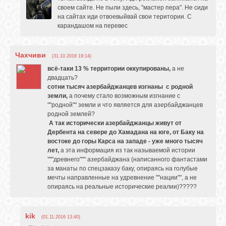
своем сайте. Не пыли здесь, "мастер пера". Не сиди
на сайтах иди отвоевыйвай свои територии. С
карандашом на перевес
Чахчиви
(31.10.2016 19:14)
всё-таки 13 % территории оккупированы,
а не
двадцать?
сотни тысяч азербайджанцев изгнаны с родной
земли,
а почему стало возможным изгнание с
""родной"" земли и что является для азербайджанцев
родной землей?
А так исторически азербайджанцы живут от
Дербента на севере до Хамадана на юге, от Баку на
востоке до горы Карса на западе - уже много тысяч
лет,
а эта информация из так называемой истории
"""древнего""" азербайджана (написанного фантастами
за манаты по спецзаказу баку, опираясь на голубые
мечты направленные на удревнение ""нации"", а не
опираясь на реальные исторические реалии)?????
kik
(01.11.2016 13:40)