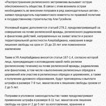
БИБЛИОТЕКА
«Распространение религиозного экстремизма вызывает острую
обеспокоенность общества. В связи с этим возникла острая
необходимость во внесении поправок в ряд законодательных актов», -
заявил председатель парламентского комитета по правовой политике
ФОРУМ
и государственному строительству Али Гусейнли.
Уголовный кодекс дополняется статьей 278.2, предусматривающей за
ГОСТЕВАЯ
совершение на почве религиозной вражды, религиозного радикализма
и фанатизма действий, направленных на захват власти и раскол
территориальной целостности Азербайджана, наказание в виде
лишения свободы на срок от 15 до 20 лет или пожизненное
О САЙТЕ
заключение
Также в УК Азербайджана вносится статья 167-1.4, согласно которой
ФОТО
лица, принуждающие к исповеданию какой-либо религии
(религиозному течению) на почве религиозной вражды, радикализма
или фанатизма, в том числе к выполнению религиозных обрядов и
церемоний или участию в религиозных обрядах и церемониях, а также
ВИДЕО
к получению духовного образования, будут приговорены к выплате
штрафа в размере 7-9 тыс. манатов или к лишению свободы сроком от
2 до 5 лет.
МУЗЫКА
Поправки в уголовное законодательство также предусматривают
применение штрафа в размере 8-11 тыс. манатов или лишение
свободы на срок от 2 до 5 лет за изготовление, хранение и
САЙТЫ