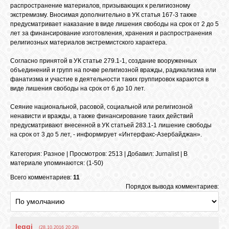
распространение материалов, призывающих к религиозному
экстремизму. Вносимая дополнительно в УК статья 167-3 также
предусматривает наказание в виде лишения свободы на срок от 2 до 5
ОБЪЯВЛЕНИЯ
лет за финансирование изготовления, хранения и распространения
религиозных материалов экстремистского характера.
Согласно принятой в УК статье 279.1-1, создание вооруженных
ВОПРОСЫ /
объединений и групп на почве религиозной вражды, радикализма или
ОТВЕТЫ
фанатизма и участие в деятельности таких группировок караются в
виде лишения свободы на срок от 6 до 10 лет.
КОНТАКТЫ
Сеяние национальной, расовой, социальной или религиозной
ненависти и вражды, а также финансирование таких действий
предусматривают внесенной в УК статьей 283.1-1 лишение свободы
на срок от 3 до 5 лет, - информирует «Интерфакс-Азербайджан».
ВХОД
Категория
:
Разное
|
Просмотров
: 2513 |
Добавил
:
Jurnalist
|
В
материале упоминаются
:
(1-50)
Всего комментариев:
11
RSS
Порядок вывода комментариев:
VK
leggi
(28.10.2016 20:29)