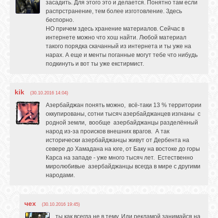
засадить. Для этого это и делается. Понятно там если
распрстранение, тем более изготовление. Здесь
беспорно.
НО причем здесь хранение материалов. Сейчас в
интернете можно что хош найти. Любой материал
такого порядка скачанный из интернета и ты уже на
нарах. А еще и менты поганные могут тебе что нибудь
подкинуть и вот ты уже екстирмист.
kik
(30.10.2016 14:04)
Азербайджан понять можно, всё-таки 13 % территории
оккупированы, сотни тысяч азербайджанцев изгнаны с
родной земли, вообще азербайджанцы разделённый
народ из-за происков внешних врагов. А так
исторически азербайджанцы живут от Дербента на
севере до Хамадана на юге, от Баку на востоке до горы
Карса на западе - уже много тысяч лет. Естественно
миролюбивые азербайджанцы всегда в мире с другими
народами.
чех
(30.10.2016 19:45)
ты как всегда не в тему. Иди рекламой занимайся на