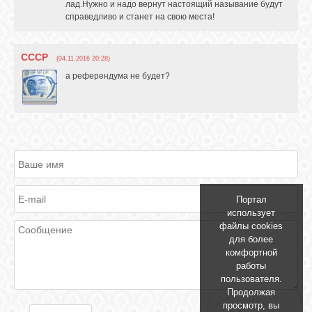
лад.Нужно и надо вернут настоящий называние будут
справедливо и станет на свою места!
СССР
(04.11.2016 20:28)
а референдума не будет?
Портал
использует
файлы cookies
для более
комфортной
работы
пользователя.
Продолжая
просмотр, вы