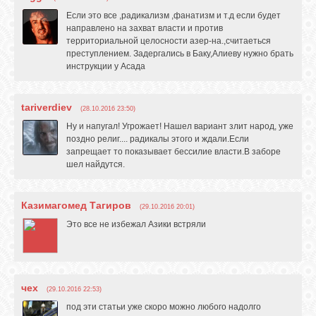
Если это все ,радикализм ,фанатизм и т.д если будет
GOOGLE+
направлено на захват власти и против
территориальной целосности азер-на.,считаеться
преступлением. Задергались в Баку,Алиеву нужно брать
TWITTER
инструкции у Асада
tariverdiev
FACEBOOK
(28.10.2016 23:50)
Ну и напугал! Угрожает! Нашел вариант злит народ, уже
поздно религ.... радикалы этого и ждали.Если
запрещает то показывает бессилие власти.В заборе
шел найдутся.
Казимагомед Тагиров
(29.10.2016 20:01)
Это все не избежал Азики встряли
чех
(29.10.2016 22:53)
под эти статьи уже скоро можно любого надолго