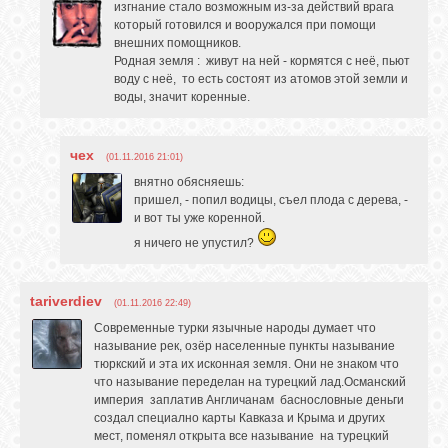
изгнание стало возможным из-за действий врага
который готовился и вооружался при помощи
внешних помощников.
Родная земля : живут на ней - кормятся с неё, пьют
воду с неё, то есть состоят из атомов этой земли и
воды, значит коренные.
чех
(01.11.2016 21:01)
внятно обясняешь:
пришел, - попил водицы, съел плода с дерева, -
и вот ты уже коренной.
я ничего не упустил?
tariverdiev
(01.11.2016 22:49)
Современные турки язычные народы думает что
называние рек, озёр населенные пункты называние
тюркский и эта их исконная земля. Они не знаком что
что называние переделан на турецкий лад.Османский
империя заплатив Англичанам баснословные деньги
создал специално карты Кавказа и Крыма и других
мест, поменял открыта все называние на турецкий