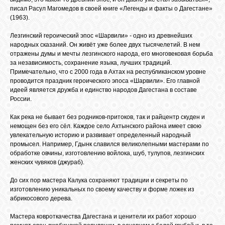
писал Расул Магомедов в своей книге «Легенды и факты о Дагестане»
(1963).
Лезгинский героический эпос «Шарвили» - одно из древнейших
народных сказаний. Он живёт уже более двух тысячелетий. В нем
отражены думы и мечты лезгинского народа, его многовековая борьба
за независимость, сохранение языка, лучших традиций.
Примечательно, что с 2000 года в Ахтах на республиканском уровне
проводится праздник героического эпоса «Шарвили». Его главной
идеей является дружба и единство народов Дагестана в составе
России.
Как река не бывает без родников-притоков, так и райцентр скуден и
немощен без его сёл. Каждое село Ахтынского района имеет свою
увлекательную историю и развивает определенный народный
промысел. Например, Гдынк славился великолепными мастерами по
обработке овчины, изготовлению войлока, шуб, тулупов, лезгинских
женских чувяков (джураб).
До сих пор мастера Калука сохраняют традиции и секреты по
изготовлению уникальных по своему качеству и форме ложек из
абрикосового дерева.
Мастера ковроткачества Дагестана и ценители их работ хорошо