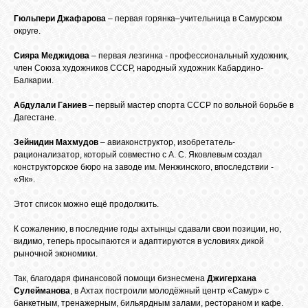
Гюльпери Джафарова
– первая горянка–учительница в Самурском
округе.
Сияра Меджидова
– первая лезгинка - профессиональный художник,
член Союза художников СССР, народный художник Кабардино-
Балкарии.
Абдулали Ганиев
– первый мастер спорта СССР по вольной борьбе в
Дагестане.
Зейнидин Махмудов
– авиаконструктор, изобретатель-
рационализатор, который совместно с А. С. Яковлевым создал
конструкторское бюро на заводе им. Менжинского, впоследствии -
«Як».
Этот список можно ещё продолжить.
К сожалению, в последние годы ахтынцы сдавали свои позиции, но,
видимо, теперь просыпаются и адаптируются в условиях дикой
рыночной экономики.
Так, благодаря финансовой помощи бизнесмена
Джигерхана
Сулейманова
, в Ахтах построили молодёжный центр «Самур» с
банкетным, тренажерным, бильярдным залами, рестораном и кафе.