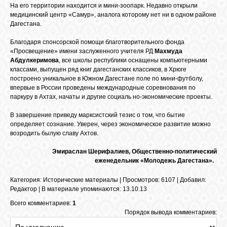
На его территории находится и мини-зоопарк. Недавно открыли
медицинский центр «Самур», аналога которому нет ни в одном районе
Дагестана.
Благодаря спонсорской помощи благотворительного фонда
«Просвещение» имени заслуженного учителя РД
Махмуда
Абдулкеримова
, все школы республики оснащены компьютерными
классами, выпущен ряд книг дагестанских классиков, в Хрюге
построено уникальное в Южном Дагестане поле по мини-футболу,
впервые в России проведены международные соревнования по
паркуру в Ахтах, начаты и другие социаль но-экономические проекты.
В завершение приведу марксистский тезис о том, что бытие
определяет сознание. Уверен, через экономическое развитие можно
возродить былую славу Ахтов.
Эмираслан Шерифалиев, Общественно-политический
еженедельник «Молодежь Дагестана».
Категория
:
Исторические материалы
|
Просмотров
: 6107 |
Добавил
:
Редактор
|
В материале упоминаются
:
13.10.13
Всего комментариев:
1
Порядок вывода комментариев: