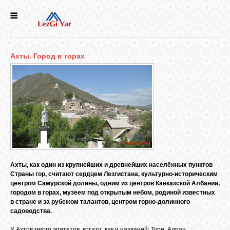
НОВОСТИ
Ахты. Город в горах
СЕЛА
ИСТОРИЯ
КУЛЬТУРА
ГОЛОС
Ахты, как один из крупнейших и древнейших населённых пунктов
ЛЕЗГИН
Страны гор, считают сердцем Лезгистана, культурно-историческим
центром Самурской долины, одним из центров Кавказской Албании,
городом в горах, музеем под открытым небом, родиной известных
НАРОДЫ
в стране и за рубежом талантов, центром горно-долинного
садоводства.
У Ахтов много эпитетов, кстати, как и названий: Тури, Алпан,