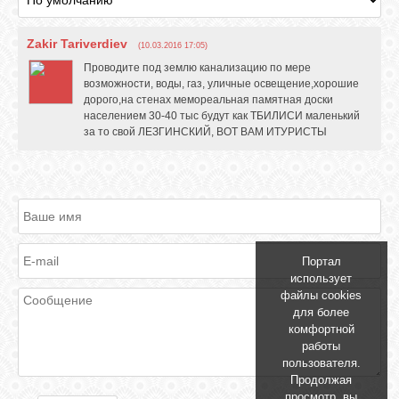
Zakir Tariverdiev
(10.03.2016 17:05)
Проводите под землю канализацию по мере
возможности, воды, газ, уличные освещение,хорошие
дорого,на стенах мемореальная памятная доски
населением 30-40 тыс будут как ТБИЛИСИ маленький
за то свой ЛЕЗГИНСКИЙ, ВОТ ВАМ ИТУРИСТЫ
Портал
использует
файлы cookies
для более
комфортной
работы
пользователя.
Продолжая
просмотр, вы