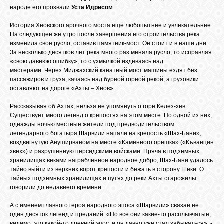
народе его прозвали
Уста Идрисом
.
История Хновского арочного моста ещё любопытнее и увлекательнее.
На следующее же утро после завершения его строительства река
изменила своё русло, оставив памятник-мост. Он стоит и в наши дни.
За несколько десятков лет река много раз меняла русло, то исправляя
«свою давнюю ошибку», то с ухмылкой издеваясь над
мастерами. Через Миджахский канатный мост машины ездят без
пассажиров и груза, качаясь над бурной горной рекой, а грузовики
оставляют на дороге «Ахты – Хнов».
Рассказывая об Ахтах, нельзя не упомянуть о горе Келез-хев.
Существует много легенд о крепостях на этом месте. По одной из них,
однажды ночью местные жители под предводительством
легендарного богатыря Шарвили напали на крепость «Шах-Бани»,
воздвигнутую Ануширваном на месте «Каменного орешка» («Къванцин
хвех») и разрушенную персидскими войсками. Пряча в подземных
хранилищах веками награбленное народное добро, Шах-Бани удалось
тайно выйти из верхних ворот крепости и бежать в сторону Шеки. О
тайных подземных хранилищах и путях до реки Ахты старожилы
говорили до недавнего времени.
А с именем главного героя народного эпоса «Шарвили» связан не
один десяток легенд и преданий. «Но все они какие-то расплывчатые,
видимо, это какой-то древний эпос, и он давно уже стал забываться», -