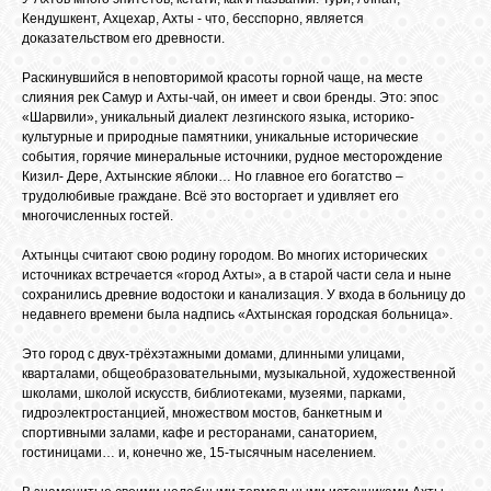
БИБЛИОТЕКА
Кендушкент, Ахцехар, Ахты - что, бесспорно, является
доказательством его древности.
ФОРУМ
Раскинувшийся в неповторимой красоты горной чаще, на месте
слияния рек Самур и Ахты-чай, он имеет и свои бренды. Это: эпос
«Шарвили», уникальный диалект лезгинского языка, историко-
культурные и природные памятники, уникальные исторические
ГОСТЕВАЯ
события, горячие минеральные источники, рудное месторождение
Кизил- Дере, Ахтынские яблоки… Но главное его богатство –
трудолюбивые граждане. Всё это восторгает и удивляет его
О САЙТЕ
многочисленных гостей.
Ахтынцы считают свою родину городом. Во многих исторических
источниках встречается «город Ахты», а в старой части села и ныне
ФОТО
сохранились древние водостоки и канализация. У входа в больницу до
недавнего времени была надпись «Ахтынская городская больница».
ВИДЕО
Это город с двух-трёхэтажными домами, длинными улицами,
кварталами, общеобразовательными, музыкальной, художественной
школами, школой искусств, библиотеками, музеями, парками,
гидроэлектростанцией, множеством мостов, банкетным и
МУЗЫКА
спортивными залами, кафе и ресторанами, санаторием,
гостиницами… и, конечно же, 15-тысячным населением.
САЙТЫ