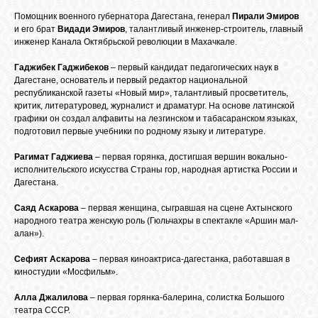
Помощник военного губернатора Дагестана, генерал
Пирали Эмиров
и его брат
Видади Эмиров
, талантливый инженер-строитель, главный
инженер Канала Октябрьской революции в Махачкале.
Гаджибек Гаджибеков
– первый кандидат педагогических наук в
Дагестане, основатель и первый редактор национальной
республиканской газеты «Новый мир», талантливый просветитель,
критик, литературовед, журналист и драматург. На основе латинской
графики он создал алфавиты на лезгинском и табасаранском языках,
подготовил первые учебники по родному языку и литературе.
Рагимат Гаджиева
– первая горянка, достигшая вершин вокально-
исполнительского искусства Страны гор, народная артистка России и
Дагестана.
Саяд Аскарова
– первая женщина, сыгравшая на сцене Ахтынского
народного театра женскую роль (Гюльчахры в спектакле «Аршин мал-
алан»).
Сефият Аскарова
– первая киноактриса-дагестанка, работавшая в
киностудии «Мосфильм».
Алла Джалилова
– первая горянка-балерина, солистка Большого
театра СССР.