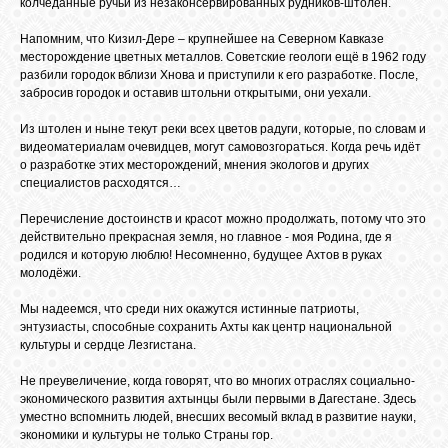
колчеданные ручьи из незаконсервированных рудников-штолен.
Напомним, что Кизил-Дере – крупнейшее на Северном Кавказе
месторождение цветных металлов. Советские геологи ещё в 1962 году
разбили городок вблизи Хнова и приступили к его разработке. После,
забросив городок и оставив штольни открытыми, они уехали.
Из штолен и ныне текут реки всех цветов радуги, которые, по словам и
видеоматериалам очевидцев, могут самовозгораться. Когда речь идёт
о разработке этих месторождений, мнения экологов и других
специалистов расходятся…
Перечисление достоинств и красот можно продолжать, потому что это
действительно прекрасная земля, но главное - моя Родина, где я
родился и которую люблю! Несомненно, будущее Ахтов в руках
молодёжи.
Мы надеемся, что среди них окажутся истинные патриоты,
энтузиасты, способные сохранить Ахты как центр национальной
культуры и сердце Лезгистана.
Не преувеличение, когда говорят, что во многих отраслях социально-
экономического развития ахтынцы были первыми в Дагестане. Здесь
уместно вспомнить людей, внесших весомый вклад в развитие науки,
экономики и культуры не только Страны гор.