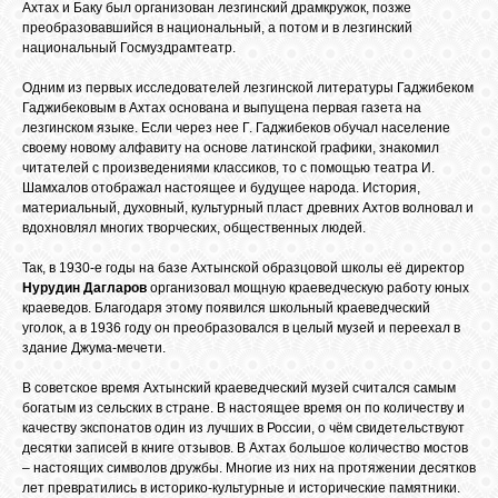
Ахтах и Баку был организован лезгинский драмкружок, позже
преобразовавшийся в национальный, а потом и в лезгинский
национальный Госмуздрамтеатр.
Одним из первых исследователей лезгинской литературы Гаджибеком
Гаджибековым в Ахтах основана и выпущена первая газета на
лезгинском языке. Если через нее Г. Гаджибеков обучал население
своему новому алфавиту на основе латинской графики, знакомил
читателей с произведениями классиков, то с помощью театра И.
Шамхалов отображал настоящее и будущее народа. История,
материальный, духовный, культурный пласт древних Ахтов волновал и
вдохновлял многих творческих, общественных людей.
Так, в 1930-е годы на базе Ахтынской образцовой школы её директор
Нурудин Дагларов
организовал мощную краеведческую работу юных
краеведов. Благодаря этому появился школьный краеведческий
уголок, а в 1936 году он преобразовался в целый музей и переехал в
здание Джума-мечети.
В советское время Ахтынский краеведческий музей считался самым
богатым из сельских в стране. В настоящее время он по количеству и
качеству экспонатов один из лучших в России, о чём свидетельствуют
десятки записей в книге отзывов. В Ахтах большое количество мостов
– настоящих символов дружбы. Многие из них на протяжении десятков
лет превратились в историко-культурные и исторические памятники.