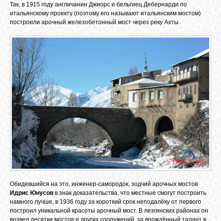
Так, в 1915 году англичанин Джиорс и бельгиец Дебернарди по
итальянскому проекту (поэтому его называют итальянским мостом)
построили арочный железобетонный мост через реку Ахты.
Обидевшийся на это, инженер-самородок, зодчий арочных мостов
Идрис Юнусов
в знак доказательства, что местные смогут построить
намного лучше, в 1936 году за короткий срок неподалёку от первого
построил уникальной красоты арочный мост. В лезгинских районах он
возвел десятки мостов и других сооружений, за врождённый талант в