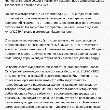
крепости, которые вошли в историю и сохранились в устном народном
творчестве и памяти ахтынцев.
GOOGLE+
По словам старожилов, в их детские годы (20 - 30-е годы прошлого
столетия) на горе Келез-хев были видны останки крепостных
TWITTER
сооружений. Фрагменты и теперь видны на некоторых исторических
фотоснимках. На зарисовке литографии Василия Тимма "Вид аула
Ахты"(1949г.) видна и смотровая башня на горе.
FACEBOOK
Учитывая исторические события, связанные с Ахтами, выгодное
географическое положение и местный климат, в 1839 году русское
войско во главе с генералом Головиным за рекордное время (40 дней)
построило крепость вблизи слияния двух рек, тогда ещё на окраине
села, откуда хорошо видна старая часть Ахтов и все долины вокруг.
За время своего существования крепость многое пережила. После
Октябрьской революции и вовсе осталась бесхозной. В 1920 - 1930
годы она служила тюрьмой, в Отечественную войну – интернатом,
позже в ней организовали школу. В 1980-х годах крепость
переоборудовали в радиозавод, далее - в завод по производству
товаров народного потребления. Свидетель многих исторических
событий, она сейчас в забвении и, к сожалению, превращается в
развалины. Но радует тот факт, что планируется ее реставрация как
памятника культурно-исторического наследия России. Наверняка это
самое лучшее место для развития туризма. На её базе можно было