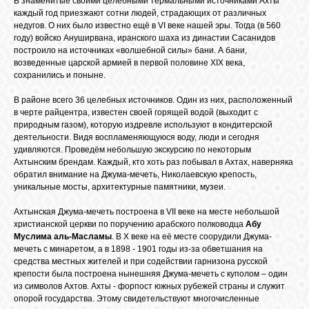
В знаменитые своими целебными термальными источниками Ахты
каждый год приезжают сотни людей, страдающих от различных
недугов. О них было известно ещё в VI веке нашей эры. Тогда (в 560
году) войско Ануширвана, иранского шаха из династии Сасанидов
ОБЪЯВЛЕНИЯ
построило на источниках «волшебной силы» бани. А бани,
возведенные царской армией в первой половине XIX века,
сохранились и поныне.
ВОПРОСЫ /
ОТВЕТЫ
В районе всего 36 целебных источников. Один из них, расположенный
в черте райцентра, известен своей горящей водой (выходит с
природным газом), которую издревле используют в кондитерской
деятельности. Видя воспламеняющуюся воду, люди и сегодня
КОНТАКТЫ
удивляются. Проведём небольшую экскурсию по некоторым
Ахтынским брендам. Каждый, кто хоть раз побывал в Ахтах, наверняка
обратил внимание на Джума-мечеть, Николаевскую крепость,
ВХОД
уникальные мосты, архитектурные памятники, музеи.
Ахтынская Джума-мечеть построена в VII веке на месте небольшой
христианской церкви по поручению арабского полководца
Абу
Муслима аль-Масламы
. В Х веке на её месте соорудили Джума-
RSS
мечеть с минаретом, а в 1898 - 1901 годы из-за обветшания на
средства местных жителей и при содействии гарнизона русской
крепости была построена нынешняя Джума-мечеть с куполом – один
VK
из символов Ахтов. Ахты - форпост южных рубежей страны и служит
опорой государства. Этому свидетельствуют многочисленные