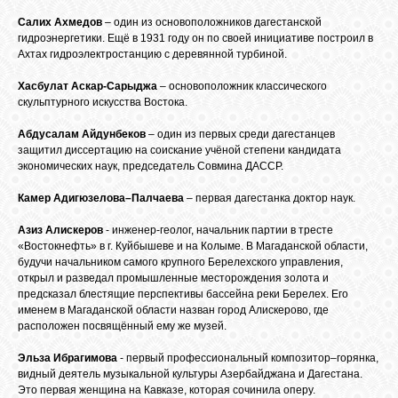
Салих Ахмедов
– один из основоположников дагестанской
гидроэнергетики. Ещё в 1931 году он по своей инициативе построил в
Ахтах гидроэлектростанцию с деревянной турбиной.
Хасбулат Аскар-Сарыджа
– основоположник классического
скульптурного искусства Востока.
Абдусалам Айдунбеков
– один из первых среди дагестанцев
защитил диссертацию на соискание учёной степени кандидата
экономических наук, председатель Совмина ДАССР.
Камер Адигюзелова–Палчаева
– первая дагестанка доктор наук.
Азиз Алискеров
- инженер-геолог, начальник партии в тресте
«Востокнефть» в г. Куйбышеве и на Колыме. В Магаданской области,
будучи начальником самого крупного Берелехского управления,
открыл и разведал промышленные месторождения золота и
предсказал блестящие перспективы бассейна реки Берелех. Его
именем в Магаданской области назван город Алискерово, где
расположен посвящённый ему же музей.
Эльза Ибрагимова
- первый профессиональный композитор–горянка,
видный деятель музыкальной культуры Азербайджана и Дагестана.
Это первая женщина на Кавказе, которая сочинила оперу.