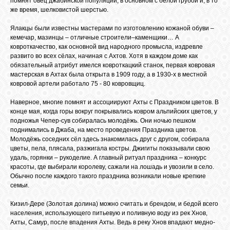
помнят овец джабинской популяции, в основном с белой грубой и, в то
же время, шелковистой шерстью.
Ялакцы были известны мастерами по изготовлению кожаной обуви –
кемечар, мазинцы – отличные строители–каменщики… А
ковроткачество, как основной вид народного промысла, издревле
развито во всех сёлах, начиная с Ахтов. Хотя в каждом доме как
обязательный атрибут имелся ковроткацкий станок, первая ковровая
мастерская в Ахтах была открыта в 1909 году, а в 1930-х в местной
ковровой артели работало 75 - 80 ковровщиц.
Наверное, многие помнят и ассоциируют Ахты с Праздником цветов. В
конце мая, когда горы вокруг покрывались ковром альпийских цветов, у
подножья Чепер-сув собиралась молодёжь. Они ночью пешком
поднимались в Джаба, на место проведения Праздника цветов.
Молодёжь соседних сёл здесь знакомилась друг с другом, собирала
цветы, пела, плясала, разжигала костры. Джигиты показывали свою
удаль, горянки – рукоделие. А главный ритуал праздника – конкурс
красоты, где выбирали королеву, сажали на лошадь и увозили в село.
Обычно после каждого такого праздника возникали новые крепкие
семьи.
Кизил-Дере (Золотая долина) можно считать и брендом, и бедой всего
населения, использующего питьевую и поливную воду из рек Хнов,
Ахты, Самур, после впадения Ахты. Ведь в реку Хнов впадают медно-