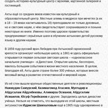
создать историко-культурный центр с музеями, картинной галереей и
гостиницей.
Ахты ещё со средних веков известен как культурный и
образовательный центр. Местные алимы в медресе при мечетях (а их
в 18 – 19 веках насчитывалось 18) преподавали не только духовные,
но и светские науки, о чём свидетельствуют сохранившиеся и поныне
некоторые их книги. Именно поэтому царское правительство
предпринимает серьёзные шаги в обучении ахтынских детей русскому
языку и другим наукам.
В 1859 году русский врач Лебедев при Ахтынской гарнизонной
крепости организует небольшую школу, а 1861-м здесь официально
открывается первая сельская светская школа – «одноклассное
начальное училище» - в Дагестане. Открытие школы, бесспорно,
явилось большим событием в жизни местного населения. В целом,
благодаря ей, Ахты дали стране более 300 учёных, которые внесли
весомый вклад в развитие отечественной и мировой науки.
Из её стен вышли крупные общественные деятели и революционеры:
Нажмудин Самурский
,
Казимагомед Агасиев
,
Муктадир и
Абдусалам Айдунбековы
,
Алимирза Османов
,
Абдуселим
Исмаилов
,
Юсуф Герейханов
и другие. Зародились целые династии
учёных. Нельзя не отметить, что выходцем из этой школы, местным
энтузиастом
Идрисом Шамхаловым
ещё в 1905 году одновременно в