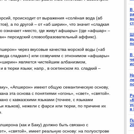
В 
ра
версий, происходит от выражения «солёная вода (аб
м
с
ов), а по другой – от «аб ширин», что значит «сладкая
во означает «место, где живут афшары» (где «афшар» –
Ш
-ан» персидский словообразовательный аффикс).
в
п
шерон» через вкусовые качества морской воды («аб
В
вода сладкая») или созвучием с этнонимом «афшары»
ч
во «ширин» является чистейшим албанизмом,
ис
в тюрки языки; напр., в осетинском яз. сладкий –
Н
ле
п
Баку», «Апшерон» имеют общую семантическую основу,
на эта основа с понятиями «огонь», «свет», «святой».
Р
ано с кавказскими языками (точнее, с языками
«К
у
ьи языков), нежели с фарси или тюрки, по причине их
в 
е.
П
шерона (как и Баку) должно быть связано с
2
т», «святой», имеет реальную основу: на полуострове