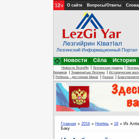
О сайте
|
Вопросы/Ответы
|
Слова
Лезгийрин КIватIал
Лезгинский Информационный Портал
Новости
Сёла
История
|
|
Новости ЛезгиЯр
Лезгинская правда
Лезгин
|
|
Керимов
Знаменитые Лезгины
Исторические мат
|
|
|
Ребенок - достояние Мира!
Разное
Благотворит
Главная
»
2016
»
Ноябрь
»
18
» Из Алба
Баку