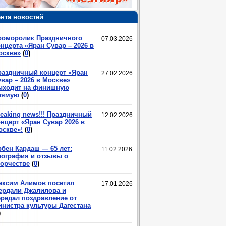
нта новостей
роморолик Праздничного
07.03.2026
нцерта «Яран Сувар – 2026 в
оскве»
(
0
)
раздничный концерт «Яран
27.02.2026
вар – 2026 в Москве»
ыходит на финишную
рямую
(
0
)
eaking news!!! Праздничный
12.02.2026
нцерт «Яран Сувар 2026 в
оскве»!
(
0
)
рбен Кардаш — 65 лет:
11.02.2026
иография и отзывы о
ворчестве
(
0
)
аксим Алимов посетил
17.01.2026
ердали Джалилова и
ередал поздравление от
инистра культуры Дагестана
)