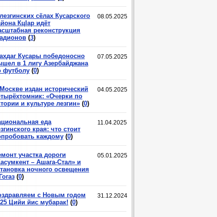
лезгинских сёлах Кусарского
08.05.2025
йона КцIар идёт
асштабная реконструкция
тадионов
(
3
)
ахдаг Кусары победоносно
07.05.2025
ышел в 1 лигу Азербайджана
о футболу
(
0
)
 Москве издан исторический
04.05.2025
етырёхтомник: «Очерки по
тории и культуре лезгин»
(
0
)
ациональная еда
11.04.2025
згинского края: что стоит
опробовать каждому
(
0
)
емонт участка дороги
05.01.2025
асумкент – Ашага-Стал» и
становка ночного освещения
Гогаз
(
0
)
оздравляем с Новым годом
31.12.2024
025 Цийи йис мубарак!
(
0
)