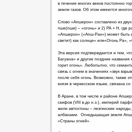
в течение многих веков постоянно г
земли газов. Об этом имеются много
Слово «Апшерон» составлено из двух ч
пше(пши) – «огонь» и 2) РА + Н, где 
«Апшерон» («Апш-Ран») может быть ис
светит) как солнце» или«Огонь Ра», «
Эта версия подтверждается и тем, чт
Багуана» и другие поздние названия 
горит огонь». Любопытно, что семант
связь с огнем в значениях «звук взр
после себя огонь. Возможно, также э
князя в черкесском языке, связана с
В Аране, в том числе и районе Апшер
скифов (VIII в.до н.э.), империй парфян 
жили автохтоны – лезгинские народы,
албанами. Огнедышащая земля Апшер
«Страны огней».