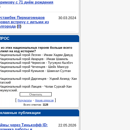
еримову с 71 днём рождения
)
устамбек Пирмагомедов
30.03.2024
овел встречу с детьми из
елгорода
(
0
)
ПРОС
 из этих национальных героев больше всего
лиял на ход истории?
Национальный герой Лезгин - Имам Хаджи Давуд
Национальный герой Аварцев - Имам Шамиль
Национальный герой Черкесов - Тугужуко Кызбэч
Национальный герой Чеченцев - Шейх Мансур
Национальный герой Кумыков - Шамхал Султан
т
Национальный герой Даргинцев - Уцмий Ахмед -Хан
тагский
Национальный герой Лакцев - Чолак Сурхай-Хан
икумухский.
[
·
]
Результаты
Архив опросов
Всего ответов:
1128
екламные публикации
аймы через Тинькофф ID:
22.05.2026
еханика работы и