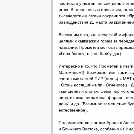
частности у лезгин, по сей день в эт
огню. В огонь нельзя плеваться, огон
тысячелетий у лезгин сохранился «Я
равноденствия 21 марта разжиганием
Вспомним и то, что греческой мифол
цепями к кавказским горам за переда
название, Прометей мог быть прикова
«Гора богов», ныне Шалбуздаг).
Интересно и то, что Прометей в лезг
Магомедом!). Возможно, имя так и зв
составных частей ПИР (огонь) и МЕТ
«Огонь носящий» или «Огненосец».Дре
«священный огонь». Сема пир «огонь»
пиротехника, пирамида, фараон, нем.
день" и др. (Взаимное замещение бук
естественное).
Паломничество к огням Арана в Апше
и Ближнего Востока, особенно из Инд