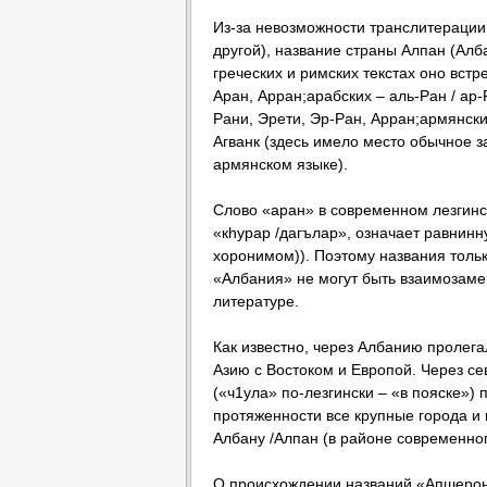
Из-за невозможности транслитерации
другой), название страны Алпан (Алба
греческих и римских текстах оно вст
Аран, Арран;арабских – аль-Ран / ар-Р
Рани, Эрети, Эр-Ран, Арран;армянских
Агванк (здесь имело место обычное за
армянском языке).
Слово «аран» в современном лезгинск
«кhурар /дагълар», означает равнинн
хоронимом)). Поэтому названия толь
«Албания» не могут быть взаимозамен
литературе.
Как известно, через Албанию пролег
Азию с Востоком и Европой. Через с
(«ч1ула» по-лезгински – «в пояске»)
протяженности все крупные города и 
Албану /Алпан (в районе современног
О происхождении названий «Апшерон