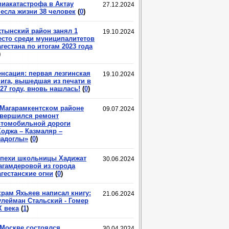
виакатастрофа в Актау
27.12.2024
несла жизни 38 человек
(
0
)
хтынский район занял 1
19.10.2024
есто среди муниципалитетов
гестана по итогам 2023 года
)
енсация: первая лезгинская
19.10.2024
нига, вышедшая из печати в
27 году, вновь нашлась!
(
0
)
 Магарамкентском районе
09.07.2024
авершился ремонт
втомобильной дороги
Ходжа – Казмаляр –
задоглы»
(
0
)
спехи школьницы Хадижат
30.06.2024
агамдеровой из города
гестанские огни
(
0
)
крам Яхьяев написал книгу:
21.06.2024
улейман Стальский - Гомер
X века
(
1
)
 Москве состоялся
30.04.2024