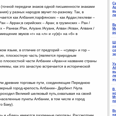
С
 (точной передачи знаков одной письменности знаками
А
в
ния) у разных народов звучит по-разному. Так, в
л
речается как Албания;парфянских – как Ардан;пехлеви –
ан – Арран;в сирийских – Аран; в грузинских – Ран /
Ва
 – Ранеак /Ран, Алуанк /Агуанк, Алван /Агван, Алванк /
М
р
мещение звуков «г» на «л» и «у(в)» на «б» в
Ш
р
ом языке, в отличие от предгорий – «сувар» и гор –
с
э
ую, плоскостную часть (является природным
ко плоскостной части Албании «Аран»и название страны
У
яемы, как это зачастую встречается в исторической
А
в
ле
ж
али древние торговые пути, соединяющие Переднюю
еверный город-крепость Албании– Дербент /Чула
В
н
 проходил Великий шелковый путь,охватывая на своей
М
населенные пункты Албании, в том числе и город
п
о Баку).
В
н
» и «Баку» имеются различные гипотезы. Рассмотрим