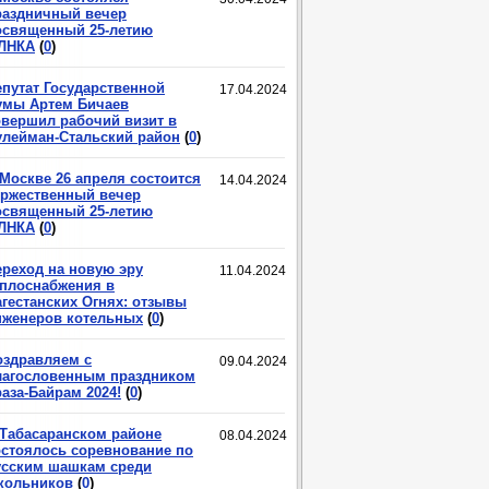
раздничный вечер
освященный 25-летию
ЛНКА
(
0
)
епутат Государственной
17.04.2024
умы Артем Бичаев
овершил рабочий визит в
улейман-Стальский район
(
0
)
 Москве 26 апреля состоится
14.04.2024
оржественный вечер
освященный 25-летию
ЛНКА
(
0
)
ереход на новую эру
11.04.2024
еплоснабжения в
агестанских Огнях: отзывы
нженеров котельных
(
0
)
оздравляем с
09.04.2024
лагословенным праздником
аза-Байрам 2024!
(
0
)
 Табасаранском районе
08.04.2024
остоялось соревнование по
усским шашкам среди
кольников
(
0
)