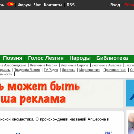
Рег
рь
|
Форум
|
Чат
|
Контакты
|
RSS
Вход
|
Поэзия
Голос Лезгин
Народы
Библиотека
|
|
|
|
ы в Азербайджане
Лезгины в России
Лезгины в Европе
Лезгины в Америке
Лезги
|
|
|
|
|
|
ериалы
Традиции Лезгин
TV-Радио
Лезгинка
Мероприятия
Происшествия
Сп
|
ельность
нской ономастики. О происхождении названий Апшерона и
09:17