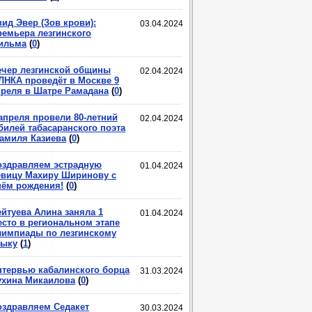
ид Эвер (Зов крови):
03.04.2024
ремьера лезгинского
ильма
(
0
)
ечер лезгинской общины
02.04.2024
ЛНКА проведёт в Москве 9
преля в Шатре Рамадана
(
0
)
 апреля провели 80-летний
02.04.2024
билей табасаранского поэта
амиля Казиева
(
0
)
оздравляем эстрадную
01.04.2024
евицу Махиру Ширинову с
нём рождения!
(
0
)
ейтуева Алина заняла 1
01.04.2024
есто в региональном этапе
лимпиады по лезгинскому
зыку
(
1
)
нтервью кабалинского борца
31.03.2024
ухина Микаилова
(
0
)
оздравляем Седакет
30.03.2024