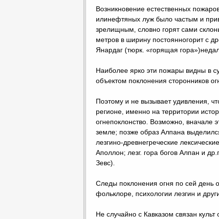
Возникновение естественных пожаров
илинефтяных луж было частым и при
зрелищным, словно горят сами склон
метров в ширину постоянногорит с д
Янардаг (тюрк. «горящая гора»)неда
Наиболее ярко эти пожары видны в су
объектом поклонения сторонников ог
Поэтому и не вызывает удивления, ч
регионе, именно на территории исто
огнепоклонство. Возможно, вначале 
земле; позже образ Алпана выделилс
лезгино-древнегреческие лексические 
Аполлон; лезг. гора богов Алпан и др.
Зевс).
Следы поклонения огня по сей день ос
фольклоре, психологии лезгин и друг
Не случайно с Кавказом связан культ 