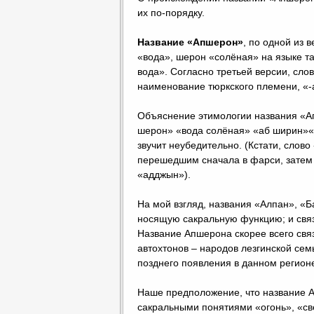
их по-порядку.
Название «Апшерон»
, по одной из 
«вода», шерон «солёная» на языке тат
вода». Согласно третьей версии, сло
наименование тюркского племени, «
Объяснение этимологии названия «Ап
шерон» «вода солёная» «аб ширин»«
звучит неубедительно. (Кстати, сло
перешедшим сначала в фарси, затем и 
«адджын»).
На мой взгляд, названия «Алпан», «
носящую сакральную функцию; и связа
Название Апшерона скорее всего связ
автохтонов – народов лезгинской сем
позднего появления в данном регион
Наше предположение, что название Ап
сакральными понятиями «огонь», «све