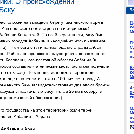
ики. О происхождении
Баку
Ле
расположен на западном берегу Каспийского моря в
П
ко
 Апшеронского полуострова на исторической
М
Албании Кавказской. По всей вероятности, Баку был
авных городов Албании и неслучайно носил название
П
на) – имя бога огня и наименование страны албан
Су
в
о. Район апшеронского полуострова и современного
п
сти Каспианы, юго-восточной области Албании (в
оторой составляли этнические касы, Каспиана получила
Br
 не от касов). По мнению историков, территория
ко
М
а еще в палеолите – около 100 тыс. лет назад. А
ременного Баку засвидетельствовано для эпохи бронзы.
А
бнаружены наскальные рисунки, а в 25 км к северу, в
б
т
строномической обсерватории).
М
го государства на этой территории жили те же
М
селение Албании – Аррана.
п
м
(
0
Албания и Аран.