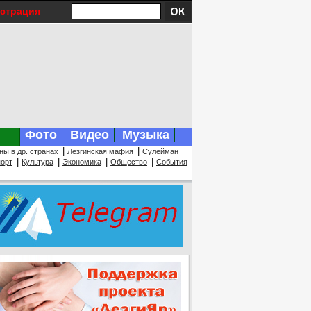
истрация
Фото
Видео
Музыка
|
|
ны в др. странах
Лезгинская мафия
Сулейман
|
|
|
|
орт
Культура
Экономика
Общество
События