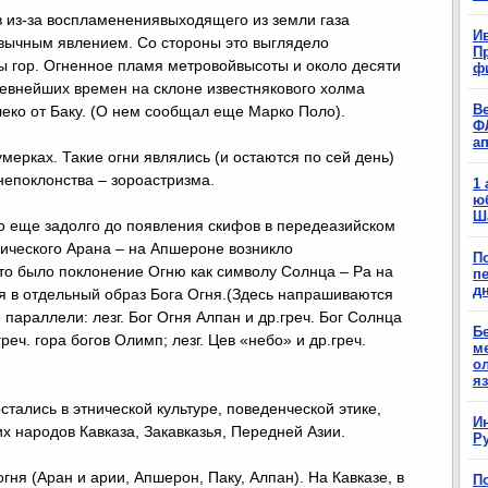
 из-за воспламенениявыходящего из земли газа
Ив
вычным явлением. Со стороны это выглядело
П
ы гор. Огненное пламя метровойвысоты и около десяти
ф
ревнейших времен на склоне известнякового холма
В
леко от Баку. (О нем сообщал еще Марко Поло).
Ф
а
мерках. Такие огни являлись (и остаются по сей день)
непоклонства – зороастризма.
1
ю
Ш
то еще задолго до появления скифов в передеазийском
рического Арана – на Апшероне возникло
П
это было поклонение Огню как символу Солнца – Ра на
п
д
я в отдельный образ Бога Огня.(Здесь напрашиваются
параллели: лезг. Бог Огня Алпан и др.греч. Бог Солнца
Б
греч. гора богов Олимп; лезг. Цев «небо» и др.греч.
м
о
я
тались в этнической культуре, поведенческой этике,
И
их народов Кавказа, Закавказья, Передней Азии.
Р
огня (Аран и арии, Апшерон, Паку, Алпан). На Кавказе, в
П