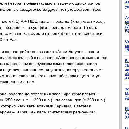
А
орели (и горят поныне) факелы выделяющихся из-под
у
численные свидетельства древних путешественников.
А
астей: 1) А + ПШЕ, где а – префикс (или указат.мест.),
м
Да
ра – «солнце», -н суффикс принадлежности. То есть,
(
0
толковано как «место (горения) огня, (что сияет или
Свет Ра».
С
к
19
о и зороастрийское название «Атши-Багуан» – «огни
являются калькой с названия «Апшерон» как «места, где
В
ика слова «пшик» в русском языке также сохранила
з
ывающегося, шипящего»; «пустота», которую оставляет
а
«
тимология слова «пшех / пши», обозначающего титул
А
о священным огнем.
У
М
она, задолго до появления здесь иранских племен –
Да
(250 г.до н. э. – 220 г.н.э.) или сасанидов (с 228 г.н.э.)
 которых называли аранами / ариями, а затем и
И
она – «Огня Ра» дала эпитет всему региону как
С
X
В