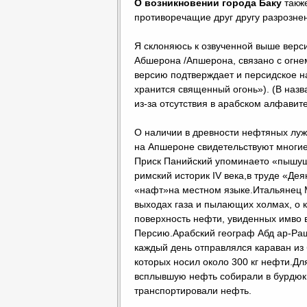
О возникновении города Баку
также
противоречащие друг другу разрозне
Я склоняюсь к озвученной выше версии
Абшерона /Апшерона, связано с огне
версию подтверждает и персидское на
хранится священный огонь»). (В назв
из-за отсутствия в арабском алфавит
О наличии в древности нефтяных луж
на Апшероне свидетельствуют многие
Приск Панийский упоминаето «пышу
римский историк IV века,в труде «Д
«нафт»на местном языке.Итальянец М
выходах газа и пылающих холмах, о
поверхность нефти, увиденных имво в
Персию.Арабский географ Абд ар-Раши
каждый день отправлялся караван из
которых носил около 300 кг нефти.Дл
всплывшую нефть собирали в бурдюки
транспортировали нефть.