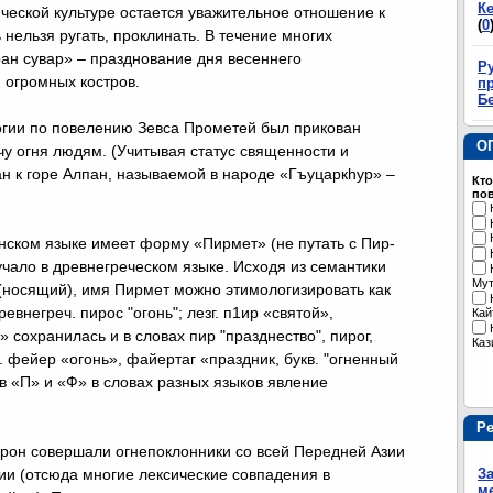
К
нической культуре остается уважительное отношение к
(
0
ь нельзя ругать, проклинать. В течение многих
ран сувар» – празднование дня весеннего
Р
 огромных костров.
пр
Б
огии по повелению Зевса Прометей был прикован
О
чу огня людям. (Учитывая статус священности и
н к горе Алпан, называемой в народе «Гъуцаркhур» –
Кто
пов
инском языке имеет форму «Пирмет» (не путать с Пир-
учало в древнегреческом языке. Исходя из семантики
Му
 (носящий), имя Пирмет можно этимологизировать как
внегреч. пирос "огонь"; лезг. п1ир «святой»,
Кай
 сохранилась и в словах пир "празднество", пирог,
Каз
 фейер «огонь», файертаг «праздник, букв. "огненный
в «П» и «Ф» в словах разных языков явление
Р
рон совершали огнепоклонники со всей Передней Азии
ии (отсюда многие лексические совпадения в
З
м