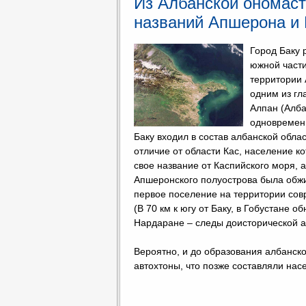
Из Албанской ономаст
названий Апшерона и 
Город Баку 
южной части
территории 
одним из гл
Алпан (Алба
одновременн
Баку входил в состав албанской обла
отличие от области Кас, население к
свое название от Каспийского моря, а
Апшеронского полуострова была обжит
первое поселение на территории сов
(В 70 км к югу от Баку, в Гобустане о
Нардаране – следы доисторической а
Вероятно, и до образования албанско
автохтоны, что позже составляли на