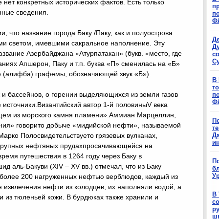
 нет конкретных исторических фактов. Есть только
п
нные сведения.
п
Ф
, что название города Баку /Паку, как и полуострова
Д
ми светом, имевшими сакральное наполнение. Эту
Д
звание Азербайджана «Атурпатакан» (букв. «место, где
с
С
аниях Апшерон, Паку и т.п. буква «П» сменилась на «Б»
е (алифба) графемы, обозначающей звук «Б»).
В
т
 и бассейнов, о горении выделяющихся из земли газов
п
Ф
 источники.Византийский автор 1-й половиныV века
щем из морского камня пламени».Аммиан Марцеллин,
П
еяния» говорито добыче «мидийской нефти», называемой
т
арко Полосвидетельствуето грязевых вулканах,
Д
и
 крупных нефтяных прудахпросачивающейся на
ремя путешествия в 1264 году через Баку в
П
д аль-Бакуви (XIV – XV вв.) отмечал, что из Баку
б
Ур
 более 200 нагруженных нефтью верблюдов, каждый из
я извлечения нефти из колодцев, их наполняли водой, а
В
 из тюленьей кожи. В бурдюках также хранили и
с
р
ш