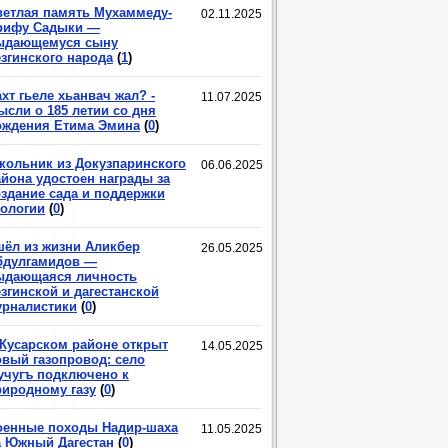
ветлая память Мухаммеду-
02.11.2025
рифу Садыки —
ыдающемуся сыну
езгинского народа
(
1
)
хт гьеле хьанвач жал? -
11.07.2025
ысли о 185 летии со дня
ождения Етима Эмина
(
0
)
кольник из Докузпаринского
06.06.2025
айона удостоен награды за
оздание сада и поддержки
кологии
(
0
)
шёл из жизни Аликбер
26.05.2025
бдулгамидов —
ыдающаяся личность
згинской и дагестанской
урналистики
(
0
)
 Кусарском районе открыт
14.05.2025
овый газопровод: село
учугъ подключено к
риродному газу
(
0
)
оенные походы Надир-шаха
11.05.2025
а Южный Дагестан
(
0
)