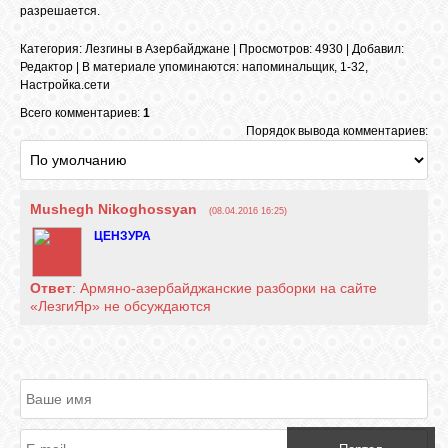
разрешается.
Категория
:
Лезгины в Азербайджане
|
Просмотров
: 4930 |
Добавил
:
ОБЪЯВЛЕНИЯ
Редактор
|
В материале упоминаются
:
напоминальщик
,
1-32
,
Настройка.сети
Всего комментариев:
1
ВОПРОСЫ /
Порядок вывода комментариев:
ОТВЕТЫ
КОНТАКТЫ
Mushegh Nikoghossyan
(08.04.2016 16:25)
ЦЕНЗУРА
ВХОД
Ответ
: Армяно-азербайджанские разборки на сайте
«ЛезгиЯр» не обсуждаются
RSS
VK