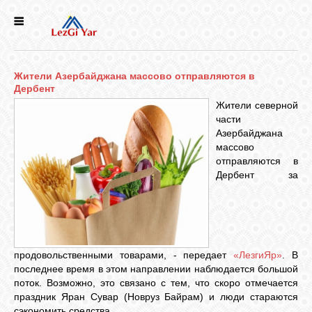
НОВОСТИ
Жители Азербайджана массово отправляются в
СЕЛА
Дербент
Жители северной
части
ИСТОРИЯ
Азербайджана
массово
отправляются в
КУЛЬТУРА
Дербент за
ГОЛОС
ЛЕЗГИН
продовольственными товарами, - передает
«ЛезгиЯр»
. В
последнее время в этом направлении наблюдается большой
НАРОДЫ
поток. Возможно, это связано с тем, что скоро отмечается
праздник Яран Сувар (Новруз Байрам) и люди стараются
сэкономить средства.