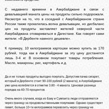
БИБЛИОТЕКА
С недавнего времени в Азербайджане в связи с
девальвацией маната цены на продукты сильно подорожали.
ФОРУМ
Несмотря на то, что в соседней с Азербайджаном стране
России также прокатилась волна девальвации, но дисбаланс
цен на продукты заставляет жителей северной части
ГОСТЕВАЯ
Азербайджана отовариваться в Дагестане. Как говорят сами
жители: «В Дербенте намного дешевле».
О САЙТЕ
К примеру, 10 килограммов картошки можно купить за 170
рублей, тогда как в Азербайджане за эту цену достанется
лишь 3-4 кг. В основном покупают товары потребления.
ФОТО
Масло, макароны, рис, картофель и.д.
Да и не только продукты выгодно покупать. Допустим пачка сигарет,
ВИДЕО
который в Дербенте стоит 90-100 рублей (2 маната), в Азербайджане
уже цена колеблется в отметке 3.80 - 4 маната. Ценовая разница
порядка на 60-70 процентов.
МУЗЫКА
Очень много случаев, когда из Баку и Сумгаита люди отправляются
через границу за продовольственными покупками. Однако существует
лимит, больше 10-ти килограммов перевозить через границу не
САЙТЫ