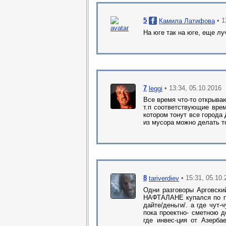
5
• 1
Камила Латифова
На юге так на юге, еще л
7
• 13:34, 05.10.2016
leggi
Все время что-то открыва
т.п соответствующие врем
котором тонут все города 
из мусора можно делать т
8
• 15:31, 05.10
tariverdiev
Одни разговоры Арговски
НАФТАЛАНЕ купался по п
дайте/деньги/. а где чут
пока проектно- сметною до
где инвес-ция от Азерба