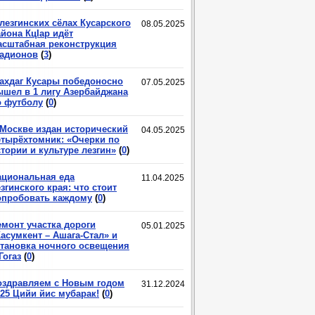
лезгинских сёлах Кусарского
08.05.2025
йона КцIар идёт
асштабная реконструкция
тадионов
(
3
)
ахдаг Кусары победоносно
07.05.2025
ышел в 1 лигу Азербайджана
о футболу
(
0
)
 Москве издан исторический
04.05.2025
етырёхтомник: «Очерки по
тории и культуре лезгин»
(
0
)
ациональная еда
11.04.2025
згинского края: что стоит
опробовать каждому
(
0
)
емонт участка дороги
05.01.2025
асумкент – Ашага-Стал» и
становка ночного освещения
Гогаз
(
0
)
оздравляем с Новым годом
31.12.2024
025 Цийи йис мубарак!
(
0
)