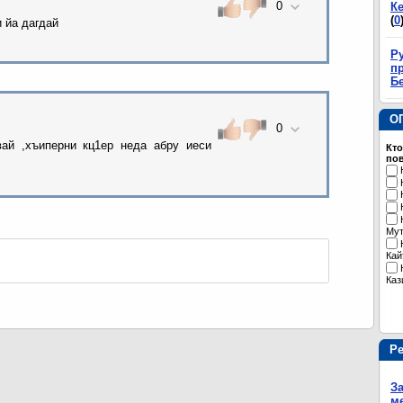
0
К
(
0
 йа дагдай
Р
пр
Б
О
0
ай ,хъиперни кц1ер неда абру иеси
Кто
пов
Му
Кай
Каз
Р
З
м