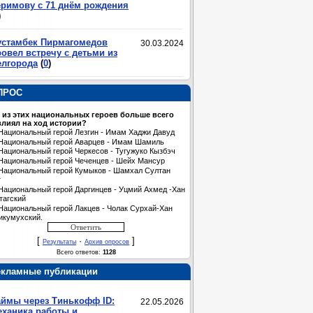
еримову с 71 днём рождения
)
устамбек Пирмагомедов
30.03.2024
овел встречу с детьми из
елгорода
(
0
)
ПРОС
 из этих национальных героев больше всего
лиял на ход истории?
Национальный герой Лезгин - Имам Хаджи Давуд
Национальный герой Аварцев - Имам Шамиль
Национальный герой Черкесов - Тугужуко Кызбэч
Национальный герой Чеченцев - Шейх Мансур
Национальный герой Кумыков - Шамхал Султан
т
Национальный герой Даргинцев - Уцмий Ахмед -Хан
тагский
Национальный герой Лакцев - Чолак Сурхай-Хан
икумухский.
[
·
]
Результаты
Архив опросов
Всего ответов:
1128
екламные публикации
аймы через Тинькофф ID:
22.05.2026
еханика работы и