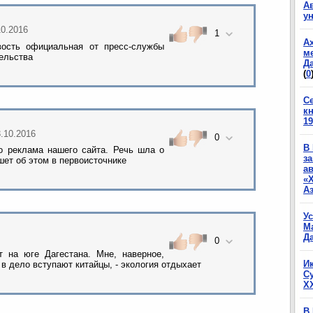
А
у
10.2016
1
А
вость официальная от пресс-службы
м
ельства
Да
(
0
С
к
19
3.10.2016
0
В
то реклама нашего сайта. Речь шла о
з
шет об этом в первоисточнике
а
«
А
У
М
Да
0
 на юге Дагестана. Мне, наверное,
И
 в дело вступают китайцы, - экология отдыхает
С
X
В