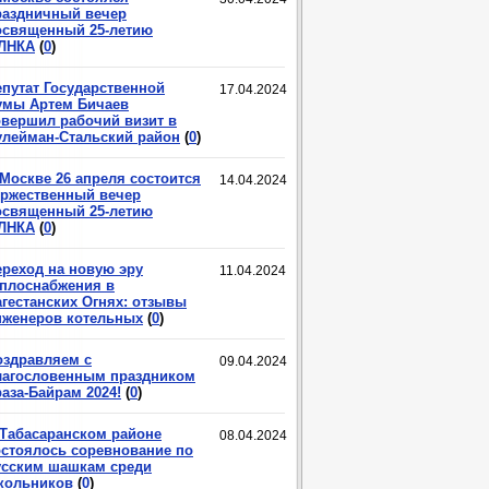
раздничный вечер
освященный 25-летию
ЛНКА
(
0
)
епутат Государственной
17.04.2024
умы Артем Бичаев
овершил рабочий визит в
улейман-Стальский район
(
0
)
 Москве 26 апреля состоится
14.04.2024
оржественный вечер
освященный 25-летию
ЛНКА
(
0
)
ереход на новую эру
11.04.2024
еплоснабжения в
агестанских Огнях: отзывы
нженеров котельных
(
0
)
оздравляем с
09.04.2024
лагословенным праздником
аза-Байрам 2024!
(
0
)
 Табасаранском районе
08.04.2024
остоялось соревнование по
усским шашкам среди
кольников
(
0
)