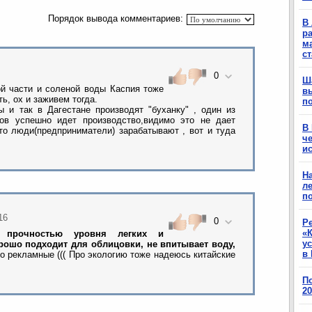
Порядок вывода комментариев:
В 
ра
м
с
0
Ш
ой части и соленой воды Каспия тоже
в
ь, ох и заживем тогда.
п
 и так в Дагестане производят "буханку" , один из
ров успешно идет производство,видимо это не дает
В
то люди(предприниматели) зарабатывают , вот и туда
ч
ис
Н
ле
п
16
0
Р
«К
т прочностью уровня легких и
у
орошо подходит для облицовки, не впитывает воду,
в 
о рекламные ((( Про экологию тоже надеюсь китайские
П
2