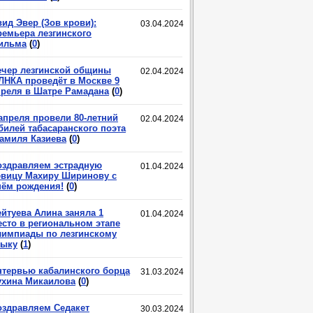
ид Эвер (Зов крови):
03.04.2024
ремьера лезгинского
ильма
(
0
)
ечер лезгинской общины
02.04.2024
ЛНКА проведёт в Москве 9
преля в Шатре Рамадана
(
0
)
 апреля провели 80-летний
02.04.2024
билей табасаранского поэта
амиля Казиева
(
0
)
оздравляем эстрадную
01.04.2024
евицу Махиру Ширинову с
нём рождения!
(
0
)
ейтуева Алина заняла 1
01.04.2024
есто в региональном этапе
лимпиады по лезгинскому
зыку
(
1
)
нтервью кабалинского борца
31.03.2024
ухина Микаилова
(
0
)
оздравляем Седакет
30.03.2024