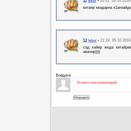
11
• 20:51, 05.10.2016
leker
китаяр квадарна к1анзайди
12
• 21:19, 05.10.2016
leker
сад хайир жеда китайрив
авачир))))
Войдите:
Отправить