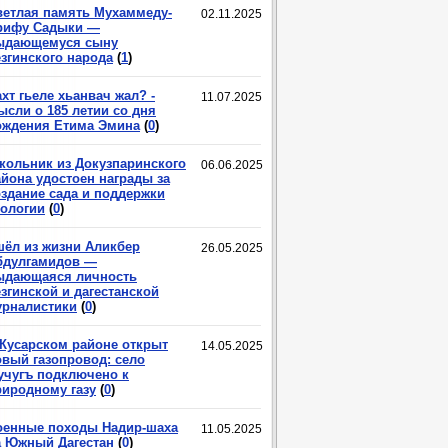
ветлая память Мухаммеду-
02.11.2025
рифу Садыки —
ыдающемуся сыну
езгинского народа
(
1
)
хт гьеле хьанвач жал? -
11.07.2025
ысли о 185 летии со дня
ождения Етима Эмина
(
0
)
кольник из Докузпаринского
06.06.2025
айона удостоен награды за
оздание сада и поддержки
кологии
(
0
)
шёл из жизни Аликбер
26.05.2025
бдулгамидов —
ыдающаяся личность
згинской и дагестанской
урналистики
(
0
)
 Кусарском районе открыт
14.05.2025
овый газопровод: село
учугъ подключено к
риродному газу
(
0
)
оенные походы Надир-шаха
11.05.2025
а Южный Дагестан
(
0
)