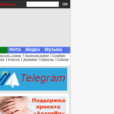
истрация
Фото
Видео
Музыка
|
|
ны в др. странах
Лезгинская мафия
Сулейман
|
|
|
|
орт
Культура
Экономика
Общество
События