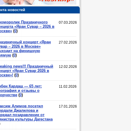
нта новостей
роморолик Праздничного
07.03.2026
нцерта «Яран Сувар – 2026 в
оскве»
(
0
)
раздничный концерт «Яран
27.02.2026
вар – 2026 в Москве»
ыходит на финишную
рямую
(
0
)
eaking news!!! Праздничный
12.02.2026
нцерт «Яран Сувар 2026 в
оскве»!
(
0
)
рбен Кардаш — 65 лет:
11.02.2026
иография и отзывы о
ворчестве
(
0
)
аксим Алимов посетил
17.01.2026
ердали Джалилова и
ередал поздравление от
инистра культуры Дагестана
)