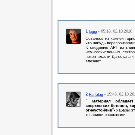
1
• 05:18, 02.10.2016
leggi
Осталось из камней горн
что нибудь перепроизводит
К сведению АРГ из глины
немногочисленных секто
покоя власти Дагестана ч
влезают.
2
• 15:48, 02.10.20
Farfalag
" материал обладае
сверхлегких бетонов, х
огнеустойчив"-
хабары эт
товарищи рассказали