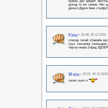
нужны дат кредит местны
доход то же своим. Нет 
деньги Дарги банк стыбру
9
• 20:48, 05.10.2016
leker
спелар галай к1амайи му
хуьх лагьанва халкьариз,
тергза незва 3-фид УДОБ
10
• 20:50, 05.10.2016
leker
халис кьил я