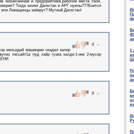
м бизнесменам и предприятием,рабочий места свои,
доверия? Тогда зачем Дагестан и АРГ нужны???Боится
Ив
т или Леващинцы заберут? Мутный Дагестан!
П
ф
В
Ф
а
0
сор михьидай машинрин чкадал калер
1
вучиз лагьайт1а пуд хайр гузва калди:1-нек 2-мусор
ю
РЕНИ
Ш
П
п
д
Б
0
м
о
я
И
Р
П