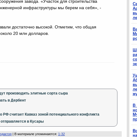
сооружения завода. «Участок для строительства
С
нженерной инфраструктуры мы берем на себя», -
А
в
л
вали достаточно высокой. Отметим, что общая
Ва
 около 20 млн долларов.
М
р
Ш
р
с
э
У
А
в
ле
ут производить элитные сорта сыра
ж
ать в Дербент
В
н
о РФ считает Кавказ зоной потенциального конфликта
М
п
 отправляется в Кусары
В
едактор
|
В материале упоминаются
:
1-32
н