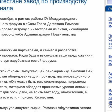
гестане завод по производству
риала
Ле
1 октября, в рамках работы ХV Международного
П
ко
ного форума в г.Сочи Глава Дагестана Рамазан
М
 провел встречу с инвесторами из Китая, - сообщили
 пресс-службе Администрации Правительства
П
Су
в
п
итайскими партнерами, и сейчас в разработке
х проектов. Рады будем выслушать ваши предложения»,
Br
тствуя зарубежных гостей форума.
ко
М
йской фирмы, выпускающей пенокерамику, Хинглонг Вей
А
естан оборудование для производства инновационного
б
т
мика. «Он может быть теплоизолятором, покрытием
того, материал обладает прочностью уровня легких и
М
 для облицовки, не впитывает воду, огнеустойчив, а
М
а или ил», - пояснил бизнесмен.
п
м
(
0
 вида упомянутого сырья, Рамазан Абдулатипов заявил