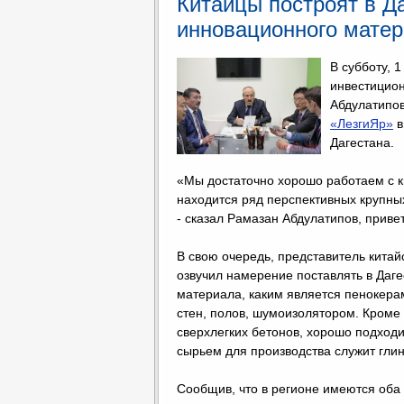
Китайцы построят в Да
инновационного мате
В субботу, 
инвестицион
Абдулатипов
«ЛезгиЯр»
в
Дагестана.
«Мы достаточно хорошо работаем с к
находится ряд перспективных крупны
- сказал Рамазан Абдулатипов, приве
В свою очередь, представитель кита
озвучил намерение поставлять в Даг
материала, каким является пенокера
стен, полов, шумоизолятором. Кроме 
сверхлегких бетонов, хорошо подходит
сырьем для производства служит глин
Сообщив, что в регионе имеются оба