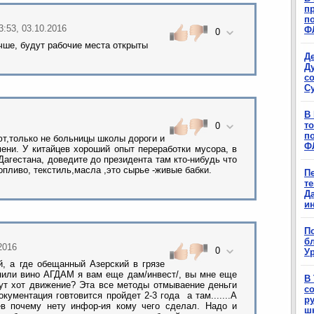
п
п
3:53, 03.10.2016
Ф
0
учше, будут рабочие места открыты
Д
Д
с
С
В
т
0
п
ют,только не больницы школы дороги и
Ф
ени. У китайцев хороший опыт переработки мусора, в
Дагестана, доведите до президента там кто-нибудь что
опливо, текстиль,масла ,это сырье -живые бабки.
П
т
Д
и
П
б
.2016
0
Ур
й, а где обещанный Азерский в грязе
или вино АГДАМ я вам еще дам/инвест/, вы мне еще
В
-чут хот движение? Эта все методы отмываение деньги
с
кументация говтовится пройдет 2-3 года а там.......А
р
ев почему нету инфор-ия кому чего сделал. Надо и
ш