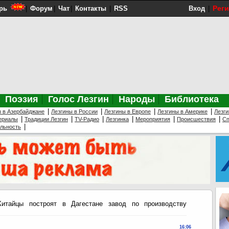
Рег
рь
|
Форум
|
Чат
|
Контакты
|
RSS
Вход
|
Поэзия
Голос Лезгин
Народы
Библиотека
|
|
|
|
ы в Азербайджане
Лезгины в России
Лезгины в Европе
Лезгины в Америке
Лезги
|
|
|
|
|
|
ериалы
Традиции Лезгин
TV-Радио
Лезгинка
Мероприятия
Происшествия
Сп
|
ельность
тайцы построят в Дагестане завод по производству
16:06