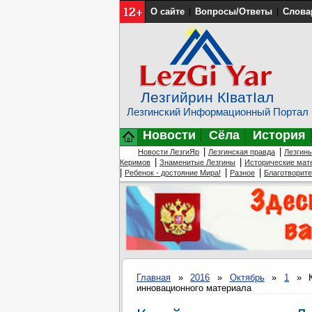
О сайте
|
Вопросы/Ответы
|
Слова
Лезгийрин КIватIал
Лезгинский Информационный Портал
Новости
Сёла
История
|
|
Новости ЛезгиЯр
Лезгинская правда
Лезгин
|
|
Керимов
Знаменитые Лезгины
Исторические мат
|
|
|
Ребенок - достояние Мира!
Разное
Благотворит
Главная
»
2016
»
Октябрь
»
1
» Ки
инновационного материала