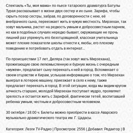
БИБЛИОТЕКА
Спектакль «Ты, моя мама» по пьесе татарского драматурга Батулы
Турая рассказывает о жизни двух сестер и их сыне. Зарифа, чтобы
скрыть позор сестры, забрав, по договоренности с нею, её
ФОРУМ
внебрачного сына, переезжает жить в чужую местность. Мирзехан, так
зовут мальчика, растет на редкость умным и добросовестным парнем,
но как в подобных случаях нередко бывает, окружающие не прочь
лишний раз упрекнуть его безотцовщиной, классная учительница
ГОСТЕВАЯ
может плохие показатели школы отнести к, якобы, его плохому
поведению и потребовать отдать в интернат...
О САЙТЕ
По происшествии 17 лет, Диляра (так зовут мать Мирзехана),
прожигающую свою легкомысленную и бурную жизнь с очередным
«мужем», предлагает сыну переехать к ней в город. Вспоминает о
своем отцовстве и Кирам, услышав информацию о том, что Мирзехан
ФОТО
выиграл в лотерею машину, приезжает в село к нему, также
предлагает переехать в город. В этой ситуации, когда мы видим кругом
алчность старших, молодой Мирзехан поступает мудро, проявляет
ВИДЕО
зрелость и остается жить с Зарифой, фактически тетей, воспитавшей
ребенка умным, честным и добросовестным человеком.
30 октября / 18.00 ч. Билеты можно приобрести в кассе Аварского
МУЗЫКА
музыкально-драматического театра им. Г. Цадасы.
Категория
:
Лезги TV-Радио
|
Просмотров
: 2556 |
Добавил
:
Редактор
|
В
САЙТЫ