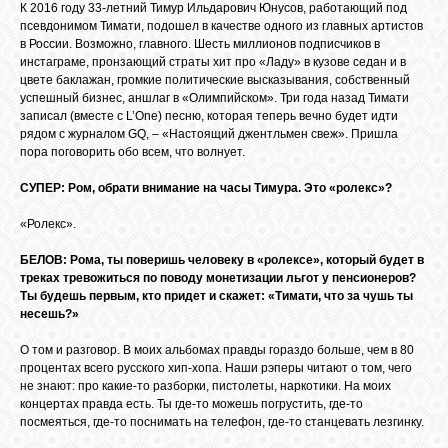
БИБЛИОТЕКА
К 2016 году 33-летний Тимур Ильдарович Юнусов, работающий под
псевдонимом Тимати, подошел в качестве одного из главных артистов
в России. Возможно, главного. Шесть миллионов подписчиков в
инстаграме, пронзающий страты хит про «Ладу» в кузове седан и в
ФОРУМ
цвете баклажан, громкие политические высказывания, собственный
успешный бизнес, аншлаг в «Олимпийском». Три года назад Тимати
записал (вместе с L’One) песню, которая теперь вечно будет идти
ГОСТЕВАЯ
рядом с журналом GQ, – «Настоящий джентльмен свеж». Пришла
пора поговорить обо всем, что волнует.
СУПЕР: Ром, обрати внимание на часы Тимура. Это «ролекс»?
О САЙТЕ
«Ролекс».
ФОТО
БЕЛОВ: Рома, ты поверишь человеку в «ролексе», который будет в
треках тревожиться по поводу монетизации льгот у пенсионеров?
Ты будешь первым, кто придет и скажет: «Тимати, что за чушь ты
несешь?»
ВИДЕО
О том и разговор. В моих альбомах правды гораздо больше, чем в 80
процентах всего русского хип-хопа. Наши рэперы читают о том, чего
МУЗЫКА
не знают: про какие-то разборки, пистолеты, наркотики. На моих
концертах правда есть. Ты где-то можешь погрустить, где-то
посмеяться, где-то поснимать на телефон, где-то станцевать лезгинку.
САЙТЫ