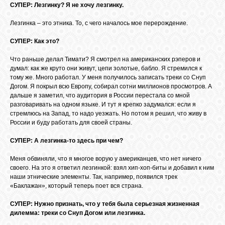
СУПЕР: Лезгинку? Я не хочу лезгинку.
Лезгинка – это этника. То, с чего началось мое перерождение.
ОБЪЯВЛЕНИЯ
СУПЕР: Как это?
Что раньше делал Тимати? Я смотрел на американских рэперов и
ВОПРОСЫ /
думал: как же круто они живут, цепи золотые, бабло. Я стремился к
ОТВЕТЫ
тому же. Много работал. У меня получилось записать треки со Снуп
Догом. Я покрыл всю Европу, собирал сотни миллионов просмотров. А
дальше я заметил, что аудитория в России перестала со мной
КОНТАКТЫ
разговаривать на одном языке. И тут я крепко задумался: если я
стремлюсь на Запад, то надо уезжать. Но потом я решил, что живу в
России и буду работать для ­своей страны.
ВХОД
СУПЕР: А лезгинка-то здесь при чем?
Меня обвиняли, что я многое ворую у американцев, что нет ничего
своего. На это я ответил лезгинкой: взял хип-хоп-биты и добавил к ним
RSS
наши этнические элементы. Так, например, появился трек
«Баклажан», который теперь поет вся страна.
СУПЕР: Нужно признать, что у тебя была серьезная жизненная
VK
дилемма: треки со Снуп Догом или лезгинка.