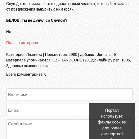
Снуп Дог мне сказал, что я единственный человек, который отказался
GOOGLE+
от предложения выкурить с ним косяк.
БЕЛОВ: Ты не дунул со Снупом?
TWITTER
Нет.
Полное интервью
FACEBOOK
Категория
:
Лезгинка
|
Просмотров
: 2980 |
Добавил
:
Jurnalist
|
В
материале упоминаются
:
OZ - HARDCORE (2012)онлайн ру рэп
,
1005
,
Здоровье позвоночника
Всего комментариев:
0
Портал
использует
файлы cookies
для более
комфортной