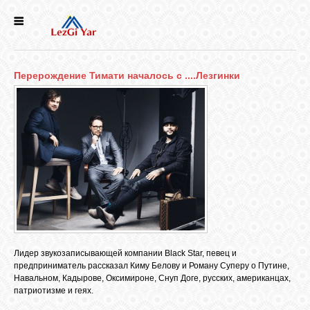
НОВОСТИ
Перерождение Тимати началось с ....Лезгинки
СЕЛА
ИСТОРИЯ
КУЛЬТУРА
ГОЛОС
ЛЕЗГИН
Лидер звукозаписывающей компании Black Star, певец и
предприниматель рассказал Киму Белову и Роману Суперу о Путине,
НАРОДЫ
Навальном, Кадырове, Оксимироне, Снуп Доге, русских, американцах,
патриотизме и геях.