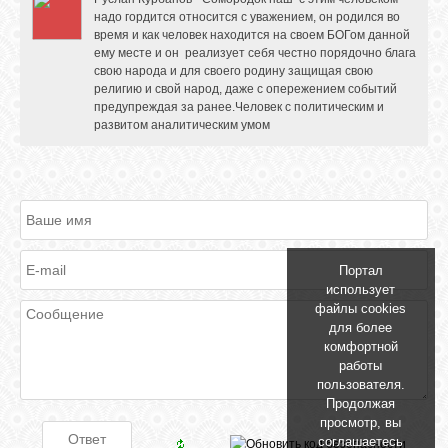
надо гордится относится с уважением, он родился во
время и как человек находится на своем БОГом данной
ему месте и он реализует себя честно порядочно блага
свою народа и для своего родину защищая свою
религию и свой народ, даже с опережением событий
предупреждая за ранее.Человек с политическим и
развитом аналитическим умом
Портал
использует
файлы cookies
для более
комфортной
работы
пользователя.
Продолжая
просмотр, вы
соглашаетесь