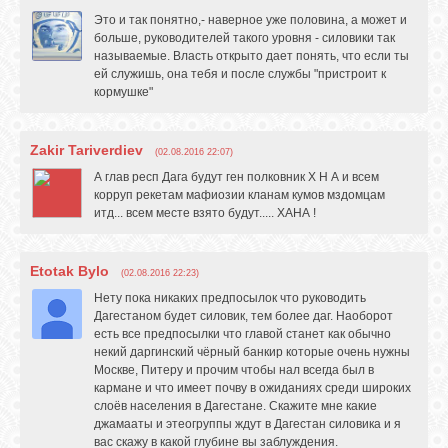
Это и так понятно,- наверное уже половина, а может и
больше, руководителей такого уровня - силовики так
называемые. Власть открыто дает понять, что если ты
ей служишь, она тебя и после службы "пристроит к
кормушке"
Zakir Tariverdiev
(02.08.2016 22:07)
А глав респ Дага будут ген полковник Х Н А и всем
корруп рекетам мафиозии кланам кумов мздомцам
итд... всем месте взято будут..... ХАНА !
Etotak Bylo
(02.08.2016 22:23)
Нету пока никаких предпосылок что руководить
Дагестаном будет силовик, тем более даг. Наоборот
есть все предпосылки что главой станет как обычно
некий даргинский чёрный банкир которые очень нужны
Москве, Питеру и прочим чтобы нал всегда был в
кармане и что имеет почву в ожиданиях среди широких
слоёв населения в Дагестане. Скажите мне какие
джамааты и этеогруппы ждут в Дагестан силовика и я
вас скажу в какой глубине вы заблуждения.