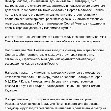
Виктор Золотов, назначенный Путиным главой Нацгвардии, был
долгое время его личным телохранителем и пользуется его огромным
GOOGLE+
доверием. То же самое мы можем сказать о Сергее Меликове. Причем
не только в плане его исполнительности и ответственности, но и
плане его верности присяге, российскому закону и лично верховному
TWITTER
главнокомандующему. По этим позициям Сергей Меликов находится в
первых строчках доверия у Владимира Путина.
И опять-таки, назначение вместо Сергея Меликова полпредом в СКФО
FACEBOOK
Олега Белавенцева тоже можно вполне объяснить логикой Кремля.
Напомним, что Олег Белавенцев входит в команду министра обороны
Сергея Шойгу, построил свою карьеру в структурах тесно с ним
связанных, и фактически был одним из архитекторов операции
возвращения Крыма в состав России.
Напомню также, что у половины кавказских регионов в руководстве
находятся генералы. К примеру, глава Кабардино-Балкарии генерал
МВД Юрий Коков. Руководитель Ингушетии - генерал военной
разведки Юнус-Бек Евкуров. Руководитель Чечни - генерал Рамзан
Кадыров.
И я предполагаю, что, скорее всего, после завершения срока
Рамазана Абдулатипова Владимир Путин выберет для Дагестана
следующим руководителем силовика-генерала, сделавшего карьеру на