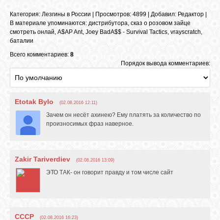
Категория
:
Лезгины в России
|
Просмотров
: 4899 |
Добавил
:
Редактор
|
В материале упоминаются
:
дистрибутора
,
сказ о розовом зайце
смотреть онлай
,
A$AP Ant
,
Joey BadA$$ - Survival Tactics
,
vrayscratch
,
баталии
Всего комментариев:
8
Порядок вывода комментариев:
Etotak Bylo
(02.08.2016 12:11)
Зачем он несёт ахинею? Ему платять за количество по
произносимых фраз наверное.
Zakir Tariverdiev
(02.08.2016 13:09)
ЭТО ТАК- он говорит правду и том числе сайт
СССР
(02.08.2016 16:23)