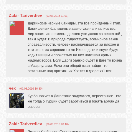
Zakir Tariverdiev
(03.08.2016 11:01)
Даргинские чёрные банкиры, эта все пройденный этап.
Дарги деньги фальшивые давно уже начитались вес
мир знает ихнее места должен уже давно за решеткой ,
так и будет. В природе существуеть, всемирное закон
справедливости, человек расплачивается за плохое и
том числе за хорошие то же.Ихнее дети и внуки будут
ходит нищим и проклятым на них навешан ярлык
жадных воров. Если Дарги банкир будет в Даге то война
с Маарлулами. Если они общий язык найдет то
остальные нац против них.Хватит в дворе хх1 век.
чех
(06.08.2016 16:30)
Курбанов чет о Дагестане задумался, перестаньте - кто
же тогда о Турции будет заботиться и гонять армян да
евреев
Zakir Tariverdiev
(06.08.2016 20:18)
Руслан Курбанов - Сомородок наш с этим человеком