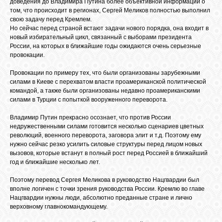
доведения до Владимира Путина более объективной информации о
том, что происходит в регионах, Сергей Меликов полностью выполнил
свою задачу перед Кремлем.
Но сейчас перед страной встают задачи нового порядка, она входит в
ОБЪЯВЛЕНИЯ
новый избирательный цикл, связанный с выборами президента
России, на которых в ближайшие годы ожидаются очень серьезные
провокации.
ВОПРОСЫ /
ОТВЕТЫ
Провокации по примеру тех, что были организованы зарубежными
силами в Киеве с перехватом власти проамериканской политической
командой, а также были организованы недавно проамериканскими
силами в Турции с попыткой вооруженного переворота.
КОНТАКТЫ
Владимир Путин прекрасно осознает, что против России
недружественными силами готовится несколько сценариев цветных
ВХОД
революций, военного переворота, заговора элит и т.д. Поэтому ему
нужно сейчас резко усилить силовые структуры перед лицом новых
вызовов, которые встанут в полный рост перед Россией в ближайший
год и ближайшие несколько лет.
RSS
Поэтому перевод Сергея Меликова в руководство Нацгвардии был
вполне логичен с точки зрения руководства России. Кремлю во главе
Нацгвардии нужны люди, абсолютно преданные стране и лично
VK
верховному главнокомандующему.