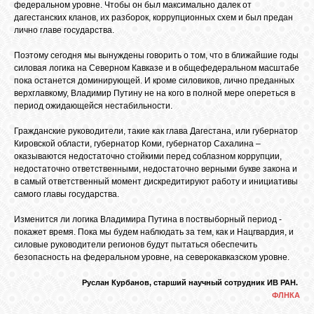
федеральном уровне. Чтобы он был максимально далек от
дагестанских кланов, их разборок, коррупционных схем и был предан
лично главе государства.
Поэтому сегодня мы вынуждены говорить о том, что в ближайшие годы
силовая логика на Северном Кавказе и в общефедеральном масштабе
пока останется доминирующей. И кроме силовиков, лично преданных
верхглавкому, Владимир Путину не на кого в полной мере опереться в
период ожидающейся нестабильности.
Гражданские руководители, такие как глава Дагестана, или губернатор
Кировской области, губернатор Коми, губернатор Сахалина –
оказываются недостаточно стойкими перед соблазном коррупции,
недостаточно ответственными, недостаточно верными букве закона и
в самый ответственный момент дискредитируют работу и инициативы
самого главы государства.
Изменится ли логика Владимира Путина в поствыборный период -
покажет время. Пока мы будем наблюдать за тем, как и Нацгвардия, и
силовые руководители регионов будут пытаться обеспечить
безопасность на федеральном уровне, на северокавказском уровне.
Руслан Курбанов, старший научный сотрудник ИВ РАН.
ФЛНКА