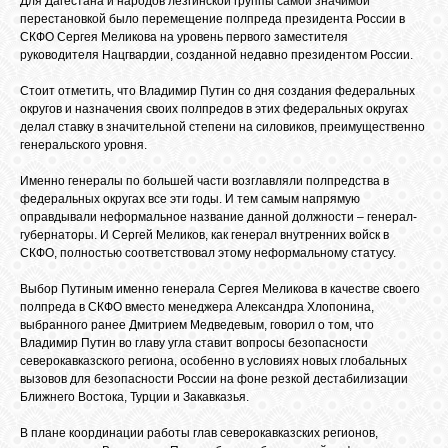
Для Дагестана и народов лезгинской группы самой значимой
БИБЛИОТЕКА
перестановкой было перемещение полпреда президента России в
СКФО Сергея Меликова на уровень первого заместителя
руководителя Нацгвардии, созданной недавно президентом России.
ФОРУМ
Стоит отметить, что Владимир Путин со дня создания федеральных
округов и назначения своих полпредов в этих федеральных округах
делал ставку в значительной степени на силовиков, преимущественно
ГОСТЕВАЯ
генеральского уровня.
Именно генералы по большей части возглавляли полпредства в
О САЙТЕ
федеральных округах все эти годы. И тем самым напрямую
оправдывали неформальное название данной должности – генерал-
губернаторы. И Сергей Меликов, как генерал внутренних войск в
СКФО, полностью соответствовал этому неформальному статусу.
ФОТО
Выбор Путиным именно генерала Сергея Меликова в качестве своего
полпреда в СКФО вместо менеджера Александра Хлопонина,
ВИДЕО
выбранного ранее Дмитрием Медведевым, говорил о том, что
Владимир Путин во главу угла ставит вопросы безопасности
северокавказского региона, особенно в условиях новых глобальных
вызовов для безопасности России на фоне резкой дестабилизации
МУЗЫКА
Ближнего Востока, Турции и Закавказья.
В плане координации работы глав северокавказских регионов,
САЙТЫ