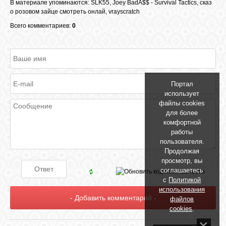
В материале упоминаются
:
SLK55
,
Joey BadA$$ - Survival Tactics
,
сказ
о розовом зайце смотреть онлай
,
vrayscratch
Всего комментариев:
0
ОБЪЯВЛЕНИЯ
ВОПРОСЫ /
ОТВЕТЫ
Портал
использует
КОНТАКТЫ
файлы cookies
для более
комфортной
работы
ВХОД
пользователя.
Продолжая
просмотр, вы
соглашаетесь
RSS
с
Политикой
использования
файлов
VK
cookies
.