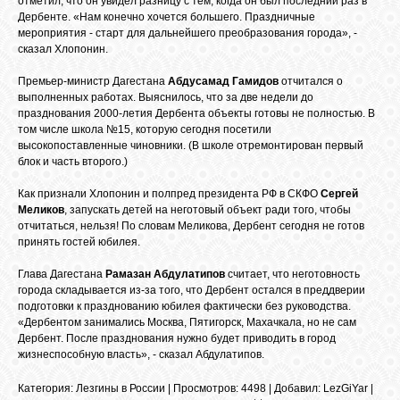
отметил, что он увидел разницу с тем, когда он был последний раз в
БИБЛИОТЕКА
Дербенте. «Нам конечно хочется большего. Праздничные
мероприятия - старт для дальнейшего преобразования города», -
сказал Хлопонин.
ФОРУМ
Премьер-министр Дагестана
Абдусамад Гамидов
отчитался о
выполненных работах. Выяснилось, что за две недели до
празднования 2000-летия Дербента объекты готовы не полностью. В
ГОСТЕВАЯ
том числе школа №15, которую сегодня посетили
высокопоставленные чиновники. (В школе отремонтирован первый
блок и часть второго.)
О САЙТЕ
Как признали Хлопонин и полпред президента РФ в СКФО
Сергей
Меликов
, запускать детей на неготовый объект ради того, чтобы
отчитаться, нельзя! По словам Меликова, Дербент сегодня не готов
ФОТО
принять гостей юбилея.
Глава Дагестана
Рамазан Абдулатипов
считает, что неготовность
ВИДЕО
города складывается из-за того, что Дербент остался в преддверии
подготовки к празднованию юбилея фактически без руководства.
«Дербентом занимались Москва, Пятигорск, Махачкала, но не сам
Дербент. После празднования нужно будет приводить в город
МУЗЫКА
жизнеспособную власть», - сказал Абдулатипов.
Категория
:
Лезгины в России
|
Просмотров
: 4498 |
Добавил
:
LezGiYar
|
САЙТЫ