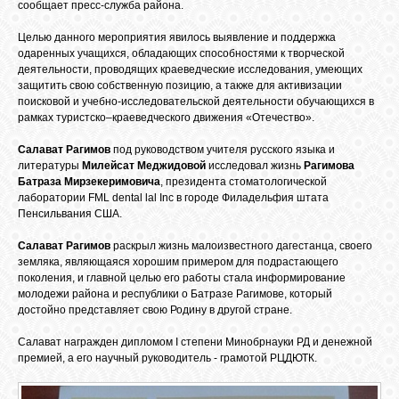
БИБЛИОТЕКА
сообщает пресс-служба района.
Целью данного мероприятия явилось выявление и поддержка
одаренных учащихся, обладающих способностями к творческой
ФОРУМ
деятельности, проводящих краеведческие исследования, умеющих
защитить свою собственную позицию, а также для активизации
поисковой и учебно-исследовательской деятельности обучающихся в
ГОСТЕВАЯ
рамках туристско–краеведческого движения «Отечество».
Салават Рагимов
под руководством учителя русского языка и
литературы
Милейсат Меджидовой
исследовал жизнь
Рагимова
О САЙТЕ
Батраза Мирзекеримовича
, президента стоматологической
лаборатории FML dental lal Inc в городе Филадельфия штата
Пенсильвания США.
ФОТО
Салават Рагимов
раскрыл жизнь малоизвестного дагестанца, своего
земляка, являющаяся хорошим примером для подрастающего
поколения, и главной целью его работы стала информирование
ВИДЕО
молодежи района и республики о Батразе Рагимове, который
достойно представляет свою Родину в другой стране.
МУЗЫКА
Салават награжден дипломом I степени Минобрнауки РД и денежной
премией, а его научный руководитель - грамотой РЦДЮТК.
САЙТЫ