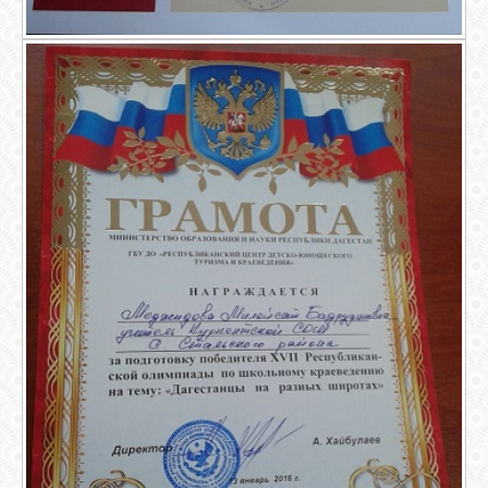
GOOGLE+
TWITTER
FACEBOOK