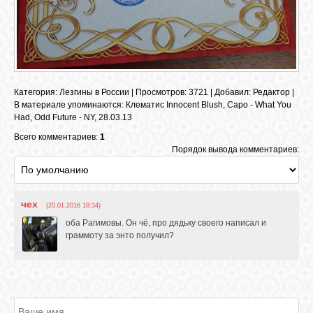
Категория
:
Лезгины в России
|
Просмотров
: 3721 |
Добавил
:
Редактор
|
В материале упоминаются
:
Клематис Innocent Blush
,
Capo - What You
Had
,
Odd Future - NY
,
28.03.13
Всего комментариев:
1
Порядок вывода комментариев:
чех
(20.01.2016 18:34)
оба Рагимовы. Он чё, про дядьку своего написал и
граммоту за энто получил?